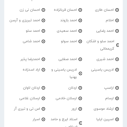
احسان طاری
احسان قربانزاده
احسان نی زن
احلام
احمد بازوند
احمد تبریزی و آرسن
احمد‌ رضایی
احمد سعیدی
احمد سلو
احمد سلو و اشکان
احمد سولو
احمد شامی
کریمخانی
احمد شیری
احمد صفایی
احمدرضا پذیر
ادریس یاسینی
ادریس یاسینی و
اراد اسدزاده
بهنیا
اراسپ
اردلان
اردلان لاوان
ارسام
ارسلان خادمی
ارسلان غلامی
ارشاد موسوی
ارور
اس تی و تیری آر
اسپین ایلیا
استاد ایرج و حامد
اسرار
ضرغامی