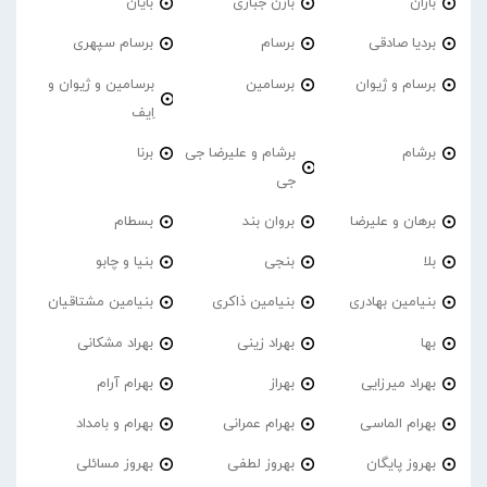
باران
بارن جباری
بایان
بردیا صادقی
برسام
برسام سپهری
برسام و ژیوان
برسامین
برسامین و ژیوان و
اِیف
برشام
برشام و علیرضا جی
برنا
جی
برهان و علیرضا
بروان بند
بسطام
بلا
بنجی
بنیا و چابو
بنیامین بهادری
بنیامین ذاکری
بنیامین مشتاقیان
بها
بهراد زینی
بهراد مشکانی
بهراد میرزایی
بهراز
بهرام آرام
بهرام الماسی
بهرام عمرانی
بهرام و بامداد
بهروز پایگان
بهروز لطفی
بهروز مسائلی