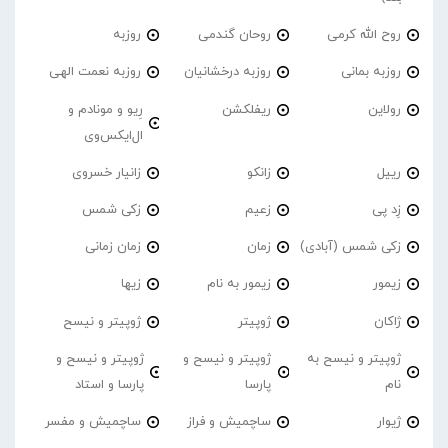
روح الله کرمی
روحان گندمی
روزبه
روزبه بمانی
روزبه درخشانیان
روزبه نعمت الهی
رولاین
ریفلکشن
رِیو و مونادم و
ال‌ایکس‌وی
رییل
زانکو
زانیار خسروی
زِد پی
زعیم
زکی شمس
زکی شمس (آبادی)
زمان
زمان زمانی
زیمور
زیمور به نام
زیها
ژاکان
ژوپیتر
ژوپیتر و نیسح
ژوپیتر و نیسح به
ژوپیتر و نیسح و
ژوپیتر و نیسح و
نام
پارسا
پارسا و استاد
ژیوار
ساچمیش و فراز
ساچمیش و مفسر