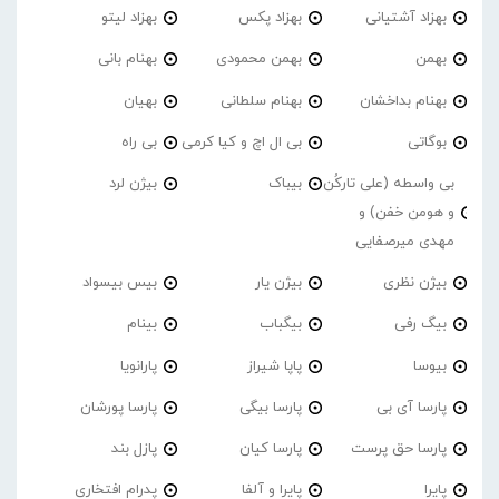
بهزاد آشتیانی
بهزاد پکس
بهزاد لیتو
بهمن
بهمن محمودی
بهنام بانی
بهنام بداخشان
بهنام سلطانی
بهیان
بوگاتی
بی ال اچ و کیا کرمی
بی راه
بی واسطه (علی تارکُن
بیباک
بیژن لرد
و هومن خفن) و
مهدی میرصفایی
بیژن نظری
بیژن یار
بیس بیسواد
بیگ رفی
بیگباب
بینام
بیوسا
پاپا شیراز
پارانویا
پارسا آی بی
پارسا بیگی
پارسا پورشان
پارسا حق پرست
پارسا کیان
پازل بند
پایرا
پایرا و آلفا
پدرام افتخاری