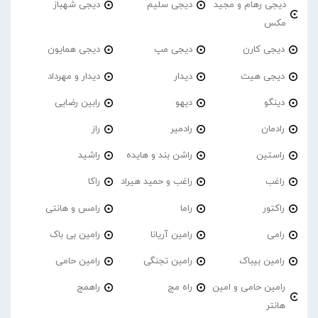
دیجی رهام و مجید
دیجی سلیم
دیجی شهباز
مکس
دیجی کارن
دیجی مپ
دیجی همایون
دیجی هیت
دیدار
دیدار و مهرداد
دینگو
دیهو
رابین رضایی
رادمان
رادمیر
راز
راستین
راشن بند و هایده
راشید
راغب
راغب و حمید هیراد
راکا
راکتور
راما
رامس و هانتی
رامی
رامین آریانا
رامین بی باک
رامین بیباک
رامین تجنگی
رامین حامی
رامین حامی و امین
راه مج
راهمج
هانتر