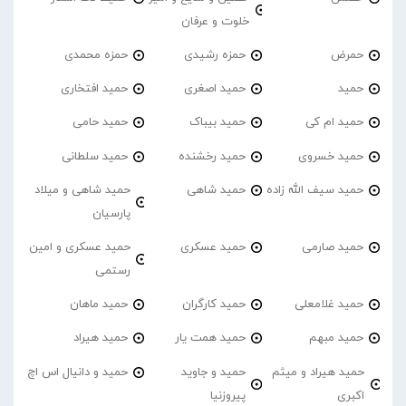
خلوت و عرفان
حمرض
حمزه رشیدی
حمزه محمدی
حمید
حمید اصغری
حمید افتخاری
حمید ام کی
حمید بیباک
حمید حامی
حمید خسروی
حمید رخشنده
حمید سلطانی
حمید سیف الله زاده
حمید شاهی
حمید شاهی و میلاد
پارسیان
حمید صارمی
حمید عسکری
حمید عسکری و امین
رستمی
حمید غلامعلی
حمید کارگران
حمید ماهان
حمید مبهم
حمید همت یار
حمید هیراد
حمید هیراد و میثم
حمید و جاوید
حمید و دانیال اس اچ
اکبری
پیروزنیا