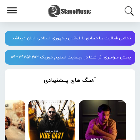
تمامی فعالیت ها مطابق با قوانین جمهوری اسلامی ایران میباشد
پخش سراسری اثر شما در وبسایت استیج موزیک 09379752202
آهنگ های پیشنهادی