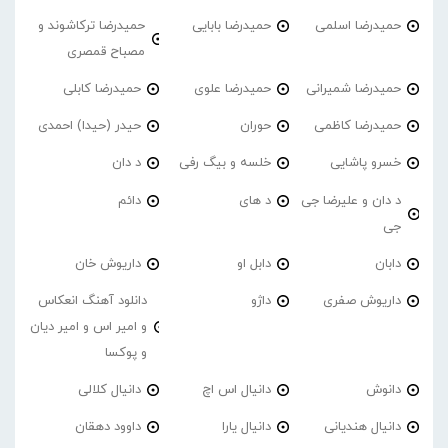
حمیدرضا اسلمی
حمیدرضا بابایی
حمیدرضا ترکاشوند و
مصباح قمصری
حمیدرضا شمیرانی
حمیدرضا علوی
حمیدرضا کابلی
حمیدرضا کاظمی
حوران
حیدر (حیدا) احمدی
خسرو پاشایی
خلسه و بیگ رفی
د دان
د دان و علیرضا جی
د های
دائم
جی
دابان
دابل او
داریوش خان
داریوش صفری
داژو
دانلود آهنگ انعکاس
و امیر اس و امیر دیان
و پوکسا
دانوش
دانیال اس اچ
دانیال کلالی
دانیال هندیانی
دانیال یارا
داوود دهقان