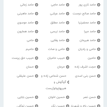
حامد تاری پور
حامد حاجی
حامد زمانی
حامد صالح دوست
حامد عرشی
حامد ماهینی
حامد محضرنیا
حامد مطلق
حامد موسوی
حامد میرا
حامد نیسی
حامد همایون
حامد هیرمان
حامد وفایی
حامی
حامی و رادیان
حامی و صات
حامیم
حامین
حبیب حامیان
حبیب حق پرست
حجت اشرف زاده
حرمان
حسان
حسن بنی اسدی
حسن شماعی زاده و
حسن علیقلی
گوگوش و
هیپهاپولوژیست
حسن نصر
حسین اخوان
حسین بابایی
حسین باج و شهریار
حسین تک
حسین توکلی