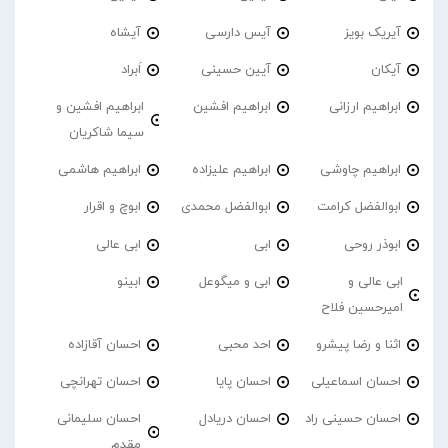
آیریک بویز
آیس دارسی
آیشاه
آیکان
آیین حسینی
اَبراد
ابراهیم ارزانی
ابراهیم افشین
ابراهیم افشین و
سیما شاکریان
ابراهیم چاوشی
ابراهیم علیزاده
ابراهیم هاشمی
ابوالفضل کرامت
ابوالفضل محمدی
ابوچ و اقرار
ابوذر روحی
ابی
ابی عالی
ابی عالی و
ابی و میگوعل
ابینو
امیرحسین فلاح
اثنا و رضا پیشرو
احد محبی
احسان آقازاده
احسان اسماعیلی
احسان پایا
احسان تهرانچی
احسان حسینی راد
احسان دریادل
احسان سلیمانی
مقدم