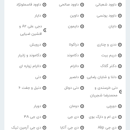
داوود شعبانی
داوود صالحی
داوود قاسملونژاد
داوود یونسی
داوین
دایار
دایان
دایمون
دجی علی A2 و
افشین ضیایی
ددی و چناری
دراکولا
درویش
دریم بیت
دکاموند
دکاموند و زانیار
دکتر گلاک
دلارام
دلارام زواره ای
دلتا و شایان رضایی
دلصیر
دنی
دنی خرسندی و
دنی دوئل
دنیل و جفت 6
محمدرضا شجریان
دورچی
دومان
دویار
دی ام و دارک بوی
دی جی
دی جی 4A
دی جی Alip
دی جی آتابا
دی جی آرمین تیک