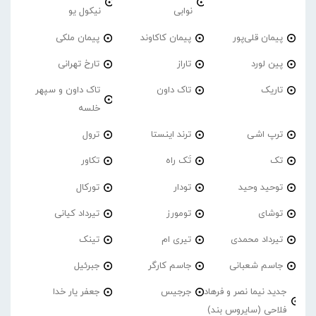
نوابی
نیکول یو
پیمان قلی‌پور
پیمان کاکاوند
پیمان ملکی
پین لورد
تاراز
تارخ تهرانی
تاریک
تاک داون
تاک داون و سپهر
خلسه
ترپ اشی
ترند اینستا
ترول
تک
تَک راه
تکاور
توحید وحید
تودار
تورکال
توشای
تومورز
تیرداد کیانی
تیرداد محمدی
تیری ام
تینک
جاسم شعبانی
جاسم کارگر
جبرئیل
جدید نیما نصر و فرهاد
جرجیس
جعفر یار خدا
فلاحی (سایروس بند)