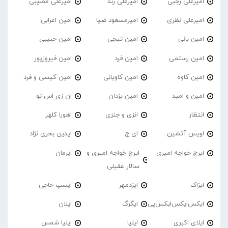
امیرعلی رجبی
امیرعلی زند
امیرعلی مصیبی
امیرعلی نظری
امیرمسعود ضیا
امین اعرابی
امین بانی
امین تیجی
امین حبیبی
امین رستمی
امین فرد
امین فیروزپور
امین کاوه
امین کاویانی
امین کیسی و فرد
امین و امید
امین یزدان
ان زی اس تو
انتظار
انزی و جنزی
اهورا کلهر
اویس آتشین
ای ج
ایدین بحری نژاد
ایرج خواجه امیری
ایرج خواجه امیری و
ایرمان
سالار عقیلی
ایزاک
ایزدمهر
ایسپ حاجی
ایکس‌ایکس‌ایکس‌پی
ایگرگ
ایلان
ایلای اکبری
ایلیا
ایلیا شمس