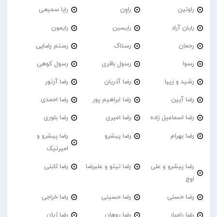
راوتین
راوِن
رایا سمیعی
رایان آراد
رایسین
رایمون
رحمان
رستاک
رستم رضایی
رسوا
رسول باقری
رسول کوهی
رشید و زیپا
رضا آذریان
رضا آرتور
رضا آیین
رضا ابراهیم پور
رضا احمدی
رضا اسماعیل زاده
رضا امیری
رضا بلوری
رضا بهرام
رضا پیشرو
رضا پیشرو و
امیرتیک
رضا پیشرو و علی
رضا تیتو و علیرضا
رضا ثابتی
اوج
رضا حسنی
رضا حسینی
رضا خراجی
رضا رامیار
رضا روهان
رضا ژیان