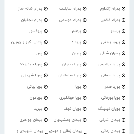
پدرام ژاندارم
پدرام‌ سایلنت
پدرام شانه ساز
پدرام غلامی
پدرام موسمی
پدرام نجفیان
پرستو
پرهام
پروفسور
پرویز یاحقی
پریماه
پژمان تکرو و چوبین
پسران شرقی
پوبون
پوری
پوریا ابراهیمی
پوریا باباجان
پوریا حیدرزاده
پوریا رحمانی
پوریا سلمانیان
پوریا شهبازی
پوریا صدر
پویا
پویا بیاتی
پویا پورخانی
پویا جهانگیری
پویامون
پویان فیلینگ
پویان نجف
پیربد
پیمان اشرفی
پیمان جمشیدیان
پیمان جواهری
پیمان زمانی
پیمان زمانی و مهدی
پیمان شهیدی و