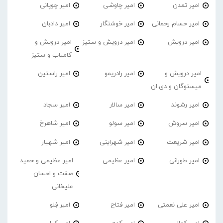
امیر تمدن
امیر چاوشی
امیر چوپانی
امیر حسام رحمانی
امیر خوشنگار
امیر دادبان
امیر درویش
امیر درویش و ستیز
امیر درویش و
کامیاب و ستیز
امیر درویش و
امیر رادریمو
امیر راستین
میستوگان و دی.ان
امیر رشوند
امیر سالار
امیر سجاد
امیر سروش
امیر سولو
امیر شاهرخ
امیر شریعت
امیر شهراینی
امیر شهیار
امیر طورانی
امیر عظیمی
امیر عظیمی و حمید
صفت و احسان
علیخانی
امیر علی نعمتی
امیر فتاح
امیر فِلو