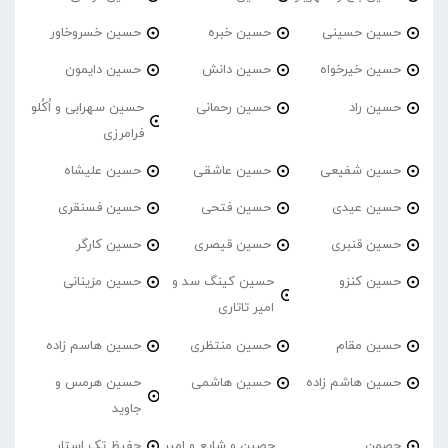
حسین حسینی
حسین خبره
حسین خسروخاور
حسین خیرخواه
حسین دانش
حسین دایمون
حسین راد
حسین رحمانی
حسین سهرابی و اُکُلو
فرامرزی
حسین شفیعی
حسین عاشقی
حسین علیشاه
حسین عیدی
حسین فتحی
حسین فسنقری
حسین قنبری
حسین قیصری
حسین کارگر
حسین کنزو
حسین کینگ سد و
حسین مزینانی
امیر تاتاری
حسین مقام
حسین منتظری
حسین هاسم زاده
حسین هاشم زاده
حسین هاشمی
حسین هرمس و
جاوید
حصمن
حصین و شایع و امیر
حفیظ تک استار