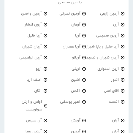
یاسین محمدی
آرمین زارعی
آرمین نصرتی
آرمین واحدی
آرن
آرهان
آرون افشار
آروین صمیمی
آریا
آریا خلیل
آریا خلیل و پاپا شیراز
آریا عصاران
آریان شیران
آریان شیران و تبعید
آریانو
آرین ابراهیمی
آرین استواری
آرینی
آریو
آشور
آشین
آصف آریا
آقای اصل
آکاس
آکای
آنست
آهیر یوسفی
آواس و آرش
سولویست
آوان
آویش
آی سیس
آیان
آیدین
آیدین عطا