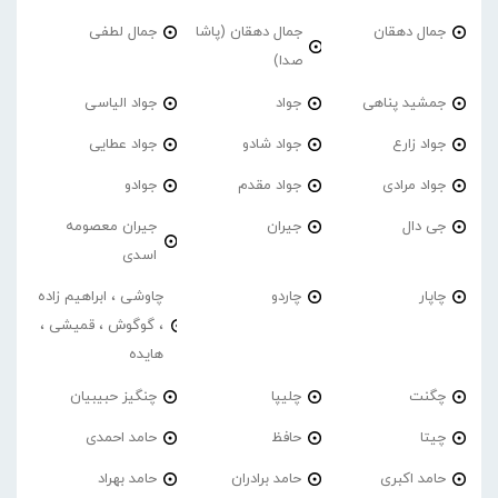
جمال دهقان
جمال دهقان (پاشا
جمال لطفی
صدا)
جمشید پناهی
جواد
جواد الیاسی
جواد زارع
جواد شادو
جواد عطایی
جواد مرادی
جواد مقدم
جوادو
جی دال
جیران
جیران معصومه
اسدی
چاپار
چاردو
چاوشی ، ابراهیم زاده
، گوگوش ، قمیشی ،
هایده
چگنت
چلیپا
چنگیز حبیبیان
چیتا
حافظ
حامد احمدی
حامد اکبری
حامد برادران
حامد بهراد