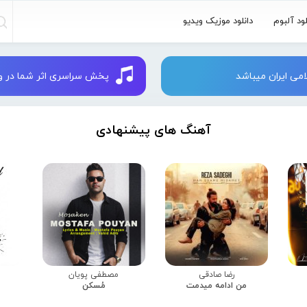
لود آلبوم
دانلود موزیک ویدیو
می ایران میباشد
پخش سراسری اثر شما در وبسایت 
آهنگ های پیشنهادی
رضا صادقی
مصطفی پویان
من ادامه میدمت
مُسکن