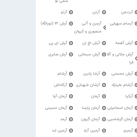
سمی لو
آرت‌من
آرتن
آرتو
آرسام سهرابی
آرسن و آتی
آرش 13 (نورالله)
منصوری و کیوان
آرش آهمه
آرش اچ ان
آرش ای پی
آرش جلالی و آقا
آرش سبحانی
آرش صابری
فرا
آرش محسنی
آرشا رادین
آرشام
آرشام علینژاد
آرشان شهبازی
آرکاداش
آرکیا
آرمان
آرمان آوا
آرمان اسماعیلی
آرمان پارسا
آرمان حسینی
آرمان گرشاسبی
آرمان گیون
آرمد
آرمیم
آرمین آراد
آرمین ابد