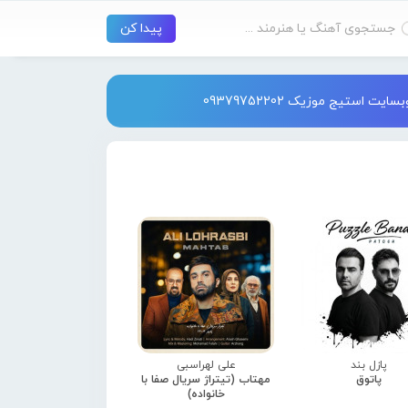
استیج موزیک 09379752202
پازل بند
علی لهراسبی
پاتوق
مهتاب (تیتراژ سریال صفا با
خانواده)