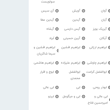
سولویست
آوان
آویش
آی سیس
آیان
آیدین
آیدین عطا
آیریک بویز
آیس دارسی
آیشاه
آیکان
آیین حسینی
اَبراد
ابراهیم ارزانی
ابراهیم افشین
ابراهیم افشین و
سیما شاکریان
ابراهیم چاوشی
ابراهیم علیزاده
ابراهیم هاشمی
ابوالفضل کرامت
ابوالفضل
ابوچ و اقرار
محمدی
ابوذر روحی
ابی
ابی عالی
ابی عالی و
ابی و میگوعل
ابینو
امیرحسین فلاح