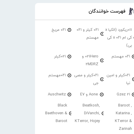
فهرست خوانندگان
۰۱۱ریکورد (الکیا x
۰۲۱ کیلر و ۰۲۱
۰۲۱ مریخ
کی ام ۰۲۱ x کی
مهستم
بی)
۰۲۱ مهستم
021Hero و
021کیلر
2MDRZ
۰۲۱کیلر و امین
۰۲۱کیلر و مصی
۰۲۱مهستم
نیا
جی
21 Gzez
Aone و E7
Auschwitz
Black
Beatkosh,
Baroot ,
Baethoven &
DiVanchi,
Katarina ,
Baroot
KTerror, Hojey
KTerror &
Zarinah