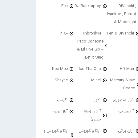
Fen
DJ Bankruptcy
DiVanchi ,
Ivankov , Baroot
& Moonlight
h.80
Fiinbroskiie ,
Fen & DiVanchi
Paco Corleone
& Lil Five Six –
Let It Sing
Kee Mee
Ice Tha One
HD Man
Shayne
Minel
Mercury & Mc
Device
آتی منصوری
آدور
آذرسینا
آرا صلاحی
آرادی (حاج
آراز الوین
حسن)
آران براتی
آرتا و کوروش
آرتا و کوروش و