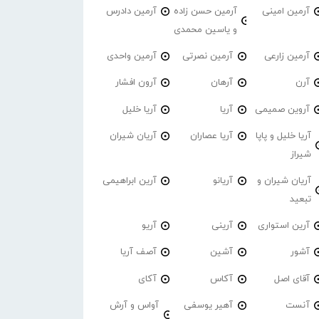
آرمین امینی
آرمین حسن زاده
آرمین دادرس
و یاسین محمدی
آرمین زارعی
آرمین نصرتی
آرمین واحدی
آرن
آرهان
آرون افشار
آروین صمیمی
آریا
آریا خلیل
آریا خلیل و پاپا
آریا عصاران
آریان شیران
شیراز
آریان شیران و
آریانو
آرین ابراهیمی
تبعید
آرین استواری
آرینی
آریو
آشور
آشین
آصف آریا
آقای اصل
آکاس
آکای
آنست
آهیر یوسفی
آواس و آرش