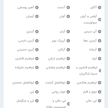
آکای
آنست
آهیر یوسفی
آواس و آرش
آوان
آویش
سولویست
آی سیس
آیان
آیدین
آیدین عطا
آیریک بویز
آیس دارسی
آیشاه
آیکان
آیین حسینی
اَبراد
ابراهیم ارزانی
ابراهیم افشین
ابراهیم افشین و
ابراهیم چاوشی
ابراهیم علیزاده
سیما شاکریان
ابراهیم هاشمی
ابوالفضل کرامت
ابوالفضل محمدی
ابوچ و اقرار
ابوذر روحی
ابی
ابی عالی
ابی عالی و
ابی و میگوعل
امیرحسین فلاح