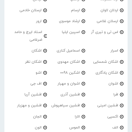
اردلان لاوان
ارسام
ارسلان خادمی
ارسلان غلامی
ارشاد موسوی
ارور
اس تی و تیری آر
اسپین ایلیا
استاد ایرج و حامد
ضرغامی
اسرار
اسماعیل کناری
اشکان
اشکان شمسایی
اشکان مهدوی
اشکان نظر
اشکان یادگاری
اشکین 0098
اشو
اشوان
اشوان و مهیار
اف جی
افرا
افشین آذری
افشین آریا
افشین امینی
افشین سیاهپوش
افشین و مهزیار
اکسپی
الارا
الجان
الف
الموس
الون