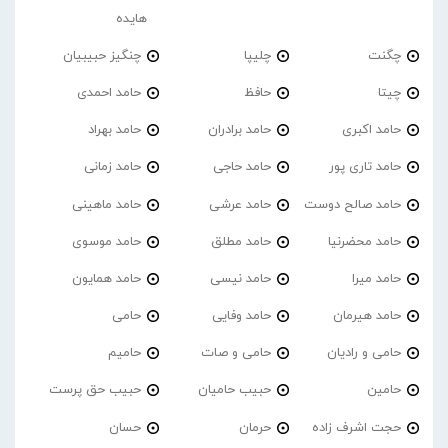
هایده
چگنت
چلیپا
چنگیز حبیبیان
چیتا
حافظ
حامد احمدی
حامد اکبری
حامد برادران
حامد بهراد
حامد تاری پور
حامد حاجی
حامد زمانی
حامد صالح دوست
حامد عرشی
حامد ماهینی
حامد محضرنیا
حامد مطلق
حامد موسوی
حامد میرا
حامد نیسی
حامد همایون
حامد هیرمان
حامد وفایی
حامی
حامی و رادیان
حامی و صات
حامیم
حامین
حبیب حامیان
حبیب حق پرست
حجت اشرف زاده
حرمان
حسان