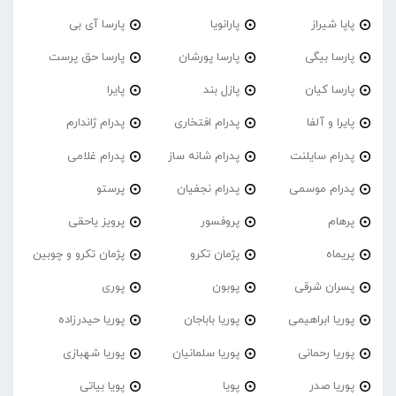
پاپا شیراز
پارانویا
پارسا آی بی
پارسا بیگی
پارسا پورشان
پارسا حق پرست
پارسا کیان
پازل بند
پایرا
پایرا و آلفا
پدرام افتخاری
پدرام ژاندارم
پدرام‌ سایلنت
پدرام شانه ساز
پدرام غلامی
پدرام موسمی
پدرام نجفیان
پرستو
پرهام
پروفسور
پرویز یاحقی
پریماه
پژمان تکرو
پژمان تکرو و چوبین
پسران شرقی
پوبون
پوری
پوریا ابراهیمی
پوریا باباجان
پوریا حیدرزاده
پوریا رحمانی
پوریا سلمانیان
پوریا شهبازی
پوریا صدر
پویا
پویا بیاتی