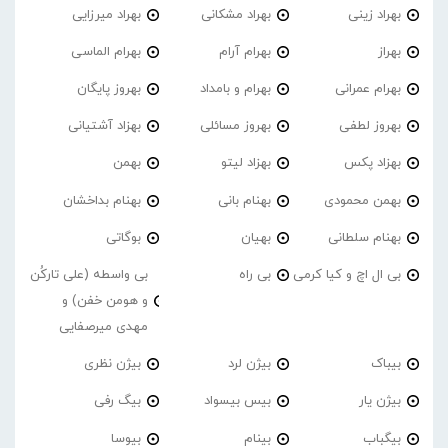
بهراد زینی
بهراد مشکانی
بهراد میرزایی
بهراز
بهرام آرام
بهرام الماسی
بهرام عمرانی
بهرام و بامداد
بهروز پایگان
بهروز لطفی
بهروز مسائلی
بهزاد آشتیانی
بهزاد پکس
بهزاد لیتو
بهمن
بهمن محمودی
بهنام بانی
بهنام بداخشان
بهنام سلطانی
بهیان
بوگاتی
بی ال اچ و کیا کرمی
بی راه
بی واسطه (علی تارکُن
و هومن خفن) و
مهدی میرصفایی
بیباک
بیژن لرد
بیژن نظری
بیژن یار
بیس بیسواد
بیگ رفی
بیگباب
بینام
بیوسا