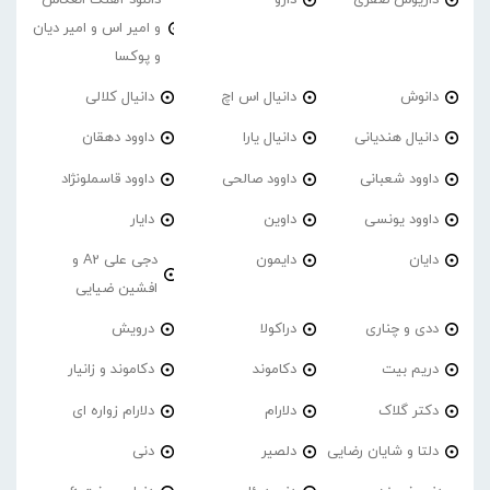
داریوش صفری
داژو
دانلود آهنگ انعکاس
و امیر اس و امیر دیان
و پوکسا
دانوش
دانیال اس اچ
دانیال کلالی
دانیال هندیانی
دانیال یارا
داوود دهقان
داوود شعبانی
داوود صالحی
داوود قاسملونژاد
داوود یونسی
داوین
دایار
دایان
دایمون
دجی علی A2 و
افشین ضیایی
ددی و چناری
دراکولا
درویش
دریم بیت
دکاموند
دکاموند و زانیار
دکتر گلاک
دلارام
دلارام زواره ای
دلتا و شایان رضایی
دلصیر
دنی