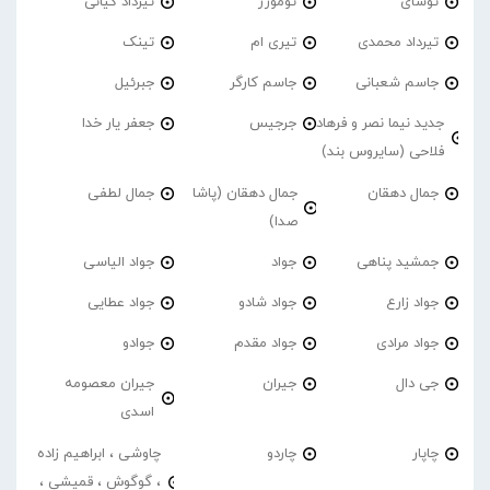
توشای
تومورز
تیرداد کیانی
تیرداد محمدی
تیری ام
تینک
جاسم شعبانی
جاسم کارگر
جبرئیل
جدید نیما نصر و فرهاد
جرجیس
جعفر یار خدا
فلاحی (سایروس بند)
جمال دهقان
جمال دهقان (پاشا
جمال لطفی
صدا)
جمشید پناهی
جواد
جواد الیاسی
جواد زارع
جواد شادو
جواد عطایی
جواد مرادی
جواد مقدم
جوادو
جی دال
جیران
جیران معصومه
اسدی
چاپار
چاردو
چاوشی ، ابراهیم زاده
، گوگوش ، قمیشی ،