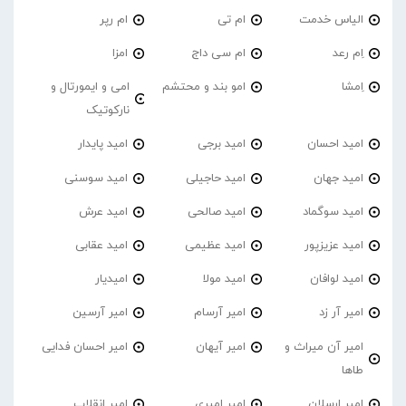
الیاس خدمت
ام تی
ام رپر
اِم رعد
ام سی داج
امزا
اِمشا
امو بند و محتشم
امی و ایمورتال و
نارکوتیک
امید احسان
امید برجی
امید پایدار
امید جهان
امید حاجیلی
امید سوسنی
امید سوگماد
امید صالحی
امید عرش
امید عزیزپور
امید عظیمی
امید عقابی
امید لوافان
امید مولا
امیدیار
امیر آر زد
امیر آرسام
امیر آرسین
امیر آن میراث و
امیر آیهان
امیر احسان فدایی
طاها
امیر ارسلان
امیر امیری
امیر انقلاب