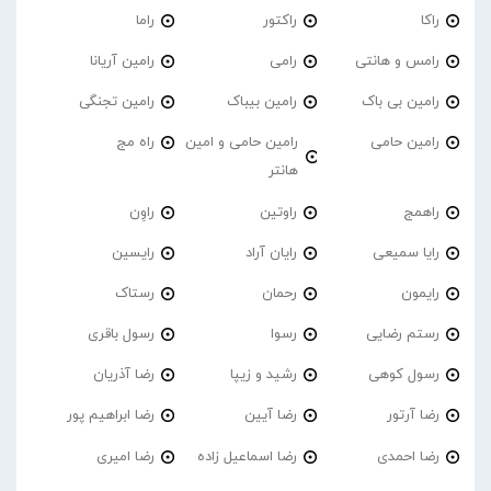
راکا
راکتور
راما
رامس و هانتی
رامی
رامین آریانا
رامین بی باک
رامین بیباک
رامین تجنگی
رامین حامی
رامین حامی و امین
راه مج
هانتر
راهمج
راوتین
راوِن
رایا سمیعی
رایان آراد
رایسین
رایمون
رحمان
رستاک
رستم رضایی
رسوا
رسول باقری
رسول کوهی
رشید و زیپا
رضا آذریان
رضا آرتور
رضا آیین
رضا ابراهیم پور
رضا احمدی
رضا اسماعیل زاده
رضا امیری