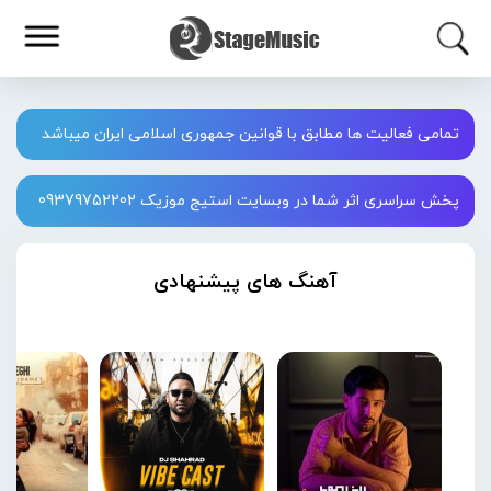
تمامی فعالیت ها مطابق با قوانین جمهوری اسلامی ایران میباشد
پخش سراسری اثر شما در وبسایت استیج موزیک 09379752202
آهنگ های پیشنهادی