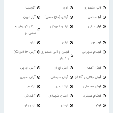
آتی منصوری
آدور
آذرسینا
آرا صلاحی
آرادی (حاج حسن)
آراز الوین
آران براتی
آرتا و کوروش
آرتا و کوروش و
سمی لو
آرت‌من
آرتن
آرتو
آرسام سهرابی
آرسن و آتی منصوری
آرش 13 (نورالله)
و کیوان
آرش آهمه
آرش اچ ان
آرش ای پی
آرش جلالی و آقا فرا
آرش سبحانی
آرش صابری
آرش محسنی
آرشا رادین
آرشام
آرشام علینژاد
آرشان شهبازی
آرکاداش
آرکیا
آرمان
آرمان آوا