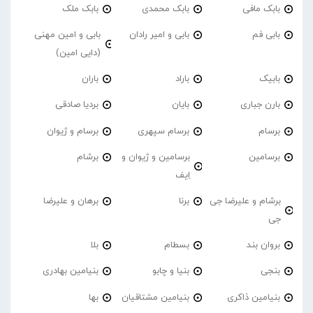
بابک مافی
بابک محمدی
بابک ملک
بابی فم
بابی و امیر رادان
بابی و امین مهنی
(دایی امین)
بابیک
باراد
باران
بارن جباری
بایان
بردیا صادقی
برسام
برسام سپهری
برسام و ژیوان
برسامین
برسامین و ژیوان و
برشام
اِیف
برشام و علیرضا جی
برنا
برهان و علیرضا
جی
بروان بند
بسطام
بلا
بنجی
بنیا و چابو
بنیامین بهادری
بنیامین ذاکری
بنیامین مشتاقیان
بها