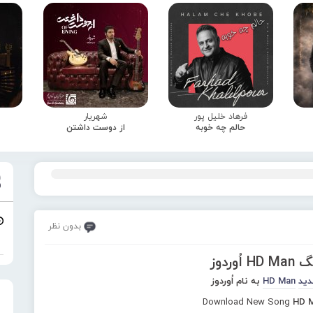
فرهاد خلیل پور
شهریار
حالم چه خوبه
از دوست داشتن
بدون نظر
ُوردوز
دید
HD Man
به نام اُوردوز
Download New Song
HD M