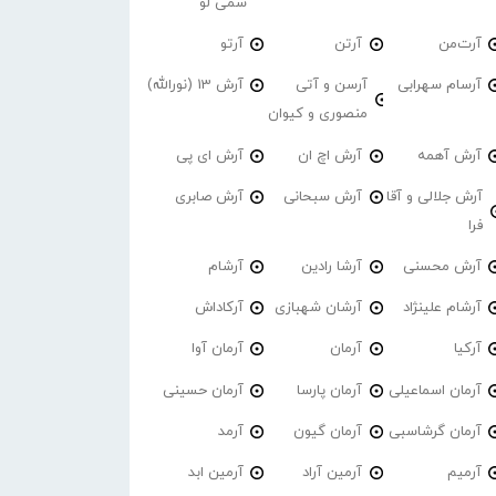
سمی لو
آرت‌من
آرتن
آرتو
آرسام سهرابی
آرسن و آتی
آرش 13 (نورالله)
منصوری و کیوان
آرش آهمه
آرش اچ ان
آرش ای پی
آرش جلالی و آقا
آرش سبحانی
آرش صابری
فرا
آرش محسنی
آرشا رادین
آرشام
آرشام علینژاد
آرشان شهبازی
آرکاداش
آرکیا
آرمان
آرمان آوا
آرمان اسماعیلی
آرمان پارسا
آرمان حسینی
آرمان گرشاسبی
آرمان گیون
آرمد
آرمیم
آرمین آراد
آرمین ابد