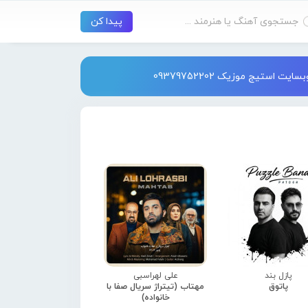
استیج موزیک 09379752202
پازل بند
علی لهراسبی
پاتوق
مهتاب (تیتراژ سریال صفا با
خانواده)