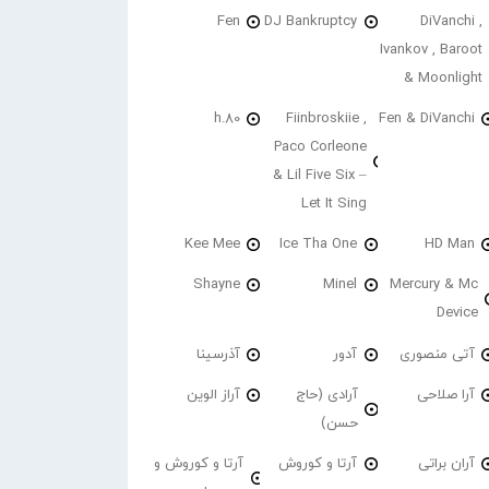
Fen
DJ Bankruptcy
DiVanchi ,
Ivankov , Baroot
& Moonlight
h.80
Fiinbroskiie ,
Fen & DiVanchi
Paco Corleone
& Lil Five Six –
Let It Sing
Kee Mee
Ice Tha One
HD Man
Shayne
Minel
Mercury & Mc
Device
آتی منصوری
آدور
آذرسینا
آرا صلاحی
آرادی (حاج
آراز الوین
حسن)
آران براتی
آرتا و کوروش
آرتا و کوروش و