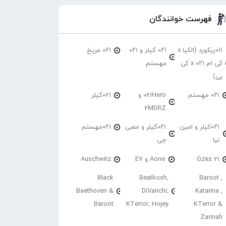
فهرست خوانندگان
۰۱۱ریکورد (الکیا x
۰۲۱ کیلر و ۰۲۱
۰۲۱ مریخ
کی ام ۰۲۱ x کی
مهستم
بی)
۰۲۱ مهستم
021Hero و
021کیلر
2MDRZ
۰۲۱کیلر و امین
۰۲۱کیلر و مصی
۰۲۱مهستم
نیا
جی
21 Gzez
Aone و E7
Auschwitz
Black
Beatkosh,
Baroot ,
Baethoven &
DiVanchi,
Katarina ,
Baroot
KTerror, Hojey
KTerror &
Zarinah