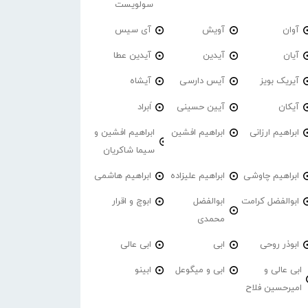
سولویست
آوان
آویش
آی سیس
آیان
آیدین
آیدین عطا
آیریک بویز
آیس دارسی
آیشاه
آیکان
آیین حسینی
اَبراد
ابراهیم ارزانی
ابراهیم افشین
ابراهیم افشین و
سیما شاکریان
ابراهیم چاوشی
ابراهیم علیزاده
ابراهیم هاشمی
ابوالفضل کرامت
ابوالفضل
ابوچ و اقرار
محمدی
ابوذر روحی
ابی
ابی عالی
ابی عالی و
ابی و میگوعل
ابینو
امیرحسین فلاح