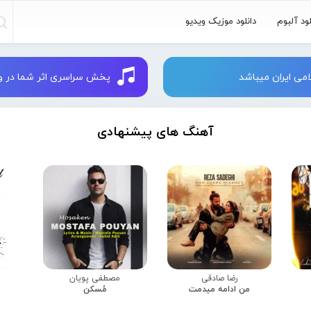
لود آلبوم
دانلود موزیک ویدیو
می ایران میباشد
پخش سراسری اثر شما در وبسایت 
آهنگ های پیشنهادی
رضا صادقی
مصطفی پویان
من ادامه میدمت
مُسکن