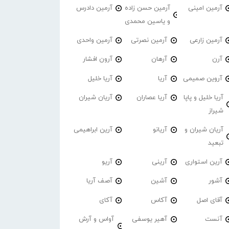
آرمین امینی
آرمین حسن زاده
آرمین دادرس
و یاسین محمدی
آرمین زارعی
آرمین نصرتی
آرمین واحدی
آرن
آرهان
آرون افشار
آروین صمیمی
آریا
آریا خلیل
آریا خلیل و پاپا
آریا عصاران
آریان شیران
شیراز
آریان شیران و
آریانو
آرین ابراهیمی
تبعید
آرین استواری
آرینی
آریو
آشور
آشین
آصف آریا
آقای اصل
آکاس
آکای
آنست
آهیر یوسفی
آواس و آرش