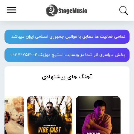
تمامی فعالیت ها مطابق با قوانین جمهوری اسلامی ایران میباشد
پخش سراسری اثر شما در وبسایت استیج موزیک 09379752202
آهنگ های پیشنهادی