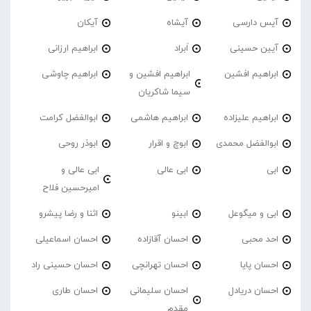
آیس دارسی
آیشاه
آیکان
آیین حسینی
اَبراد
ابراهیم ارزانی
ابراهیم افشین
ابراهیم افشین و
ابراهیم چاوشی
سیما شاکریان
ابراهیم علیزاده
ابراهیم هاشمی
ابوالفضل کرامت
ابوالفضل محمدی
ابوچ و اقرار
ابوذر روحی
ابی
ابی عالی
ابی عالی و
امیرحسین فلاح
ابی و میگوعل
ابینو
اثنا و رضا پیشرو
احد محبی
احسان آقازاده
احسان اسماعیلی
احسان پایا
احسان تهرانچی
احسان حسینی راد
احسان دریادل
احسان سلیمانی
احسان طاری
مقدم