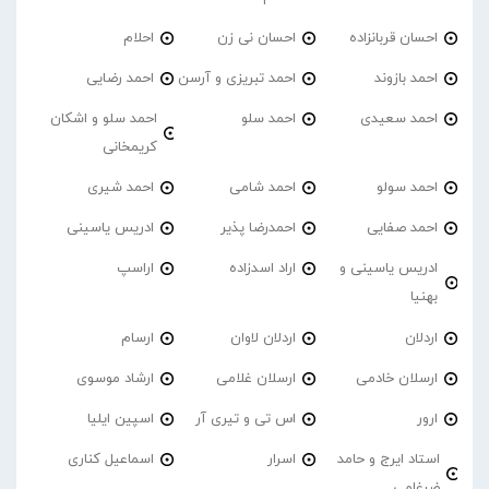
احسان قربانزاده
احسان نی زن
احلام
احمد بازوند
احمد تبریزی و آرسن
احمد‌ رضایی
احمد سعیدی
احمد سلو
احمد سلو و اشکان
کریمخانی
احمد سولو
احمد شامی
احمد شیری
احمد صفایی
احمدرضا پذیر
ادریس یاسینی
ادریس یاسینی و
اراد اسدزاده
اراسپ
بهنیا
اردلان
اردلان لاوان
ارسام
ارسلان خادمی
ارسلان غلامی
ارشاد موسوی
ارور
اس تی و تیری آر
اسپین ایلیا
استاد ایرج و حامد
اسرار
اسماعیل کناری
ضرغامی