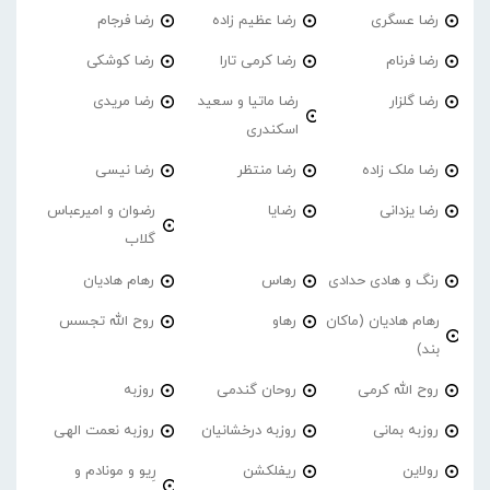
رضا عسگری
رضا عظیم زاده
رضا فرجام
رضا فرنام
رضا کرمی تارا
رضا کوشکی
رضا گلزار
رضا ماتیا و سعید
رضا مریدی
اسکندری
رضا ملک زاده
رضا منتظر
رضا نیسی
رضا یزدانی
رضایا
رضوان و امیرعباس
گلاب
رنگ و هادی حدادی
رهاس
رهام هادیان
رهام هادیان (ماکان
رهاو
روح الله تجسس
بند)
روح الله کرمی
روحان گندمی
روزبه
روزبه بمانی
روزبه درخشانیان
روزبه نعمت الهی
رولاین
ریفلکشن
رِیو و مونادم و