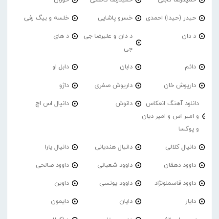
حیدر (حیدا) احمدی
خسرو پاشایی
خلسه و بیگ رفی
د دان
د دان و علیرضا جی
د های
جی
دائم
دابان
دابل او
داریوش خان
داریوش صفری
داژو
دانلود آهنگ انعکاس
دانوش
دانیال اس اچ
و امیر اس و امیر دیان
و پوکسا
دانیال کلالی
دانیال هندیانی
دانیال یارا
داوود دهقان
داوود شعبانی
داوود صالحی
داوود قاسملونژاد
داوود یونسی
داوین
دایار
دایان
دایمون