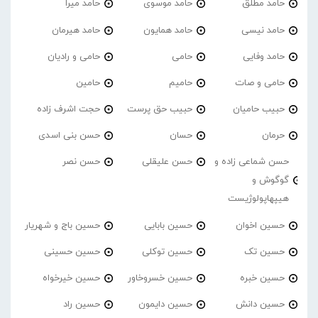
حامد مطلق
حامد موسوی
حامد میرا
حامد نیسی
حامد همایون
حامد هیرمان
حامد وفایی
حامی
حامی و رادیان
حامی و صات
حامیم
حامین
حبیب حامیان
حبیب حق پرست
حجت اشرف زاده
حرمان
حسان
حسن بنی اسدی
حسن شماعی زاده و
حسن علیقلی
حسن نصر
گوگوش و
هیپهاپولوژیست
حسین اخوان
حسین بابایی
حسین باج و شهریار
حسین تک
حسین توکلی
حسین حسینی
حسین خبره
حسین خسروخاور
حسین خیرخواه
حسین دانش
حسین دایمون
حسین راد