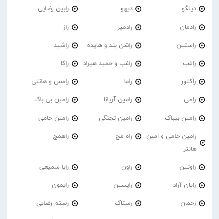
دینگو
دیهو
رابین رضایی
رادمان
رادمیر
راز
راستین
راشن بند و هایده
راشید
راغب
راغب و حمید هیراد
راکا
راکتور
راما
رامس و هانتی
رامی
رامین آریانا
رامین بی باک
رامین بیباک
رامین تجنگی
رامین حامی
رامین حامی و امین
راه مج
راهمج
هانتر
راوتین
راوِن
رایا سمیعی
رایان آراد
رایسین
رایمون
رحمان
رستاک
رستم رضایی