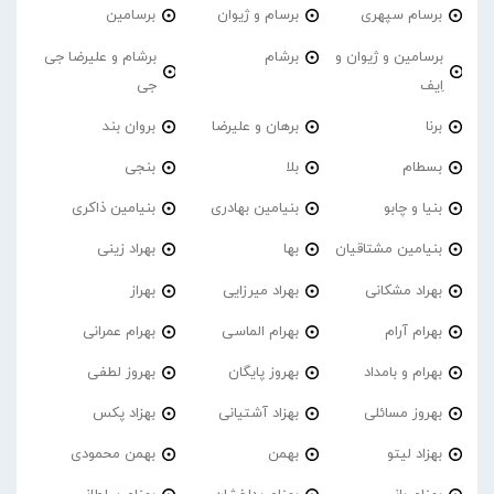
برسام سپهری
برسام و ژیوان
برسامین
برسامین و ژیوان و
برشام
برشام و علیرضا جی
اِیف
جی
برنا
برهان و علیرضا
بروان بند
بسطام
بلا
بنجی
بنیا و چابو
بنیامین بهادری
بنیامین ذاکری
بنیامین مشتاقیان
بها
بهراد زینی
بهراد مشکانی
بهراد میرزایی
بهراز
بهرام آرام
بهرام الماسی
بهرام عمرانی
بهرام و بامداد
بهروز پایگان
بهروز لطفی
بهروز مسائلی
بهزاد آشتیانی
بهزاد پکس
بهزاد لیتو
بهمن
بهمن محمودی