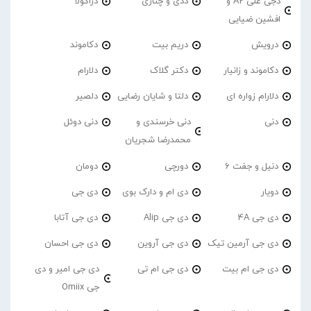
دجی علی A2 و
ددی و چناری
دراکولا
افشین ضیایی
درویش
دریم بیت
دکاموند
دکاموند و زانیار
دکتر گلاک
دلارام
دلارام زواره ای
دلتا و شایان رضایی
دلصیر
دنی
دنی خرسندی و
دنی دوئل
محمدرضا شجریان
دنیل و جفت 6
دورچی
دومان
دویار
دی ام و دارک بوی
دی جی
دی جی 4A
دی جی Alip
دی جی آتابا
دی جی آرمین تیک
دی جی آروین
دی جی احسان
دی جی ام بیت
دی جی ام تی
دی جی امیر و دی
جی Omiix