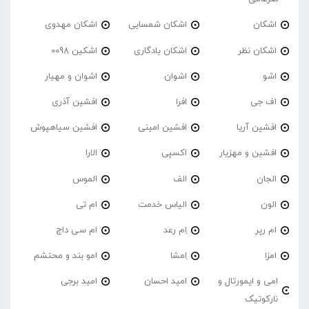
اشکان
اشکان شمسایی
اشکان مهدوی
اشکان نظر
اشکان یادگاری
اشکین 0098
اشو
اشوان
اشوان و مهیار
اف جی
افرا
افشین آذری
افشین آریا
افشین امینی
افشین سیاهپوش
افشین و مهزیار
اکسپی
الارا
الجان
الف
الموس
الون
الیاس خدمت
ام تی
ام رپر
اِم رعد
ام سی داج
امزا
اِمشا
امو بند و محتشم
امی و ایمورتال و
امید احسان
امید برجی
نارکوتیک