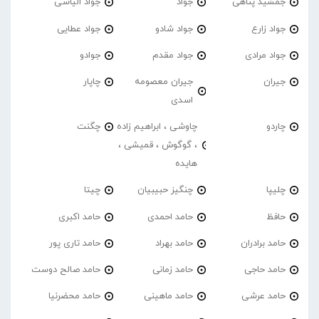
جمشید پناهی
جواد
جواد الیاسی
جواد زارع
جواد شادو
جواد عطایی
جواد مرادی
جواد مقدم
جوادو
جیران
جیران معصومه
چاپار
اسدی
چاردو
چاوشی ، ابراهیم زاده
چگنت
، گوگوش ، قمیشی ،
هایده
چلیپا
چنگیز حبیبیان
چیتا
حافظ
حامد احمدی
حامد اکبری
حامد برادران
حامد بهراد
حامد تاری پور
حامد حاجی
حامد زمانی
حامد صالح دوست
حامد عرشی
حامد ماهینی
حامد محضرنیا