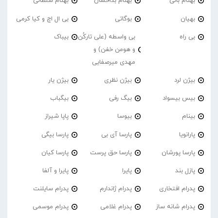
بهنام بانی
بهنام بداخشان
بهنام سلطانی
بهیان
بوگاتی
بی ال اچ و کیا کرمی
بی راه
بی واسطه (علی تارکُن
بیباک
و هومن خفن) و
مهدی میرصفایی
بیژن لرد
بیژن نظری
بیژن یار
بیس بیسواد
بیگ رفی
بیگباب
بینام
بیوسا
پاپا شیراز
پارانویا
پارسا آی بی
پارسا بیگی
پارسا پورشان
پارسا حق پرست
پارسا کیان
پازل بند
پایرا
پایرا و آلفا
پدرام افتخاری
پدرام ژاندارم
پدرام‌ سایلنت
پدرام شانه ساز
پدرام غلامی
پدرام موسمی