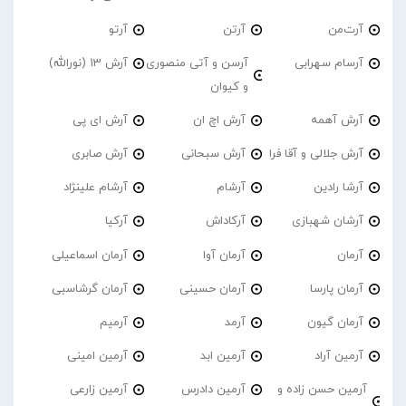
آرت‌من
آرتن
آرتو
آرسام سهرابی
آرسن و آتی منصوری
آرش 13 (نورالله)
و کیوان
آرش آهمه
آرش اچ ان
آرش ای پی
آرش جلالی و آقا فرا
آرش سبحانی
آرش صابری
آرشا رادین
آرشام
آرشام علینژاد
آرشان شهبازی
آرکاداش
آرکیا
آرمان
آرمان آوا
آرمان اسماعیلی
آرمان پارسا
آرمان حسینی
آرمان گرشاسبی
آرمان گیون
آرمد
آرمیم
آرمین آراد
آرمین ابد
آرمین امینی
آرمین حسن زاده و
آرمین دادرس
آرمین زارعی