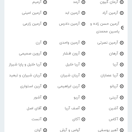
آرمان گیون
آرمد
آرمیم
آرمین آراد
آرمین ابد
آرمین امینی
آرمین حسن زاده و
آرمین دادرس
آرمین زارعی
یاسین محمدی
آرمین نصرتی
آرمین واحدی
آرن
آرهان
آرون افشار
آروین صمیمی
آریا
آریا خلیل
آریا خلیل و پاپا شیراز
آریا عصاران
آریان شیران
آریان شیران و تبعید
آریانو
آرین ابراهیمی
آرین استواری
آرینی
آریو
آشور
آشین
آصف آریا
آقای اصل
آکاس
آکای
آنست
آهیر یوسفی
آواس و آرش
آوان