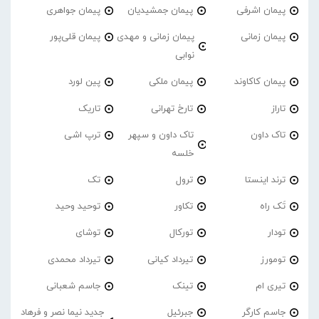
پیمان اشرفی
پیمان جمشیدیان
پیمان جواهری
پیمان زمانی
پیمان زمانی و مهدی
پیمان قلی‌پور
نوابی
پیمان کاکاوند
پیمان ملکی
پین لورد
تاراز
تارخ تهرانی
تاریک
تاک داون
تاک داون و سپهر
ترپ اشی
خلسه
ترند اینستا
ترول
تک
تَک راه
تکاور
توحید وحید
تودار
تورکال
توشای
تومورز
تیرداد کیانی
تیرداد محمدی
تیری ام
تینک
جاسم شعبانی
جاسم کارگر
جبرئیل
جدید نیما نصر و فرهاد