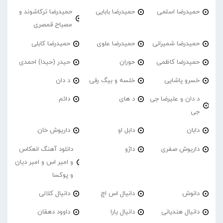
حمیدرضا اسلمی
حمیدرضا بابایی
حمیدرضا ترکاشوند و
مصباح قمصری
حمیدرضا شمیرانی
حمیدرضا علوی
حمیدرضا کابلی
حمیدرضا کاظمی
حوران
حیدر (حیدا) احمدی
خسرو پاشایی
خلسه و بیگ رفی
د دان
د دان و علیرضا جی
د های
دائم
جی
دابان
دابل او
داریوش خان
داریوش صفری
داژو
دانلود آهنگ انعکاس
و امیر اس و امیر دیان
و پوکسا
دانوش
دانیال اس اچ
دانیال کلالی
دانیال هندیانی
دانیال یارا
داوود دهقان