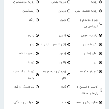
روزبه
روزبه بمانی
روزبه درخشانیان
روزبه نعمت الهی
رولاین
ریفلکشن
رِیو و مونادم و
رییل
زانکو
ال‌ایکس‌وی
زانیار خسروی
زِد پی
زعیم
زکی شمس
زکی شمس (آبادی)
زمان
زمان زمانی
زیمور
زیمور به نام
زیها
ژاکان
ژوپیتر
ژوپیتر و نیسح
ژوپیتر و نیسح به
ژوپیتر و نیسح و
نام
پارسا
ژوپیتر و نیسح و
ژیوار
ساچمیش و فراز
پارسا و استاد
ساچمیش و مفسر
ساحر
سارا علی عسگری