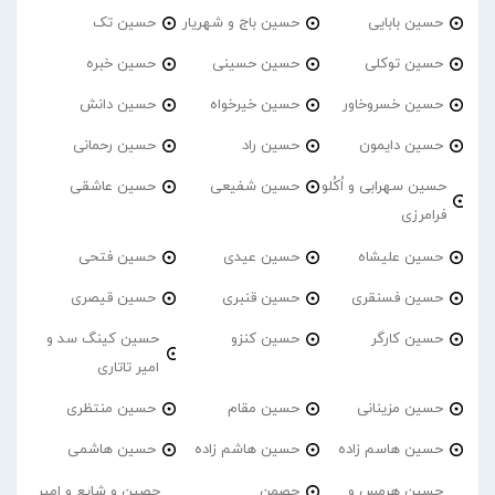
حسین بابایی
حسین باج و شهریار
حسین تک
حسین توکلی
حسین حسینی
حسین خبره
حسین خسروخاور
حسین خیرخواه
حسین دانش
حسین دایمون
حسین راد
حسین رحمانی
حسین سهرابی و اُکُلو
حسین شفیعی
حسین عاشقی
فرامرزی
حسین علیشاه
حسین عیدی
حسین فتحی
حسین فسنقری
حسین قنبری
حسین قیصری
حسین کارگر
حسین کنزو
حسین کینگ سد و
امیر تاتاری
حسین مزینانی
حسین مقام
حسین منتظری
حسین هاسم زاده
حسین هاشم زاده
حسین هاشمی
حسین هرمس و
حصمن
حصین و شایع و امیر