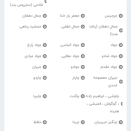
فلاحی (سایروس بند)
جرجیس
جعفر یار خدا
جمال دهقان
جمال دهقان (پاشا
جمال لطفی
جمشید پناهی
صدا)
جواد
جواد الیاسی
جواد زارع
جواد شادو
جواد عطایی
جواد مرادی
جواد مقدم
جوادو
جیران
جیران معصومه
چاپار
چاردو
اسدی
چاوشی ، ابراهیم زاده
چگنت
چلیپا
، گوگوش ، قمیشی ،
هایده
چنگیز حبیبیان
چیتا
حافظ