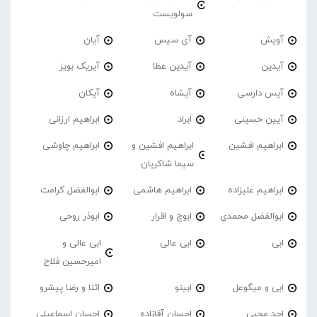
سولویست
آویش
آی سیس
آیان
آیدین
آیدین عطا
آیریک بویز
آیس دارسی
آیشاه
آیکان
آیین حسینی
اَبراد
ابراهیم ارزانی
ابراهیم افشین
ابراهیم افشین و
ابراهیم چاوشی
سیما شاکریان
ابراهیم علیزاده
ابراهیم هاشمی
ابوالفضل کرامت
ابوالفضل محمدی
ابوچ و اقرار
ابوذر روحی
ابی
ابی عالی
ابی عالی و
امیرحسین فلاح
ابی و میگوعل
ابینو
اثنا و رضا پیشرو
احد محبی
احسان آقازاده
احسان اسماعیلی