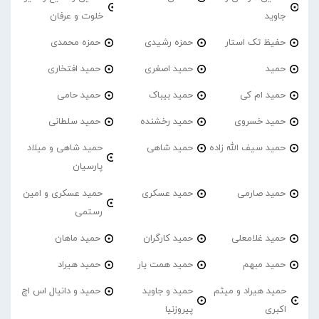
جاوید
خلوت و عرفان
حفیظ تک استار
حمزه رشیدی
حمزه محمدی
حمید
حمید اصغری
حمید افتخاری
حمید ام کی
حمید بیباک
حمید حامی
حمید خسروی
حمید رخشنده
حمید سلطانی
حمید سیف الله زاده
حمید شاهی
حمید شاهی و میلاد
پارسیان
حمید صارمی
حمید عسکری
حمید عسکری و امین
رستمی
حمید غلامعلی
حمید کارگران
حمید ماهان
حمید مبهم
حمید همت یار
حمید هیراد
حمید هیراد و میثم
حمید و جاوید
حمید و دانیال اس اچ
اکبری
پیروزنیا