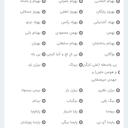
بهرام الماسی
بهرام عمرانی
بهرام و بامداد
بهروز پایگان
بهروز لطفی
بهروز مسائلی
بهزاد آشتیانی
بهزاد پکس
بهزاد لیتو
بهمن
بهمن محمودی
بهنام بانی
بهنام بداخشان
بهنام سلطانی
بهیان
بوگاتی
بی ال اچ و کیا کرمی
بی راه
بی واسطه (علی تارکُن
بیباک
بیژن لرد
و هومن خفن) و
مهدی میرصفایی
بیژن نظری
بیژن یار
بیس بیسواد
بیگ رفی
بیگباب
بینام
بیوسا
پاپا شیراز
پارانویا
پارسا آی بی
پارسا بیگی
پارسا پورشان