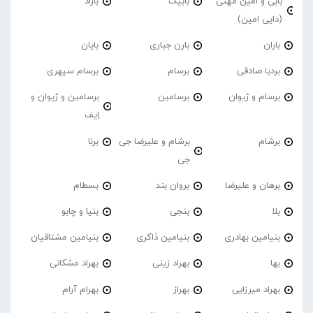
بابی و امین مهنی
بابیک
باراد
(دایی امین)
باران
بارن جباری
بایان
بردیا صادقی
برسام
برسام سپهری
برسام و ژیوان
برسامین
برسامین و ژیوان و
اِیف
برشام
برشام و علیرضا جی
برنا
جی
برهان و علیرضا
بروان بند
بسطام
بلا
بنجی
بنیا و چابو
بنیامین بهادری
بنیامین ذاکری
بنیامین مشتاقیان
بها
بهراد زینی
بهراد مشکانی
بهراد میرزایی
بهراز
بهرام آرام