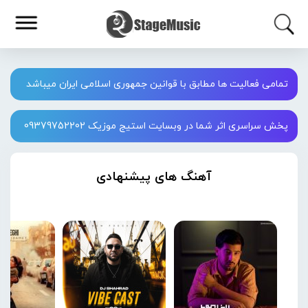
تمامی فعالیت ها مطابق با قوانین جمهوری اسلامی ایران میباشد
پخش سراسری اثر شما در وبسایت استیج موزیک 09379752202
آهنگ های پیشنهادی