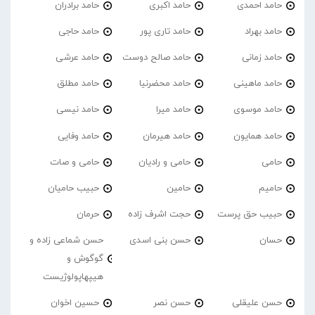
حامد احمدی
حامد اکبری
حامد برادران
حامد بهراد
حامد تاری پور
حامد حاجی
حامد زمانی
حامد صالح دوست
حامد عرشی
حامد ماهینی
حامد محضرنیا
حامد مطلق
حامد موسوی
حامد میرا
حامد نیسی
حامد همایون
حامد هیرمان
حامد وفایی
حامی
حامی و رادیان
حامی و صات
حامیم
حامین
حبیب حامیان
حبیب حق پرست
حجت اشرف زاده
حرمان
حسان
حسن بنی اسدی
حسن شماعی زاده و
گوگوش و
هیپهاپولوژیست
حسن علیقلی
حسن نصر
حسین اخوان