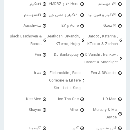
۰۲۱ مهستم
021Hero و 2MDRZ
021کیلر
۰۲۱کیلر و امین نیا
۰۲۱کیلر و مصی جی
۰۲۱مهستم
21 Gzez
Aone و E7
Auschwitz
Black Baethoven &
Beatkosh, DiVanchi,
Baroot , Katarina ,
Baroot
KTerror, Hojey
KTerror & Zarinah
Fen
DJ Bankruptcy
DiVanchi , Ivankov ,
Baroot & Moonlight
h.80
Fiinbroskiie , Paco
Fen & DiVanchi
Corleone & Lil Five
Six – Let It Sing
Kee Mee
Ice Tha One
HD Man
Shayne
Minel
Mercury & Mc
Device
آتی منصوری
آدور
آذرسینا