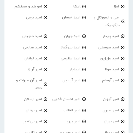
امزا
اِمشا
امو بند و محتشم
امی و ایمورتال و
امید احسان
امید برجی
نارکوتیک
امید پایدار
امید جهان
امید حاجیلی
امید سوسنی
امید سوگماد
امید صالحی
امید عزیزپور
امید عظیمی
امید لوافان
امید مولا
امیدیار
امیر آر زد
امیر آرسام
امیر آرسین
امیر آن میراث و
طاها
امیر آیهان
امیر احسان فدایی
امیر ارسلان
امیر امیری
امیر انقلاب
امیر برهان
امیر‌ بوران
امیر بیرو
امیر بی‌نظیر
امیر پرواز
امیر پیغمبری
امیر تاتاری