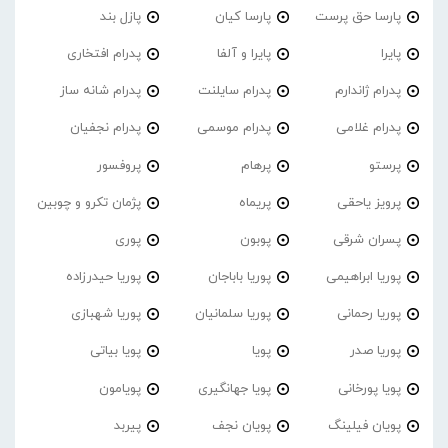
پارسا حق پرست
پارسا کیان
پازل بند
پایرا
پایرا و آلفا
پدرام افتخاری
پدرام ژاندارم
پدرام‌ سایلنت
پدرام شانه ساز
پدرام غلامی
پدرام موسمی
پدرام نجفیان
پرستو
پرهام
پروفسور
پرویز یاحقی
پریماه
پژمان تکرو و چوبین
پسران شرقی
پوبون
پوری
پوریا ابراهیمی
پوریا باباجان
پوریا حیدرزاده
پوریا رحمانی
پوریا سلمانیان
پوریا شهبازی
پوریا صدر
پویا
پویا بیاتی
پویا پورخانی
پویا جهانگیری
پویامون
پویان فیلینگ
پویان نجف
پیربد