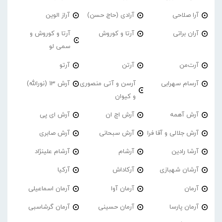
آرا صلاحی
آرادی (حاج حسن)
آراز الوین
آران براتی
آرتا و کوروش
آرتا و کوروش و
سمی لو
آرت‌من
آرتن
آرتو
آرسام سهرابی
آرسن و آتی منصوری
آرش 13 (نورالله)
و کیوان
آرش آهمه
آرش اچ ان
آرش ای پی
آرش جلالی و آقا فرا
آرش سبحانی
آرش صابری
آرشا رادین
آرشام
آرشام علینژاد
آرشان شهبازی
آرکاداش
آرکیا
آرمان
آرمان آوا
آرمان اسماعیلی
آرمان پارسا
آرمان حسینی
آرمان گرشاسبی