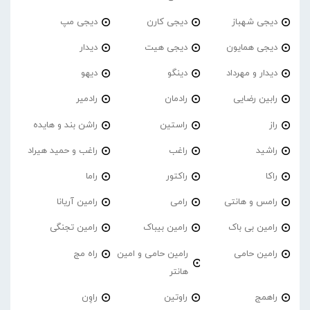
دیجی شهباز
دیجی کارن
دیجی مپ
دیجی همایون
دیجی هیت
دیدار
دیدار و مهرداد
دینگو
دیهو
رابین رضایی
رادمان
رادمیر
راز
راستین
راشن بند و هایده
راشید
راغب
راغب و حمید هیراد
راکا
راکتور
راما
رامس و هانتی
رامی
رامین آریانا
رامین بی باک
رامین بیباک
رامین تجنگی
رامین حامی
رامین حامی و امین
راه مج
هانتر
راهمج
راوتین
راوِن