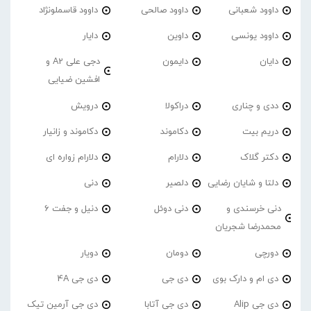
داوود شعبانی
داوود صالحی
داوود قاسملونژاد
داوود یونسی
داوین
دایار
دایان
دایمون
دجی علی A2 و
افشین ضیایی
ددی و چناری
دراکولا
درویش
دریم بیت
دکاموند
دکاموند و زانیار
دکتر گلاک
دلارام
دلارام زواره ای
دلتا و شایان رضایی
دلصیر
دنی
دنی خرسندی و
دنی دوئل
دنیل و جفت 6
محمدرضا شجریان
دورچی
دومان
دویار
دی ام و دارک بوی
دی جی
دی جی 4A
دی جی Alip
دی جی آتابا
دی جی آرمین تیک