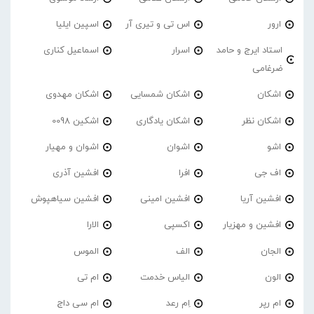
ارور
اس تی و تیری آر
اسپین ایلیا
استاد ایرج و حامد
اسرار
اسماعیل کناری
ضرغامی
اشکان
اشکان شمسایی
اشکان مهدوی
اشکان نظر
اشکان یادگاری
اشکین 0098
اشو
اشوان
اشوان و مهیار
اف جی
افرا
افشین آذری
افشین آریا
افشین امینی
افشین سیاهپوش
افشین و مهزیار
اکسپی
الارا
الجان
الف
الموس
الون
الیاس خدمت
ام تی
ام رپر
اِم رعد
ام سی داج