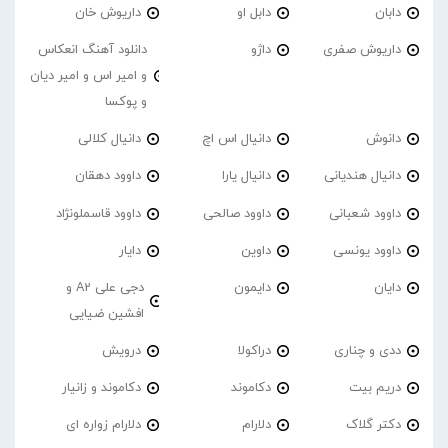
دابان
دابل او
داریوش خان
داریوش صفری
داژو
دانلود آهنگ انعکاس
و امیر اس و امیر دیان
و پوکسا
دانوش
دانیال اس اچ
دانیال کلالی
دانیال هندیانی
دانیال یارا
داوود دهقان
داوود شعبانی
داوود صالحی
داوود قاسملونژاد
داوود یونسی
داوین
دایار
دایان
دایمون
دجی علی A2 و
افشین ضیایی
ددی و چناری
دراکولا
درویش
دریم بیت
دکاموند
دکاموند و زانیار
دکتر گلاک
دلارام
دلارام زواره ای