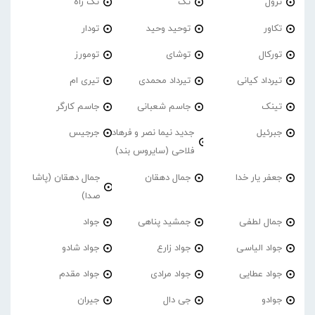
ترول
تک
تَک راه
تکاور
توحید وحید
تودار
تورکال
توشای
تومورز
تیرداد کیانی
تیرداد محمدی
تیری ام
تینک
جاسم شعبانی
جاسم کارگر
جبرئیل
جدید نیما نصر و فرهاد
جرجیس
فلاحی (سایروس بند)
جعفر یار خدا
جمال دهقان
جمال دهقان (پاشا
صدا)
جمال لطفی
جمشید پناهی
جواد
جواد الیاسی
جواد زارع
جواد شادو
جواد عطایی
جواد مرادی
جواد مقدم
جوادو
جی دال
جیران