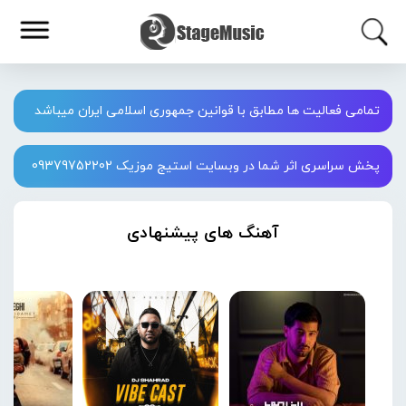
تمامی فعالیت ها مطابق با قوانین جمهوری اسلامی ایران میباشد
پخش سراسری اثر شما در وبسایت استیج موزیک 09379752202
آهنگ های پیشنهادی