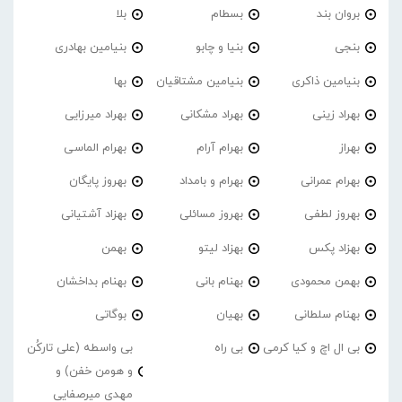
بروان بند
بسطام
بلا
بنجی
بنیا و چابو
بنیامین بهادری
بنیامین ذاکری
بنیامین مشتاقیان
بها
بهراد زینی
بهراد مشکانی
بهراد میرزایی
بهراز
بهرام آرام
بهرام الماسی
بهرام عمرانی
بهرام و بامداد
بهروز پایگان
بهروز لطفی
بهروز مسائلی
بهزاد آشتیانی
بهزاد پکس
بهزاد لیتو
بهمن
بهمن محمودی
بهنام بانی
بهنام بداخشان
بهنام سلطانی
بهیان
بوگاتی
بی ال اچ و کیا کرمی
بی راه
بی واسطه (علی تارکُن
و هومن خفن) و
مهدی میرصفایی