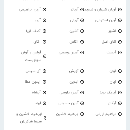
آریان شیران و تبعید
آریانو
آرین ابراهیمی
آرین استواری
آرینی
آریو
آشور
آشین
آصف آریا
آقای اصل
آکاس
آکای
آنست
آهیر یوسفی
آواس و آرش
سولویست
آوان
آویش
آی سیس
آیان
آیدین
آیدین عطا
آیریک بویز
آیس دارسی
آیشاه
آیکان
آیین حسینی
اَبراد
ابراهیم ارزانی
ابراهیم افشین
ابراهیم افشین و
سیما شاکریان