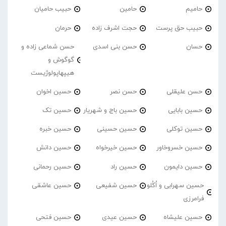
حامیم
حامین
حبیب حامیان
حبیب حق پرست
حجت اشرف زاده
حرمان
حسان
حسن بنی اسدی
حسن شماعی زاده و
گوگوش و
هیپهاپولوژیست
حسن علیقلی
حسن نصر
حسین اخوان
حسین بابایی
حسین باج و شهریار
حسین تک
حسین توکلی
حسین حسینی
حسین خبره
حسین خسروخاور
حسین خیرخواه
حسین دانش
حسین دایمون
حسین راد
حسین رحمانی
حسین سهرابی و اُکُلو
حسین شفیعی
حسین عاشقی
فرامرزی
حسین علیشاه
حسین عیدی
حسین فتحی