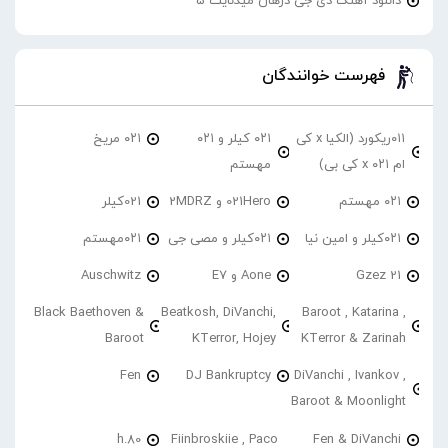
دانلود آهنگ دی جی درهان میدنایت 5
فهرست خوانندگان
۰۱۱ریکورد (الکیا x کی
۰۲۱ کیلر و ۰۲۱
۰۲۱ مریخ
ام ۰۲۱ x کی بی)
مهستم
۰۲۱ مهستم
021Hero و 2MDRZ
021کیلر
۰۲۱کیلر و امین نیا
۰۲۱کیلر و مصی جی
۰۲۱مهستم
21 Gzez
Aone و E7
Auschwitz
Black Baethoven &
Beatkosh, DiVanchi,
Baroot , Katarina ,
Baroot
KTerror, Hojey
KTerror & Zarinah
Fen
DJ Bankruptcy
DiVanchi , Ivankov ,
Baroot & Moonlight
h.80
Fiinbroskiie , Paco
Fen & DiVanchi