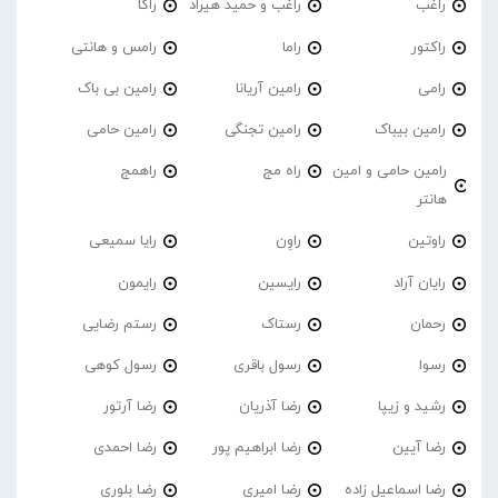
راغب
راغب و حمید هیراد
راکا
راکتور
راما
رامس و هانتی
رامی
رامین آریانا
رامین بی باک
رامین بیباک
رامین تجنگی
رامین حامی
رامین حامی و امین
راه مج
راهمج
هانتر
راوتین
راوِن
رایا سمیعی
رایان آراد
رایسین
رایمون
رحمان
رستاک
رستم رضایی
رسوا
رسول باقری
رسول کوهی
رشید و زیپا
رضا آذریان
رضا آرتور
رضا آیین
رضا ابراهیم پور
رضا احمدی
رضا اسماعیل زاده
رضا امیری
رضا بلوری