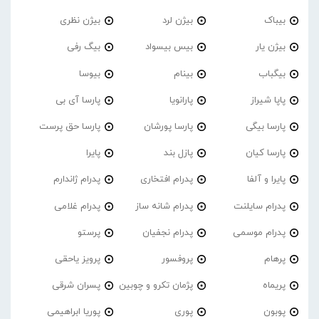
بیباک
بیژن لرد
بیژن نظری
بیژن یار
بیس بیسواد
بیگ رفی
بیگباب
بینام
بیوسا
پاپا شیراز
پارانویا
پارسا آی بی
پارسا بیگی
پارسا پورشان
پارسا حق پرست
پارسا کیان
پازل بند
پایرا
پایرا و آلفا
پدرام افتخاری
پدرام ژاندارم
پدرام‌ سایلنت
پدرام شانه ساز
پدرام غلامی
پدرام موسمی
پدرام نجفیان
پرستو
پرهام
پروفسور
پرویز یاحقی
پریماه
پژمان تکرو و چوبین
پسران شرقی
پوبون
پوری
پوریا ابراهیمی