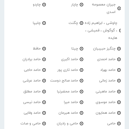
جیران معصومه
چاپار
چاردو
اسدی
چاوشی ، ابراهیم زاده
چگنت
چلیپا
، گوگوش ، قمیشی ،
هایده
چنگیز حبیبیان
چیتا
حافظ
حامد احمدی
حامد اکبری
حامد برادران
حامد بهراد
حامد تاری پور
حامد حاجی
حامد زمانی
حامد صالح دوست
حامد عرشی
حامد ماهینی
حامد محضرنیا
حامد مطلق
حامد موسوی
حامد میرا
حامد نیسی
حامد همایون
حامد هیرمان
حامد وفایی
حامی
حامی و رادیان
حامی و صات