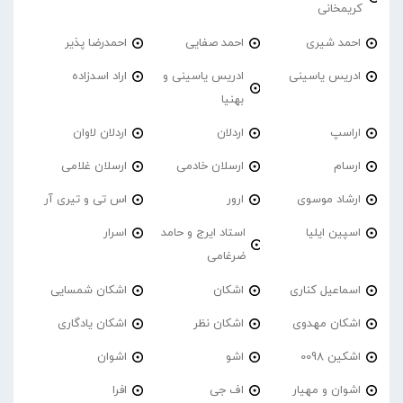
کریمخانی
احمد شیری
احمد صفایی
احمدرضا پذیر
ادریس یاسینی
ادریس یاسینی و
اراد اسدزاده
بهنیا
اراسپ
اردلان
اردلان لاوان
ارسام
ارسلان خادمی
ارسلان غلامی
ارشاد موسوی
ارور
اس تی و تیری آر
اسپین ایلیا
استاد ایرج و حامد
اسرار
ضرغامی
اسماعیل کناری
اشکان
اشکان شمسایی
اشکان مهدوی
اشکان نظر
اشکان یادگاری
اشکین 0098
اشو
اشوان
اشوان و مهیار
اف جی
افرا