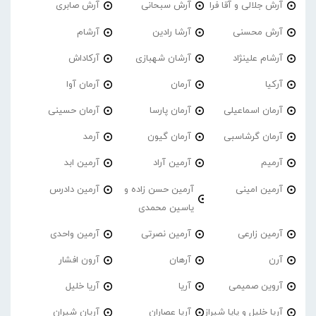
آرش جلالی و آقا فرا
آرش سبحانی
آرش صابری
آرش محسنی
آرشا رادین
آرشام
آرشام علینژاد
آرشان شهبازی
آرکاداش
آرکیا
آرمان
آرمان آوا
آرمان اسماعیلی
آرمان پارسا
آرمان حسینی
آرمان گرشاسبی
آرمان گیون
آرمد
آرمیم
آرمین آراد
آرمین ابد
آرمین امینی
آرمین حسن زاده و
آرمین دادرس
یاسین محمدی
آرمین زارعی
آرمین نصرتی
آرمین واحدی
آرن
آرهان
آرون افشار
آروین صمیمی
آریا
آریا خلیل
آریا خلیل و پاپا شیراز
آریا عصاران
آریان شیران