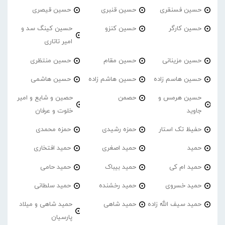
حسین فسنقری
حسین قنبری
حسین قیصری
حسین کارگر
حسین کنزو
حسین کینگ سد و
امیر تاتاری
حسین مزینانی
حسین مقام
حسین منتظری
حسین هاسم زاده
حسین هاشم زاده
حسین هاشمی
حسین هرمس و
حصمن
حصین و شایع و امیر
جاوید
خلوت و عرفان
حفیظ تک استار
حمزه رشیدی
حمزه محمدی
حمید
حمید اصغری
حمید افتخاری
حمید ام کی
حمید بیباک
حمید حامی
حمید خسروی
حمید رخشنده
حمید سلطانی
حمید سیف الله زاده
حمید شاهی
حمید شاهی و میلاد
پارسیان