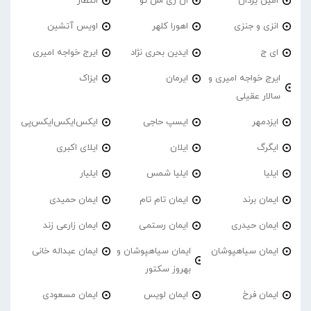
امین یزدان
ان زی اس تو
انتظار
انزی و جنزی
اهورا کلهر
اویس آتشین
ای ج
ایدین بحری نژاد
ایرج خواجه امیری
ایرج خواجه امیری و
ایرمان
ایزاک
سالار عقیلی
ایزدمهر
ایسپ حاجی
ایکس‌ایکس‌ایکس‌پی
ایگرگ
ایلان
ایلای اکبری
ایلیا
ایلیا شمس
ایلیار
ایمان برند
ایمان تام تام
ایمان حمیدی
ایمان حیدری
ایمان رستمی
ایمان زارعی زند
ایمان سیاهپوشان
ایمان سیاهپوشان و
ایمان عبداله خانی
بهروز سکتور
ایمان فرخ
ایمان لویس
ایمان مسعودی