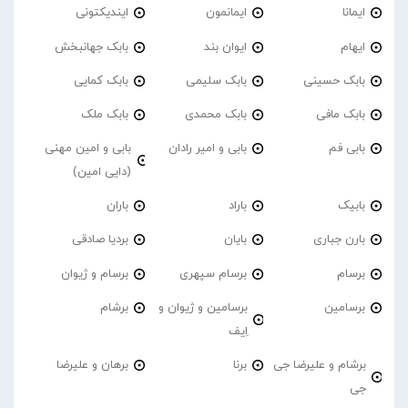
ایمانا
ایمانمون
ایندیکتونی
ایهام
ایوان بند
بابک جهانبخش
بابک حسینی
بابک سلیمی
بابک کمایی
بابک مافی
بابک محمدی
بابک ملک
بابی فم
بابی و امیر رادان
بابی و امین مهنی
(دایی امین)
بابیک
باراد
باران
بارن جباری
بایان
بردیا صادقی
برسام
برسام سپهری
برسام و ژیوان
برسامین
برسامین و ژیوان و
برشام
اِیف
برشام و علیرضا جی
برنا
برهان و علیرضا
جی