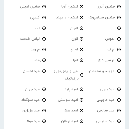
افشین آذری
افشین آریا
افشین امینی
افشین سیاهپوش
افشین و مهزیار
اکسپی
الارا
الجان
الف
الموس
الون
الیاس خدمت
ام تی
ام رپر
اِم رعد
ام سی داج
امزا
اِمشا
امو بند و محتشم
امی و ایمورتال و
امید احسان
نارکوتیک
امید برجی
امید پایدار
امید جهان
امید حاجیلی
امید سوسنی
امید سوگماد
امید صالحی
امید عرش
امید عزیزپور
امید عظیمی
امید لوافان
امید مولا