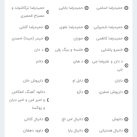
حمیدرضا اسلمی
حمیدرضا بابایی
حمیدرضا ترکاشوند و
مصباح قمصری
حمیدرضا شمیرانی
حمیدرضا علوی
حمیدرضا کابلی
حمیدرضا کاظمی
حوران
حیدر (حیدا) احمدی
خسرو پاشایی
خلسه و بیگ رفی
د دان
د دان و علیرضا جی
د های
دائم
جی
دابان
دابل او
داریوش خان
داریوش صفری
داژو
دانلود آهنگ انعکاس
و امیر اس و امیر دیان
و پوکسا
دانوش
دانیال اس اچ
دانیال کلالی
دانیال هندیانی
دانیال یارا
داوود دهقان