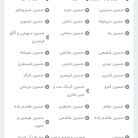
حسین حسینی
حسین خبره
حسین خسروخاور
حسین خیرخواه
حسین دانش
حسین دایمون
حسین راد
حسین رحمانی
حسین سهرابی و اُکُلو
فرامرزی
حسین شفیعی
حسین عاشقی
حسین علیشاه
حسین عیدی
حسین فتحی
حسین فسنقری
حسین قنبری
حسین قیصری
حسین کارگر
حسین کنزو
حسین کینگ سد و
حسین مزینانی
امیر تاتاری
حسین مقام
حسین منتظری
حسین هاسم زاده
حسین هاشم زاده
حسین هاشمی
حسین هرمس و
جاوید
حصمن
حصین و شایع و امیر
حفیظ تک استار