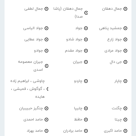
جمال دهقان
جمال دهقان (پاشا
جمال لطفی
صدا)
جمشید پناهی
جواد
جواد الیاسی
جواد زارع
جواد شادو
جواد عطایی
جواد مرادی
جواد مقدم
جوادو
جی دال
جیران
جیران معصومه
اسدی
چاپار
چاردو
چاوشی ، ابراهیم زاده
، گوگوش ، قمیشی ،
هایده
چگنت
چلیپا
چنگیز حبیبیان
چیتا
حافظ
حامد احمدی
حامد اکبری
حامد برادران
حامد بهراد