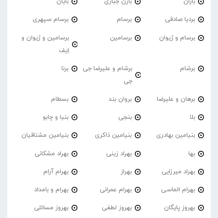
باران
بارن جباری
بایان
بردیا صادقی
برسام
برسام سپهری
برسام و ژیوان
برسامین
برسامین و ژیوان و
اِیف
برشام
برشام و علیرضا جی
برنا
جی
برهان و علیرضا
بروان بند
بسطام
بلا
بنجی
بنیا و چابو
بنیامین بهادری
بنیامین ذاکری
بنیامین مشتاقیان
بها
بهراد زینی
بهراد مشکانی
بهراد میرزایی
بهراز
بهرام آرام
بهرام الماسی
بهرام عمرانی
بهرام و بامداد
بهروز پایگان
بهروز لطفی
بهروز مسائلی