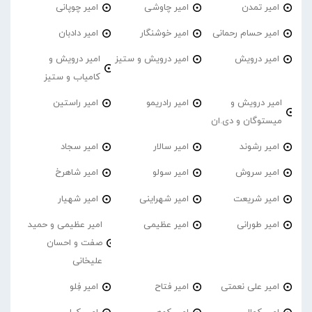
امیر تمدن
امیر چاوشی
امیر چوپانی
امیر حسام رحمانی
امیر خوشنگار
امیر دادبان
امیر درویش
امیر درویش و ستیز
امیر درویش و
کامیاب و ستیز
امیر درویش و
امیر رادریمو
امیر راستین
میستوگان و دی.ان
امیر رشوند
امیر سالار
امیر سجاد
امیر سروش
امیر سولو
امیر شاهرخ
امیر شریعت
امیر شهراینی
امیر شهیار
امیر طورانی
امیر عظیمی
امیر عظیمی و حمید
صفت و احسان
علیخانی
امیر علی نعمتی
امیر فتاح
امیر فِلو