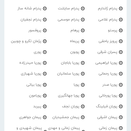
پدرام ژاندارم
پدرام‌ سایلنت
پدرام شانه ساز
پدرام غلامی
پدرام موسمی
پدرام نجفیان
پرستو
پرهام
پروفسور
پرویز یاحقی
پریماه
پژمان تکرو و چوبین
پسران شرقی
پوبون
پوری
پوریا ابراهیمی
پوریا باباجان
پوریا حیدرزاده
پوریا رحمانی
پوریا سلمانیان
پوریا شهبازی
پوریا صدر
پویا
پویا بیاتی
پویا پورخانی
پویا جهانگیری
پویامون
پویان فیلینگ
پویان نجف
پیربد
پیمان اشرفی
پیمان جمشیدیان
پیمان جواهری
پیمان زمانی
پیمان زمانی و مهدی
پیمان شهیدی و