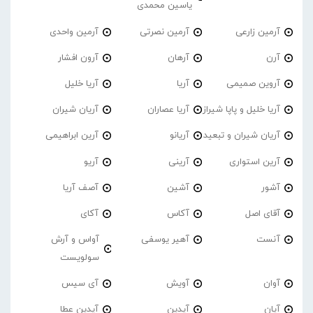
یاسین محمدی
آرمین زارعی
آرمین نصرتی
آرمین واحدی
آرن
آرهان
آرون افشار
آروین صمیمی
آریا
آریا خلیل
آریا خلیل و پاپا شیراز
آریا عصاران
آریان شیران
آریان شیران و تبعید
آریانو
آرین ابراهیمی
آرین استواری
آرینی
آریو
آشور
آشین
آصف آریا
آقای اصل
آکاس
آکای
آنست
آهیر یوسفی
آواس و آرش
سولویست
آوان
آویش
آی سیس
آیان
آیدین
آیدین عطا