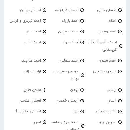
احسان طاری
احسان قربانزاده
احسان نی زن
احلام
احمد بازوند
احمد تبریزی و آرسن
احمد‌ رضایی
احمد سعیدی
احمد سلو
احمد سلو و اشکان
احمد سولو
احمد شامی
کریمخانی
احمد شیری
احمد صفایی
احمدرضا پذیر
ادریس یاسینی
ادریس یاسینی و
اراد اسدزاده
بهنیا
اراسپ
اردلان
اردلان لاوان
ارسام
ارسلان خادمی
ارسلان غلامی
ارشاد موسوی
ارور
اس تی و تیری آر
اسپین ایلیا
استاد ایرج و حامد
اسرار
ضرغامی