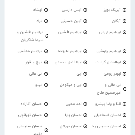
آیریک بویز
آیس دارسی
آیشاه
آیکان
آیین حسینی
اَبراد
ابراهیم ارزانی
ابراهیم افشین
ابراهیم افشین و
سیما شاکریان
ابراهیم چاوشی
ابراهیم علیزاده
ابراهیم هاشمی
ابوالفضل کرامت
ابوالفضل محمدی
ابوچ و اقرار
ابوذر روحی
ابی
ابی عالی
ابی عالی و
ابی و میگوعل
ابینو
امیرحسین فلاح
اثنا و رضا پیشرو
احد محبی
احسان آقازاده
احسان اسماعیلی
احسان پایا
احسان تهرانچی
احسان حسینی راد
احسان دریادل
احسان سلیمانی
مقدم