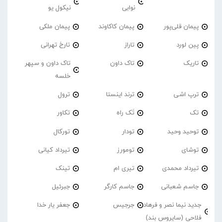
نوابی
نیکول یو
پیمان قلی‌پور
پیمان کاکاوند
پیمان ملکی
پین لورد
تاراز
تارخ تهرانی
تاریک
تاک داون
تاک داون و سپهر
خلسه
ترپ اشی
ترند اینستا
ترول
تک
تَک راه
تکاور
توحید وحید
تودار
تورکال
توشای
تومورز
تیرداد کیانی
تیرداد محمدی
تیری ام
تینک
جاسم شعبانی
جاسم کارگر
جبرئیل
جدید نیما نصر و فرهاد
جرجیس
جعفر یار خدا
فلاحی (سایروس بند)