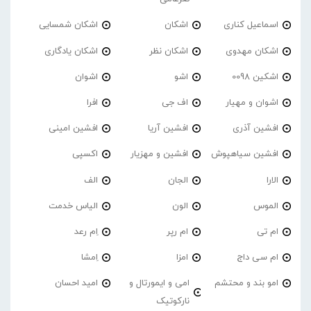
اسماعیل کناری
اشکان
اشکان شمسایی
اشکان مهدوی
اشکان نظر
اشکان یادگاری
اشکین 0098
اشو
اشوان
اشوان و مهیار
اف جی
افرا
افشین آذری
افشین آریا
افشین امینی
افشین سیاهپوش
افشین و مهزیار
اکسپی
الارا
الجان
الف
الموس
الون
الیاس خدمت
ام تی
ام رپر
اِم رعد
ام سی داج
امزا
اِمشا
امو بند و محتشم
امی و ایمورتال و
امید احسان
نارکوتیک