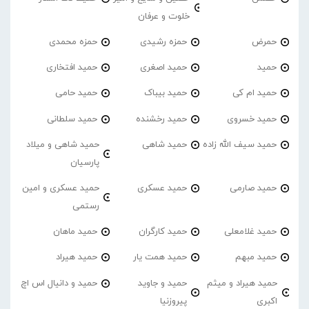
خلوت و عرفان
حمرض
حمزه رشیدی
حمزه محمدی
حمید
حمید اصغری
حمید افتخاری
حمید ام کی
حمید بیباک
حمید حامی
حمید خسروی
حمید رخشنده
حمید سلطانی
حمید سیف الله زاده
حمید شاهی
حمید شاهی و میلاد
پارسیان
حمید صارمی
حمید عسکری
حمید عسکری و امین
رستمی
حمید غلامعلی
حمید کارگران
حمید ماهان
حمید مبهم
حمید همت یار
حمید هیراد
حمید هیراد و میثم
حمید و جاوید
حمید و دانیال اس اچ
اکبری
پیروزنیا