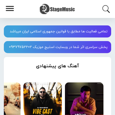
تمامی فعالیت ها مطابق با قوانین جمهوری اسلامی ایران میباشد
پخش سراسری اثر شما در وبسایت استیج موزیک 09379752202
آهنگ های پیشنهادی