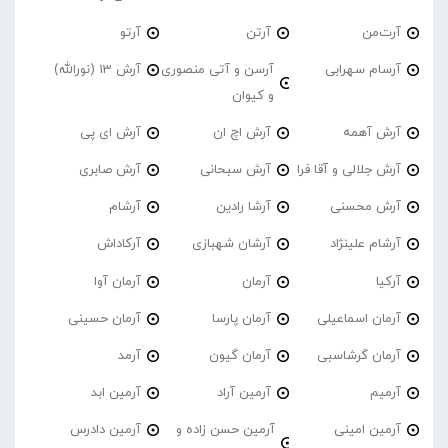
آرت‌من
آرتن
آرتو
آرسام سهرابی
آرسن و آتی منصوری
آرش 13 (نورالله)
و کیوان
آرش آهمه
آرش اچ ان
آرش ای پی
آرش جلالی و آقا فرا
آرش سبحانی
آرش صابری
آرش محسنی
آرشا رادین
آرشام
آرشام علینژاد
آرشان شهبازی
آرکاداش
آرکیا
آرمان
آرمان آوا
آرمان اسماعیلی
آرمان پارسا
آرمان حسینی
آرمان گرشاسبی
آرمان گیون
آرمد
آرمیم
آرمین آراد
آرمین ابد
آرمین امینی
آرمین حسن زاده و
آرمین دادرس