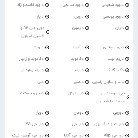
داوود شعبانی
داوود صالحی
داوود قاسملونژاد
داوود یونسی
داوین
دایار
دایان
دایمون
دجی علی A2 و
افشین ضیایی
ددی و چناری
دراکولا
درویش
دریم بیت
دکاموند
دکاموند و زانیار
دکتر گلاک
دلارام
دلارام زواره ای
دلتا و شایان رضایی
دلصیر
دنی
دنی خرسندی و
دنی دوئل
دنیل و جفت 6
محمدرضا شجریان
دورچی
دومان
دویار
دی ام و دارک بوی
دی جی
دی جی 4A
دی جی Alip
دی جی آتابا
دی جی آرمین تیک