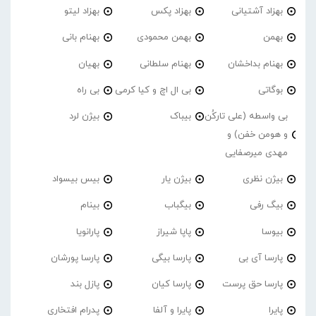
بهزاد آشتیانی
بهزاد پکس
بهزاد لیتو
بهمن
بهمن محمودی
بهنام بانی
بهنام بداخشان
بهنام سلطانی
بهیان
بوگاتی
بی ال اچ و کیا کرمی
بی راه
بی واسطه (علی تارکُن
بیباک
بیژن لرد
و هومن خفن) و
مهدی میرصفایی
بیژن نظری
بیژن یار
بیس بیسواد
بیگ رفی
بیگباب
بینام
بیوسا
پاپا شیراز
پارانویا
پارسا آی بی
پارسا بیگی
پارسا پورشان
پارسا حق پرست
پارسا کیان
پازل بند
پایرا
پایرا و آلفا
پدرام افتخاری