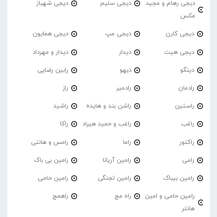
دیجی رهام و مجید
دیجی سلیم
دیجی شهباز
مکس
دیجی کارن
دیجی مپ
دیجی همایون
دیجی هیت
دیدار
دیدار و مهرداد
دینگو
دیهو
رابین رضایی
رادمان
رادمیر
راز
راستین
راشن بند و هایده
راشید
راغب
راغب و حمید هیراد
راکا
راکتور
راما
رامس و هانتی
رامی
رامین آریانا
رامین بی باک
رامین بیباک
رامین تجنگی
رامین حامی
رامین حامی و امین
راه مج
راهمج
هانتر