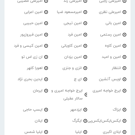
امیرعلی رجبی
امیرعلی زند
امیرعلی مصیبی
امیرعلی نظری
امیرمسعود ضیا
امین اعرابی
امین بانی
امین تیجی
امین حبیبی
امین رستمی
امین فرد
امین فیروزپور
امین کاوه
امین کاویانی
امین کیسی و فرد
امین و امید
امین یزدان
ان زی اس تو
انتظار
انزی و جنزی
اهورا کلهر
اویس آتشین
ای ج
ایدین بحری نژاد
ایرج خواجه امیری
ایرج خواجه امیری و
ایرمان
سالار عقیلی
ایزاک
ایزدمهر
ایسپ حاجی
ایکس‌ایکس‌ایکس‌پی
ایگرگ
ایلان
ایلای اکبری
ایلیا
ایلیا شمس