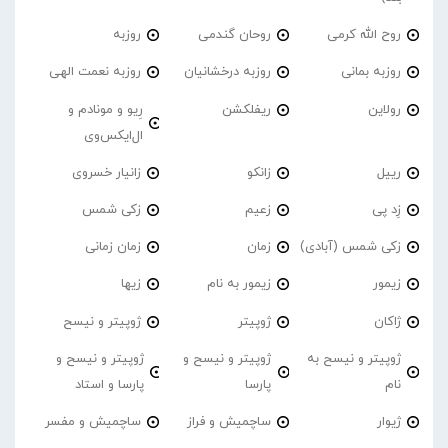
روح الله کرمی
روحان گندمی
روزبه
روزبه بمانی
روزبه درخشانیان
روزبه نعمت الهی
رولاین
ریفلکشن
رِیو و مونادم و
ال‌ایکس‌وی
رییل
زانکو
زانیار خسروی
زِد پی
زعیم
زکی شمس
زکی شمس (آبادی)
زمان
زمان زمانی
زیمور
زیمور به نام
زیها
ژاکان
ژوپیتر
ژوپیتر و نیسح
ژوپیتر و نیسح به
ژوپیتر و نیسح و
ژوپیتر و نیسح و
نام
پارسا
پارسا و استاد
ژیوار
ساچمیش و فراز
ساچمیش و مفسر