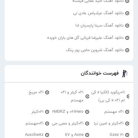
دانلود آهنگ امید عقابی فرشته
دانلود آهنگ عرشیاس عادی نی
دانلود آهنگ سینا پارسیان ادا
دانلود آهنگ علیرضا قربانی گل های باران خورده
دانلود آهنگ شروین حاجی پور پتک
فهرست خوانندگان
۰۱۱ریکورد (الکیا x کی
۰۲۱ کیلر و ۰۲۱
۰۲۱ مریخ
ام ۰۲۱ x کی بی)
مهستم
۰۲۱ مهستم
021Hero و 2MDRZ
021کیلر
۰۲۱کیلر و امین نیا
۰۲۱کیلر و مصی جی
۰۲۱مهستم
21 Gzez
Aone و E7
Auschwitz