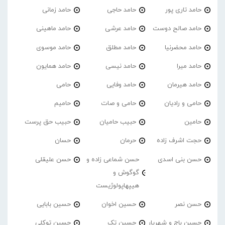
حامد تاری پور
حامد حاجی
حامد زمانی
حامد صالح دوست
حامد عرشی
حامد ماهینی
حامد محضرنیا
حامد مطلق
حامد موسوی
حامد میرا
حامد نیسی
حامد همایون
حامد هیرمان
حامد وفایی
حامی
حامی و رادیان
حامی و صات
حامیم
حامین
حبیب حامیان
حبیب حق پرست
حجت اشرف زاده
حرمان
حسان
حسن بنی اسدی
حسن شماعی زاده و
حسن علیقلی
گوگوش و
هیپهاپولوژیست
حسن نصر
حسین اخوان
حسین بابایی
حسین باج و شهریار
حسین تک
حسین توکلی