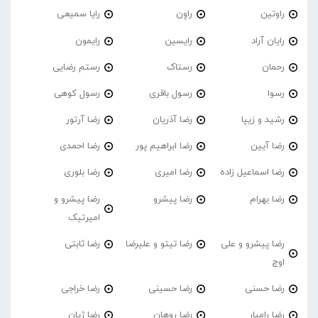
راوتین
راوِن
رایا سمیعی
رایان آراد
رایسین
رایمون
رحمان
رستاک
رستم رضایی
رسوا
رسول باقری
رسول کوهی
رشید و زیپا
رضا آذریان
رضا آرتور
رضا آیین
رضا ابراهیم پور
رضا احمدی
رضا اسماعیل زاده
رضا امیری
رضا بلوری
رضا بهرام
رضا پیشرو
رضا پیشرو و
امیرتیک
رضا پیشرو و علی
رضا تیتو و علیرضا
رضا ثابتی
اوج
رضا حسنی
رضا حسینی
رضا خراجی
رضا رامیار
رضا روهان
رضا ژیان