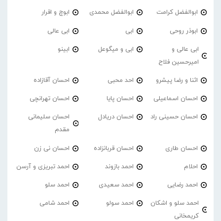
ابوالفضل کرامت
ابوالفضل محمدی
ابوچ و اقرار
ابوذر روحی
ابی
ابی عالی
ابی عالی و
ابی و میگوعل
ابینو
امیرحسین فلاح
اثنا و رضا پیشرو
احد محبی
احسان آقازاده
احسان اسماعیلی
احسان پایا
احسان تهرانچی
احسان حسینی راد
احسان دریادل
احسان سلیمانی
مقدم
احسان طاری
احسان قربانزاده
احسان نی زن
احلام
احمد بازوند
احمد تبریزی و آرسن
احمد‌ رضایی
احمد سعیدی
احمد سلو
احمد سلو و اشکان
احمد سولو
احمد شامی
کریمخانی