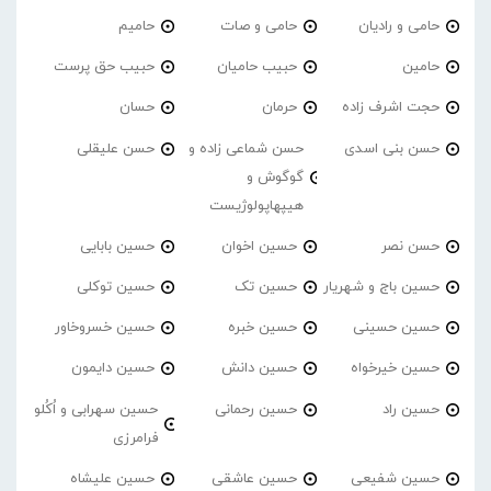
حامی و رادیان
حامی و صات
حامیم
حامین
حبیب حامیان
حبیب حق پرست
حجت اشرف زاده
حرمان
حسان
حسن بنی اسدی
حسن شماعی زاده و
حسن علیقلی
گوگوش و
هیپهاپولوژیست
حسن نصر
حسین اخوان
حسین بابایی
حسین باج و شهریار
حسین تک
حسین توکلی
حسین حسینی
حسین خبره
حسین خسروخاور
حسین خیرخواه
حسین دانش
حسین دایمون
حسین راد
حسین رحمانی
حسین سهرابی و اُکُلو
فرامرزی
حسین شفیعی
حسین عاشقی
حسین علیشاه