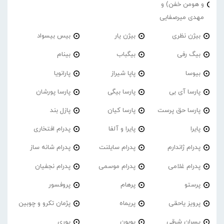
و هومن خفن) و
مهدی میرصفایی
بیژن نظری
بیژن یار
بیس بیسواد
بیگ رفی
بیگباب
بینام
بیوسا
پاپا شیراز
پارانویا
پارسا آی بی
پارسا بیگی
پارسا پورشان
پارسا حق پرست
پارسا کیان
پازل بند
پایرا
پایرا و آلفا
پدرام افتخاری
پدرام ژاندارم
پدرام‌ سایلنت
پدرام شانه ساز
پدرام غلامی
پدرام موسمی
پدرام نجفیان
پرستو
پرهام
پروفسور
پرویز یاحقی
پریماه
پژمان تکرو و چوبین
پسران شرقی
پوبون
پوری