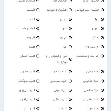
افشین آذری
افشین آریا
افشین امینی
افشین سیاهپوش
افشین و مهزیار
اکسپی
الارا
الجان
الف
الموس
الون
الیاس خدمت
ام تی
ام رپر
اِم رعد
ام سی داج
امزا
اِمشا
امو بند و محتشم
امی و ایمورتال و
امید احسان
نارکوتیک
امید برجی
امید پایدار
امید جهان
امید حاجیلی
امید سوسنی
امید سوگماد
امید صالحی
امید عرش
امید عزیزپور
امید عظیمی
امید عقابی
امید لوافان
امید مولا
امیدیار
امیر آر زد