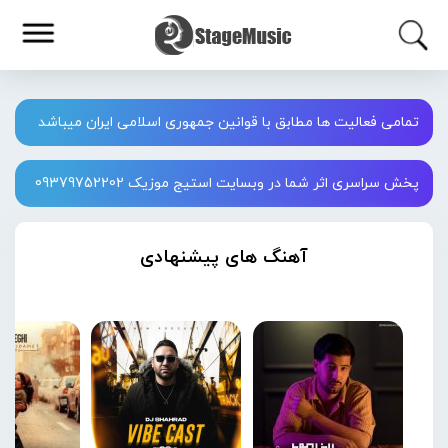
تمامی فعالیت ها مطابق با قوانین جمهوری اسلامی ایران میباشد
پخش سراسری اثر شما در وبسایت استیج موزیک 09379752202
آهنگ های پیشنهادی