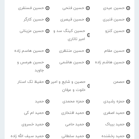
حسین عیدی
حسین فتحی
حسین فسنقری
حسین قنبری
حسین قیصری
حسین کارگر
حسین کنزو
حسین کینگ سد و
حسین مزینانی
امیر تاتاری
حسین مقام
حسین منتظری
حسین هاسم زاده
حسین هاشم زاده
حسین هاشمی
حسین هرمس و
جاوید
حصمن
حصین و شایع و امیر
حفیظ تک استار
خلوت و عرفان
حمزه رشیدی
حمزه محمدی
حمید
حمید اصغری
حمید افتخاری
حمید ام کی
حمید بیباک
حمید حامی
حمید خسروی
حمید رخشنده
حمید سلطانی
حمید سیف الله زاده