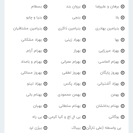
برهان و علیرضا
بروان بند
بسطام
بلا
بنجی
بنیا و چابو
بنیامین بهادری
بنیامین ذاکری
بنیامین مشتاقیان
بها
بهراد زینی
بهراد مشکانی
بهراد میرزایی
بهراز
بهرام آرام
بهرام الماسی
بهرام عمرانی
بهرام و بامداد
بهروز پایگان
بهروز لطفی
بهروز مسائلی
بهزاد آشتیانی
بهزاد پکس
بهزاد لیتو
بهمن
بهمن محمودی
بهنام بانی
بهنام بداخشان
بهنام سلطانی
بهیان
بوگاتی
بی ال اچ و کیا کرمی
بی راه
بی واسطه (علی تارکُن
بیباک
بیژن لرد