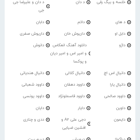
خلسه و بیگ رفی
د دان
د دان و علیرضا جی
جی
د های
دائم
دابان
دابل او
داریوش خان
داریوش صفری
داژو
دانلود آهنگ انعکاس
دانوش
و امیر اس و امیر دیان
و پوکسا
دانیال اس اچ
دانیال کلالی
دانیال هندیانی
دانیال یارا
داوود دهقان
داوود شعبانی
داوود صالحی
داوود قاسملونژاد
داوود یونسی
داوین
دایار
دایان
دایمون
دجی علی A2 و
ددی و چناری
افشین ضیایی
دراکولا
درویش
دریم بیت