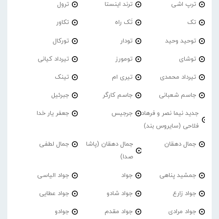
ترپ اشی
ترند اینستا
ترول
تک
تَک راه
تکاور
توحید وحید
تودار
تورکال
توشای
تومورز
تیرداد کیانی
تیرداد محمدی
تیری ام
تینک
جاسم شعبانی
جاسم کارگر
جبرئیل
جدید نیما نصر و فرهاد
جرجیس
جعفر یار خدا
فلاحی (سایروس بند)
جمال دهقان
جمال دهقان (پاشا
جمال لطفی
صدا)
جمشید پناهی
جواد
جواد الیاسی
جواد زارع
جواد شادو
جواد عطایی
جواد مرادی
جواد مقدم
جوادو