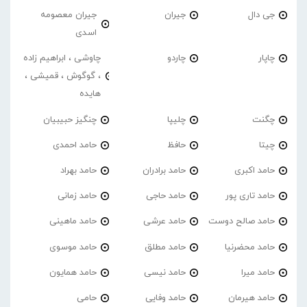
جی دال
جیران
جیران معصومه
اسدی
چاپار
چاردو
چاوشی ، ابراهیم زاده
، گوگوش ، قمیشی ،
هایده
چگنت
چلیپا
چنگیز حبیبیان
چیتا
حافظ
حامد احمدی
حامد اکبری
حامد برادران
حامد بهراد
حامد تاری پور
حامد حاجی
حامد زمانی
حامد صالح دوست
حامد عرشی
حامد ماهینی
حامد محضرنیا
حامد مطلق
حامد موسوی
حامد میرا
حامد نیسی
حامد همایون
حامد هیرمان
حامد وفایی
حامی