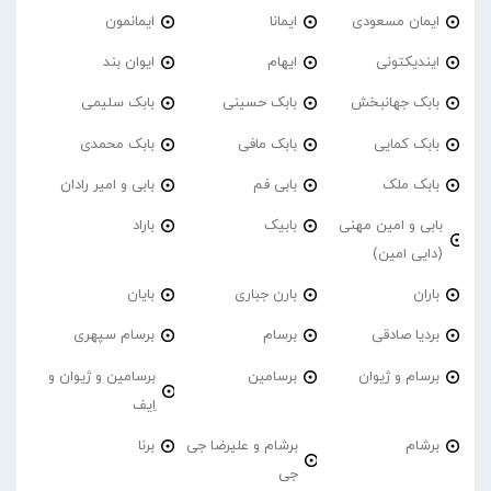
ایمان مسعودی
ایمانا
ایمانمون
ایندیکتونی
ایهام
ایوان بند
بابک جهانبخش
بابک حسینی
بابک سلیمی
بابک کمایی
بابک مافی
بابک محمدی
بابک ملک
بابی فم
بابی و امیر رادان
بابی و امین مهنی
بابیک
باراد
(دایی امین)
باران
بارن جباری
بایان
بردیا صادقی
برسام
برسام سپهری
برسام و ژیوان
برسامین
برسامین و ژیوان و
اِیف
برشام
برشام و علیرضا جی
برنا
جی