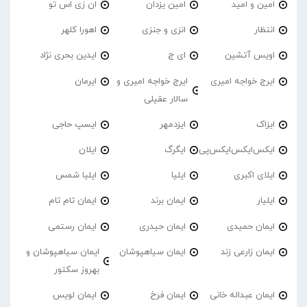
امین و امید
امین یزدان
ان زی اس تو
انتظار
انزی و جنزی
اهورا کلهر
اویس آتشین
ای ج
ایدین بحری نژاد
ایرج خواجه امیری
ایرج خواجه امیری و
ایرمان
سالار عقیلی
ایزاک
ایزدمهر
ایسپ حاجی
ایکس‌ایکس‌ایکس‌پی
ایگرگ
ایلان
ایلای اکبری
ایلیا
ایلیا شمس
ایلیار
ایمان برند
ایمان تام تام
ایمان حمیدی
ایمان حیدری
ایمان رستمی
ایمان زارعی زند
ایمان سیاهپوشان
ایمان سیاهپوشان و
بهروز سکتور
ایمان عبداله خانی
ایمان فرخ
ایمان لویس