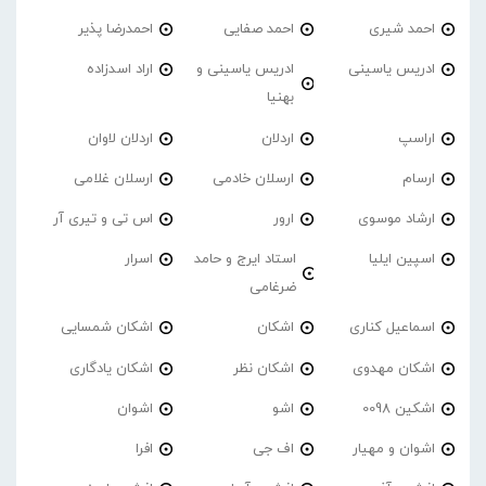
احمد شیری
احمد صفایی
احمدرضا پذیر
ادریس یاسینی
ادریس یاسینی و
اراد اسدزاده
بهنیا
اراسپ
اردلان
اردلان لاوان
ارسام
ارسلان خادمی
ارسلان غلامی
ارشاد موسوی
ارور
اس تی و تیری آر
اسپین ایلیا
استاد ایرج و حامد
اسرار
ضرغامی
اسماعیل کناری
اشکان
اشکان شمسایی
اشکان مهدوی
اشکان نظر
اشکان یادگاری
اشکین 0098
اشو
اشوان
اشوان و مهیار
اف جی
افرا