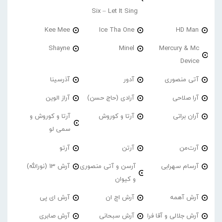
Six – Let It Sing
Kee Mee
Ice Tha One
HD Man
Shayne
Minel
Mercury & Mc
Device
آتی منصوری
آدور
آذرسینا
آرا صلاحی
آرادی (حاج حسن)
آراز الوین
آران براتی
آرتا و کوروش
آرتا و کوروش و
سمی لو
آرت‌من
آرتن
آرتو
آرسام سهرابی
آرسن و آتی منصوری
آرش 13 (نورالله)
و کیوان
آرش آهمه
آرش اچ ان
آرش ای پی
آرش جلالی و آقا فرا
آرش سبحانی
آرش صابری