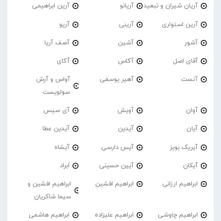
آریان شیران و تبعید
آریانو
آرین ابراهیمی
آرین استواری
آرینی
آریو
آشور
آشین
آصف آریا
آقای اصل
آکاس
آکای
آنست
آهیر یوسفی
آواس و آرش
سولویست
آوان
آویش
آی سیس
آیان
آیدین
آیدین عطا
آیریک بویز
آیس دارسی
آیشاه
آیکان
آیین حسینی
اَبراد
ابراهیم ارزانی
ابراهیم افشین
ابراهیم افشین و
سیما شاکریان
ابراهیم چاوشی
ابراهیم علیزاده
ابراهیم هاشمی