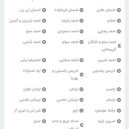
احسان طاری
احسان قربانزاده
احسان نی زن
احلام
احمد بازوند
احمد تبریزی و آرسن
احمد‌ رضایی
احمد سعیدی
احمد سلو
احمد سلو و اشکان
احمد سولو
احمد شامی
کریمخانی
احمد شیری
احمد صفایی
احمدرضا پذیر
ادریس یاسینی
ادریس یاسینی و
اراد اسدزاده
بهنیا
اراسپ
اردلان
اردلان لاوان
ارسام
ارسلان خادمی
ارسلان غلامی
ارشاد موسوی
ارور
اس تی و تیری آر
اسپین ایلیا
استاد ایرج و حامد
اسرار
ضرغامی