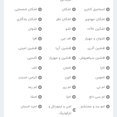
اسماعیل کناری
اشکان
اشکان شمسایی
اشکان مهدوی
اشکان نظر
اشکان یادگاری
اشکین 0098
اشو
اشوان
اشوان و مهیار
اف جی
افرا
افشین آذری
افشین آریا
افشین امینی
افشین سیاهپوش
افشین و مهزیار
اکسپی
الارا
الجان
الف
الموس
الون
الیاس خدمت
ام تی
ام رپر
اِم رعد
ام سی داج
امزا
اِمشا
امو بند و محتشم
امی و ایمورتال و
امید احسان
نارکوتیک