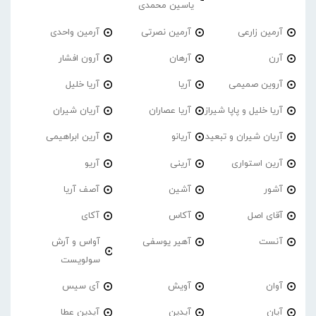
یاسین محمدی
آرمین زارعی
آرمین نصرتی
آرمین واحدی
آرن
آرهان
آرون افشار
آروین صمیمی
آریا
آریا خلیل
آریا خلیل و پاپا شیراز
آریا عصاران
آریان شیران
آریان شیران و تبعید
آریانو
آرین ابراهیمی
آرین استواری
آرینی
آریو
آشور
آشین
آصف آریا
آقای اصل
آکاس
آکای
آنست
آهیر یوسفی
آواس و آرش
سولویست
آوان
آویش
آی سیس
آیان
آیدین
آیدین عطا