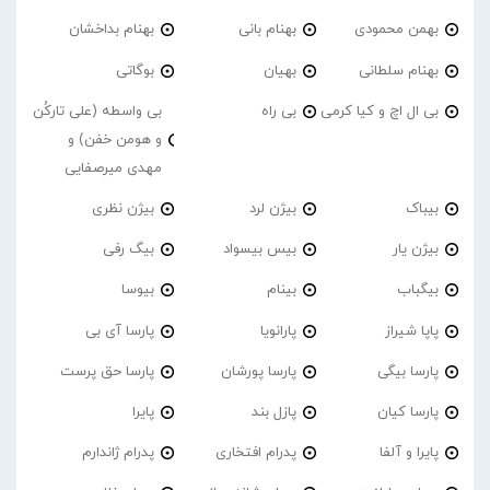
بهمن محمودی
بهنام بانی
بهنام بداخشان
بهنام سلطانی
بهیان
بوگاتی
بی ال اچ و کیا کرمی
بی راه
بی واسطه (علی تارکُن
و هومن خفن) و
مهدی میرصفایی
بیباک
بیژن لرد
بیژن نظری
بیژن یار
بیس بیسواد
بیگ رفی
بیگباب
بینام
بیوسا
پاپا شیراز
پارانویا
پارسا آی بی
پارسا بیگی
پارسا پورشان
پارسا حق پرست
پارسا کیان
پازل بند
پایرا
پایرا و آلفا
پدرام افتخاری
پدرام ژاندارم