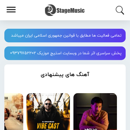
تمامی فعالیت ها مطابق با قوانین جمهوری اسلامی ایران میباشد
پخش سراسری اثر شما در وبسایت استیج موزیک 09379752202
آهنگ های پیشنهادی