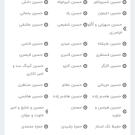
حسین خسروخاور
حسین خیرخواه
حسین دانش
حسین دایمون
حسین راد
حسین رحمانی
حسین سهرابی و اُکُلو
حسین شفیعی
حسین عاشقی
فرامرزی
حسین علیشاه
حسین عیدی
حسین فتحی
حسین فسنقری
حسین قنبری
حسین قیصری
حسین کارگر
حسین کنزو
حسین کینگ سد و
امیر تاتاری
حسین مزینانی
حسین مقام
حسین منتظری
حسین هاسم زاده
حسین هاشم زاده
حسین هاشمی
حسین هرمس و
حصمن
حصین و شایع و امیر
جاوید
خلوت و عرفان
حفیظ تک استار
حمزه رشیدی
حمزه محمدی