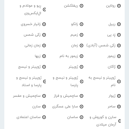
رولاین
ریفلکشن
رِیو و مونادم و
ال‌ایکس‌وی
رییل
زانکو
زانیار خسروی
زِد پی
زعیم
زکی شمس
زکی شمس (آبادی)
زمان
زمان زمانی
زیمور
زیمور به نام
زیها
ژاکان
ژوپیتر
ژوپیتر و نیسح
ژوپیتر و نیسح به
ژوپیتر و نیسح و
ژوپیتر و نیسح و
نام
پارسا
پارسا و استاد
ژیوار
ساچمیش و فراز
ساچمیش و مفسر
ساحر
سارا علی عسگری
سارن
سارن و کوروش و
ساسان
ساسان اعتمادی
آرمان میلادی