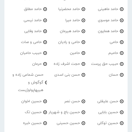
حامد ماهینی
حامد محضرنیا
حامد مطلق
حامد موسوی
حامد میرا
حامد نیسی
حامد همایون
حامد هیرمان
حامد وفایی
حامی
حامی و رادیان
حامی و صات
حامیم
حامین
حبیب حامیان
حبیب حق پرست
حجت اشرف زاده
حرمان
حسان
حسن بنی اسدی
حسن شماعی زاده و
گوگوش و
هیپهاپولوژیست
حسن علیقلی
حسن نصر
حسین اخوان
حسین بابایی
حسین باج و شهریار
حسین تک
حسین توکلی
حسین حسینی
حسین خبره