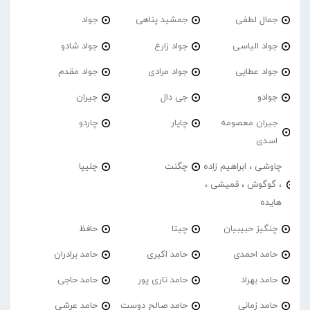
جمال لطفی
جمشید پناهی
جواد
جواد الیاسی
جواد زارع
جواد شادو
جواد عطایی
جواد مرادی
جواد مقدم
جوادو
جی دال
جیران
جیران معصومه
چاپار
چاردو
اسدی
چاوشی ، ابراهیم زاده
چگنت
چلیپا
، گوگوش ، قمیشی ،
هایده
چنگیز حبیبیان
چیتا
حافظ
حامد احمدی
حامد اکبری
حامد برادران
حامد بهراد
حامد تاری پور
حامد حاجی
حامد زمانی
حامد صالح دوست
حامد عرشی