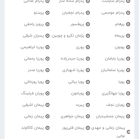
پدرام‌ سایلنت
پدرام شانه ساز
پدرام غلامی
پدرام موسمی
پدرام نجفیان
پرستو
پرهام
پروفسور
پرویز یاحقی
پریماه
پژمان تکرو و چوبین
پسران شرقی
پوبون
پوری
پوریا ابراهیمی
پوریا باباجان
پوریا حیدرزاده
پوریا رحمانی
پوریا سلمانیان
پوریا شهبازی
پوریا صدر
پویا
پویا بیاتی
پویا پورخانی
پویا جهانگیری
پویامون
پویان فیلینگ
پویان نجف
پیربد
پیمان اشرفی
پیمان جمشیدیان
پیمان جواهری
پیمان زمانی
پیمان زمانی و مهدی
پیمان قلی‌پور
پیمان کاکاوند
نوابی