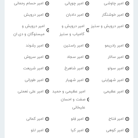
امیر چاوشی
امیر چوپانی
امیر حسام رحمانی
امیر خوشنگار
امیر دادبان
امیر درویش
امیر درویش و ستیز
امیر درویش و
امیر درویش و
کامیاب و ستیز
میستوگان و دی.ان
امیر رادریمو
امیر راستین
امیر رشوند
امیر سالار
امیر سجاد
امیر سروش
امیر سولو
امیر شاهرخ
امیر شریعت
امیر شهراینی
امیر شهیار
امیر طورانی
امیر عظیمی
امیر عظیمی و حمید
امیر علی نعمتی
صفت و احسان
علیخانی
امیر فتاح
امیر فِلو
امیر کمالی
امیر کوهی
امیر کیا
امیر لئو