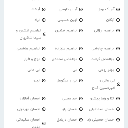
آیریک بویز
آیس دارسی
آیشاه
آیکان
آیین حسینی
اَبراد
ابراهیم ارزانی
ابراهیم افشین
ابراهیم افشین و
سیما شاکریان
ابراهیم چاوشی
ابراهیم علیزاده
ابراهیم هاشمی
ابوالفضل کرامت
ابوالفضل محمدی
ابوچ و اقرار
ابوذر روحی
ابی
ابی عالی
ابی عالی و
ابی و میگوعل
ابینو
امیرحسین فلاح
اثنا و رضا پیشرو
احد محبی
احسان آقازاده
احسان اسماعیلی
احسان پایا
احسان تهرانچی
احسان حسینی راد
احسان دریادل
احسان سلیمانی
مقدم