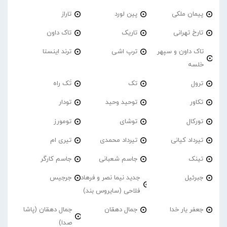
پیمان ملکی
پین لورد
تاراز
تارخ تهرانی
تاریک
تاک داون
تاک داون و سپهر
ترپ اشی
ترند اینستا
خلسه
ترول
تک
تَک راه
تکاور
توحید وحید
تودار
تورکال
توشای
تومورز
تیرداد کیانی
تیرداد محمدی
تیری ام
تینک
جاسم شعبانی
جاسم کارگر
جبرئیل
جدید نیما نصر و فرهاد
جرجیس
فلاحی (سایروس بند)
جعفر یار خدا
جمال دهقان
جمال دهقان (پاشا
صدا)