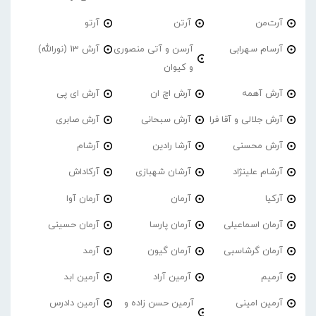
آرت‌من
آرتن
آرتو
آرسام سهرابی
آرسن و آتی منصوری
آرش 13 (نورالله)
و کیوان
آرش آهمه
آرش اچ ان
آرش ای پی
آرش جلالی و آقا فرا
آرش سبحانی
آرش صابری
آرش محسنی
آرشا رادین
آرشام
آرشام علینژاد
آرشان شهبازی
آرکاداش
آرکیا
آرمان
آرمان آوا
آرمان اسماعیلی
آرمان پارسا
آرمان حسینی
آرمان گرشاسبی
آرمان گیون
آرمد
آرمیم
آرمین آراد
آرمین ابد
آرمین امینی
آرمین حسن زاده و
آرمین دادرس