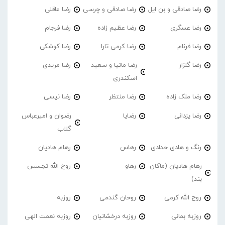
رضا صادقی و بن ایل
رضا صادقی و چرسی
رضا عاقلی
رضا عسگری
رضا عظیم زاده
رضا فرجام
رضا فرنام
رضا کرمی تارا
رضا کوشکی
رضا گلزار
رضا ماتیا و سعید
رضا مریدی
اسکندری
رضا ملک زاده
رضا منتظر
رضا نیسی
رضا یزدانی
رضایا
رضوان و امیرعباس
گلاب
رنگ و هادی حدادی
رهاس
رهام هادیان
رهام هادیان (ماکان
رهاو
روح الله تجسس
بند)
روح الله کرمی
روحان گندمی
روزبه
روزبه بمانی
روزبه درخشانیان
روزبه نعمت الهی