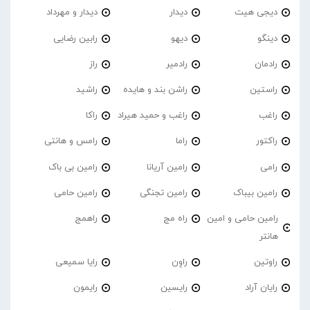
دیجی هیت
دیدار
دیدار و مهرداد
دینگو
دیهو
رابین رضایی
رادمان
رادمیر
راز
راستین
راشن بند و هایده
راشید
راغب
راغب و حمید هیراد
راکا
راکتور
راما
رامس و هانتی
رامی
رامین آریانا
رامین بی باک
رامین بیباک
رامین تجنگی
رامین حامی
رامین حامی و امین
راه مج
راهمج
هانتر
راوتین
راوِن
رایا سمیعی
رایان آراد
رایسین
رایمون