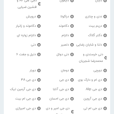
دایان
دایمون
دجی علی A2 و
افشین ضیایی
ددی و چناری
دراکولا
درویش
دریم بیت
دکاموند
دکاموند و زانیار
دکتر گلاک
دلارام
دلارام زواره ای
دلتا و شایان رضایی
دلصیر
دنی
دنی خرسندی و
دنی دوئل
دنیل و جفت 6
محمدرضا شجریان
دورچی
دومان
دویار
دی ام و دارک بوی
دی جی
دی جی 4A
دی جی Alip
دی جی آتابا
دی جی آرمین تیک
دی جی آروین
دی جی احسان
دی جی ام بیت
دی جی ام تی
دی جی امیر و دی
دی جی امیرازی