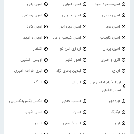
امیرمسعود ضیا
امین اعرابی
امین بانی
امین تیجی
امین حبیبی
امین رستمی
امین فرد
امین فیروزپور
امین کاوه
امین کاویانی
امین کیسی و فرد
امین و امید
امین یزدان
ان زی اس تو
انتظار
انزی و جنزی
اهورا کلهر
اویس آتشین
ای ج
ایدین بحری نژاد
ایرج خواجه امیری
ایرج خواجه امیری و
ایرمان
ایزاک
سالار عقیلی
ایزدمهر
ایسپ حاجی
ایکس‌ایکس‌ایکس‌پی
ایگرگ
ایلان
ایلای اکبری
ایلیا
ایلیا شمس
ایلیار