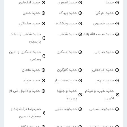
حمید
حمید اصغری
حمید افتخاری
حمید ام کی
حمید بیباک
حمید حامی
حمید خسروی
حمید رخشنده
حمید سلطانی
حمید سیف الله زاده
حمید شاهی
حمید شاهی و میلاد
پارسیان
حمید صارمی
حمید عسکری
حمید عسکری و امین
رستمی
حمید غلامعلی
حمید کارگران
حمید ماهان
حمید مبهم
حمید همت یار
حمید هیراد
حمید هیراد و میثم
حمید و جاوید
حمید و دانیال اس اچ
اکبری
پیروزنیا
حمیدرضا اسلمی
حمیدرضا بابایی
حمیدرضا ترکاشوند و
مصباح قمصری
حمیدرضا شمیرانی
حمیدرضا علوی
حمیدرضا کابلی