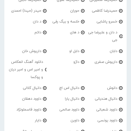
حمیدرضا کاظمی
حوران
حیدر (حیدا) احمدی
خسرو پاشایی
خلسه و بیگ رفی
د دان
د دان و علیرضا جی
د های
دائم
جی
دابان
دابل او
داریوش خان
داریوش صفری
داژو
دانلود آهنگ انعکاس
و امیر اس و امیر دیان
و پوکسا
دانوش
دانیال اس اچ
دانیال کلالی
دانیال هندیانی
دانیال یارا
داوود دهقان
داوود شعبانی
داوود صالحی
داوود قاسملونژاد
داوود یونسی
داوین
دایار