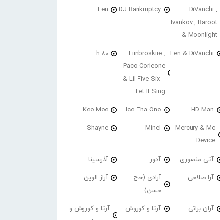
Fen
DJ Bankruptcy
DiVanchi ,
Ivankov , Baroot
& Moonlight
h.80
Fiinbroskiie ,
Fen & DiVanchi
Paco Corleone
& Lil Five Six –
Let It Sing
Kee Mee
Ice Tha One
HD Man
Shayne
Minel
Mercury & Mc
Device
آتی منصوری
آدور
آذرسینا
آرا صلاحی
آرادی (حاج
آراز الوین
حسن)
آران براتی
آرتا و کوروش
آرتا و کوروش و