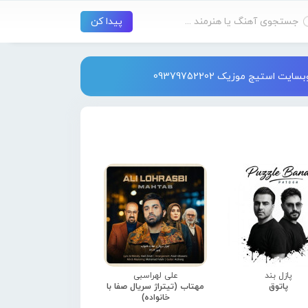
استیج موزیک 09379752202
پازل بند
علی لهراسبی
پاتوق
مهتاب (تیتراژ سریال صفا با
خانواده)