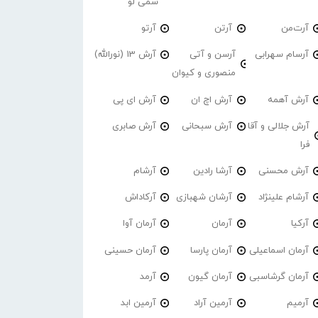
سمی لو
آرت‌من
آرتن
آرتو
آرسام سهرابی
آرسن و آتی
آرش 13 (نورالله)
منصوری و کیوان
آرش آهمه
آرش اچ ان
آرش ای پی
آرش جلالی و آقا
آرش سبحانی
آرش صابری
فرا
آرش محسنی
آرشا رادین
آرشام
آرشام علینژاد
آرشان شهبازی
آرکاداش
آرکیا
آرمان
آرمان آوا
آرمان اسماعیلی
آرمان پارسا
آرمان حسینی
آرمان گرشاسبی
آرمان گیون
آرمد
آرمیم
آرمین آراد
آرمین ابد