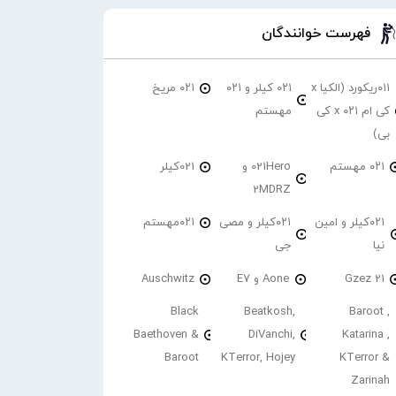
فهرست خوانندگان
۰۱۱ریکورد (الکیا x
۰۲۱ کیلر و ۰۲۱
۰۲۱ مریخ
کی ام ۰۲۱ x کی
مهستم
بی)
۰۲۱ مهستم
021Hero و
021کیلر
2MDRZ
۰۲۱کیلر و امین
۰۲۱کیلر و مصی
۰۲۱مهستم
نیا
جی
21 Gzez
Aone و E7
Auschwitz
Black
Beatkosh,
Baroot ,
Baethoven &
DiVanchi,
Katarina ,
Baroot
KTerror, Hojey
KTerror &
Zarinah