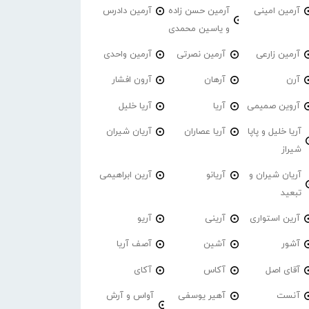
آرمین امینی
آرمین حسن زاده
آرمین دادرس
و یاسین محمدی
آرمین زارعی
آرمین نصرتی
آرمین واحدی
آرن
آرهان
آرون افشار
آروین صمیمی
آریا
آریا خلیل
آریا خلیل و پاپا
آریا عصاران
آریان شیران
شیراز
آریان شیران و
آریانو
آرین ابراهیمی
تبعید
آرین استواری
آرینی
آریو
آشور
آشین
آصف آریا
آقای اصل
آکاس
آکای
آنست
آهیر یوسفی
آواس و آرش