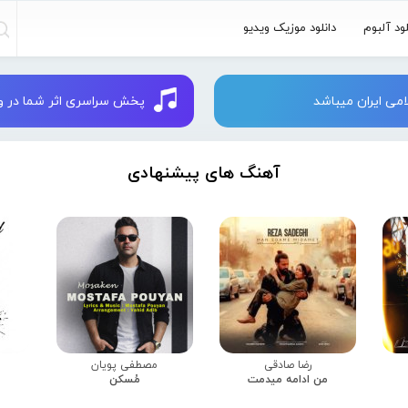
لود آلبوم
دانلود موزیک ویدیو
می ایران میباشد
پخش سراسری اثر شما در وبسایت 
آهنگ های پیشنهادی
رضا صادقی
مصطفی پویان
من ادامه میدمت
مُسکن