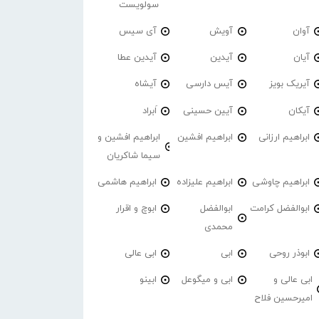
سولویست
آوان
آویش
آی سیس
آیان
آیدین
آیدین عطا
آیریک بویز
آیس دارسی
آیشاه
آیکان
آیین حسینی
اَبراد
ابراهیم ارزانی
ابراهیم افشین
ابراهیم افشین و
سیما شاکریان
ابراهیم چاوشی
ابراهیم علیزاده
ابراهیم هاشمی
ابوالفضل کرامت
ابوالفضل
ابوچ و اقرار
محمدی
ابوذر روحی
ابی
ابی عالی
ابی عالی و
ابی و میگوعل
ابینو
امیرحسین فلاح