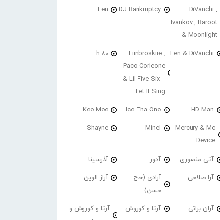
Fen
DJ Bankruptcy
DiVanchi ,
Ivankov , Baroot
& Moonlight
h.80
Fiinbroskiie ,
Fen & DiVanchi
Paco Corleone
& Lil Five Six –
Let It Sing
Kee Mee
Ice Tha One
HD Man
Shayne
Minel
Mercury & Mc
Device
آتی منصوری
آدور
آذرسینا
آرا صلاحی
آرادی (حاج
آراز الوین
حسن)
آران براتی
آرتا و کوروش
آرتا و کوروش و