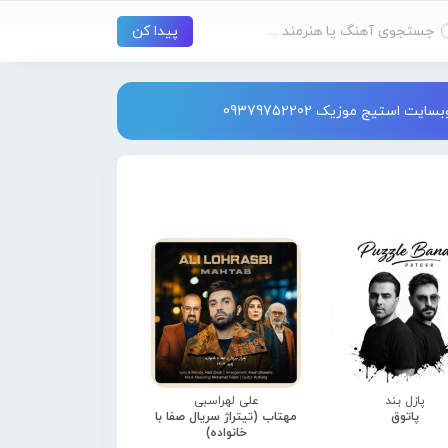
استیج موزیک 09379752202
پازل بند
علی لهراسبی
پاتوق
مهتاب (تیتراژ سریال صفا با
خانواده)