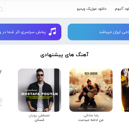
لود آلبوم
دانلود موزیک ویدیو
می ایران میباشد
پخش سراسری اثر شما در وبسایت 
آهنگ های پیشنهادی
رضا صادقی
مصطفی پویان
من ادامه میدمت
مُسکن