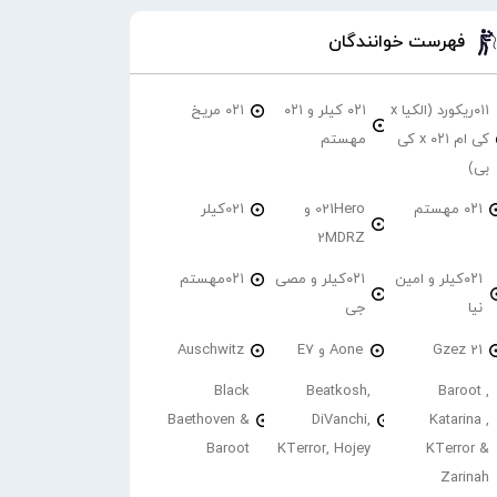
فهرست خوانندگان
۰۱۱ریکورد (الکیا x
۰۲۱ کیلر و ۰۲۱
۰۲۱ مریخ
کی ام ۰۲۱ x کی
مهستم
بی)
۰۲۱ مهستم
021Hero و
021کیلر
2MDRZ
۰۲۱کیلر و امین
۰۲۱کیلر و مصی
۰۲۱مهستم
نیا
جی
21 Gzez
Aone و E7
Auschwitz
Black
Beatkosh,
Baroot ,
Baethoven &
DiVanchi,
Katarina ,
Baroot
KTerror, Hojey
KTerror &
Zarinah