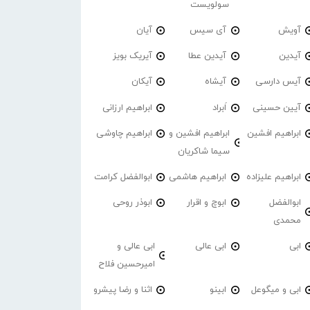
سولویست
آویش
آی سیس
آیان
آیدین
آیدین عطا
آیریک بویز
آیس دارسی
آیشاه
آیکان
آیین حسینی
اَبراد
ابراهیم ارزانی
ابراهیم افشین
ابراهیم افشین و
ابراهیم چاوشی
سیما شاکریان
ابراهیم علیزاده
ابراهیم هاشمی
ابوالفضل کرامت
ابوالفضل
ابوچ و اقرار
ابوذر روحی
محمدی
ابی
ابی عالی
ابی عالی و
امیرحسین فلاح
ابی و میگوعل
ابینو
اثنا و رضا پیشرو