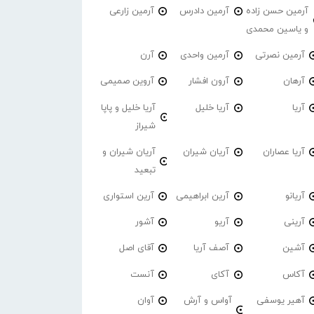
آرمین حسن زاده
آرمین دادرس
آرمین زارعی
و یاسین محمدی
آرمین نصرتی
آرمین واحدی
آرن
آرهان
آرون افشار
آروین صمیمی
آریا
آریا خلیل
آریا خلیل و پاپا
شیراز
آریا عصاران
آریان شیران
آریان شیران و
تبعید
آریانو
آرین ابراهیمی
آرین استواری
آرینی
آریو
آشور
آشین
آصف آریا
آقای اصل
آکاس
آکای
آنست
آهیر یوسفی
آواس و آرش
آوان