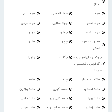
صدا)
جواد
جواد الیاسی
جواد زارع
جواد شادو
جواد عطایی
جواد مرادی
جواد مقدم
جوادو
جیران
جیران معصومه
چاپار
چاردو
اسدی
چاوشی ، ابراهیم زاده
چگنت
چلیپا
، گوگوش ، قمیشی ،
هایده
چنگیز حبیبیان
چیتا
حافظ
حامد احمدی
حامد اکبری
حامد برادران
حامد بهراد
حامد تاری پور
حامد حاجی
حامد زمانی
حامد صالح دوست
حامد عرشی