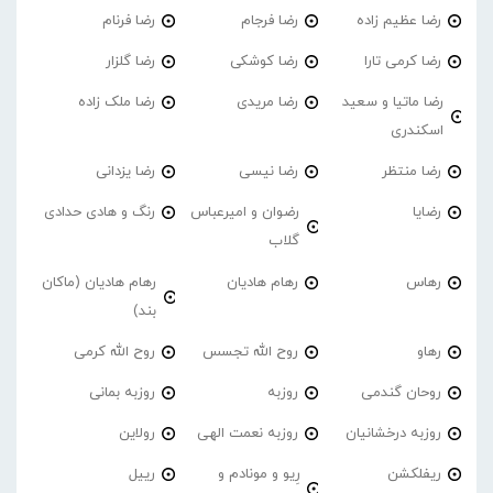
رضا عظیم زاده
رضا فرجام
رضا فرنام
رضا کرمی تارا
رضا کوشکی
رضا گلزار
رضا ماتیا و سعید
رضا مریدی
رضا ملک زاده
اسکندری
رضا منتظر
رضا نیسی
رضا یزدانی
رضایا
رضوان و امیرعباس
رنگ و هادی حدادی
گلاب
رهاس
رهام هادیان
رهام هادیان (ماکان
بند)
رهاو
روح الله تجسس
روح الله کرمی
روحان گندمی
روزبه
روزبه بمانی
روزبه درخشانیان
روزبه نعمت الهی
رولاین
ریفلکشن
رِیو و مونادم و
رییل