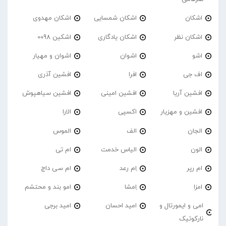
اشکان
اشکان شمسایی
اشکان مهدوی
اشکان نظر
اشکان یادگاری
اشکین 0098
اشو
اشوان
اشوان و مهیار
اف جی
افرا
افشین آذری
افشین آریا
افشین امینی
افشین سیاهپوش
افشین و مهزیار
اکسپی
الارا
الجان
الف
الموس
الون
الیاس خدمت
ام تی
ام رپر
اِم رعد
ام سی داج
امزا
اِمشا
امو بند و محتشم
امی و ایمورتال و
امید احسان
امید برجی
نارکوتیک