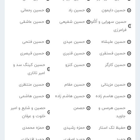
حسین دایمون
حسین راد
حسین رحمانی
حسین سهرابی و اُکُلو
حسین شفیعی
حسین عاشقی
فرامرزی
حسین علیشاه
حسین عیدی
حسین فتحی
حسین فسنقری
حسین قنبری
حسین قیصری
حسین کارگر
حسین کنزو
حسین کینگ سد و
امیر تاتاری
حسین مزینانی
حسین مقام
حسین منتظری
حسین هاسم زاده
حسین هاشم زاده
حسین هاشمی
حسین هرمس و
حصمن
حصین و شایع و امیر
جاوید
خلوت و عرفان
حفیظ تک استار
حمزه رشیدی
حمزه محمدی
حمید
حمید اصغری
حمید افتخاری