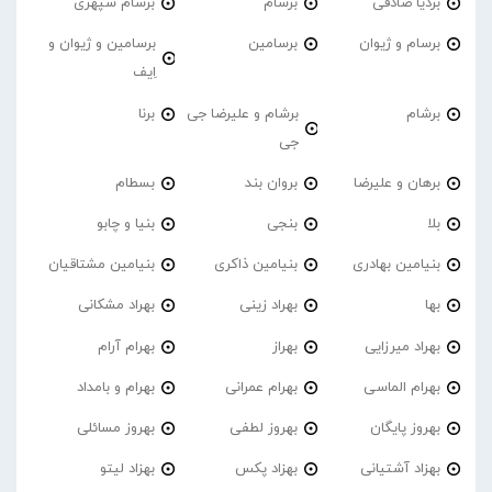
بردیا صادقی
برسام
برسام سپهری
برسام و ژیوان
برسامین
برسامین و ژیوان و
اِیف
برشام
برشام و علیرضا جی
برنا
جی
برهان و علیرضا
بروان بند
بسطام
بلا
بنجی
بنیا و چابو
بنیامین بهادری
بنیامین ذاکری
بنیامین مشتاقیان
بها
بهراد زینی
بهراد مشکانی
بهراد میرزایی
بهراز
بهرام آرام
بهرام الماسی
بهرام عمرانی
بهرام و بامداد
بهروز پایگان
بهروز لطفی
بهروز مسائلی
بهزاد آشتیانی
بهزاد پکس
بهزاد لیتو