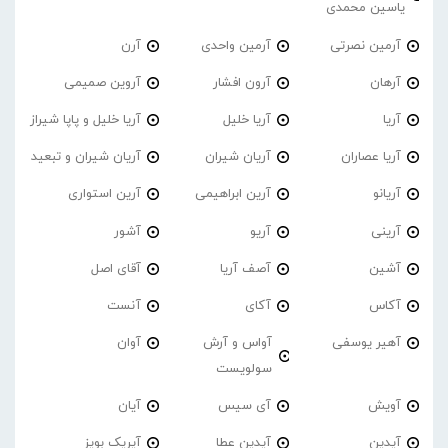
یاسین محمدی
آرمین نصرتی
آرمین واحدی
آرن
آرهان
آرون افشار
آروین صمیمی
آریا
آریا خلیل
آریا خلیل و پاپا شیراز
آریا عصاران
آریان شیران
آریان شیران و تبعید
آریانو
آرین ابراهیمی
آرین استواری
آرینی
آریو
آشور
آشین
آصف آریا
آقای اصل
آکاس
آکای
آنست
آهیر یوسفی
آواس و آرش
آوان
سولویست
آویش
آی سیس
آیان
آیدین
آیدین عطا
آیریک بویز