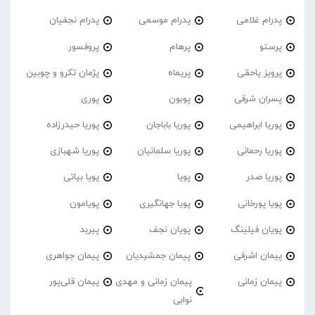
پدرام غلامی
پدرام موسمی
پدرام نجفیان
پرستو
پرهام
پروفسور
پرویز یاحقی
پریماه
پژمان تکرو و چوبین
پسران شرقی
پوبون
پوری
پوریا ابراهیمی
پوریا باباجان
پوریا حیدرزاده
پوریا رحمانی
پوریا سلمانیان
پوریا شهبازی
پوریا صدر
پویا
پویا بیاتی
پویا پورخانی
پویا جهانگیری
پویامون
پویان فیلینگ
پویان نجف
پیربد
پیمان اشرفی
پیمان جمشیدیان
پیمان جواهری
پیمان زمانی
پیمان زمانی و مهدی
پیمان قلی‌پور
نوابی