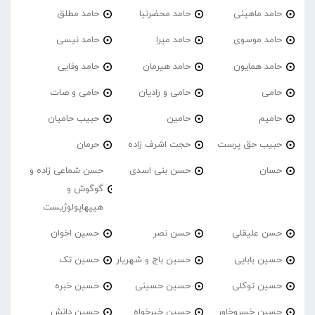
حامد ماهینی
حامد محضرنیا
حامد مطلق
حامد موسوی
حامد میرا
حامد نیسی
حامد همایون
حامد هیرمان
حامد وفایی
حامی
حامی و رادیان
حامی و صات
حامیم
حامین
حبیب حامیان
حبیب حق پرست
حجت اشرف زاده
حرمان
حسان
حسن بنی اسدی
حسن شماعی زاده و
گوگوش و
هیپهاپولوژیست
حسن علیقلی
حسن نصر
حسین اخوان
حسین بابایی
حسین باج و شهریار
حسین تک
حسین توکلی
حسین حسینی
حسین خبره
حسین خسروخاور
حسین خیرخواه
حسین دانش