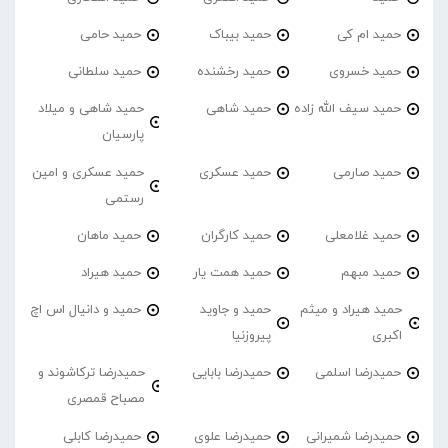
حمید ام کی
حمید بیباک
حمید حامی
حمید خسروی
حمید رخشنده
حمید سلطانی
حمید سیف الله زاده
حمید شاهی
حمید شاهی و میلاد
پارسیان
حمید صارمی
حمید عسکری
حمید عسکری و امین
رستمی
حمید غلامعلی
حمید کارگران
حمید ماهان
حمید مبهم
حمید همت یار
حمید هیراد
حمید هیراد و میثم
حمید و جاوید
حمید و دانیال اس اچ
اکبری
پیروزنیا
حمیدرضا اسلمی
حمیدرضا بابایی
حمیدرضا ترکاشوند و
مصباح قمصری
حمیدرضا شمیرانی
حمیدرضا علوی
حمیدرضا کابلی