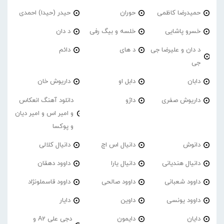
حمیدرضا کاظمی
حوران
حیدر (حیدا) احمدی
خسرو پاشایی
خلسه و بیگ رفی
د دان
د دان و علیرضا جی
د های
دائم
جی
دابان
دابل او
داریوش خان
داریوش صفری
داژو
دانلود آهنگ انعکاس
و امیر اس و امیر دیان
و پوکسا
دانوش
دانیال اس اچ
دانیال کلالی
دانیال هندیانی
دانیال یارا
داوود دهقان
داوود شعبانی
داوود صالحی
داوود قاسملونژاد
داوود یونسی
داوین
دایار
دایان
دایمون
دجی علی A2 و