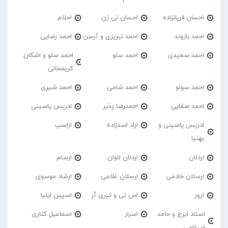
احسان قربانزاده
احسان نی زن
احلام
احمد بازوند
احمد تبریزی و آرسن
احمد‌ رضایی
احمد سعیدی
احمد سلو
احمد سلو و اشکان
کریمخانی
احمد سولو
احمد شامی
احمد شیری
احمد صفایی
احمدرضا پذیر
ادریس یاسینی
ادریس یاسینی و
اراد اسدزاده
اراسپ
بهنیا
اردلان
اردلان لاوان
ارسام
ارسلان خادمی
ارسلان غلامی
ارشاد موسوی
ارور
اس تی و تیری آر
اسپین ایلیا
استاد ایرج و حامد
اسرار
اسماعیل کناری
ضرغامی