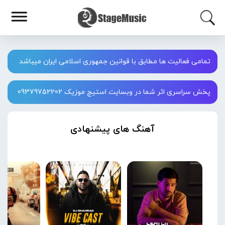
تمامی فعالیت ها مطابق با قوانین جمهوری اسلامی ایران میباشد
پخش سراسری اثر شما در وبسایت استیج موزیک 09379752202
آهنگ های پیشنهادی