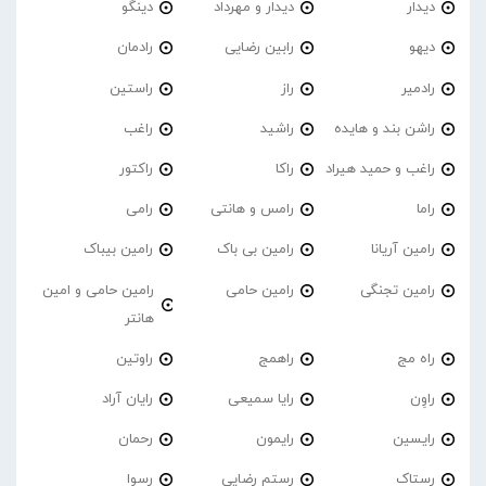
دیدار
دیدار و مهرداد
دینگو
دیهو
رابین رضایی
رادمان
رادمیر
راز
راستین
راشن بند و هایده
راشید
راغب
راغب و حمید هیراد
راکا
راکتور
راما
رامس و هانتی
رامی
رامین آریانا
رامین بی باک
رامین بیباک
رامین تجنگی
رامین حامی
رامین حامی و امین
هانتر
راه مج
راهمج
راوتین
راوِن
رایا سمیعی
رایان آراد
رایسین
رایمون
رحمان
رستاک
رستم رضایی
رسوا