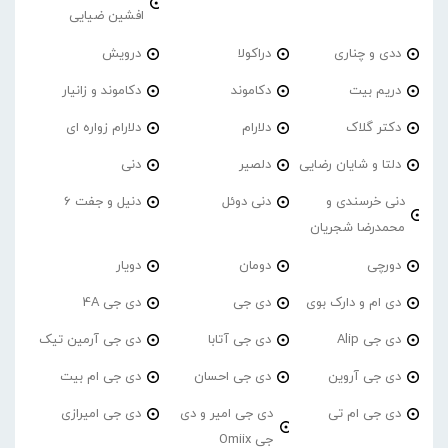
افشین ضیایی
ددی و چناری
دراکولا
درویش
دریم بیت
دکاموند
دکاموند و زانیار
دکتر گلاک
دلارام
دلارام زواره ای
دلتا و شایان رضایی
دلصیر
دنی
دنی خرسندی و
دنی دوئل
دنیل و جفت 6
محمدرضا شجریان
دورچی
دومان
دویار
دی ام و دارک بوی
دی جی
دی جی 4A
دی جی Alip
دی جی آتابا
دی جی آرمین تیک
دی جی آروین
دی جی احسان
دی جی ام بیت
دی جی ام تی
دی جی امیر و دی
دی جی امیرازی
جی Omiix