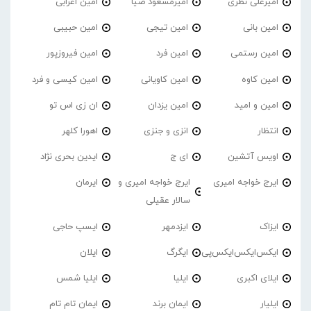
امیرعلی نظری
امیرمسعود ضیا
امین اعرابی
امین بانی
امین تیجی
امین حبیبی
امین رستمی
امین فرد
امین فیروزپور
امین کاوه
امین کاویانی
امین کیسی و فرد
امین و امید
امین یزدان
ان زی اس تو
انتظار
انزی و جنزی
اهورا کلهر
اویس آتشین
ای ج
ایدین بحری نژاد
ایرج خواجه امیری
ایرج خواجه امیری و
ایرمان
سالار عقیلی
ایزاک
ایزدمهر
ایسپ حاجی
ایکس‌ایکس‌ایکس‌پی
ایگرگ
ایلان
ایلای اکبری
ایلیا
ایلیا شمس
ایلیار
ایمان برند
ایمان تام تام