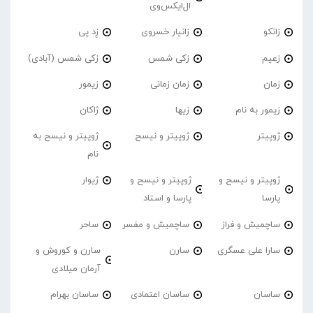
ال‌ایکس‌وی
زانکو
زانیار خسروی
زِد پی
زعیم
زکی شمس
زکی شمس (آبادی)
زمان
زمان زمانی
زیمور
زیمور به نام
زیها
ژاکان
ژوپیتر
ژوپیتر و نیسح
ژوپیتر و نیسح به
نام
ژوپیتر و نیسح و
ژوپیتر و نیسح و
ژیوار
پارسا
پارسا و استاد
ساچمیش و فراز
ساچمیش و مفسر
ساحر
سارا علی عسگری
سارن
سارن و کوروش و
آرمان میلادی
ساسان
ساسان اعتمادی
ساسان بهرام