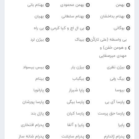
بهمن
بهمن محمودی
بهنام بانی
بهنام بداخشان
بهنام سلطانی
بهیان
بوگاتی
بی ال اچ و کیا کرمی
بی راه
بی واسطه (علی تارکُن
بیباک
بیژن لرد
و هومن خفن) و
مهدی میرصفایی
بیژن نظری
بیژن یار
بیس بیسواد
بیگ رفی
بیگباب
بینام
بیوسا
پاپا شیراز
پارانویا
پارسا آی بی
پارسا بیگی
پارسا پورشان
پارسا حق پرست
پارسا کیان
پازل بند
پایرا
پایرا و آلفا
پدرام افتخاری
پدرام ژاندارم
پدرام‌ سایلنت
پدرام شانه ساز