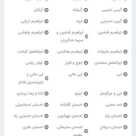
آیس دارسی
آیشاه
آیکان
آیین حسینی
اَبراد
ابراهیم ارزانی
ابراهیم افشین
ابراهیم افشین و
ابراهیم چاوشی
سیما شاکریان
ابراهیم علیزاده
ابراهیم هاشمی
ابوالفضل کرامت
ابوالفضل محمدی
ابوچ و اقرار
ابوذر روحی
ابی
ابی عالی
ابی عالی و
امیرحسین فلاح
ابی و میگوعل
ابینو
اثنا و رضا پیشرو
احد محبی
احسان آقازاده
احسان اسماعیلی
احسان پایا
احسان تهرانچی
احسان حسینی راد
احسان دریادل
احسان سلیمانی
احسان طاری
مقدم