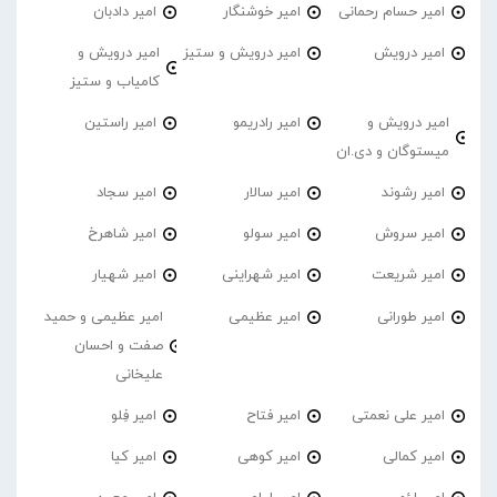
امیر حسام رحمانی
امیر خوشنگار
امیر دادبان
امیر درویش
امیر درویش و ستیز
امیر درویش و
کامیاب و ستیز
امیر درویش و
امیر رادریمو
امیر راستین
میستوگان و دی.ان
امیر رشوند
امیر سالار
امیر سجاد
امیر سروش
امیر سولو
امیر شاهرخ
امیر شریعت
امیر شهراینی
امیر شهیار
امیر طورانی
امیر عظیمی
امیر عظیمی و حمید
صفت و احسان
علیخانی
امیر علی نعمتی
امیر فتاح
امیر فِلو
امیر کمالی
امیر کوهی
امیر کیا