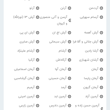
آرت‌من
آرتن
آرتو
آرسام سهرابی
آرسن و آتی منصوری
آرش 13 (نورالله)
و کیوان
آرش آهمه
آرش اچ ان
آرش ای پی
آرش جلالی و آقا فرا
آرش سبحانی
آرش صابری
آرشا رادین
آرشام
آرشام علینژاد
آرشان شهبازی
آرکاداش
آرکیا
آرمان
آرمان آوا
آرمان اسماعیلی
آرمان پارسا
آرمان حسینی
آرمان گرشاسبی
آرمان گیون
آرمد
آرمیم
آرمین آراد
آرمین ابد
آرمین امینی
آرمین حسن زاده و
آرمین دادرس
آرمین زارعی