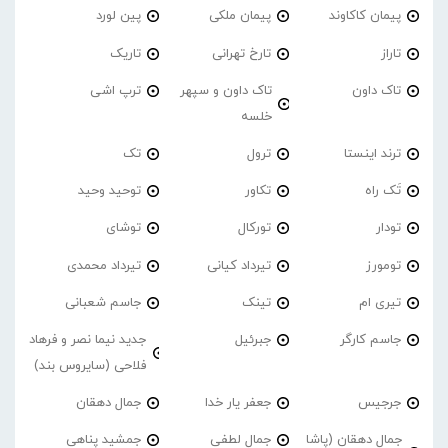
پیمان کاکاوند
پیمان ملکی
پین لورد
تاراز
تارخ تهرانی
تاریک
تاک داون
تاک داون و سپهر
ترپ اشی
خلسه
ترند اینستا
ترول
تک
تَک راه
تکاور
توحید وحید
تودار
تورکال
توشای
تومورز
تیرداد کیانی
تیرداد محمدی
تیری ام
تینک
جاسم شعبانی
جاسم کارگر
جبرئیل
جدید نیما نصر و فرهاد
فلاحی (سایروس بند)
جرجیس
جعفر یار خدا
جمال دهقان
جمال دهقان (پاشا
جمال لطفی
جمشید پناهی