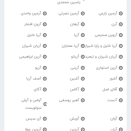
یاسین محمدی
آرمین زارعی
آرمین نصرتی
آرمین واحدی
آرن
آرهان
آرون افشار
آروین صمیمی
آریا
آریا خلیل
آریا خلیل و پاپا شیراز
آریا عصاران
آریان شیران
آریان شیران و تبعید
آریانو
آرین ابراهیمی
آرین استواری
آرینی
آریو
آشور
آشین
آصف آریا
آقای اصل
آکاس
آکای
آنست
آهیر یوسفی
آواس و آرش
سولویست
آوان
آویش
آی سیس
آیان
آیدین
آیدین عطا