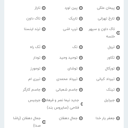
پیمان ملکی
پین لورد
تاراز
تارخ تهرانی
تاریک
تاک داون
تاک داون و سپهر
ترپ اشی
ترند اینستا
خلسه
ترول
تک
تَک راه
تکاور
توحید وحید
تودار
تورکال
توشای
تومورز
تیرداد کیانی
تیرداد محمدی
تیری ام
تینک
جاسم شعبانی
جاسم کارگر
جبرئیل
جدید نیما نصر و فرهاد
جرجیس
فلاحی (سایروس بند)
جعفر یار خدا
جمال دهقان
جمال دهقان (پاشا
صدا)