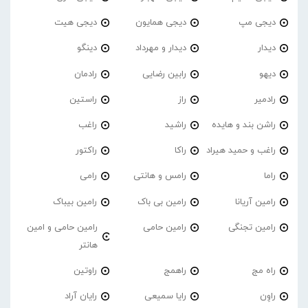
دیجی مپ
دیجی همایون
دیجی هیت
دیدار
دیدار و مهرداد
دینگو
دیهو
رابین رضایی
رادمان
رادمیر
راز
راستین
راشن بند و هایده
راشید
راغب
راغب و حمید هیراد
راکا
راکتور
راما
رامس و هانتی
رامی
رامین آریانا
رامین بی باک
رامین بیباک
رامین تجنگی
رامین حامی
رامین حامی و امین
هانتر
راه مج
راهمج
راوتین
راوِن
رایا سمیعی
رایان آراد