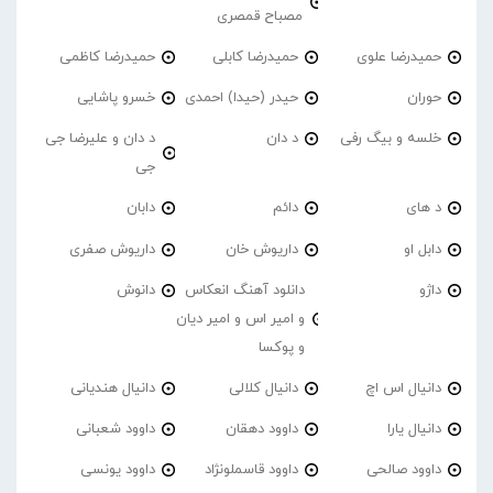
مصباح قمصری
حمیدرضا علوی
حمیدرضا کابلی
حمیدرضا کاظمی
حوران
حیدر (حیدا) احمدی
خسرو پاشایی
خلسه و بیگ رفی
د دان
د دان و علیرضا جی
جی
د های
دائم
دابان
دابل او
داریوش خان
داریوش صفری
داژو
دانلود آهنگ انعکاس
دانوش
و امیر اس و امیر دیان
و پوکسا
دانیال اس اچ
دانیال کلالی
دانیال هندیانی
دانیال یارا
داوود دهقان
داوود شعبانی
داوود صالحی
داوود قاسملونژاد
داوود یونسی