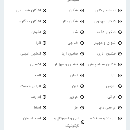
اسماعیل کناری
اشکان
اشکان شمسایی
اشکان مهدوی
اشکان نظر
اشکان یادگاری
اشکین 0098
اشو
اشوان
اشوان و مهیار
اف جی
افرا
افشین آذری
افشین آریا
افشین امینی
افشین سیاهپوش
افشین و مهزیار
اکسپی
الارا
الجان
الف
الموس
الون
الیاس خدمت
ام تی
ام رپر
اِم رعد
ام سی داج
امزا
اِمشا
امو بند و محتشم
امی و ایمورتال و
امید احسان
نارکوتیک