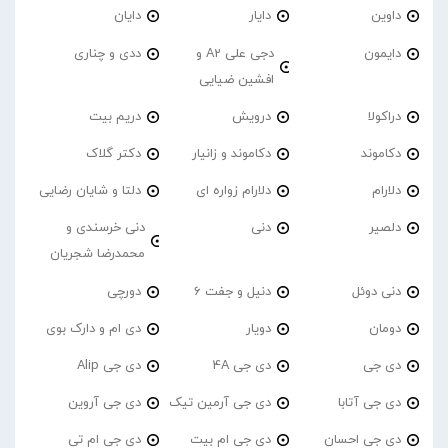
داوین
دایار
دایان
دایمون
دجی علی A2 و
ددی و چناری
افشین ضیایی
دراکولا
درویش
دریم بیت
دکاموند
دکاموند و زانیار
دکتر گلاک
دلارام
دلارام زواره ای
دلتا و شایان رضایی
دلصیر
دنی
دنی خرسندی و
محمدرضا شجریان
دنی دوئل
دنیل و جفت 6
دورچی
دومان
دویار
دی ام و دارک بوی
دی جی
دی جی 4A
دی جی Alip
دی جی آتابا
دی جی آرمین تیک
دی جی آروین
دی جی احسان
دی جی ام بیت
دی جی ام تی