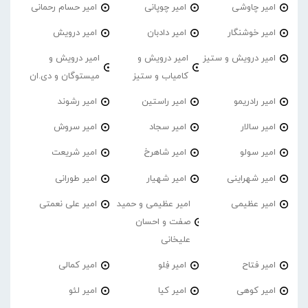
امیر چاوشی
امیر چوپانی
امیر حسام رحمانی
امیر خوشنگار
امیر دادبان
امیر درویش
امیر درویش و ستیز
امیر درویش و
امیر درویش و
کامیاب و ستیز
میستوگان و دی.ان
امیر رادریمو
امیر راستین
امیر رشوند
امیر سالار
امیر سجاد
امیر سروش
امیر سولو
امیر شاهرخ
امیر شریعت
امیر شهراینی
امیر شهیار
امیر طورانی
امیر عظیمی
امیر عظیمی و حمید
امیر علی نعمتی
صفت و احسان
علیخانی
امیر فتاح
امیر فِلو
امیر کمالی
امیر کوهی
امیر کیا
امیر لئو