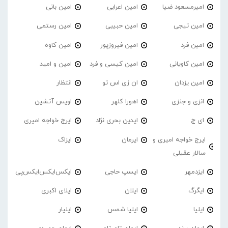
امیرمسعود ضیا
امین اعرابی
امین بانی
امین تیجی
امین حبیبی
امین رستمی
امین فرد
امین فیروزپور
امین کاوه
امین کاویانی
امین کیسی و فرد
امین و امید
امین یزدان
ان زی اس تو
انتظار
انزی و جنزی
اهورا کلهر
اویس آتشین
ای ج
ایدین بحری نژاد
ایرج خواجه امیری
ایرج خواجه امیری و
ایرمان
ایزاک
سالار عقیلی
ایزدمهر
ایسپ حاجی
ایکس‌ایکس‌ایکس‌پی
ایگرگ
ایلان
ایلای اکبری
ایلیا
ایلیا شمس
ایلیار