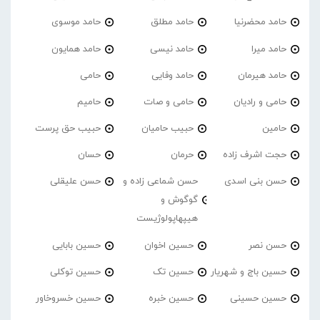
حامد محضرنیا
حامد مطلق
حامد موسوی
حامد میرا
حامد نیسی
حامد همایون
حامد هیرمان
حامد وفایی
حامی
حامی و رادیان
حامی و صات
حامیم
حامین
حبیب حامیان
حبیب حق پرست
حجت اشرف زاده
حرمان
حسان
حسن بنی اسدی
حسن شماعی زاده و
حسن علیقلی
گوگوش و
هیپهاپولوژیست
حسن نصر
حسین اخوان
حسین بابایی
حسین باج و شهریار
حسین تک
حسین توکلی
حسین حسینی
حسین خبره
حسین خسروخاور