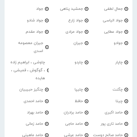
جمال لطفی
جمشید پناهی
جواد
جواد الیاسی
جواد زارع
جواد شادو
جواد عطایی
جواد مرادی
جواد مقدم
جوادو
جیران
جیران معصومه
اسدی
چاپار
چاردو
چاوشی ، ابراهیم زاده
، گوگوش ، قمیشی ،
هایده
چگنت
چلیپا
چنگیز حبیبیان
چیتا
حافظ
حامد احمدی
حامد اکبری
حامد برادران
حامد بهراد
حامد تاری پور
حامد حاجی
حامد زمانی
حامد صالح دوست
حامد عرشی
حامد ماهینی