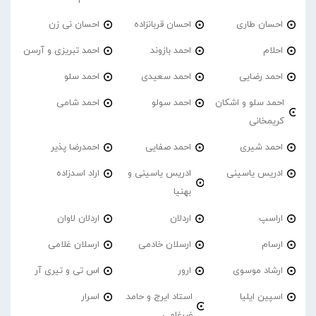
احسان طاری
احسان قربانزاده
احسان نی زن
احلام
احمد بازوند
احمد تبریزی و آرسن
احمد‌ رضایی
احمد سعیدی
احمد سلو
احمد سلو و اشکان
احمد سولو
احمد شامی
کریمخانی
احمد شیری
احمد صفایی
احمدرضا پذیر
ادریس یاسینی
ادریس یاسینی و
اراد اسدزاده
بهنیا
اراسپ
اردلان
اردلان لاوان
ارسام
ارسلان خادمی
ارسلان غلامی
ارشاد موسوی
ارور
اس تی و تیری آر
اسپین ایلیا
استاد ایرج و حامد
اسرار
ضرغامی