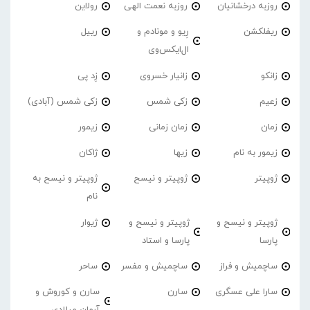
روزبه درخشانیان
روزبه نعمت الهی
رولاین
ریفلکشن
رِیو و مونادم و
رییل
ال‌ایکس‌وی
زانکو
زانیار خسروی
زِد پی
زعیم
زکی شمس
زکی شمس (آبادی)
زمان
زمان زمانی
زیمور
زیمور به نام
زیها
ژاکان
ژوپیتر
ژوپیتر و نیسح
ژوپیتر و نیسح به
نام
ژوپیتر و نیسح و
ژوپیتر و نیسح و
ژیوار
پارسا
پارسا و استاد
ساچمیش و فراز
ساچمیش و مفسر
ساحر
سارا علی عسگری
سارن
سارن و کوروش و
آرمان میلادی