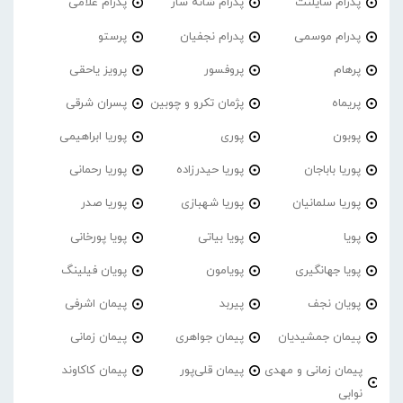
پدرام‌ سایلنت
پدرام شانه ساز
پدرام غلامی
پدرام موسمی
پدرام نجفیان
پرستو
پرهام
پروفسور
پرویز یاحقی
پریماه
پژمان تکرو و چوبین
پسران شرقی
پوبون
پوری
پوریا ابراهیمی
پوریا باباجان
پوریا حیدرزاده
پوریا رحمانی
پوریا سلمانیان
پوریا شهبازی
پوریا صدر
پویا
پویا بیاتی
پویا پورخانی
پویا جهانگیری
پویامون
پویان فیلینگ
پویان نجف
پیربد
پیمان اشرفی
پیمان جمشیدیان
پیمان جواهری
پیمان زمانی
پیمان زمانی و مهدی
پیمان قلی‌پور
پیمان کاکاوند
نوابی