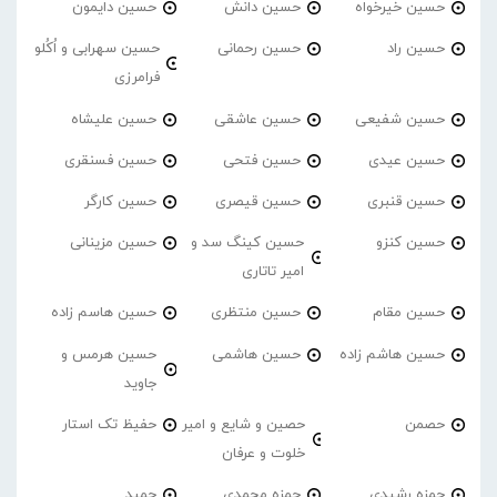
حسین خیرخواه
حسین دانش
حسین دایمون
حسین راد
حسین رحمانی
حسین سهرابی و اُکُلو
فرامرزی
حسین شفیعی
حسین عاشقی
حسین علیشاه
حسین عیدی
حسین فتحی
حسین فسنقری
حسین قنبری
حسین قیصری
حسین کارگر
حسین کنزو
حسین کینگ سد و
حسین مزینانی
امیر تاتاری
حسین مقام
حسین منتظری
حسین هاسم زاده
حسین هاشم زاده
حسین هاشمی
حسین هرمس و
جاوید
حصمن
حصین و شایع و امیر
حفیظ تک استار
خلوت و عرفان
حمزه رشیدی
حمزه محمدی
حمید