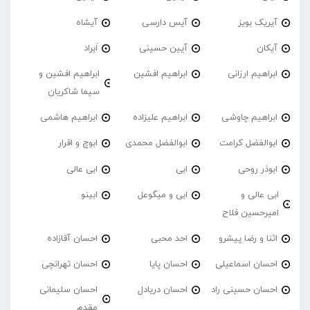
آیریک بویز
آیس دارسی
آیشاه
آیکان
آیین حسینی
اَبراد
ابراهیم ارزانی
ابراهیم افشین
ابراهیم افشین و
سیما شاکریان
ابراهیم چاوشی
ابراهیم علیزاده
ابراهیم هاشمی
ابوالفضل کرامت
ابوالفضل محمدی
ابوچ و اقرار
ابوذر روحی
ابی
ابی عالی
ابی عالی و
ابی و میگوعل
ابینو
امیرحسین فلاح
اثنا و رضا پیشرو
احد محبی
احسان آقازاده
احسان اسماعیلی
احسان پایا
احسان تهرانچی
احسان حسینی راد
احسان دریادل
احسان سلیمانی
مقدم