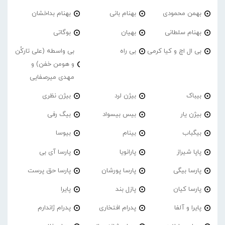
بهمن محمودی
بهنام بانی
بهنام بداخشان
بهنام سلطانی
بهیان
بوگاتی
بی ال اچ و کیا کرمی
بی راه
بی واسطه (علی تارکُن
و هومن خفن) و
مهدی میرصفایی
بیباک
بیژن لرد
بیژن نظری
بیژن یار
بیس بیسواد
بیگ رفی
بیگباب
بینام
بیوسا
پاپا شیراز
پارانویا
پارسا آی بی
پارسا بیگی
پارسا پورشان
پارسا حق پرست
پارسا کیان
پازل بند
پایرا
پایرا و آلفا
پدرام افتخاری
پدرام ژاندارم