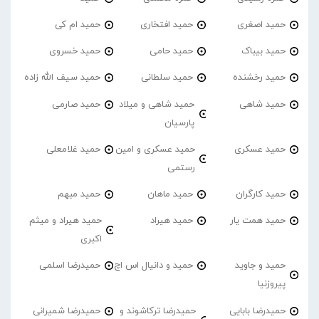
حمید اصغری
حمید افتخاری
حمید ام کی
حمید بیباک
حمید حامی
حمید خسروی
حمید رخشنده
حمید سلطانی
حمید سیف الله زاده
حمید شاهی
حمید شاهی و میلاد
حمید صارمی
پارسیان
حمید عسکری
حمید عسکری و امین
حمید غلامعلی
رستمی
حمید کارگران
حمید ماهان
حمید مبهم
حمید همت یار
حمید هیراد
حمید هیراد و میثم
اکبری
حمید و جاوید
حمید و دانیال اس اچ
حمیدرضا اسلمی
پیروزنیا
حمیدرضا بابایی
حمیدرضا ترکاشوند و
حمیدرضا شمیرانی