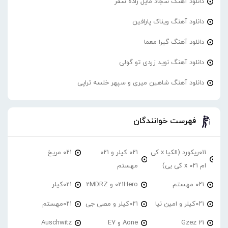
دانلود آهنگ سجاد مایل زاده سفر
دانلود آهنگ ویناک پارافین
دانلود آهنگ گیرا معما
دانلود آهنگ نوید زردی تو گولی
دانلود آهنگ شاهین میری و سپهر خلسه تراپی
فهرست خوانندگان
۰۱۱ریکورد (الکیا x کی
۰۲۱ کیلر و ۰۲۱
۰۲۱ مریخ
ام ۰۲۱ x کی بی)
مهستم
۰۲۱ مهستم
021Hero و 2MDRZ
021کیلر
۰۲۱کیلر و امین نیا
۰۲۱کیلر و مصی جی
۰۲۱مهستم
21 Gzez
Aone و E7
Auschwitz