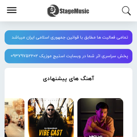
تمامی فعالیت ها مطابق با قوانین جمهوری اسلامی ایران میباشد
پخش سراسری اثر شما در وبسایت استیج موزیک 09379752202
آهنگ های پیشنهادی