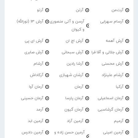
آرت‌من
آرتن
آرتو
آرسام سهرابی
آرسن و آتی منصوری
آرش 13 (نورالله)
و کیوان
آرش آهمه
آرش اچ ان
آرش ای پی
آرش جلالی و آقا فرا
آرش سبحانی
آرش صابری
آرش محسنی
آرشا رادین
آرشام
آرشام علینژاد
آرشان شهبازی
آرکاداش
آرکیا
آرمان
آرمان آوا
آرمان اسماعیلی
آرمان پارسا
آرمان حسینی
آرمان گرشاسبی
آرمان گیون
آرمد
آرمیم
آرمین آراد
آرمین ابد
آرمین امینی
آرمین حسن زاده و
آرمین دادرس