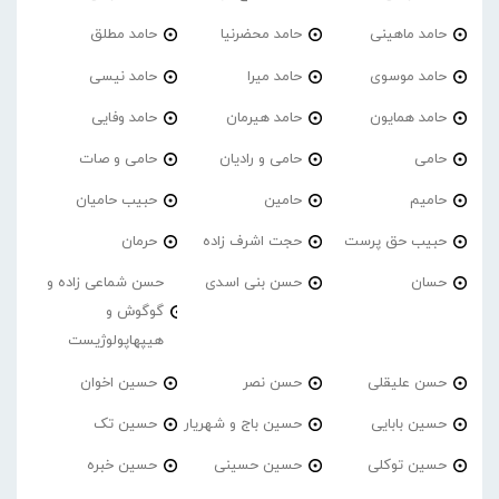
حامد ماهینی
حامد محضرنیا
حامد مطلق
حامد موسوی
حامد میرا
حامد نیسی
حامد همایون
حامد هیرمان
حامد وفایی
حامی
حامی و رادیان
حامی و صات
حامیم
حامین
حبیب حامیان
حبیب حق پرست
حجت اشرف زاده
حرمان
حسان
حسن بنی اسدی
حسن شماعی زاده و
گوگوش و
هیپهاپولوژیست
حسن علیقلی
حسن نصر
حسین اخوان
حسین بابایی
حسین باج و شهریار
حسین تک
حسین توکلی
حسین حسینی
حسین خبره