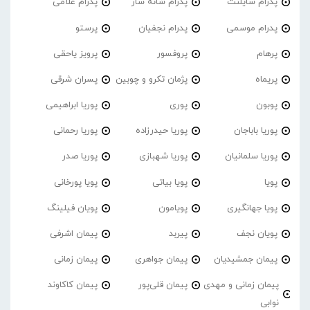
پدرام‌ سایلنت
پدرام شانه ساز
پدرام غلامی
پدرام موسمی
پدرام نجفیان
پرستو
پرهام
پروفسور
پرویز یاحقی
پریماه
پژمان تکرو و چوبین
پسران شرقی
پوبون
پوری
پوریا ابراهیمی
پوریا باباجان
پوریا حیدرزاده
پوریا رحمانی
پوریا سلمانیان
پوریا شهبازی
پوریا صدر
پویا
پویا بیاتی
پویا پورخانی
پویا جهانگیری
پویامون
پویان فیلینگ
پویان نجف
پیربد
پیمان اشرفی
پیمان جمشیدیان
پیمان جواهری
پیمان زمانی
پیمان زمانی و مهدی
پیمان قلی‌پور
پیمان کاکاوند
نوابی