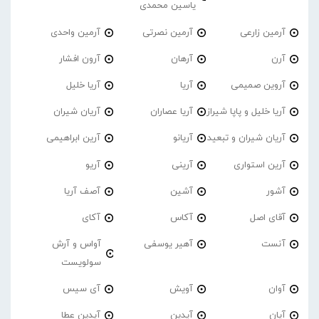
یاسین محمدی
آرمین زارعی
آرمین نصرتی
آرمین واحدی
آرن
آرهان
آرون افشار
آروین صمیمی
آریا
آریا خلیل
آریا خلیل و پاپا شیراز
آریا عصاران
آریان شیران
آریان شیران و تبعید
آریانو
آرین ابراهیمی
آرین استواری
آرینی
آریو
آشور
آشین
آصف آریا
آقای اصل
آکاس
آکای
آنست
آهیر یوسفی
آواس و آرش
سولویست
آوان
آویش
آی سیس
آیان
آیدین
آیدین عطا