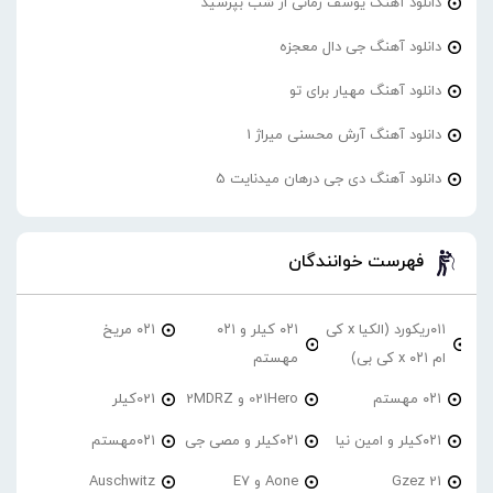
دانلود آهنگ یوسف زمانی از شب بپرسید
دانلود آهنگ جی دال معجزه
دانلود آهنگ مهیار برای تو
دانلود آهنگ آرش محسنی میراژ 1
دانلود آهنگ دی جی درهان میدنایت 5
فهرست خوانندگان
۰۱۱ریکورد (الکیا x کی
۰۲۱ کیلر و ۰۲۱
۰۲۱ مریخ
ام ۰۲۱ x کی بی)
مهستم
۰۲۱ مهستم
021Hero و 2MDRZ
021کیلر
۰۲۱کیلر و امین نیا
۰۲۱کیلر و مصی جی
۰۲۱مهستم
21 Gzez
Aone و E7
Auschwitz