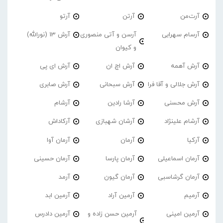
آرت‌من
آرتن
آرتو
آرسام سهرابی
آرسن و آتی منصوری
آرش 13 (نورالله)
و کیوان
آرش آهمه
آرش اچ ان
آرش ای پی
آرش جلالی و آقا فرا
آرش سبحانی
آرش صابری
آرش محسنی
آرشا رادین
آرشام
آرشام علینژاد
آرشان شهبازی
آرکاداش
آرکیا
آرمان
آرمان آوا
آرمان اسماعیلی
آرمان پارسا
آرمان حسینی
آرمان گرشاسبی
آرمان گیون
آرمد
آرمیم
آرمین آراد
آرمین ابد
آرمین امینی
آرمین حسن زاده و
آرمین دادرس