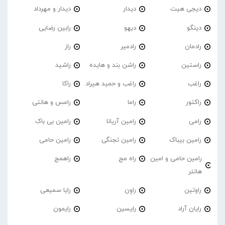
دیجی هیت
دیدار
دیدار و مهرداد
دینگو
دیهو
رابین رضایی
رادمان
رادمیر
راز
راستین
راشن بند و هایده
راشید
راغب
راغب و حمید هیراد
راکا
راکتور
راما
رامس و هانتی
رامی
رامین آریانا
رامین بی باک
رامین بیباک
رامین تجنگی
رامین حامی
رامین حامی و امین
راه مج
راهمج
هانتر
راوتین
راوِن
رایا سمیعی
رایان آراد
رایسین
رایمون