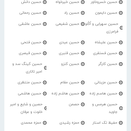
حسین خسروخاور
حسین خیرخواه
حسین دانش
حسین دایمون
حسین راد
حسین رحمانی
حسین سهرابی و اُکُلو
حسین شفیعی
حسین عاشقی
فرامرزی
حسین علیشاه
حسین عیدی
حسین فتحی
حسین فسنقری
حسین قنبری
حسین قیصری
حسین کارگر
حسین کنزو
حسین کینگ سد و
امیر تاتاری
حسین مزینانی
حسین مقام
حسین منتظری
حسین هاسم زاده
حسین هاشم زاده
حسین هاشمی
حسین هرمس و
حصمن
حصین و شایع و امیر
جاوید
خلوت و عرفان
حفیظ تک استار
حمزه رشیدی
حمزه محمدی