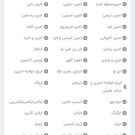
امیرمسعود ضیا
امین اعرابی
امین بانی
امین تیجی
امین حبیبی
امین رستمی
امین فرد
امین فیروزپور
امین کاوه
امین کاویانی
امین کیسی و فرد
امین و امید
امین یزدان
ان زی اس تو
انتظار
انزی و جنزی
اهورا کلهر
اویس آتشین
ای ج
ایدین بحری نژاد
ایرج خواجه امیری
ایرج خواجه امیری و
ایرمان
ایزاک
سالار عقیلی
ایزدمهر
ایسپ حاجی
ایکس‌ایکس‌ایکس‌پی
ایگرگ
ایلان
ایلای اکبری
ایلیا
ایلیا شمس
ایلیار