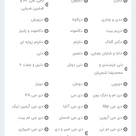
دایان
دایمون
دجی علی A2 و
افشین ضیایی
ددی و چناری
دراکولا
درویش
دریم بیت
دکاموند
دکاموند و زانیار
دکتر گلاک
دلارام
دلارام زواره ای
دلتا و شایان رضایی
دلصیر
دنی
دنی خرسندی و
دنی دوئل
دنیل و جفت 6
محمدرضا شجریان
دورچی
دومان
دویار
دی ام و دارک بوی
دی جی
دی جی 4A
دی جی Alip
دی جی آتابا
دی جی آرمین تیک
دی جی آروین
دی جی احسان
دی جی ام بیت
دی جی ام تی
دی جی امیر و دی
دی جی امیرازی