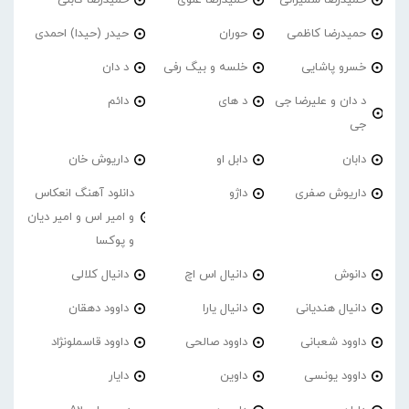
حمیدرضا کاظمی
حوران
حیدر (حیدا) احمدی
خسرو پاشایی
خلسه و بیگ رفی
د دان
د دان و علیرضا جی
د های
دائم
جی
دابان
دابل او
داریوش خان
داریوش صفری
داژو
دانلود آهنگ انعکاس
و امیر اس و امیر دیان
و پوکسا
دانوش
دانیال اس اچ
دانیال کلالی
دانیال هندیانی
دانیال یارا
داوود دهقان
داوود شعبانی
داوود صالحی
داوود قاسملونژاد
داوود یونسی
داوین
دایار