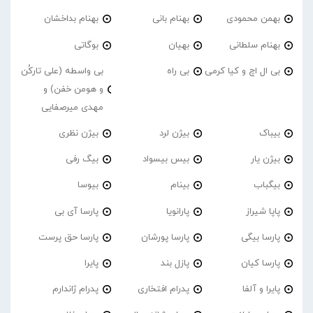
بهمن محمودی
بهنام بانی
بهنام بداخشان
بهنام سلطانی
بهیان
بوگاتی
بی ال اچ و کیا کرمی
بی راه
بی واسطه (علی تارکُن
و هومن خفن) و
مهدی میرصفایی
بیباک
بیژن لرد
بیژن نظری
بیژن یار
بیس بیسواد
بیگ رفی
بیگباب
بینام
بیوسا
پاپا شیراز
پارانویا
پارسا آی بی
پارسا بیگی
پارسا پورشان
پارسا حق پرست
پارسا کیان
پازل بند
پایرا
پایرا و آلفا
پدرام افتخاری
پدرام ژاندارم