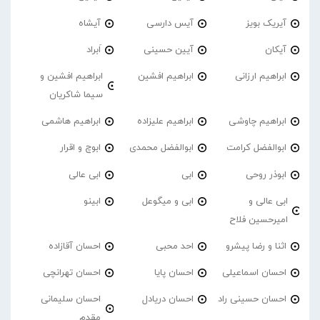
آیریک بویز
آیس دارسی
آیشاه
آیکان
آیین حسینی
اَبراد
ابراهیم ارزانی
ابراهیم افشین
ابراهیم افشین و
سیما شاکریان
ابراهیم چاوشی
ابراهیم علیزاده
ابراهیم هاشمی
ابوالفضل کرامت
ابوالفضل محمدی
ابوچ و اقرار
ابوذر روحی
ابی
ابی عالی
ابی عالی و
ابی و میگوعل
ابینو
امیرحسین فلاح
اثنا و رضا پیشرو
احد محبی
احسان آقازاده
احسان اسماعیلی
احسان پایا
احسان تهرانچی
احسان حسینی راد
احسان دریادل
احسان سلیمانی
مقدم