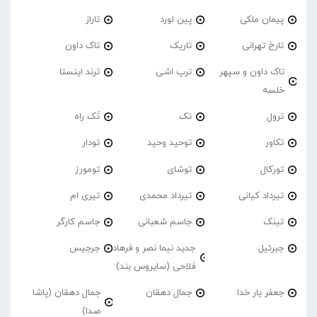
پیمان ملکی
پین لورد
تاراز
تارخ تهرانی
تاریک
تاک داون
تاک داون و سپهر
ترپ اشی
ترند اینستا
خلسه
ترول
تک
تَک راه
تکاور
توحید وحید
تودار
تورکال
توشای
تومورز
تیرداد کیانی
تیرداد محمدی
تیری ام
تینک
جاسم شعبانی
جاسم کارگر
جبرئیل
جدید نیما نصر و فرهاد
جرجیس
فلاحی (سایروس بند)
جعفر یار خدا
جمال دهقان
جمال دهقان (پاشا
صدا)