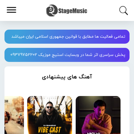
تمامی فعالیت ها مطابق با قوانین جمهوری اسلامی ایران میباشد
پخش سراسری اثر شما در وبسایت استیج موزیک 09379752202
آهنگ های پیشنهادی