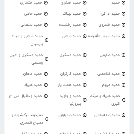
حمید
حمید اصغری
حمید افتخاری
حمید ام کی
حمید بیباک
حمید حامی
حمید خسروی
حمید رخشنده
حمید سلطانی
حمید سیف الله زاده
حمید شاهی
حمید شاهی و میلاد
پارسیان
حمید صارمی
حمید عسکری
حمید عسکری و امین
رستمی
حمید غلامعلی
حمید کارگران
حمید ماهان
حمید مبهم
حمید همت یار
حمید هیراد
حمید هیراد و میثم
حمید و جاوید
حمید و دانیال اس اچ
اکبری
پیروزنیا
حمیدرضا اسلمی
حمیدرضا بابایی
حمیدرضا ترکاشوند و
مصباح قمصری
حمیدرضا شمیرانی
حمیدرضا علوی
حمیدرضا کابلی