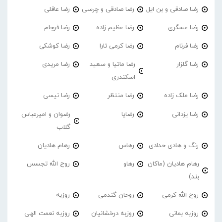
رضا صادقی و بن ایل
رضا صادقی و چرسی
رضا عاقلی
رضا عسگری
رضا عظیم زاده
رضا فرجام
رضا فرنام
رضا کرمی تارا
رضا کوشکی
رضا گلزار
رضا ماتیا و سعید
رضا مریدی
اسکندری
رضا ملک زاده
رضا منتظر
رضا نیسی
رضا یزدانی
رضایا
رضوان و امیرعباس
گلاب
رنگ و هادی حدادی
رهاس
رهام هادیان
رهام هادیان (ماکان
رهاو
روح الله تجسس
بند)
روح الله کرمی
روحان گندمی
روزبه
روزبه بمانی
روزبه درخشانیان
روزبه نعمت الهی