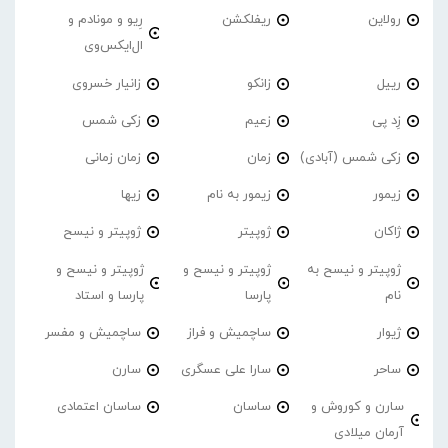
رولاین
ریفلکشن
رِیو و مونادم و
ال‌ایکس‌وی
رییل
زانکو
زانیار خسروی
زِد پی
زعیم
زکی شمس
زکی شمس (آبادی)
زمان
زمان زمانی
زیمور
زیمور به نام
زیها
ژاکان
ژوپیتر
ژوپیتر و نیسح
ژوپیتر و نیسح به
ژوپیتر و نیسح و
ژوپیتر و نیسح و
نام
پارسا
پارسا و استاد
ژیوار
ساچمیش و فراز
ساچمیش و مفسر
ساحر
سارا علی عسگری
سارن
سارن و کوروش و
ساسان
ساسان اعتمادی
آرمان میلادی