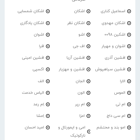
اسماعیل کناری
اشکان
اشکان شمسایی
اشکان مهدوی
اشکان نظر
اشکان یادگاری
اشکین 0098
اشو
اشوان
اشوان و مهیار
اف جی
افرا
افشین آذری
افشین آریا
افشین امینی
افشین سیاهپوش
افشین و مهزیار
اکسپی
الارا
الجان
الف
الموس
الون
الیاس خدمت
ام تی
ام رپر
اِم رعد
ام سی داج
امزا
اِمشا
امو بند و محتشم
امی و ایمورتال و
امید احسان
نارکوتیک