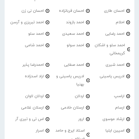
احسان طاری
احسان قربانزاده
احسان نی زن
احلام
احمد بازوند
احمد تبریزی و آرسن
احمد‌ رضایی
احمد سعیدی
احمد سلو
احمد سلو و اشکان
احمد سولو
احمد شامی
کریمخانی
احمد شیری
احمد صفایی
احمدرضا پذیر
ادریس یاسینی
ادریس یاسینی و
اراد اسدزاده
بهنیا
اراسپ
اردلان
اردلان لاوان
ارسام
ارسلان خادمی
ارسلان غلامی
ارشاد موسوی
ارور
اس تی و تیری آر
اسپین ایلیا
استاد ایرج و حامد
اسرار
ضرغامی