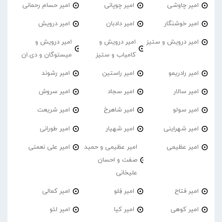
امیر چاوشی
امیر چوپانی
امیر حسام رحمانی
امیر خوشنگار
امیر دادبان
امیر درویش
امیر درویش و ستیز
امیر درویش و
امیر درویش و
کامیاب و ستیز
میستوگان و دی.ان
امیر رادریمو
امیر راستین
امیر رشوند
امیر سالار
امیر سجاد
امیر سروش
امیر سولو
امیر شاهرخ
امیر شریعت
امیر شهراینی
امیر شهیار
امیر طورانی
امیر عظیمی
امیر عظیمی و حمید
امیر علی نعمتی
صفت و احسان
علیخانی
امیر فتاح
امیر فِلو
امیر کمالی
امیر کوهی
امیر کیا
امیر لئو