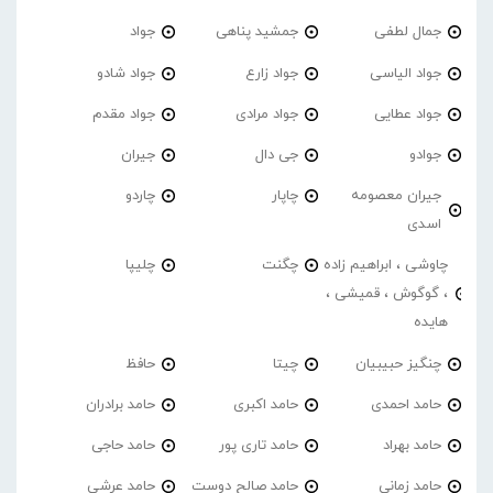
جمال لطفی
جمشید پناهی
جواد
جواد الیاسی
جواد زارع
جواد شادو
جواد عطایی
جواد مرادی
جواد مقدم
جوادو
جی دال
جیران
جیران معصومه
چاپار
چاردو
اسدی
چاوشی ، ابراهیم زاده
چگنت
چلیپا
، گوگوش ، قمیشی ،
هایده
چنگیز حبیبیان
چیتا
حافظ
حامد احمدی
حامد اکبری
حامد برادران
حامد بهراد
حامد تاری پور
حامد حاجی
حامد زمانی
حامد صالح دوست
حامد عرشی