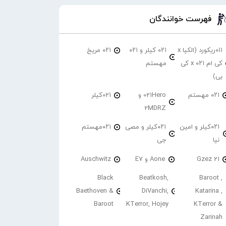
فهرست خوانندگان
۰۱۱ریکورد (الکیا x
۰۲۱ کیلر و ۰۲۱
۰۲۱ مریخ
کی ام ۰۲۱ x کی
مهستم
بی)
۰۲۱ مهستم
021Hero و
021کیلر
2MDRZ
۰۲۱کیلر و امین
۰۲۱کیلر و مصی
۰۲۱مهستم
نیا
جی
21 Gzez
Aone و E7
Auschwitz
Black
Beatkosh,
Baroot ,
Baethoven &
DiVanchi,
Katarina ,
Baroot
KTerror, Hojey
KTerror &
Zarinah