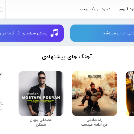
لود آلبوم
دانلود موزیک ویدیو
می ایران میباشد
پخش سراسری اثر شما در وبسایت 
آهنگ های پیشنهادی
رضا صادقی
مصطفی پویان
من ادامه میدمت
مُسکن