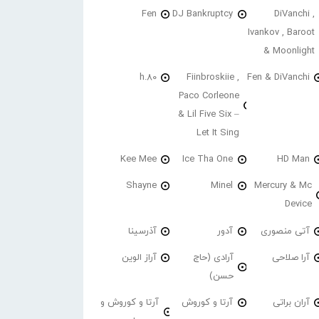
Fen
DJ Bankruptcy
DiVanchi ,
Ivankov , Baroot
& Moonlight
h.80
Fiinbroskiie ,
Fen & DiVanchi
Paco Corleone
& Lil Five Six –
Let It Sing
Kee Mee
Ice Tha One
HD Man
Shayne
Minel
Mercury & Mc
Device
آتی منصوری
آدور
آذرسینا
آرا صلاحی
آرادی (حاج
آراز الوین
حسن)
آران براتی
آرتا و کوروش
آرتا و کوروش و