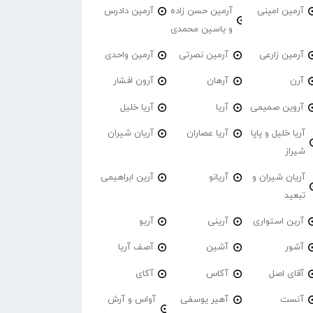
آرمین امینی
آرمین حسن زاده
آرمین دادرس
و یاسین محمدی
آرمین زارعی
آرمین نصرتی
آرمین واحدی
آرن
آرهان
آرون افشار
آروین صمیمی
آریا
آریا خلیل
آریا خلیل و پاپا
آریا عصاران
آریان شیران
شیراز
آریان شیران و
آریانو
آرین ابراهیمی
تبعید
آرین استواری
آرینی
آریو
آشور
آشین
آصف آریا
آقای اصل
آکاس
آکای
آنست
آهیر یوسفی
آواس و آرش