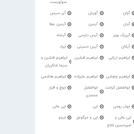
سولویست
آوان
آویش
آی سیس
آیان
آیدین
آیدین عطا
آیریک بویز
آیس دارسی
آیشاه
آیکان
آیین حسینی
اَبراد
ابراهیم ارزانی
ابراهیم افشین
ابراهیم افشین و
سیما شاکریان
ابراهیم چاوشی
ابراهیم علیزاده
ابراهیم هاشمی
ابوالفضل کرامت
ابوالفضل
ابوچ و اقرار
محمدی
ابوذر روحی
ابی
ابی عالی
ابی عالی و
ابی و میگوعل
ابینو
امیرحسین فلاح