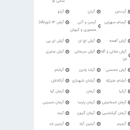
سمی لو
آرت‌من
آرتن
آرتو
آرسام سهرابی
آرسن و آتی
آرش 13 (نورالله)
منصوری و کیوان
آرش آهمه
آرش اچ ان
آرش ای پی
آرش جلالی و آقا
آرش سبحانی
آرش صابری
فرا
آرش محسنی
آرشا رادین
آرشام
آرشام علینژاد
آرشان شهبازی
آرکاداش
آرکیا
آرمان
آرمان آوا
آرمان اسماعیلی
آرمان پارسا
آرمان حسینی
آرمان گرشاسبی
آرمان گیون
آرمد
آرمیم
آرمین آراد
آرمین ابد