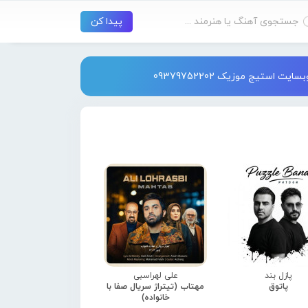
استیج موزیک 09379752202
پازل بند
علی لهراسبی
پاتوق
مهتاب (تیتراژ سریال صفا با
خانواده)