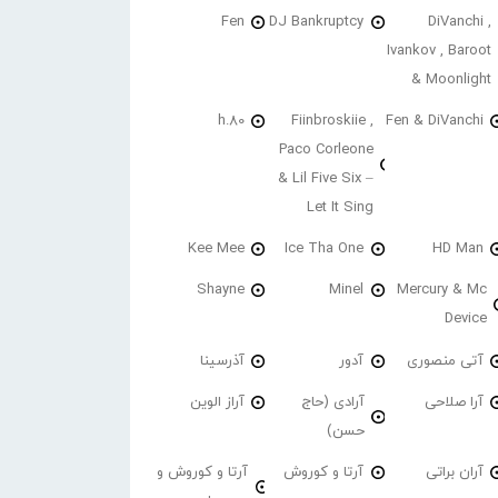
Fen
DJ Bankruptcy
DiVanchi ,
Ivankov , Baroot
& Moonlight
h.80
Fiinbroskiie ,
Fen & DiVanchi
Paco Corleone
& Lil Five Six –
Let It Sing
Kee Mee
Ice Tha One
HD Man
Shayne
Minel
Mercury & Mc
Device
آتی منصوری
آدور
آذرسینا
آرا صلاحی
آرادی (حاج
آراز الوین
حسن)
آران براتی
آرتا و کوروش
آرتا و کوروش و