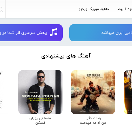
لود آلبوم
دانلود موزیک ویدیو
می ایران میباشد
پخش سراسری اثر شما در وبسایت 
آهنگ های پیشنهادی
رضا صادقی
مصطفی پویان
من ادامه میدمت
مُسکن