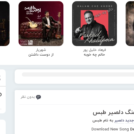
فرهاد خلیل پور
شهریار
حالم چه خوبه
از دوست داشتن
بدون نظر
هنگ دلصیر طبس
جدید
دلصیر
به نام طبس
Download New Song
De