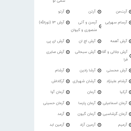
سمی لو
آرت‌من
آرتن
آرتو
آرسام سهرابی
آرسن و آتی
آرش 13 (نورالله)
منصوری و کیوان
آرش آهمه
آرش اچ ان
آرش ای پی
آرش جلالی و آقا
آرش سبحانی
آرش صابری
فرا
آرش محسنی
آرشا رادین
آرشام
آرشام علینژاد
آرشان شهبازی
آرکاداش
آرکیا
آرمان
آرمان آوا
آرمان اسماعیلی
آرمان پارسا
آرمان حسینی
آرمان گرشاسبی
آرمان گیون
آرمد
آرمیم
آرمین آراد
آرمین ابد