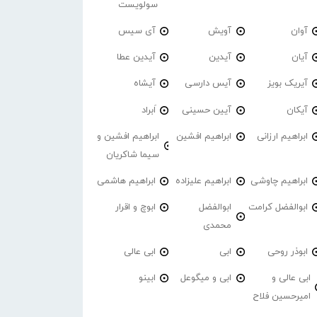
سولویست
آوان
آویش
آی سیس
آیان
آیدین
آیدین عطا
آیریک بویز
آیس دارسی
آیشاه
آیکان
آیین حسینی
اَبراد
ابراهیم ارزانی
ابراهیم افشین
ابراهیم افشین و
سیما شاکریان
ابراهیم چاوشی
ابراهیم علیزاده
ابراهیم هاشمی
ابوالفضل کرامت
ابوالفضل
ابوچ و اقرار
محمدی
ابوذر روحی
ابی
ابی عالی
ابی عالی و
ابی و میگوعل
ابینو
امیرحسین فلاح