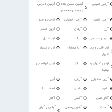
آرمین امینی
آرمین حسن زاده
آرمین دادرس
و یاسین محمدی
آرمین زارعی
آرمین نصرتی
آرمین واحدی
آرن
آرهان
آرون افشار
آروین صمیمی
آریا
آریا خلیل
آریا خلیل و پاپا
آریا عصاران
آریان شیران
شیراز
آریان شیران و
آریانو
آرین ابراهیمی
تبعید
آرین استواری
آرینی
آریو
آشور
آشین
آصف آریا
آقای اصل
آکاس
آکای
آنست
آهیر یوسفی
آواس و آرش