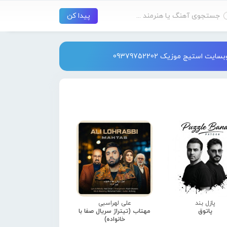
استیج موزیک 09379752202
پازل بند
علی لهراسبی
پاتوق
مهتاب (تیتراژ سریال صفا با
خانواده)