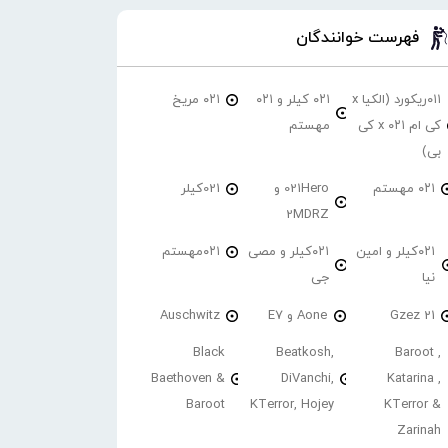
فهرست خوانندگان
۰۱۱ریکورد (الکیا x
۰۲۱ کیلر و ۰۲۱
۰۲۱ مریخ
کی ام ۰۲۱ x کی
مهستم
بی)
۰۲۱ مهستم
021Hero و
021کیلر
2MDRZ
۰۲۱کیلر و امین
۰۲۱کیلر و مصی
۰۲۱مهستم
نیا
جی
21 Gzez
Aone و E7
Auschwitz
Black
Beatkosh,
Baroot ,
Baethoven &
DiVanchi,
Katarina ,
Baroot
KTerror, Hojey
KTerror &
Zarinah