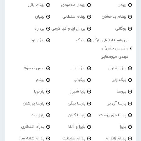
بهمن
بهمن محمودی
بهنام بانی
بهنام بداخشان
بهنام سلطانی
بهیان
بوگاتی
بی ال اچ و کیا کرمی
بی راه
بی واسطه (علی تارکُن
بیباک
بیژن لرد
و هومن خفن) و
مهدی میرصفایی
بیژن نظری
بیژن یار
بیس بیسواد
بیگ رفی
بیگباب
بینام
بیوسا
پاپا شیراز
پارانویا
پارسا آی بی
پارسا بیگی
پارسا پورشان
پارسا حق پرست
پارسا کیان
پازل بند
پایرا
پایرا و آلفا
پدرام افتخاری
پدرام ژاندارم
پدرام‌ سایلنت
پدرام شانه ساز