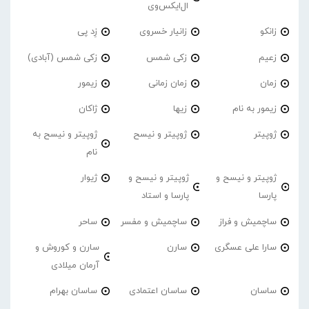
ال‌ایکس‌وی
زانکو
زانیار خسروی
زِد پی
زعیم
زکی شمس
زکی شمس (آبادی)
زمان
زمان زمانی
زیمور
زیمور به نام
زیها
ژاکان
ژوپیتر
ژوپیتر و نیسح
ژوپیتر و نیسح به
نام
ژوپیتر و نیسح و
ژوپیتر و نیسح و
ژیوار
پارسا
پارسا و استاد
ساچمیش و فراز
ساچمیش و مفسر
ساحر
سارا علی عسگری
سارن
سارن و کوروش و
آرمان میلادی
ساسان
ساسان اعتمادی
ساسان بهرام