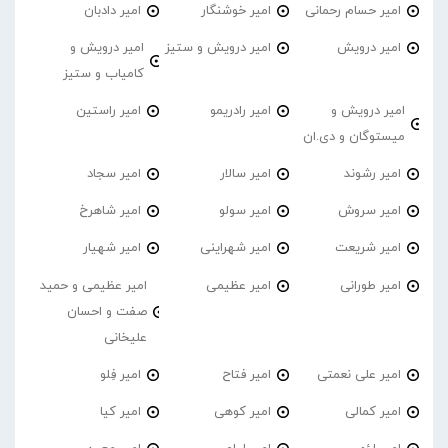
امیر حسام رحمانی
امیر خوشنگار
امیر دادبان
امیر درویش
امیر درویش و ستیز
امیر درویش و
کامیاب و ستیز
امیر درویش و
امیر رادریمو
امیر راستین
میستوگان و دی.ان
امیر رشوند
امیر سالار
امیر سجاد
امیر سروش
امیر سولو
امیر شاهرخ
امیر شریعت
امیر شهراینی
امیر شهیار
امیر طورانی
امیر عظیمی
امیر عظیمی و حمید
صفت و احسان
علیخانی
امیر علی نعمتی
امیر فتاح
امیر فِلو
امیر کمالی
امیر کوهی
امیر کیا