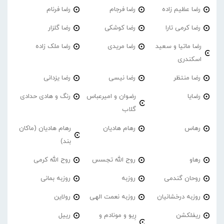
رضا عظیم زاده
رضا فرجام
رضا فرنام
رضا کرمی تارا
رضا کوشکی
رضا گلزار
رضا ماتیا و سعید
رضا مریدی
رضا ملک زاده
اسکندری
رضا منتظر
رضا نیسی
رضا یزدانی
رضایا
رضوان و امیرعباس
رنگ و هادی حدادی
گلاب
رهاس
رهام هادیان
رهام هادیان (ماکان
بند)
رهاو
روح الله تجسس
روح الله کرمی
روحان گندمی
روزبه
روزبه بمانی
روزبه درخشانیان
روزبه نعمت الهی
رولاین
ریفلکشن
رِیو و مونادم و
رییل