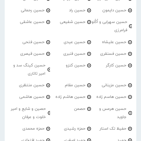
حسین دایمون
حسین راد
حسین رحمانی
حسین سهرابی و اُکُلو
حسین شفیعی
حسین عاشقی
فرامرزی
حسین علیشاه
حسین عیدی
حسین فتحی
حسین فسنقری
حسین قنبری
حسین قیصری
حسین کارگر
حسین کنزو
حسین کینگ سد و
امیر تاتاری
حسین مزینانی
حسین مقام
حسین منتظری
حسین هاسم زاده
حسین هاشم زاده
حسین هاشمی
حسین هرمس و
حصمن
حصین و شایع و امیر
جاوید
خلوت و عرفان
حفیظ تک استار
حمزه رشیدی
حمزه محمدی
حمید
حمید اصغری
حمید افتخاری