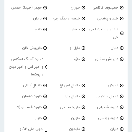
حمیدرضا کاظمی
حوران
حیدر (حیدا) احمدی
خسرو پاشایی
خلسه و بیگ رفی
د دان
د دان و علیرضا جی
د های
دائم
جی
دابان
دابل او
داریوش خان
داریوش صفری
داژو
دانلود آهنگ انعکاس
و امیر اس و امیر دیان
و پوکسا
دانوش
دانیال اس اچ
دانیال کلالی
دانیال هندیانی
دانیال یارا
داوود دهقان
داوود شعبانی
داوود صالحی
داوود قاسملونژاد
داوود یونسی
داوین
دایار
دایان
دایمون
دجی علی A2 و