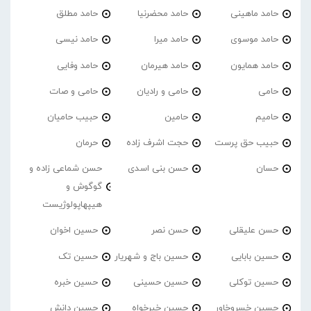
حامد ماهینی
حامد محضرنیا
حامد مطلق
حامد موسوی
حامد میرا
حامد نیسی
حامد همایون
حامد هیرمان
حامد وفایی
حامی
حامی و رادیان
حامی و صات
حامیم
حامین
حبیب حامیان
حبیب حق پرست
حجت اشرف زاده
حرمان
حسان
حسن بنی اسدی
حسن شماعی زاده و
گوگوش و
هیپهاپولوژیست
حسن علیقلی
حسن نصر
حسین اخوان
حسین بابایی
حسین باج و شهریار
حسین تک
حسین توکلی
حسین حسینی
حسین خبره
حسین خسروخاور
حسین خیرخواه
حسین دانش