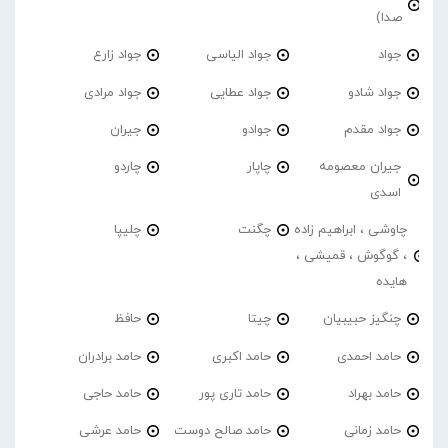
صدا)
جواد
جواد الیاسی
جواد زارع
جواد شادو
جواد عطایی
جواد مرادی
جواد مقدم
جوادو
جیران
جیران معصومه
چاپار
چاردو
اسدی
چاوشی ، ابراهیم زاده
چگنت
چلیپا
، گوگوش ، قمیشی ،
هایده
چنگیز حبیبیان
چیتا
حافظ
حامد احمدی
حامد اکبری
حامد برادران
حامد بهراد
حامد تاری پور
حامد حاجی
حامد زمانی
حامد صالح دوست
حامد عرشی