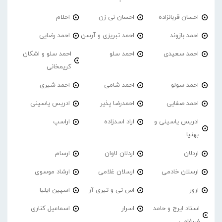
احسان قربانزاده
احسان نی زن
احلام
احمد بازوند
احمد تبریزی و آرسن
احمد‌ رضایی
احمد سعیدی
احمد سلو
احمد سلو و اشکان
کریمخانی
احمد سولو
احمد شامی
احمد شیری
احمد صفایی
احمدرضا پذیر
ادریس یاسینی
ادریس یاسینی و
اراد اسدزاده
اراسپ
بهنیا
اردلان
اردلان لاوان
ارسام
ارسلان خادمی
ارسلان غلامی
ارشاد موسوی
ارور
اس تی و تیری آر
اسپین ایلیا
استاد ایرج و حامد
اسرار
اسماعیل کناری
ضرغامی