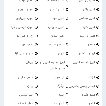
امیرعلی نظری
امیرمسعود ضیا
امین اعرابی
امین بانی
امین تیجی
امین حبیبی
امین رستمی
امین فرد
امین فیروزپور
امین کاوه
امین کاویانی
امین کیسی و فرد
امین و امید
امین یزدان
ان زی اس تو
انتظار
انزی و جنزی
اهورا کلهر
اویس آتشین
ای ج
ایدین بحری نژاد
ایرج خواجه امیری
ایرج خواجه امیری و
ایرمان
سالار عقیلی
ایزاک
ایزدمهر
ایسپ حاجی
ایکس‌ایکس‌ایکس‌پی
ایگرگ
ایلان
ایلای اکبری
ایلیا
ایلیا شمس
ایلیار
ایمان برند
ایمان تام تام