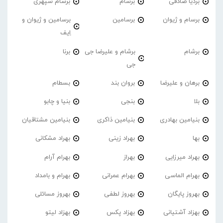
بردیا صادقی
برسام
برسام سپهری
برسام و ژیوان
برسامین
برسامین و ژیوان و
اِیف
برشام
برشام و علیرضا جی
برنا
جی
برهان و علیرضا
بروان بند
بسطام
بلا
بنجی
بنیا و چابو
بنیامین بهادری
بنیامین ذاکری
بنیامین مشتاقیان
بها
بهراد زینی
بهراد مشکانی
بهراد میرزایی
بهراز
بهرام آرام
بهرام الماسی
بهرام عمرانی
بهرام و بامداد
بهروز پایگان
بهروز لطفی
بهروز مسائلی
بهزاد آشتیانی
بهزاد پکس
بهزاد لیتو