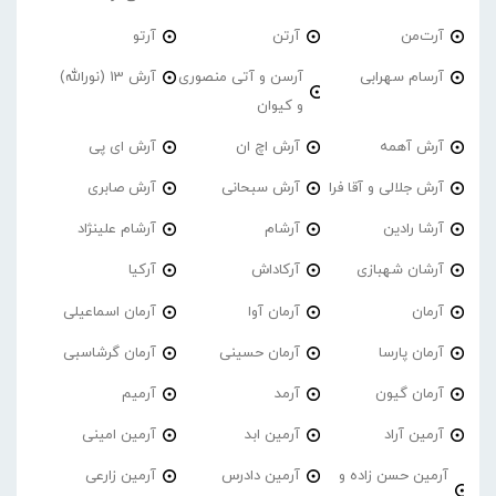
آرت‌من
آرتن
آرتو
آرسام سهرابی
آرسن و آتی منصوری
آرش 13 (نورالله)
و کیوان
آرش آهمه
آرش اچ ان
آرش ای پی
آرش جلالی و آقا فرا
آرش سبحانی
آرش صابری
آرشا رادین
آرشام
آرشام علینژاد
آرشان شهبازی
آرکاداش
آرکیا
آرمان
آرمان آوا
آرمان اسماعیلی
آرمان پارسا
آرمان حسینی
آرمان گرشاسبی
آرمان گیون
آرمد
آرمیم
آرمین آراد
آرمین ابد
آرمین امینی
آرمین حسن زاده و
آرمین دادرس
آرمین زارعی