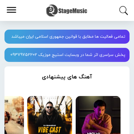
تمامی فعالیت ها مطابق با قوانین جمهوری اسلامی ایران میباشد
پخش سراسری اثر شما در وبسایت استیج موزیک 09379752202
آهنگ های پیشنهادی