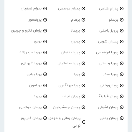
پدرام غلامی
پدرام موسمی
پدرام نجفیان
پرستو
پرهام
پروفسور
پرویز یاحقی
پریماه
پژمان تکرو و چوبین
پسران شرقی
پوبون
پوری
پوریا ابراهیمی
پوریا باباجان
پوریا حیدرزاده
پوریا رحمانی
پوریا سلمانیان
پوریا شهبازی
پوریا صدر
پویا
پویا بیاتی
پویا پورخانی
پویا جهانگیری
پویامون
پویان فیلینگ
پویان نجف
پیربد
پیمان اشرفی
پیمان جمشیدیان
پیمان جواهری
پیمان زمانی
پیمان زمانی و مهدی
پیمان قلی‌پور
نوابی