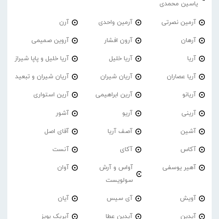
یاسین محمدی
آرمین نصرتی
آرمین واحدی
آرن
آرهان
آرون افشار
آروین صمیمی
آریا
آریا خلیل
آریا خلیل و پاپا شیراز
آریا عصاران
آریان شیران
آریان شیران و تبعید
آریانو
آرین ابراهیمی
آرین استواری
آرینی
آریو
آشور
آشین
آصف آریا
آقای اصل
آکاس
آکای
آنست
آهیر یوسفی
آواس و آرش
آوان
سولویست
آویش
آی سیس
آیان
آیدین
آیدین عطا
آیریک بویز