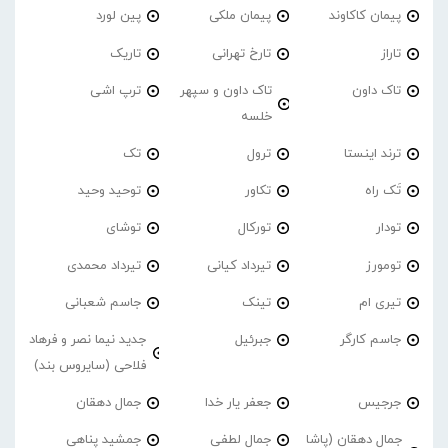
پیمان کاکاوند
پیمان ملکی
پین لورد
تاراز
تارخ تهرانی
تاریک
تاک داون
تاک داون و سپهر
ترپ اشی
خلسه
ترند اینستا
ترول
تک
تَک راه
تکاور
توحید وحید
تودار
تورکال
توشای
تومورز
تیرداد کیانی
تیرداد محمدی
تیری ام
تینک
جاسم شعبانی
جاسم کارگر
جبرئیل
جدید نیما نصر و فرهاد
فلاحی (سایروس بند)
جرجیس
جعفر یار خدا
جمال دهقان
جمال دهقان (پاشا
جمال لطفی
جمشید پناهی