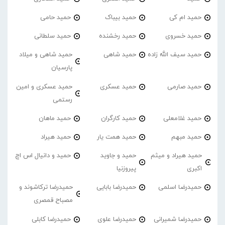
حمید ام کی
حمید بیباک
حمید حامی
حمید خسروی
حمید رخشنده
حمید سلطانی
حمید سیف الله زاده
حمید شاهی
حمید شاهی و میلاد
پارسیان
حمید صارمی
حمید عسکری
حمید عسکری و امین
رستمی
حمید غلامعلی
حمید کارگران
حمید ماهان
حمید مبهم
حمید همت یار
حمید هیراد
حمید هیراد و میثم
حمید و جاوید
حمید و دانیال اس اچ
اکبری
پیروزنیا
حمیدرضا اسلمی
حمیدرضا بابایی
حمیدرضا ترکاشوند و
مصباح قمصری
حمیدرضا شمیرانی
حمیدرضا علوی
حمیدرضا کابلی