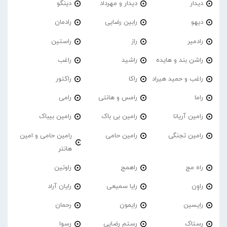
دیدار
دیدار و مهرداد
دینگو
دیهو
رابین رضایی
رادمان
رادمیر
راز
راستین
راشن بند و هایده
راشید
راغب
راغب و حمید هیراد
راکا
راکتور
راما
رامس و هانتی
رامی
رامین آریانا
رامین بی باک
رامین بیباک
رامین تجنگی
رامین حامی
رامین حامی و امین
هانتر
راه مج
راهمج
راوتین
راوِن
رایا سمیعی
رایان آراد
رایسین
رایمون
رحمان
رستاک
رستم رضایی
رسوا