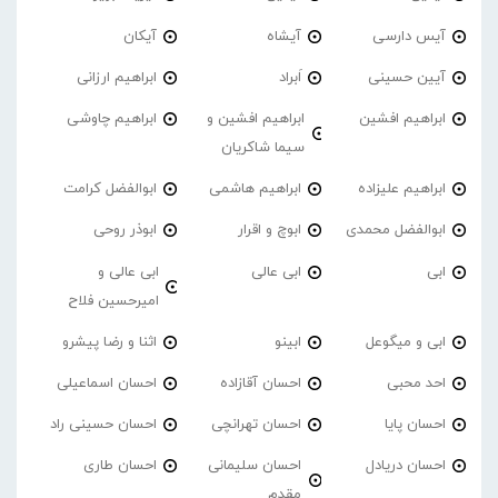
آیس دارسی
آیشاه
آیکان
آیین حسینی
اَبراد
ابراهیم ارزانی
ابراهیم افشین
ابراهیم افشین و
ابراهیم چاوشی
سیما شاکریان
ابراهیم علیزاده
ابراهیم هاشمی
ابوالفضل کرامت
ابوالفضل محمدی
ابوچ و اقرار
ابوذر روحی
ابی
ابی عالی
ابی عالی و
امیرحسین فلاح
ابی و میگوعل
ابینو
اثنا و رضا پیشرو
احد محبی
احسان آقازاده
احسان اسماعیلی
احسان پایا
احسان تهرانچی
احسان حسینی راد
احسان دریادل
احسان سلیمانی
احسان طاری
مقدم