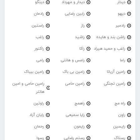
دیدار
دیدار و مهرداد
دینگو
دیهو
رابین رضایی
رادمان
رادمیر
راز
راستین
راشن بند و هایده
راشید
راغب
راغب و حمید هیراد
راکا
راکتور
راما
رامس و هانتی
رامی
رامین آریانا
رامین بی باک
رامین بیباک
رامین تجنگی
رامین حامی
رامین حامی و امین
هانتر
راه مج
راهمج
راوتین
راوِن
رایا سمیعی
رایان آراد
رایسین
رایمون
رحمان
رستاک
رستم رضایی
رسوا