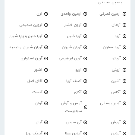
یاسین محمدی
آرمین نصرتی
آرمین واحدی
آرن
آرهان
آرون افشار
آروین صمیمی
آریا
آریا خلیل
آریا خلیل و پاپا شیراز
آریا عصاران
آریان شیران
آریان شیران و تبعید
آریانو
آرین ابراهیمی
آرین استواری
آرینی
آریو
آشور
آشین
آصف آریا
آقای اصل
آکاس
آکای
آنست
آهیر یوسفی
آواس و آرش
آوان
سولویست
آویش
آی سیس
آیان
آیدین
آیدین عطا
آیریک بویز