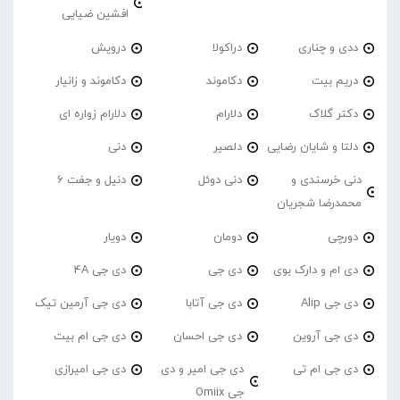
افشین ضیایی
ددی و چناری
دراکولا
درویش
دریم بیت
دکاموند
دکاموند و زانیار
دکتر گلاک
دلارام
دلارام زواره ای
دلتا و شایان رضایی
دلصیر
دنی
دنی خرسندی و
دنی دوئل
دنیل و جفت 6
محمدرضا شجریان
دورچی
دومان
دویار
دی ام و دارک بوی
دی جی
دی جی 4A
دی جی Alip
دی جی آتابا
دی جی آرمین تیک
دی جی آروین
دی جی احسان
دی جی ام بیت
دی جی ام تی
دی جی امیر و دی
دی جی امیرازی
جی Omiix