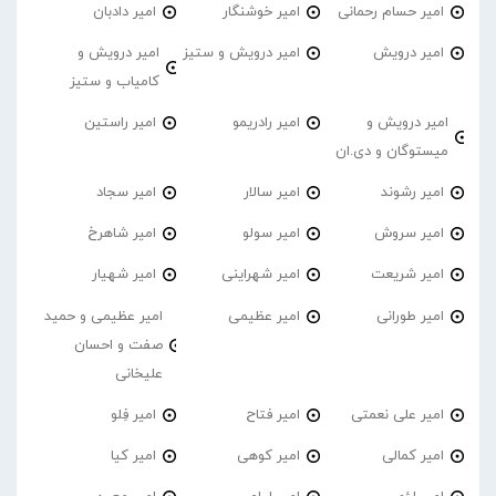
امیر حسام رحمانی
امیر خوشنگار
امیر دادبان
امیر درویش
امیر درویش و ستیز
امیر درویش و
کامیاب و ستیز
امیر درویش و
امیر رادریمو
امیر راستین
میستوگان و دی.ان
امیر رشوند
امیر سالار
امیر سجاد
امیر سروش
امیر سولو
امیر شاهرخ
امیر شریعت
امیر شهراینی
امیر شهیار
امیر طورانی
امیر عظیمی
امیر عظیمی و حمید
صفت و احسان
علیخانی
امیر علی نعمتی
امیر فتاح
امیر فِلو
امیر کمالی
امیر کوهی
امیر کیا