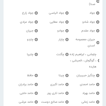
صدا)
جواد
جواد الیاسی
جواد زارع
جواد شادو
جواد عطایی
جواد مرادی
جواد مقدم
جوادو
جیران
جیران معصومه
چاپار
چاردو
اسدی
چاوشی ، ابراهیم زاده
چگنت
چلیپا
، گوگوش ، قمیشی ،
هایده
چنگیز حبیبیان
چیتا
حافظ
حامد احمدی
حامد اکبری
حامد برادران
حامد بهراد
حامد تاری پور
حامد حاجی
حامد زمانی
حامد صالح دوست
حامد عرشی