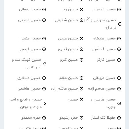
حسین دایمون
حسین راد
حسین رحمانی
حسین سهرابی و اُکُلو
حسین شفیعی
حسین عاشقی
فرامرزی
حسین علیشاه
حسین عیدی
حسین فتحی
حسین فسنقری
حسین قنبری
حسین قیصری
حسین کارگر
حسین کنزو
حسین کینگ سد و
امیر تاتاری
حسین مزینانی
حسین مقام
حسین منتظری
حسین هاسم زاده
حسین هاشم زاده
حسین هاشمی
حسین هرمس و
حصمن
حصین و شایع و امیر
جاوید
خلوت و عرفان
حفیظ تک استار
حمزه رشیدی
حمزه محمدی
حمید
حمید اصغری
حمید افتخاری