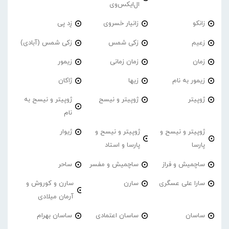
ال‌ایکس‌وی
زانکو
زانیار خسروی
زِد پی
زعیم
زکی شمس
زکی شمس (آبادی)
زمان
زمان زمانی
زیمور
زیمور به نام
زیها
ژاکان
ژوپیتر
ژوپیتر و نیسح
ژوپیتر و نیسح به
نام
ژوپیتر و نیسح و
ژوپیتر و نیسح و
ژیوار
پارسا
پارسا و استاد
ساچمیش و فراز
ساچمیش و مفسر
ساحر
سارا علی عسگری
سارن
سارن و کوروش و
آرمان میلادی
ساسان
ساسان اعتمادی
ساسان بهرام