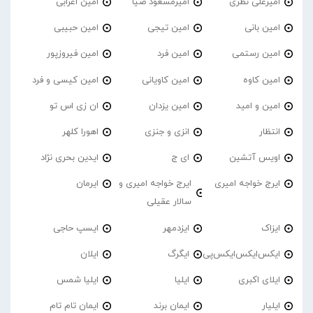
امیرعلی نظری
امیرمسعود ضیا
امین اعرابی
امین بانی
امین تیجی
امین حبیبی
امین رستمی
امین فرد
امین فیروزپور
امین کاوه
امین کاویانی
امین کیسی و فرد
امین و امید
امین یزدان
ان زی اس تو
انتظار
انزی و جنزی
اهورا کلهر
اویس آتشین
ای ج
ایدین بحری نژاد
ایرج خواجه امیری
ایرج خواجه امیری و
ایرمان
سالار عقیلی
ایزاک
ایزدمهر
ایسپ حاجی
ایکس‌ایکس‌ایکس‌پی
ایگرگ
ایلان
ایلای اکبری
ایلیا
ایلیا شمس
ایلیار
ایمان برند
ایمان تام تام