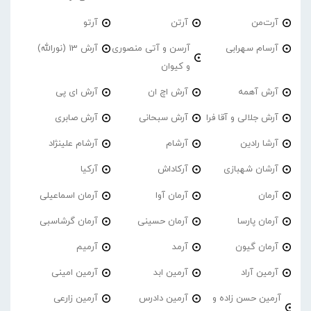
آرت‌من
آرتن
آرتو
آرسام سهرابی
آرسن و آتی منصوری
آرش 13 (نورالله)
و کیوان
آرش آهمه
آرش اچ ان
آرش ای پی
آرش جلالی و آقا فرا
آرش سبحانی
آرش صابری
آرشا رادین
آرشام
آرشام علینژاد
آرشان شهبازی
آرکاداش
آرکیا
آرمان
آرمان آوا
آرمان اسماعیلی
آرمان پارسا
آرمان حسینی
آرمان گرشاسبی
آرمان گیون
آرمد
آرمیم
آرمین آراد
آرمین ابد
آرمین امینی
آرمین حسن زاده و
آرمین دادرس
آرمین زارعی