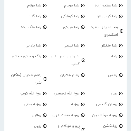
رضا عظیم زاده
رضا فرجام
رضا فرنام
رضا کرمی تارا
رضا کوشکی
رضا گلزار
رضا ماتیا و سعید
رضا مریدی
رضا ملک زاده
اسکندری
رضا منتظر
رضا نیسی
رضا یزدانی
رضایا
رضوان و امیرعباس
رنگ و هادی حدادی
گلاب
رهاس
رهام هادیان
رهام هادیان (ماکان
بند)
رهاو
روح الله تجسس
روح الله کرمی
روحان گندمی
روزبه
روزبه بمانی
روزبه درخشانیان
روزبه نعمت الهی
رولاین
ریفلکشن
رِیو و مونادم و
رییل