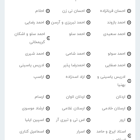
احسان قربانزاده
احسان نی زن
احلام
احمد بازوند
احمد تبریزی و آرسن
احمد‌ رضایی
احمد سعیدی
احمد سلو
احمد سلو و اشکان
کریمخانی
احمد سولو
احمد شامی
احمد شیری
احمد صفایی
احمدرضا پذیر
ادریس یاسینی
ادریس یاسینی و
اراد اسدزاده
اراسپ
بهنیا
اردلان
اردلان لاوان
ارسام
ارسلان خادمی
ارسلان غلامی
ارشاد موسوی
ارور
اس تی و تیری آر
اسپین ایلیا
استاد ایرج و حامد
اسرار
اسماعیل کناری
ضرغامی