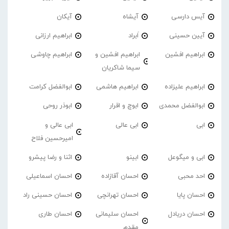
آیس دارسی
آیشاه
آیکان
آیین حسینی
اَبراد
ابراهیم ارزانی
ابراهیم افشین
ابراهیم افشین و
ابراهیم چاوشی
سیما شاکریان
ابراهیم علیزاده
ابراهیم هاشمی
ابوالفضل کرامت
ابوالفضل محمدی
ابوچ و اقرار
ابوذر روحی
ابی
ابی عالی
ابی عالی و
امیرحسین فلاح
ابی و میگوعل
ابینو
اثنا و رضا پیشرو
احد محبی
احسان آقازاده
احسان اسماعیلی
احسان پایا
احسان تهرانچی
احسان حسینی راد
احسان دریادل
احسان سلیمانی
احسان طاری
مقدم