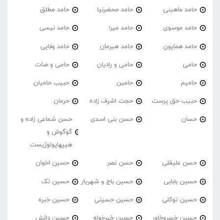
حامد ماهینی
حامد محضرنیا
حامد مطلق
حامد موسوی
حامد میرا
حامد نیسی
حامد همایون
حامد هیرمان
حامد وفایی
حامی
حامی و رادیان
حامی و صات
حامیم
حامین
حبیب حامیان
حبیب حق پرست
حجت اشرف زاده
حرمان
حسان
حسن بنی اسدی
حسن شماعی زاده و
گوگوش و
هیپهاپولوژیست
حسن علیقلی
حسن نصر
حسین اخوان
حسین بابایی
حسین باج و شهریار
حسین تک
حسین توکلی
حسین حسینی
حسین خبره
حسین خسروخاور
حسین خیرخواه
حسین دانش