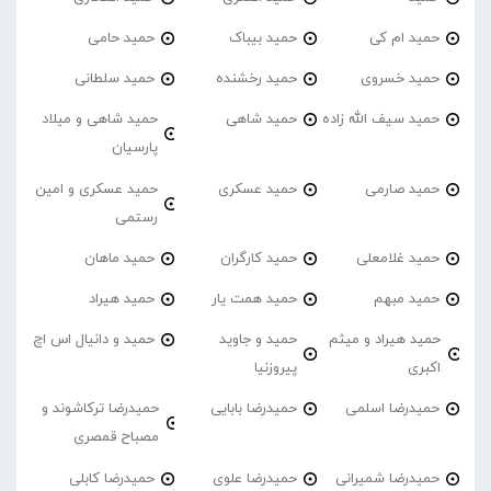
حمید ام کی
حمید بیباک
حمید حامی
حمید خسروی
حمید رخشنده
حمید سلطانی
حمید سیف الله زاده
حمید شاهی
حمید شاهی و میلاد
پارسیان
حمید صارمی
حمید عسکری
حمید عسکری و امین
رستمی
حمید غلامعلی
حمید کارگران
حمید ماهان
حمید مبهم
حمید همت یار
حمید هیراد
حمید هیراد و میثم
حمید و جاوید
حمید و دانیال اس اچ
اکبری
پیروزنیا
حمیدرضا اسلمی
حمیدرضا بابایی
حمیدرضا ترکاشوند و
مصباح قمصری
حمیدرضا شمیرانی
حمیدرضا علوی
حمیدرضا کابلی