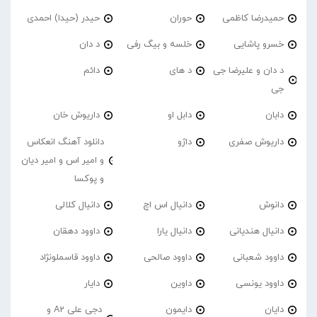
حمیدرضا کاظمی
حوران
حیدر (حیدا) احمدی
خسرو پاشایی
خلسه و بیگ رفی
د دان
د دان و علیرضا جی
د های
دائم
جی
دابان
دابل او
داریوش خان
داریوش صفری
داژو
دانلود آهنگ انعکاس
و امیر اس و امیر دیان
و پوکسا
دانوش
دانیال اس اچ
دانیال کلالی
دانیال هندیانی
دانیال یارا
داوود دهقان
داوود شعبانی
داوود صالحی
داوود قاسملونژاد
داوود یونسی
داوین
دایار
دایان
دایمون
دجی علی A2 و