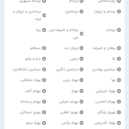
بردیا صادقی
برسام
برسام سپهری
برسام و ژیوان
برسامین
برسامین و ژیوان و
اِیف
برشام
برشام و علیرضا جی
برنا
جی
برهان و علیرضا
بروان بند
بسطام
بلا
بنجی
بنیا و چابو
بنیامین بهادری
بنیامین ذاکری
بنیامین مشتاقیان
بها
بهراد زینی
بهراد مشکانی
بهراد میرزایی
بهراز
بهرام آرام
بهرام الماسی
بهرام عمرانی
بهرام و بامداد
بهروز پایگان
بهروز لطفی
بهروز مسائلی
بهزاد آشتیانی
بهزاد پکس
بهزاد لیتو