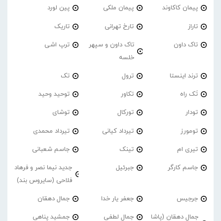
پیمان کاکاوند
پیمان ملکی
پین لورد
تاراز
تارخ تهرانی
تاریک
تاک داون
تاک داون و سپهر
ترپ اشی
خلسه
ترند اینستا
ترول
تک
تَک راه
تکاور
توحید وحید
تودار
تورکال
توشای
تومورز
تیرداد کیانی
تیرداد محمدی
تیری ام
تینک
جاسم شعبانی
جاسم کارگر
جبرئیل
جدید نیما نصر و فرهاد
فلاحی (سایروس بند)
جرجیس
جعفر یار خدا
جمال دهقان
جمال دهقان (پاشا
جمال لطفی
جمشید پناهی