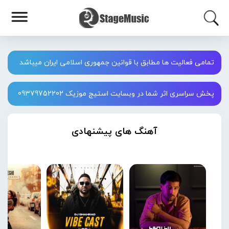
تمامی فعالیت ها مطابق با قوانین جمهوری اسلامی ایران میباشد
پخش سراسری اثر شما در وبسایت استیج موزیک 09379752202
آهنگ های پیشنهادی