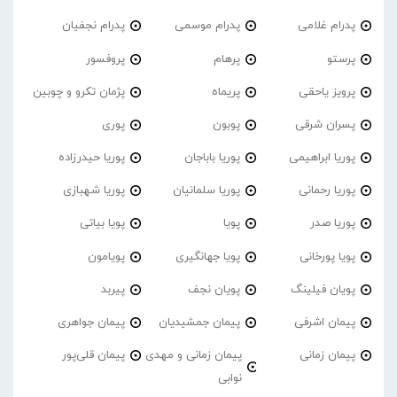
پدرام غلامی
پدرام موسمی
پدرام نجفیان
پرستو
پرهام
پروفسور
پرویز یاحقی
پریماه
پژمان تکرو و چوبین
پسران شرقی
پوبون
پوری
پوریا ابراهیمی
پوریا باباجان
پوریا حیدرزاده
پوریا رحمانی
پوریا سلمانیان
پوریا شهبازی
پوریا صدر
پویا
پویا بیاتی
پویا پورخانی
پویا جهانگیری
پویامون
پویان فیلینگ
پویان نجف
پیربد
پیمان اشرفی
پیمان جمشیدیان
پیمان جواهری
پیمان زمانی
پیمان زمانی و مهدی
پیمان قلی‌پور
نوابی