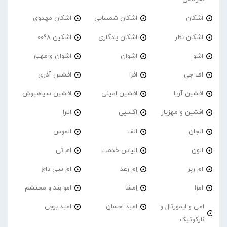
اشکان
اشکان شمسایی
اشکان مهدوی
اشکان نظر
اشکان یادگاری
اشکین 0098
اشو
اشوان
اشوان و مهیار
اف جی
افرا
افشین آذری
افشین آریا
افشین امینی
افشین سیاهپوش
افشین و مهزیار
اکسپی
الارا
الجان
الف
الموس
الون
الیاس خدمت
ام تی
ام رپر
اِم رعد
ام سی داج
امزا
اِمشا
امو بند و محتشم
امی و ایمورتال و
امید احسان
امید برجی
نارکوتیک