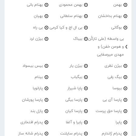
بهمن
بهمن محمودی
بهنام بانی
بهنام بداخشان
بهنام سلطانی
بهیان
بوگاتی
بی ال اچ و کیا کرمی
بی راه
بی واسطه (علی تارکُن
بیباک
بیژن لرد
و هومن خفن) و
مهدی میرصفایی
بیژن نظری
بیژن یار
بیس بیسواد
بیگ رفی
بیگباب
بینام
بیوسا
پاپا شیراز
پارانویا
پارسا آی بی
پارسا بیگی
پارسا پورشان
پارسا حق پرست
پارسا کیان
پازل بند
پایرا
پایرا و آلفا
پدرام افتخاری
پدرام ژاندارم
پدرام‌ سایلنت
پدرام شانه ساز