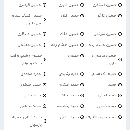
حسین فسنقری
حسین قنبری
حسین قیصری
حسین کارگر
حسین کنزو
حسین کینگ سد و
امیر تاتاری
حسین مزینانی
حسین مقام
حسین منتظری
حسین هاسم زاده
حسین هاشم زاده
حسین هاشمی
حسین هرمس و
حصمن
حصین و شایع و امیر
جاوید
خلوت و عرفان
حفیظ تک استار
حمزه رشیدی
حمزه محمدی
حمید
حمید اصغری
حمید افتخاری
حمید ام کی
حمید بیباک
حمید حامی
حمید خسروی
حمید رخشنده
حمید سلطانی
حمید سیف الله زاده
حمید شاهی
حمید شاهی و میلاد
پارسیان