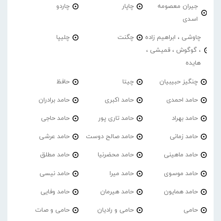
جیران معصومه
چاپار
چاردو
اسدی
چاوشی ، ابراهیم زاده
چگنت
چلیپا
، گوگوش ، قمیشی ،
هایده
چنگیز حبیبیان
چیتا
حافظ
حامد احمدی
حامد اکبری
حامد برادران
حامد بهراد
حامد تاری پور
حامد حاجی
حامد زمانی
حامد صالح دوست
حامد عرشی
حامد ماهینی
حامد محضرنیا
حامد مطلق
حامد موسوی
حامد میرا
حامد نیسی
حامد همایون
حامد هیرمان
حامد وفایی
حامی
حامی و رادیان
حامی و صات