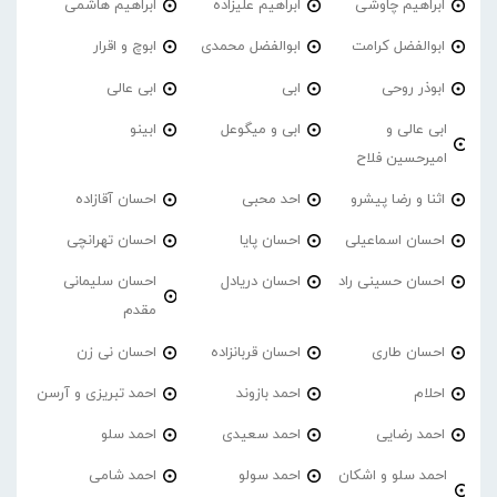
ابراهیم چاوشی
ابراهیم علیزاده
ابراهیم هاشمی
ابوالفضل کرامت
ابوالفضل محمدی
ابوچ و اقرار
ابوذر روحی
ابی
ابی عالی
ابی عالی و
ابی و میگوعل
ابینو
امیرحسین فلاح
اثنا و رضا پیشرو
احد محبی
احسان آقازاده
احسان اسماعیلی
احسان پایا
احسان تهرانچی
احسان حسینی راد
احسان دریادل
احسان سلیمانی
مقدم
احسان طاری
احسان قربانزاده
احسان نی زن
احلام
احمد بازوند
احمد تبریزی و آرسن
احمد‌ رضایی
احمد سعیدی
احمد سلو
احمد سلو و اشکان
احمد سولو
احمد شامی