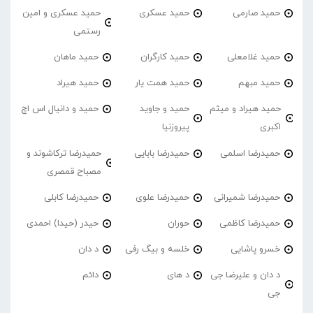
حمید صارمی
حمید عسکری
حمید عسکری و امین
رستمی
حمید غلامعلی
حمید کارگران
حمید ماهان
حمید مبهم
حمید همت یار
حمید هیراد
حمید هیراد و میثم
حمید و جاوید
حمید و دانیال اس اچ
اکبری
پیروزنیا
حمیدرضا اسلمی
حمیدرضا بابایی
حمیدرضا ترکاشوند و
مصباح قمصری
حمیدرضا شمیرانی
حمیدرضا علوی
حمیدرضا کابلی
حمیدرضا کاظمی
حوران
حیدر (حیدا) احمدی
خسرو پاشایی
خلسه و بیگ رفی
د دان
د دان و علیرضا جی
د های
دائم
جی