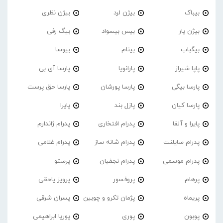
بیباک
بیژن لرد
بیژن نظری
بیژن یار
بیس بیسواد
بیگ رفی
بیگباب
بینام
بیوسا
پاپا شیراز
پارانویا
پارسا آی بی
پارسا بیگی
پارسا پورشان
پارسا حق پرست
پارسا کیان
پازل بند
پایرا
پایرا و آلفا
پدرام افتخاری
پدرام ژاندارم
پدرام‌ سایلنت
پدرام شانه ساز
پدرام غلامی
پدرام موسمی
پدرام نجفیان
پرستو
پرهام
پروفسور
پرویز یاحقی
پریماه
پژمان تکرو و چوبین
پسران شرقی
پوبون
پوری
پوریا ابراهیمی