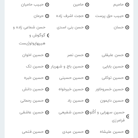
حامیم
حامین
حبیب حامیان
حبیب حق پرست
حجت اشرف زاده
حرمان
حسان
حسن بنی اسدی
حسن شماعی زاده و
گوگوش و
هیپهاپولوژیست
حسن علیقلی
حسن نصر
حسین اخوان
حسین بابایی
حسین باج و شهریار
حسین تک
حسین توکلی
حسین حسینی
حسین خبره
حسین خسروخاور
حسین خیرخواه
حسین دانش
حسین دایمون
حسین راد
حسین رحمانی
حسین سهرابی و اُکُلو
حسین شفیعی
حسین عاشقی
فرامرزی
حسین علیشاه
حسین عیدی
حسین فتحی