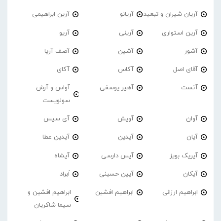
آریان شیران و تبعید
آریانو
آرین ابراهیمی
آرین استواری
آرینی
آریو
آشور
آشین
آصف آریا
آقای اصل
آکاس
آکای
آنست
آهیر یوسفی
آواس و آرش
سولویست
آوان
آویش
آی سیس
آیان
آیدین
آیدین عطا
آیریک بویز
آیس دارسی
آیشاه
آیکان
آیین حسینی
اَبراد
ابراهیم ارزانی
ابراهیم افشین
ابراهیم افشین و
سیما شاکریان