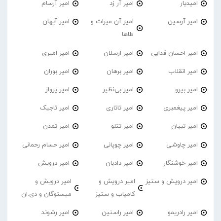
امیدیار
امیر آر زد
امیر آرسام
امیر آرسین
امیر آن میراث و
امیر آیهان
طاها
امیر احسان فدایی
امیر ارسلان
امیر امیری
امیر انقلاب
امیر برهان
امیر‌ بوران
امیر بیرو
امیر بی‌نظیر
امیر پرواز
امیر پیغمبری
امیر تاتاری
امیر تاجیک
امیر تبیان
امیر تتلو
امیر تمدن
امیر چاوشی
امیر چوپانی
امیر حسام رحمانی
امیر خوشنگار
امیر دادبان
امیر درویش
امیر درویش و ستیز
امیر درویش و
امیر درویش و
کامیاب و ستیز
میستوگان و دی.ان
امیر رادریمو
امیر راستین
امیر رشوند