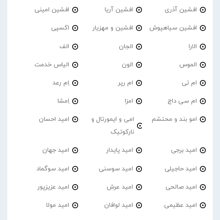
افشین آذری
افشین آریا
افشین امینی
افشین سیاهپوش
افشین و مهزیار
اکسپی
الارا
الجان
الف
الموس
الون
الیاس خدمت
ام تی
ام رپر
اِم رعد
ام سی داج
امزا
اِمشا
امو بند و محتشم
امی و ایمورتال و
امید احسان
نارکوتیک
امید برجی
امید پایدار
امید جهان
امید حاجیلی
امید سوسنی
امید سوگماد
امید صالحی
امید عرش
امید عزیزپور
امید عظیمی
امید لوافان
امید مولا