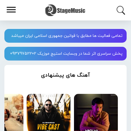
تمامی فعالیت ها مطابق با قوانین جمهوری اسلامی ایران میباشد
پخش سراسری اثر شما در وبسایت استیج موزیک 09379752202
آهنگ های پیشنهادی