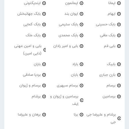
ایمانا
ایمانمون
ایندیکتونی
ایهام
ایوان بند
بابک جهانبخش
بابک حسینی
بابک سلیمی
بابک کمایی
بابک مافی
بابک محمدی
بابک ملک
بابی فم
بابی و امیر رادان
بابی و امین مهنی
(دایی امین)
بابیک
باراد
باران
بارن جباری
بایان
بردیا صادقی
برسام
برسام سپهری
برسام و ژیوان
برسامین
برسامین و ژیوان و
برشام
اِیف
برشام و علیرضا جی
برنا
برهان و علیرضا
جی