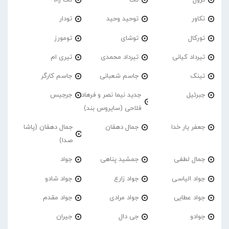
ترول
تک
تَک راه
تکاور
توحید وحید
تودار
تورکال
توشای
تومورز
تیرداد کیانی
تیرداد محمدی
تیری ام
تینک
جاسم شعبانی
جاسم کارگر
جبرئیل
جدید نیما نصر و فرهاد
جرجیس
فلاحی (سایروس بند)
جعفر یار خدا
جمال دهقان
جمال دهقان (پاشا
صدا)
جمال لطفی
جمشید پناهی
جواد
جواد الیاسی
جواد زارع
جواد شادو
جواد عطایی
جواد مرادی
جواد مقدم
جوادو
جی دال
جیران