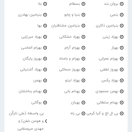
بروان بند
بسطام
بلا
بنجی
بنیا و چابو
بنیامین بهادری
بنیامین ذاکری
بنیامین مشتاقیان
بها
بهراد زینی
بهراد مشکانی
بهراد میرزایی
بهراز
بهرام آرام
بهرام الماسی
بهرام عمرانی
بهرام و بامداد
بهروز پایگان
بهروز لطفی
بهروز مسائلی
بهزاد آشتیانی
بهزاد پکس
بهزاد لیتو
بهمن
بهمن محمودی
بهنام بانی
بهنام بداخشان
بهنام سلطانی
بهیان
بوگاتی
بی ال اچ و کیا کرمی
بی راه
بی واسطه (علی تارکُن
و هومن خفن) و
مهدی میرصفایی