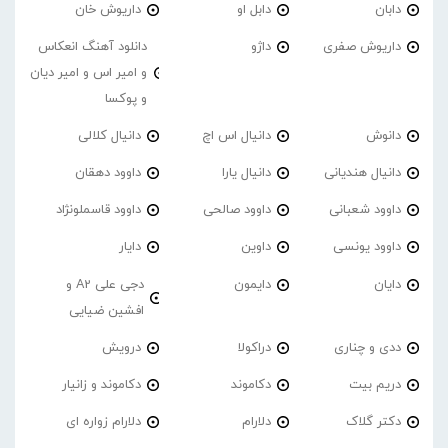
دابان
دابل او
داریوش خان
داریوش صفری
داژو
دانلود آهنگ انعکاس
و امیر اس و امیر دیان
و پوکسا
دانوش
دانیال اس اچ
دانیال کلالی
دانیال هندیانی
دانیال یارا
داوود دهقان
داوود شعبانی
داوود صالحی
داوود قاسملونژاد
داوود یونسی
داوین
دایار
دایان
دایمون
دجی علی A2 و
افشین ضیایی
ددی و چناری
دراکولا
درویش
دریم بیت
دکاموند
دکاموند و زانیار
دکتر گلاک
دلارام
دلارام زواره ای