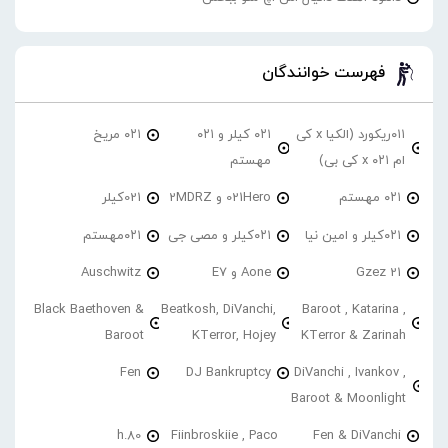
فهرست خوانندگان
۰۱۱ریکورد (الکیا x کی
۰۲۱ کیلر و ۰۲۱
۰۲۱ مریخ
ام ۰۲۱ x کی بی)
مهستم
۰۲۱ مهستم
021Hero و 2MDRZ
021کیلر
۰۲۱کیلر و امین نیا
۰۲۱کیلر و مصی جی
۰۲۱مهستم
21 Gzez
Aone و E7
Auschwitz
Black Baethoven &
Beatkosh, DiVanchi,
Baroot , Katarina ,
Baroot
KTerror, Hojey
KTerror & Zarinah
Fen
DJ Bankruptcy
DiVanchi , Ivankov ,
Baroot & Moonlight
h.80
Fiinbroskiie , Paco
Fen & DiVanchi