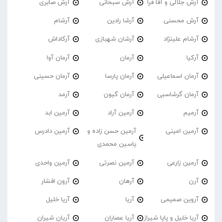
آرش جلالی و آقا فرا
آرش سبحانی
آرش صابری
آرش محسنی
آرشا رادین
آرشام
آرشام علینژاد
آرشان شهبازی
آرکاداش
آرکیا
آرمان
آرمان آوا
آرمان اسماعیلی
آرمان پارسا
آرمان حسینی
آرمان گرشاسبی
آرمان گیون
آرمد
آرمیم
آرمین آراد
آرمین ابد
آرمین امینی
آرمین حسن زاده و
آرمین دادرس
یاسین محمدی
آرمین زارعی
آرمین نصرتی
آرمین واحدی
آرن
آرهان
آرون افشار
آروین صمیمی
آریا
آریا خلیل
آریا خلیل و پاپا شیراز
آریا عصاران
آریان شیران