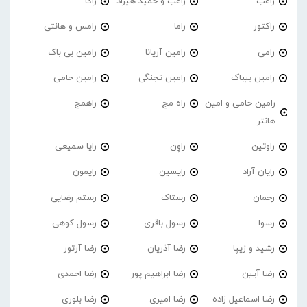
راغب
راغب و حمید هیراد
راکا
راکتور
راما
رامس و هانتی
رامی
رامین آریانا
رامین بی باک
رامین بیباک
رامین تجنگی
رامین حامی
رامین حامی و امین
راه مج
راهمج
هانتر
راوتین
راوِن
رایا سمیعی
رایان آراد
رایسین
رایمون
رحمان
رستاک
رستم رضایی
رسوا
رسول باقری
رسول کوهی
رشید و زیپا
رضا آذریان
رضا آرتور
رضا آیین
رضا ابراهیم پور
رضا احمدی
رضا اسماعیل زاده
رضا امیری
رضا بلوری