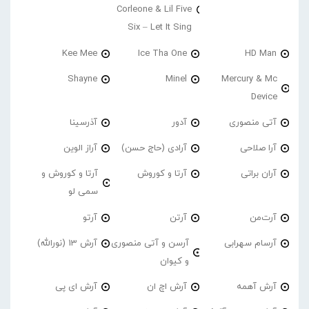
Corleone & Lil Five
Six – Let It Sing
Kee Mee
Ice Tha One
HD Man
Shayne
Minel
Mercury & Mc
Device
آتی منصوری
آدور
آذرسینا
آرا صلاحی
آرادی (حاج حسن)
آراز الوین
آران براتی
آرتا و کوروش
آرتا و کوروش و
سمی لو
آرت‌من
آرتن
آرتو
آرسام سهرابی
آرسن و آتی منصوری
آرش 13 (نورالله)
و کیوان
آرش آهمه
آرش اچ ان
آرش ای پی