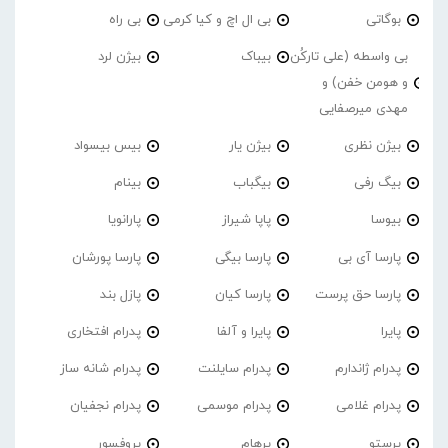
بوگاتی
بی ال اچ و کیا کرمی
بی راه
بی واسطه (علی تارکُن
بیباک
بیژن لرد
و هومن خفن) و
مهدی میرصفایی
بیژن نظری
بیژن یار
بیس بیسواد
بیگ رفی
بیگباب
بینام
بیوسا
پاپا شیراز
پارانویا
پارسا آی بی
پارسا بیگی
پارسا پورشان
پارسا حق پرست
پارسا کیان
پازل بند
پایرا
پایرا و آلفا
پدرام افتخاری
پدرام ژاندارم
پدرام‌ سایلنت
پدرام شانه ساز
پدرام غلامی
پدرام موسمی
پدرام نجفیان
پرستو
پرهام
پروفسور