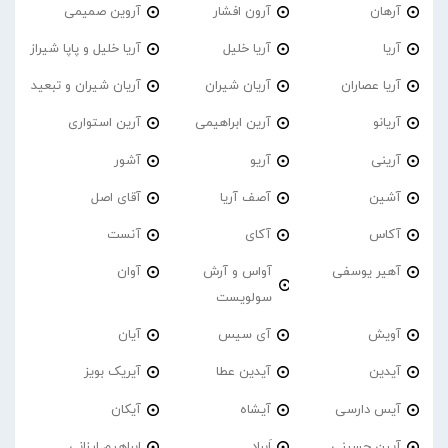
آرهان
آرون افشار
آروین صمیمی
آریا
آریا خلیل
آریا خلیل و پاپا شیراز
آریا عصاران
آریان شیران
آریان شیران و تبعید
آریانو
آرین ابراهیمی
آرین استواری
آرینی
آریو
آشور
آشین
آصف آریا
آقای اصل
آکاس
آکای
آنست
آهیر یوسفی
آواس و آرش
آوان
سولویست
آویش
آی سیس
آیان
آیدین
آیدین عطا
آیریک بویز
آیس دارسی
آیشاه
آیکان
آیین حسینی
اَبراد
ابراهیم ارزانی