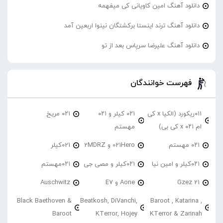
دانلود آهنگ امین کاویانی کی میفهمه
دانلود آهنگ ترند اینستا برکشتگان نینوا اربعین آمد
دانلود آهنگ علیرضا سرپاس بعد از تو
فهرست خوانندگان
۰۱۱ریکورد (الکیا x کی
۰۲۱ کیلر و ۰۲۱
۰۲۱ مریخ
ام ۰۲۱ x کی بی)
مهستم
۰۲۱ مهستم
021Hero و 2MDRZ
021کیلر
۰۲۱کیلر و امین نیا
۰۲۱کیلر و مصی جی
۰۲۱مهستم
21 Gzez
Aone و E7
Auschwitz
Black Baethoven &
Beatkosh, DiVanchi,
Baroot , Katarina ,
Baroot
KTerror, Hojey
KTerror & Zarinah