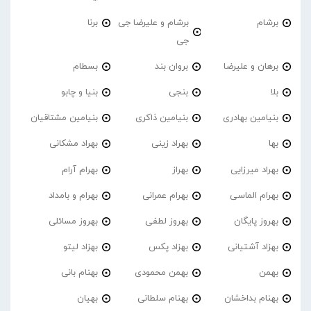
برشام
برشام و علیرضا جی
برنا
جی
برهان و علیرضا
بروان بند
بسطام
بلا
بنجی
بنیا و چابو
بنیامین بهادری
بنیامین ذاکری
بنیامین مشتاقیان
بها
بهراد زینی
بهراد مشکانی
بهراد میرزایی
بهراز
بهرام آرام
بهرام الماسی
بهرام عمرانی
بهرام و بامداد
بهروز پایگان
بهروز لطفی
بهروز مسائلی
بهزاد آشتیانی
بهزاد پکس
بهزاد لیتو
بهمن
بهمن محمودی
بهنام بانی
بهنام بداخشان
بهنام سلطانی
بهیان