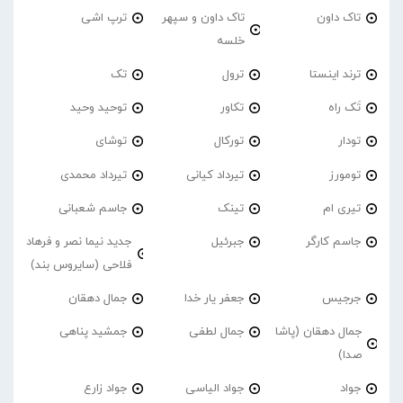
تاک داون
تاک داون و سپهر
ترپ اشی
خلسه
ترند اینستا
ترول
تک
تَک راه
تکاور
توحید وحید
تودار
تورکال
توشای
تومورز
تیرداد کیانی
تیرداد محمدی
تیری ام
تینک
جاسم شعبانی
جاسم کارگر
جبرئیل
جدید نیما نصر و فرهاد
فلاحی (سایروس بند)
جرجیس
جعفر یار خدا
جمال دهقان
جمال دهقان (پاشا
جمال لطفی
جمشید پناهی
صدا)
جواد
جواد الیاسی
جواد زارع