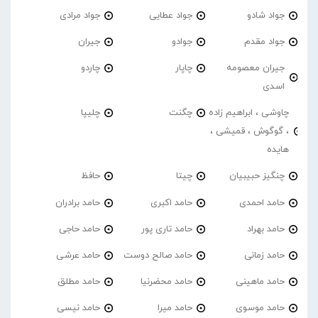
جواد شادو
جواد عطایی
جواد مرادی
جواد مقدم
جوادو
جیران
جیران معصومه
چاپار
چاردو
اسدی
چاوشی ، ابراهیم زاده
چگنت
چلیپا
، گوگوش ، قمیشی ،
هایده
چنگیز حبیبیان
چیتا
حافظ
حامد احمدی
حامد اکبری
حامد برادران
حامد بهراد
حامد تاری پور
حامد حاجی
حامد زمانی
حامد صالح دوست
حامد عرشی
حامد ماهینی
حامد محضرنیا
حامد مطلق
حامد موسوی
حامد میرا
حامد نیسی