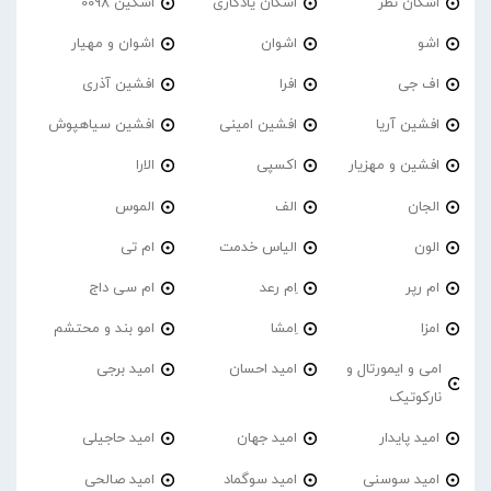
اشکان نظر
اشکان یادگاری
اشکین 0098
اشو
اشوان
اشوان و مهیار
اف جی
افرا
افشین آذری
افشین آریا
افشین امینی
افشین سیاهپوش
افشین و مهزیار
اکسپی
الارا
الجان
الف
الموس
الون
الیاس خدمت
ام تی
ام رپر
اِم رعد
ام سی داج
امزا
اِمشا
امو بند و محتشم
امی و ایمورتال و
امید احسان
امید برجی
نارکوتیک
امید پایدار
امید جهان
امید حاجیلی
امید سوسنی
امید سوگماد
امید صالحی