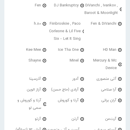
Fen
DJ Bankruptcy
DiVanchi , Ivankov ,
Baroot & Moonlight
h.80
Fiinbroskiie , Paco
Fen & DiVanchi
Corleone & Lil Five
Six – Let It Sing
Kee Mee
Ice Tha One
HD Man
Shayne
Minel
Mercury & Mc
Device
آتی منصوری
آدور
آذرسینا
آرا صلاحی
آرادی (حاج حسن)
آراز الوین
آران براتی
آرتا و کوروش
آرتا و کوروش و
سمی لو
آرت‌من
آرتن
آرتو
آرسام سهرابی
آرسن و آتی منصوری
آرش 13 (نورالله)