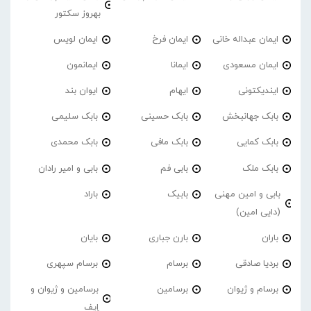
بهروز سکتور
ایمان عبداله خانی
ایمان فرخ
ایمان لویس
ایمان مسعودی
ایمانا
ایمانمون
ایندیکتونی
ایهام
ایوان بند
بابک جهانبخش
بابک حسینی
بابک سلیمی
بابک کمایی
بابک مافی
بابک محمدی
بابک ملک
بابی فم
بابی و امیر رادان
بابی و امین مهنی
بابیک
باراد
(دایی امین)
باران
بارن جباری
بایان
بردیا صادقی
برسام
برسام سپهری
برسام و ژیوان
برسامین
برسامین و ژیوان و
اِیف