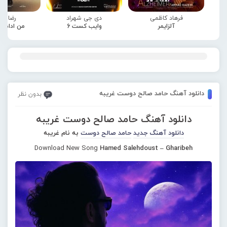
فرهاد کاظمی
دی جی شهراد
رضا صا
آلزایمر
وایب کست 6
من ادامه
دانلود آهنگ حامد صالح دوست غریبه
بدون نظر
دانلود آهنگ حامد صالح دوست غریبه
دانلود آهنگ جدید
حامد صالح دوست
به نام غریبه
Download New Song
Hamed Salehdoust – Gharibeh