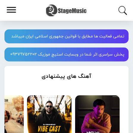
تمامی فعالیت ها مطابق با قوانین جمهوری اسلامی ایران میباشد
پخش سراسری اثر شما در وبسایت استیج موزیک 09379752202
آهنگ های پیشنهادی