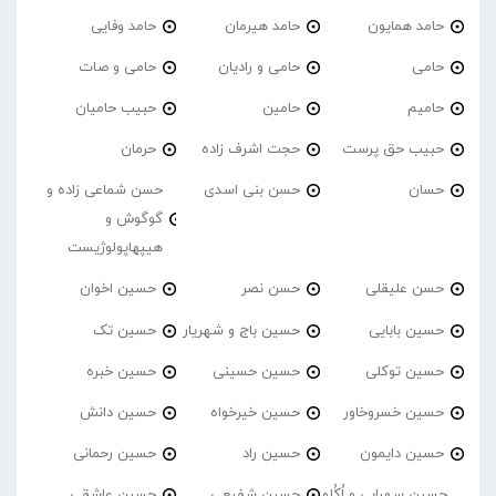
حامد همایون
حامد هیرمان
حامد وفایی
حامی
حامی و رادیان
حامی و صات
حامیم
حامین
حبیب حامیان
حبیب حق پرست
حجت اشرف زاده
حرمان
حسان
حسن بنی اسدی
حسن شماعی زاده و
گوگوش و
هیپهاپولوژیست
حسن علیقلی
حسن نصر
حسین اخوان
حسین بابایی
حسین باج و شهریار
حسین تک
حسین توکلی
حسین حسینی
حسین خبره
حسین خسروخاور
حسین خیرخواه
حسین دانش
حسین دایمون
حسین راد
حسین رحمانی
حسین سهرابی و اُکُلو
حسین شفیعی
حسین عاشقی