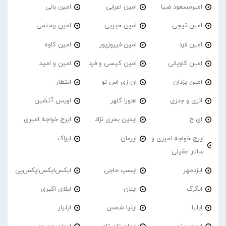
امیرمسعود ضیا
امین اعرابی
امین بانی
امین تیجی
امین حبیبی
امین رستمی
امین فرد
امین فیروزپور
امین کاوه
امین کاویانی
امین کیسی و فرد
امین و امید
امین یزدان
ان زی اس تو
انتظار
انزی و جنزی
اهورا کلهر
اویس آتشین
ای ج
ایدین بحری نژاد
ایرج خواجه امیری
ایرج خواجه امیری و
ایرمان
ایزاک
سالار عقیلی
ایزدمهر
ایسپ حاجی
ایکس‌ایکس‌ایکس‌پی
ایگرگ
ایلان
ایلای اکبری
ایلیا
ایلیا شمس
ایلیار