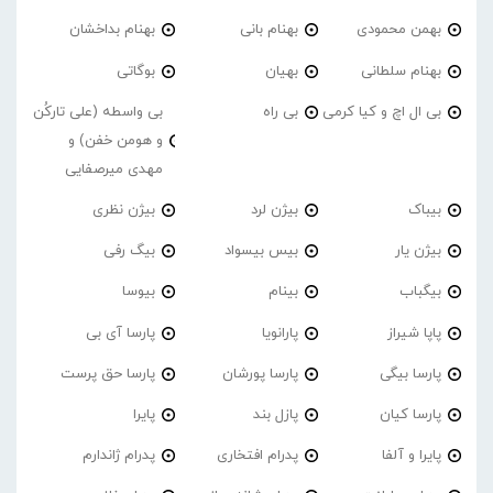
بهمن محمودی
بهنام بانی
بهنام بداخشان
بهنام سلطانی
بهیان
بوگاتی
بی ال اچ و کیا کرمی
بی راه
بی واسطه (علی تارکُن
و هومن خفن) و
مهدی میرصفایی
بیباک
بیژن لرد
بیژن نظری
بیژن یار
بیس بیسواد
بیگ رفی
بیگباب
بینام
بیوسا
پاپا شیراز
پارانویا
پارسا آی بی
پارسا بیگی
پارسا پورشان
پارسا حق پرست
پارسا کیان
پازل بند
پایرا
پایرا و آلفا
پدرام افتخاری
پدرام ژاندارم