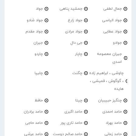
جمال لطفی
جمشید پناهی
جواد
جواد الیاسی
جواد زارع
جواد شادو
جواد عطایی
جواد مرادی
جواد مقدم
جوادو
جی دال
جیران
جیران معصومه
چاپار
چاردو
اسدی
چاوشی ، ابراهیم زاده
چگنت
چلیپا
، گوگوش ، قمیشی ،
هایده
چنگیز حبیبیان
چیتا
حافظ
حامد احمدی
حامد اکبری
حامد برادران
حامد بهراد
حامد تاری پور
حامد حاجی
حامد زمانی
حامد صالح دوست
حامد عرشی