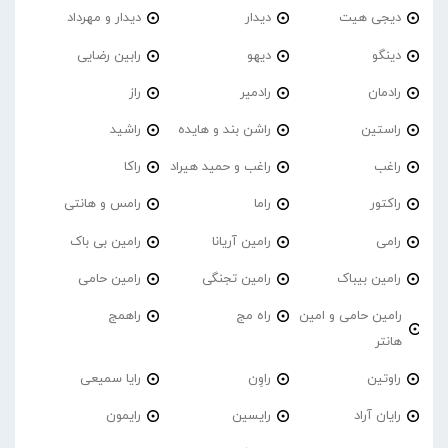
دیجی هیت
دیدار
دیدار و مهرداد
دینگو
دیهو
رابین رضایی
رادمان
رادمیر
راز
راستین
راشن بند و هایده
راشید
راغب
راغب و حمید هیراد
راکا
راکتور
راما
رامس و هانتی
رامی
رامین آریانا
رامین بی باک
رامین بیباک
رامین تجنگی
رامین حامی
رامین حامی و امین
راه مج
راهمج
هانتر
راوتین
راوِن
رایا سمیعی
رایان آراد
رایسین
رایمون