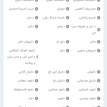
حمیدرضا کاظمی
حوران
حیدر (حیدا) احمدی
خسرو پاشایی
خلسه و بیگ رفی
د دان
د دان و علیرضا جی
د های
دائم
جی
دابان
دابل او
داریوش خان
داریوش صفری
داژو
دانلود آهنگ انعکاس
و امیر اس و امیر دیان
و پوکسا
دانوش
دانیال اس اچ
دانیال کلالی
دانیال هندیانی
دانیال یارا
داوود دهقان
داوود شعبانی
داوود صالحی
داوود قاسملونژاد
داوود یونسی
داوین
دایار