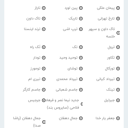
پیمان ملکی
پین لورد
تاراز
تارخ تهرانی
تاریک
تاک داون
تاک داون و سپهر
ترپ اشی
ترند اینستا
خلسه
ترول
تک
تَک راه
تکاور
توحید وحید
تودار
تورکال
توشای
تومورز
تیرداد کیانی
تیرداد محمدی
تیری ام
تینک
جاسم شعبانی
جاسم کارگر
جبرئیل
جدید نیما نصر و فرهاد
جرجیس
فلاحی (سایروس بند)
جعفر یار خدا
جمال دهقان
جمال دهقان (پاشا
صدا)