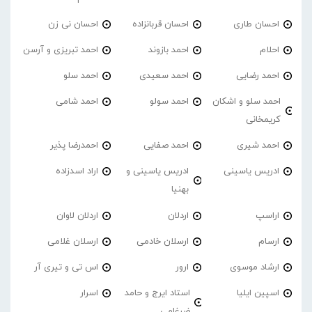
احسان طاری
احسان قربانزاده
احسان نی زن
احلام
احمد بازوند
احمد تبریزی و آرسن
احمد‌ رضایی
احمد سعیدی
احمد سلو
احمد سلو و اشکان
احمد سولو
احمد شامی
کریمخانی
احمد شیری
احمد صفایی
احمدرضا پذیر
ادریس یاسینی
ادریس یاسینی و
اراد اسدزاده
بهنیا
اراسپ
اردلان
اردلان لاوان
ارسام
ارسلان خادمی
ارسلان غلامی
ارشاد موسوی
ارور
اس تی و تیری آر
اسپین ایلیا
استاد ایرج و حامد
اسرار
ضرغامی