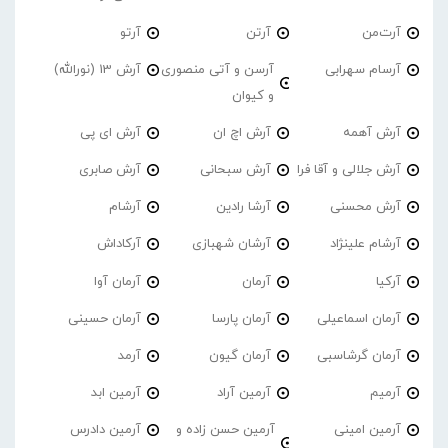
آرت‌من
آرتن
آرتو
آرسام سهرابی
آرسن و آتی منصوری
آرش 13 (نورالله)
و کیوان
آرش آهمه
آرش اچ ان
آرش ای پی
آرش جلالی و آقا فرا
آرش سبحانی
آرش صابری
آرش محسنی
آرشا رادین
آرشام
آرشام علینژاد
آرشان شهبازی
آرکاداش
آرکیا
آرمان
آرمان آوا
آرمان اسماعیلی
آرمان پارسا
آرمان حسینی
آرمان گرشاسبی
آرمان گیون
آرمد
آرمیم
آرمین آراد
آرمین ابد
آرمین امینی
آرمین حسن زاده و
آرمین دادرس