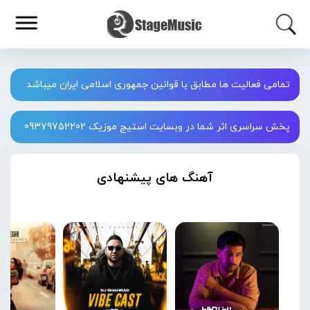
تمامی فعالیت ها مطابق با قوانین جمهوری اسلامی ایران میباشد
پخش سراسری اثر شما در وبسایت استیج موزیک 09379752202
آهنگ های پیشنهادی