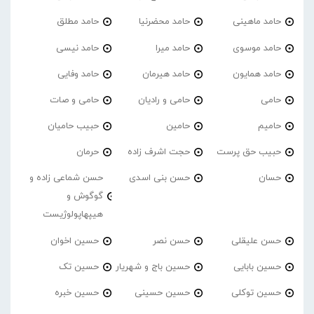
حامد ماهینی
حامد محضرنیا
حامد مطلق
حامد موسوی
حامد میرا
حامد نیسی
حامد همایون
حامد هیرمان
حامد وفایی
حامی
حامی و رادیان
حامی و صات
حامیم
حامین
حبیب حامیان
حبیب حق پرست
حجت اشرف زاده
حرمان
حسان
حسن بنی اسدی
حسن شماعی زاده و
گوگوش و
هیپهاپولوژیست
حسن علیقلی
حسن نصر
حسین اخوان
حسین بابایی
حسین باج و شهریار
حسین تک
حسین توکلی
حسین حسینی
حسین خبره