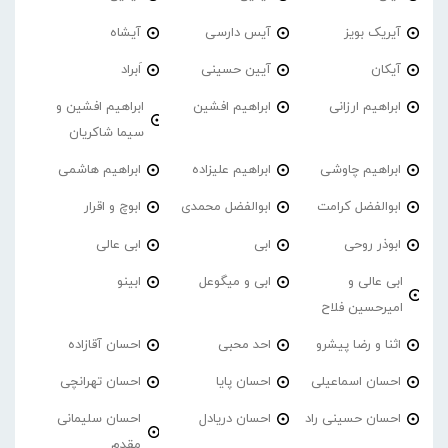
آیریک بویز
آیس دارسی
آیشاه
آیکان
آیین حسینی
اَبراد
ابراهیم ارزانی
ابراهیم افشین
ابراهیم افشین و
سیما شاکریان
ابراهیم چاوشی
ابراهیم علیزاده
ابراهیم هاشمی
ابوالفضل کرامت
ابوالفضل محمدی
ابوچ و اقرار
ابوذر روحی
ابی
ابی عالی
ابی عالی و
ابی و میگوعل
ابینو
امیرحسین فلاح
اثنا و رضا پیشرو
احد محبی
احسان آقازاده
احسان اسماعیلی
احسان پایا
احسان تهرانچی
احسان حسینی راد
احسان دریادل
احسان سلیمانی
مقدم