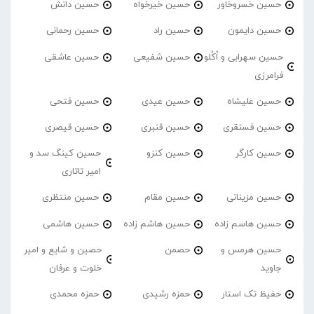
حسین خسروخاور
حسین خیرخواه
حسین دانش
حسین دایمون
حسین راد
حسین رحمانی
حسین سهرابی و اُکُلو
حسین شفیعی
حسین عاشقی
فرامرزی
حسین علیشاه
حسین عیدی
حسین فتحی
حسین فسنقری
حسین قنبری
حسین قیصری
حسین کارگر
حسین کنزو
حسین کینگ سد و
امیر تاتاری
حسین مزینانی
حسین مقام
حسین منتظری
حسین هاسم زاده
حسین هاشم زاده
حسین هاشمی
حسین هرمس و
حصمن
حصین و شایع و امیر
جاوید
خلوت و عرفان
حفیظ تک استار
حمزه رشیدی
حمزه محمدی