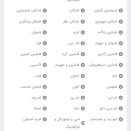
اسماعیل کناری
اشکان
اشکان شمسایی
اشکان مهدوی
اشکان نظر
اشکان یادگاری
اشکین 0098
اشو
اشوان
اشوان و مهیار
اف جی
افرا
افشین آذری
افشین آریا
افشین امینی
افشین سیاهپوش
افشین و مهزیار
اکسپی
الارا
الجان
الف
الموس
الون
الیاس خدمت
ام تی
ام رپر
اِم رعد
ام سی داج
امزا
اِمشا
امو بند و محتشم
امی و ایمورتال و
امید احسان
نارکوتیک