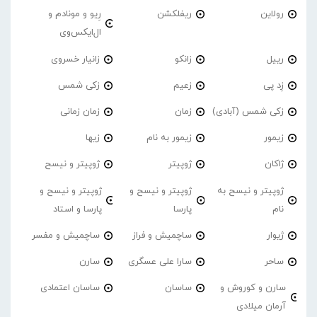
رولاین
ریفلکشن
رِیو و مونادم و
ال‌ایکس‌وی
رییل
زانکو
زانیار خسروی
زِد پی
زعیم
زکی شمس
زکی شمس (آبادی)
زمان
زمان زمانی
زیمور
زیمور به نام
زیها
ژاکان
ژوپیتر
ژوپیتر و نیسح
ژوپیتر و نیسح به
ژوپیتر و نیسح و
ژوپیتر و نیسح و
نام
پارسا
پارسا و استاد
ژیوار
ساچمیش و فراز
ساچمیش و مفسر
ساحر
سارا علی عسگری
سارن
سارن و کوروش و
ساسان
ساسان اعتمادی
آرمان میلادی