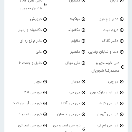
دایان
دایمون
دجی علی A2 و
افشین ضیایی
ددی و چناری
دراکولا
درویش
دریم بیت
دکاموند
دکاموند و زانیار
دکتر گلاک
دلارام
دلارام زواره ای
دلتا و شایان رضایی
دلصیر
دنی
دنی خرسندی و
دنی دوئل
دنیل و جفت 6
محمدرضا شجریان
دورچی
دومان
دویار
دی ام و دارک بوی
دی جی
دی جی 4A
دی جی Alip
دی جی آتابا
دی جی آرمین تیک
دی جی آروین
دی جی احسان
دی جی ام بیت
دی جی ام تی
دی جی امیر و دی
دی جی امیرازی