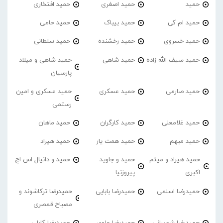
حمید
حمید اصغری
حمید افتخاری
حمید ام کی
حمید بیباک
حمید حامی
حمید خسروی
حمید رخشنده
حمید سلطانی
حمید سیف الله زاده
حمید شاهی
حمید شاهی و میلاد
پارسیان
حمید صارمی
حمید عسکری
حمید عسکری و امین
رستمی
حمید غلامعلی
حمید کارگران
حمید ماهان
حمید مبهم
حمید همت یار
حمید هیراد
حمید هیراد و میثم
حمید و جاوید
حمید و دانیال اس اچ
اکبری
پیروزنیا
حمیدرضا اسلمی
حمیدرضا بابایی
حمیدرضا ترکاشوند و
مصباح قمصری
حمیدرضا شمیرانی
حمیدرضا علوی
حمیدرضا کابلی