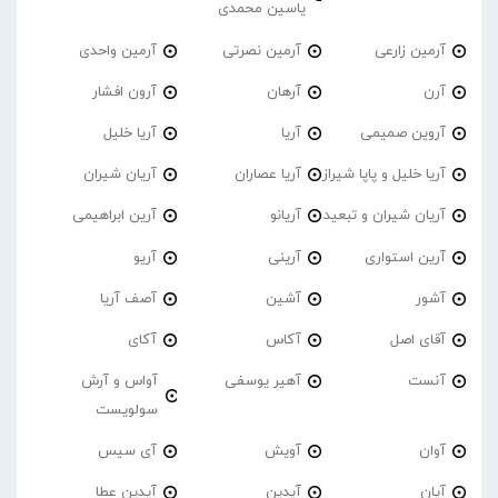
یاسین محمدی
آرمین زارعی
آرمین نصرتی
آرمین واحدی
آرن
آرهان
آرون افشار
آروین صمیمی
آریا
آریا خلیل
آریا خلیل و پاپا شیراز
آریا عصاران
آریان شیران
آریان شیران و تبعید
آریانو
آرین ابراهیمی
آرین استواری
آرینی
آریو
آشور
آشین
آصف آریا
آقای اصل
آکاس
آکای
آنست
آهیر یوسفی
آواس و آرش
سولویست
آوان
آویش
آی سیس
آیان
آیدین
آیدین عطا