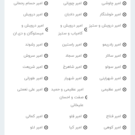
امیر چاوشی
امیر چوپانی
امیر حسام رحمانی
امیر خوشنگار
امیر دادبان
امیر درویش
امیر درویش و ستیز
امیر درویش و
امیر درویش و
کامیاب و ستیز
میستوگان و دی.ان
امیر رادریمو
امیر راستین
امیر رشوند
امیر سالار
امیر سجاد
امیر سروش
امیر سولو
امیر شاهرخ
امیر شریعت
امیر شهراینی
امیر شهیار
امیر طورانی
امیر عظیمی
امیر عظیمی و حمید
امیر علی نعمتی
صفت و احسان
علیخانی
امیر فتاح
امیر فِلو
امیر کمالی
امیر کوهی
امیر کیا
امیر لئو