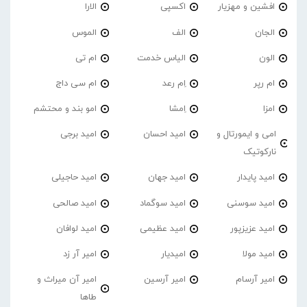
افشین و مهزیار
اکسپی
الارا
الجان
الف
الموس
الون
الیاس خدمت
ام تی
ام رپر
اِم رعد
ام سی داج
امزا
اِمشا
امو بند و محتشم
امی و ایمورتال و
امید احسان
امید برجی
نارکوتیک
امید پایدار
امید جهان
امید حاجیلی
امید سوسنی
امید سوگماد
امید صالحی
امید عزیزپور
امید عظیمی
امید لوافان
امید مولا
امیدیار
امیر آر زد
امیر آرسام
امیر آرسین
امیر آن میراث و
طاها