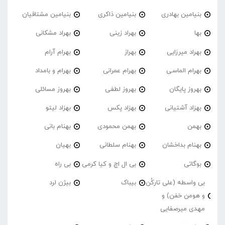
بنیامین بهادری
بنیامین ذاکری
بنیامین مشتاقیان
بها
بهراد زینی
بهراد مشکانی
بهراد میرزایی
بهراز
بهرام آرام
بهرام الماسی
بهرام عمرانی
بهرام و بامداد
بهروز پایگان
بهروز لطفی
بهروز مسائلی
بهزاد آشتیانی
بهزاد پکس
بهزاد لیتو
بهمن
بهمن محمودی
بهنام بانی
بهنام بداخشان
بهنام سلطانی
بهیان
بوگاتی
بی ال اچ و کیا کرمی
بی راه
بی واسطه (علی تارکُن
بیباک
بیژن لرد
و هومن خفن) و
مهدی میرصفایی