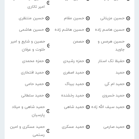
امیر تاتاری
حسین مزینانی
حسین مقام
حسین منتظری
حسین هاسم زاده
حسین هاشم زاده
حسین هاشمی
حسین هرمس و
حصمن
حصین و شایع و امیر
جاوید
خلوت و عرفان
حفیظ تک استار
حمزه رشیدی
حمزه محمدی
حمید
حمید اصغری
حمید افتخاری
حمید ام کی
حمید بیباک
حمید حامی
حمید خسروی
حمید رخشنده
حمید سلطانی
حمید سیف الله زاده
حمید شاهی
حمید شاهی و میلاد
پارسیان
حمید صارمی
حمید عسکری
حمید عسکری و امین
رستمی