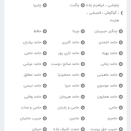
چاوشی ، ابراهیم زاده
چگنت
چلیپا
، گوگوش ، قمیشی ،
هایده
چنگیز حبیبیان
چیتا
حافظ
حامد احمدی
حامد اکبری
حامد برادران
حامد بهراد
حامد تاری پور
حامد حاجی
حامد زمانی
حامد صالح دوست
حامد عرشی
حامد ماهینی
حامد محضرنیا
حامد مطلق
حامد موسوی
حامد میرا
حامد نیسی
حامد همایون
حامد هیرمان
حامد وفایی
حامی
حامی و رادیان
حامی و صات
حامیم
حامین
حبیب حامیان
حبیب حق پرست
حجت اشرف زاده
حرمان