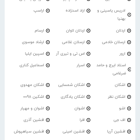
ادریس یاسینی و
اراد اسدزاده
اراسپ
بهنیا
اردلان
اردلان لاوان
ارسام
ارسلان خادمی
ارسلان غلامی
ارشاد موسوی
ارور
اس تی و تیری آر
اسپین ایلیا
استاد ایرج و حامد
اسرار
اسماعیل کناری
ضرغامی
اشکان
اشکان شمسایی
اشکان مهدوی
اشکان نظر
اشکان یادگاری
اشکین 0098
اشو
اشوان
اشوان و مهیار
اف جی
افرا
افشین آذری
افشین آریا
افشین امینی
افشین سیاهپوش