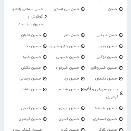
حسان
حسن بنی اسدی
حسن شماعی زاده و
گوگوش و
هیپهاپولوژیست
حسن علیقلی
حسن نصر
حسین اخوان
حسین بابایی
حسین باج و شهریار
حسین تک
حسین توکلی
حسین حسینی
حسین خبره
حسین خسروخاور
حسین خیرخواه
حسین دانش
حسین دایمون
حسین راد
حسین رحمانی
حسین سهرابی و اُکُلو
حسین شفیعی
حسین عاشقی
فرامرزی
حسین علیشاه
حسین عیدی
حسین فتحی
حسین فسنقری
حسین قنبری
حسین قیصری
حسین کارگر
حسین کنزو
حسین کینگ سد و