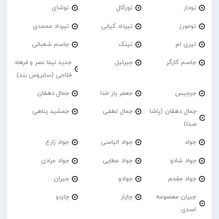
تودار
تورکال
توشای
تومورز
تیرداد کیانی
تیرداد محمدی
تیری ام
تینک
جاسم شعبانی
جاسم کارگر
جبرئیل
جدید نیما نصر و فرهاد
فلاحی (سایروس بند)
جرجیس
جعفر یار خدا
جمال دهقان
جمال دهقان (پاشا
جمال لطفی
جمشید پناهی
صدا)
جواد
جواد الیاسی
جواد زارع
جواد شادو
جواد عطایی
جواد مرادی
جواد مقدم
جوادو
جیران
جیران معصومه
چاپار
چاردو
اسدی