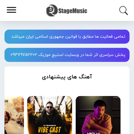
تمامی فعالیت ها مطابق با قوانین جمهوری اسلامی ایران میباشد
پخش سراسری اثر شما در وبسایت استیج موزیک 09379752202
آهنگ های پیشنهادی