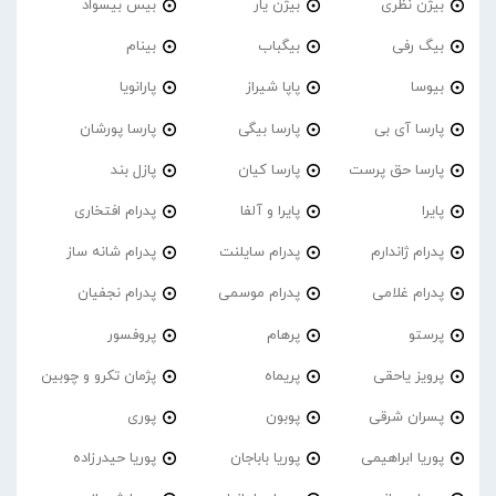
بیژن نظری
بیژن یار
بیس بیسواد
بیگ رفی
بیگباب
بینام
بیوسا
پاپا شیراز
پارانویا
پارسا آی بی
پارسا بیگی
پارسا پورشان
پارسا حق پرست
پارسا کیان
پازل بند
پایرا
پایرا و آلفا
پدرام افتخاری
پدرام ژاندارم
پدرام‌ سایلنت
پدرام شانه ساز
پدرام غلامی
پدرام موسمی
پدرام نجفیان
پرستو
پرهام
پروفسور
پرویز یاحقی
پریماه
پژمان تکرو و چوبین
پسران شرقی
پوبون
پوری
پوریا ابراهیمی
پوریا باباجان
پوریا حیدرزاده