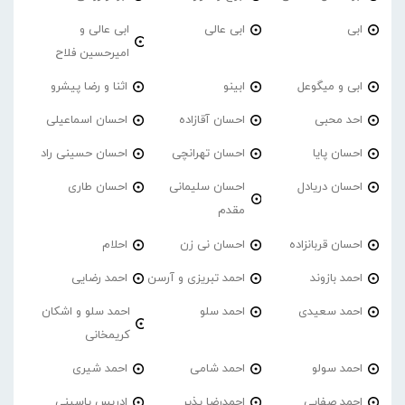
ابی
ابی عالی
ابی عالی و
امیرحسین فلاح
ابی و میگوعل
ابینو
اثنا و رضا پیشرو
احد محبی
احسان آقازاده
احسان اسماعیلی
احسان پایا
احسان تهرانچی
احسان حسینی راد
احسان دریادل
احسان سلیمانی
احسان طاری
مقدم
احسان قربانزاده
احسان نی زن
احلام
احمد بازوند
احمد تبریزی و آرسن
احمد‌ رضایی
احمد سعیدی
احمد سلو
احمد سلو و اشکان
کریمخانی
احمد سولو
احمد شامی
احمد شیری
احمد صفایی
احمدرضا پذیر
ادریس یاسینی