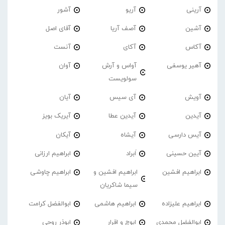
آرینی
آریو
آشور
آشین
آصف آریا
آقای اصل
آکاس
آکای
آنست
آهیر یوسفی
آواس و آرش
آوان
سولویست
آویش
آی سیس
آیان
آیدین
آیدین عطا
آیریک بویز
آیس دارسی
آیشاه
آیکان
آیین حسینی
اَبراد
ابراهیم ارزانی
ابراهیم افشین
ابراهیم افشین و
ابراهیم چاوشی
سیما شاکریان
ابراهیم علیزاده
ابراهیم هاشمی
ابوالفضل کرامت
ابوالفضل محمدی
ابوچ و اقرار
ابوذر روحی