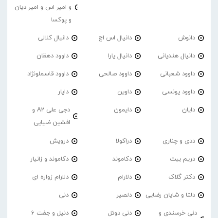
و امیر اس و امیر دیان
و پوکسا
دانوش
دانیال اس اچ
دانیال کلالی
دانیال هندیانی
دانیال یارا
داوود دهقان
داوود شعبانی
داوود صالحی
داوود قاسملونژاد
داوود یونسی
داوین
دایار
دایان
دایمون
دجی علی A2 و
افشین ضیایی
ددی و چناری
دراکولا
درویش
دریم بیت
دکاموند
دکاموند و زانیار
دکتر گلاک
دلارام
دلارام زواره ای
دلتا و شایان رضایی
دلصیر
دنی
دنی خرسندی و
دنی دوئل
دنیل و جفت 6