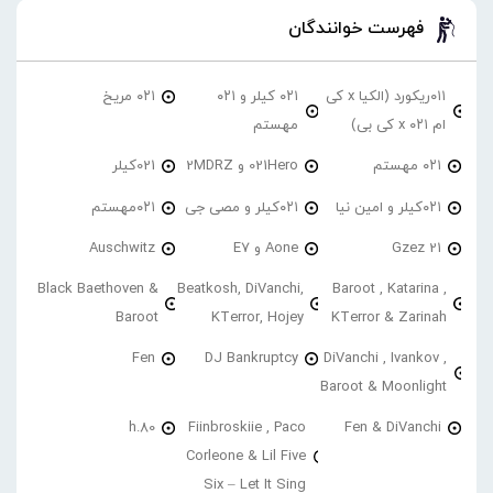
فهرست خوانندگان
۰۱۱ریکورد (الکیا x کی
۰۲۱ کیلر و ۰۲۱
۰۲۱ مریخ
ام ۰۲۱ x کی بی)
مهستم
۰۲۱ مهستم
021Hero و 2MDRZ
021کیلر
۰۲۱کیلر و امین نیا
۰۲۱کیلر و مصی جی
۰۲۱مهستم
21 Gzez
Aone و E7
Auschwitz
Black Baethoven &
Beatkosh, DiVanchi,
Baroot , Katarina ,
Baroot
KTerror, Hojey
KTerror & Zarinah
Fen
DJ Bankruptcy
DiVanchi , Ivankov ,
Baroot & Moonlight
h.80
Fiinbroskiie , Paco
Fen & DiVanchi
Corleone & Lil Five
Six – Let It Sing