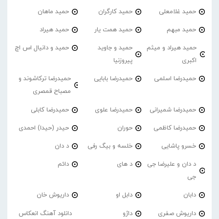
حمید غلامعلی
حمید کارگران
حمید ماهان
حمید مبهم
حمید همت یار
حمید هیراد
حمید هیراد و میثم
حمید و جاوید
حمید و دانیال اس اچ
اکبری
پیروزنیا
حمیدرضا اسلمی
حمیدرضا بابایی
حمیدرضا ترکاشوند و
مصباح قمصری
حمیدرضا شمیرانی
حمیدرضا علوی
حمیدرضا کابلی
حمیدرضا کاظمی
حوران
حیدر (حیدا) احمدی
خسرو پاشایی
خلسه و بیگ رفی
د دان
د دان و علیرضا جی
د های
دائم
جی
دابان
دابل او
داریوش خان
داریوش صفری
داژو
دانلود آهنگ انعکاس