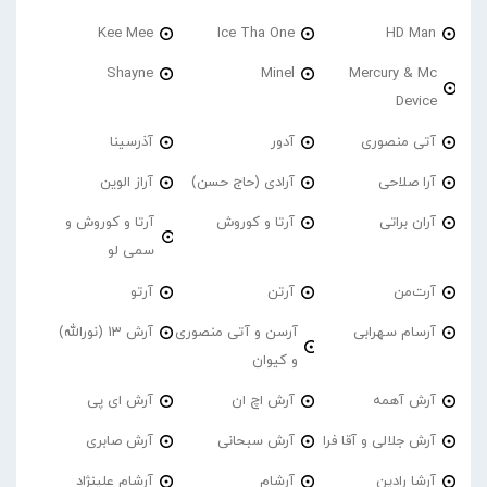
Kee Mee
Ice Tha One
HD Man
Shayne
Minel
Mercury & Mc
Device
آتی منصوری
آدور
آذرسینا
آرا صلاحی
آرادی (حاج حسن)
آراز الوین
آران براتی
آرتا و کوروش
آرتا و کوروش و
سمی لو
آرت‌من
آرتن
آرتو
آرسام سهرابی
آرسن و آتی منصوری
آرش 13 (نورالله)
و کیوان
آرش آهمه
آرش اچ ان
آرش ای پی
آرش جلالی و آقا فرا
آرش سبحانی
آرش صابری
آرشا رادین
آرشام
آرشام علینژاد