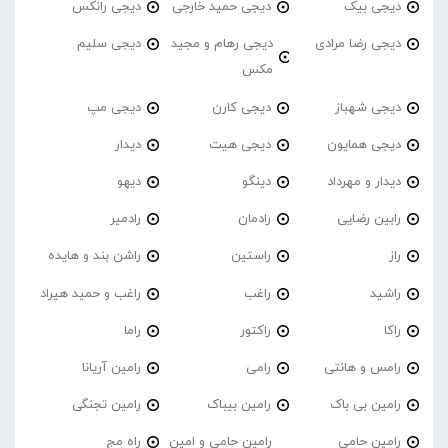
دیجی بیک
دیجی حمید خارجی
دیجی رانکس
دیجی رضا مرادی
دیجی رهام و مجید
دیجی سلیم
مکس
دیجی شهباز
دیجی کارن
دیجی مپ
دیجی همایون
دیجی هیت
دیدار
دیدار و مهرداد
دینگو
دیهو
رابین رضایی
رادمان
رادمیر
راز
راستین
راشن بند و هایده
راشید
راغب
راغب و حمید هیراد
راکا
راکتور
راما
رامس و هانتی
رامی
رامین آریانا
رامین بی باک
رامین بیباک
رامین تجنگی
رامین حامی
رامین حامی و امین
راه مج