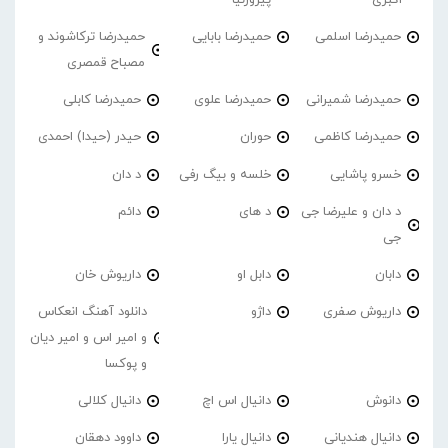
حمیدرضا اسلمی
حمیدرضا بابایی
حمیدرضا ترکاشوند و
مصباح قمصری
حمیدرضا شمیرانی
حمیدرضا علوی
حمیدرضا کابلی
حمیدرضا کاظمی
حوران
حیدر (حیدا) احمدی
خسرو پاشایی
خلسه و بیگ رفی
د دان
د دان و علیرضا جی
د های
دائم
جی
دابان
دابل او
داریوش خان
داریوش صفری
داژو
دانلود آهنگ انعکاس
و امیر اس و امیر دیان
و پوکسا
دانوش
دانیال اس اچ
دانیال کلالی
دانیال هندیانی
دانیال یارا
داوود دهقان