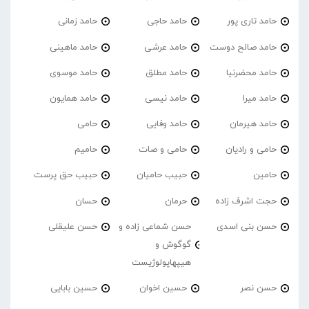
حامد تاری پور
حامد حاجی
حامد زمانی
حامد صالح دوست
حامد عرشی
حامد ماهینی
حامد محضرنیا
حامد مطلق
حامد موسوی
حامد میرا
حامد نیسی
حامد همایون
حامد هیرمان
حامد وفایی
حامی
حامی و رادیان
حامی و صات
حامیم
حامین
حبیب حامیان
حبیب حق پرست
حجت اشرف زاده
حرمان
حسان
حسن بنی اسدی
حسن شماعی زاده و
حسن علیقلی
گوگوش و
هیپهاپولوژیست
حسن نصر
حسین اخوان
حسین بابایی