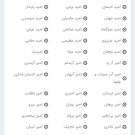
امید احسان
امید برجی
امید پایدار
امید جهان
امید حاجیلی
امید سوسنی
امید سوگماد
امید صالحی
امید عرش
امید عزیزپور
امید عظیمی
امید عقابی
امید لوافان
امید مولا
امیدیار
امیر آر زد
امیر آرسام
امیر آرسین
امیر آن میراث و
امیر آیهان
امیر احسان فدایی
طاها
امیر ارسلان
امیر امیری
امیر انقلاب
امیر برهان
امیر‌ بوران
امیر بیرو
امیر بی‌نظیر
امیر پرواز
امیر پیغمبری
امیر تاتاری
امیر تاجیک
امیر تبیان