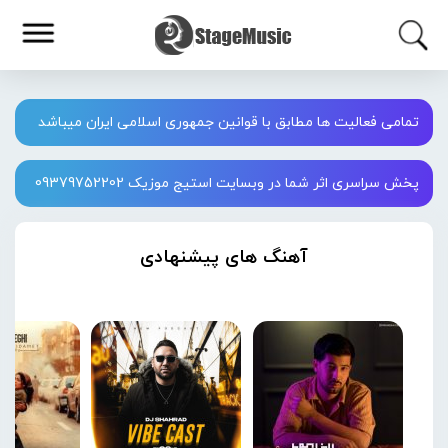
تمامی فعالیت ها مطابق با قوانین جمهوری اسلامی ایران میباشد
پخش سراسری اثر شما در وبسایت استیج موزیک 09379752202
آهنگ های پیشنهادی