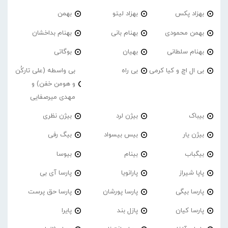
بهزاد پکس
بهزاد لیتو
بهمن
بهمن محمودی
بهنام بانی
بهنام بداخشان
بهنام سلطانی
بهیان
بوگاتی
بی ال اچ و کیا کرمی
بی راه
بی واسطه (علی تارکُن
و هومن خفن) و
مهدی میرصفایی
بیباک
بیژن لرد
بیژن نظری
بیژن یار
بیس بیسواد
بیگ رفی
بیگباب
بینام
بیوسا
پاپا شیراز
پارانویا
پارسا آی بی
پارسا بیگی
پارسا پورشان
پارسا حق پرست
پارسا کیان
پازل بند
پایرا