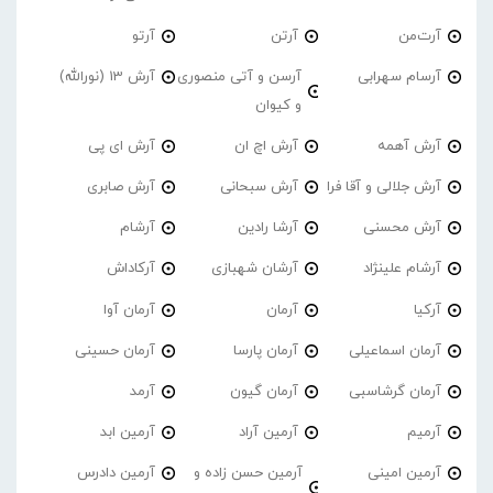
آرت‌من
آرتن
آرتو
آرسام سهرابی
آرسن و آتی منصوری
آرش 13 (نورالله)
و کیوان
آرش آهمه
آرش اچ ان
آرش ای پی
آرش جلالی و آقا فرا
آرش سبحانی
آرش صابری
آرش محسنی
آرشا رادین
آرشام
آرشام علینژاد
آرشان شهبازی
آرکاداش
آرکیا
آرمان
آرمان آوا
آرمان اسماعیلی
آرمان پارسا
آرمان حسینی
آرمان گرشاسبی
آرمان گیون
آرمد
آرمیم
آرمین آراد
آرمین ابد
آرمین امینی
آرمین حسن زاده و
آرمین دادرس