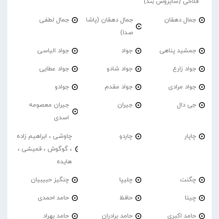
فلاحی (سایروس بند)
جمال دهقان
جمال دهقان (پاشا
جمال لطفی
صدا)
جمشید پناهی
جواد
جواد الیاسی
جواد زارع
جواد شادو
جواد عطایی
جواد مرادی
جواد مقدم
جوادو
جی دال
جیران
جیران معصومه
اسدی
چاپار
چاردو
چاوشی ، ابراهیم زاده
، گوگوش ، قمیشی ،
هایده
چگنت
چلیپا
چنگیز حبیبیان
چیتا
حافظ
حامد احمدی
حامد اکبری
حامد برادران
حامد بهراد