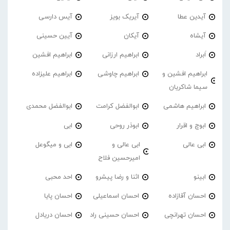
آیدین عطا
آیریک بویز
آیس دارسی
آیشاه
آیکان
آیین حسینی
اَبراد
ابراهیم ارزانی
ابراهیم افشین
ابراهیم افشین و
ابراهیم چاوشی
ابراهیم علیزاده
سیما شاکریان
ابراهیم هاشمی
ابوالفضل کرامت
ابوالفضل محمدی
ابوچ و اقرار
ابوذر روحی
ابی
ابی عالی
ابی عالی و
ابی و میگوعل
امیرحسین فلاح
ابینو
اثنا و رضا پیشرو
احد محبی
احسان آقازاده
احسان اسماعیلی
احسان پایا
احسان تهرانچی
احسان حسینی راد
احسان دریادل