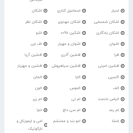
اسرار
اسماعیل کناری
اشکان
اشکان شمسایی
اشکان مهدوی
اشکان نظر
اشکان یادگاری
اشکین 0098
اشو
اشوان
اشوان و مهیار
اف جی
افرا
افشین آذری
افشین آریا
افشین امینی
افشین سیاهپوش
افشین و مهزیار
اکسپی
الارا
الجان
الف
الموس
الون
الیاس خدمت
ام تی
ام رپر
اِم رعد
ام سی داج
امزا
اِمشا
امو بند و محتشم
امی و ایمورتال و
نارکوتیک