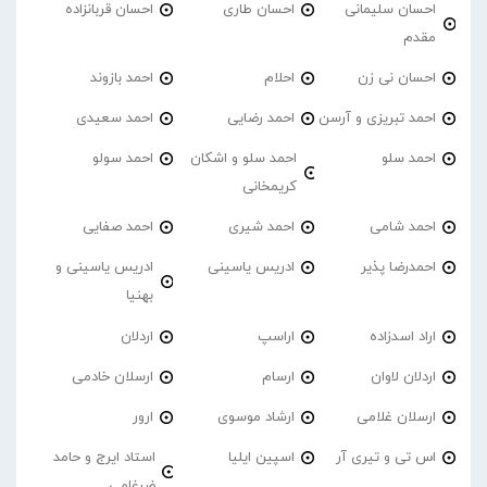
احسان سلیمانی
احسان طاری
احسان قربانزاده
مقدم
احسان نی زن
احلام
احمد بازوند
احمد تبریزی و آرسن
احمد‌ رضایی
احمد سعیدی
احمد سلو
احمد سلو و اشکان
احمد سولو
کریمخانی
احمد شامی
احمد شیری
احمد صفایی
احمدرضا پذیر
ادریس یاسینی
ادریس یاسینی و
بهنیا
اراد اسدزاده
اراسپ
اردلان
اردلان لاوان
ارسام
ارسلان خادمی
ارسلان غلامی
ارشاد موسوی
ارور
اس تی و تیری آر
اسپین ایلیا
استاد ایرج و حامد
ضرغامی