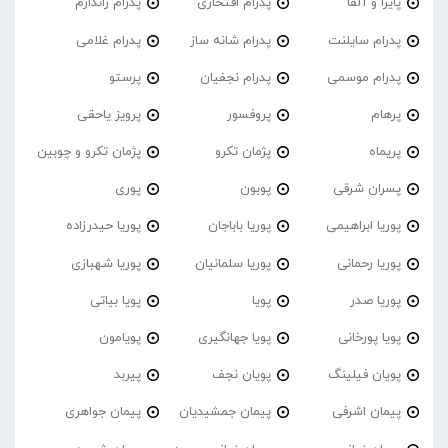
پایرا و آلفا
پدرام افتخاری
پدرام ژاندارم
پدرام‌ سایلنت
پدرام شانه ساز
پدرام غلامی
پدرام موسمی
پدرام نجفیان
پرستو
پرهام
پروفسور
پرویز یاحقی
پریماه
پژمان تکرو
پژمان تکرو و چوبین
پسران شرقی
پوبون
پوری
پوریا ابراهیمی
پوریا باباجان
پوریا حیدرزاده
پوریا رحمانی
پوریا سلمانیان
پوریا شهبازی
پوریا صدر
پویا
پویا بیاتی
پویا پورخانی
پویا جهانگیری
پویامون
پویان فیلینگ
پویان نجف
پیربد
پیمان اشرفی
پیمان جمشیدیان
پیمان جواهری