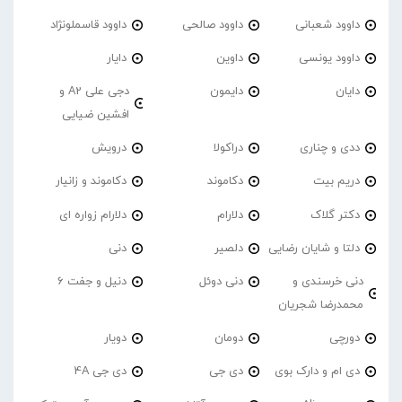
داوود شعبانی
داوود صالحی
داوود قاسملونژاد
داوود یونسی
داوین
دایار
دایان
دایمون
دجی علی A2 و
افشین ضیایی
ددی و چناری
دراکولا
درویش
دریم بیت
دکاموند
دکاموند و زانیار
دکتر گلاک
دلارام
دلارام زواره ای
دلتا و شایان رضایی
دلصیر
دنی
دنی خرسندی و
دنی دوئل
دنیل و جفت 6
محمدرضا شجریان
دورچی
دومان
دویار
دی ام و دارک بوی
دی جی
دی جی 4A