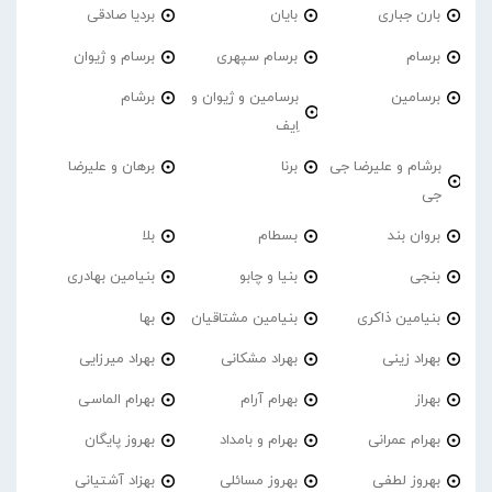
بارن جباری
بایان
بردیا صادقی
برسام
برسام سپهری
برسام و ژیوان
برسامین
برسامین و ژیوان و
برشام
اِیف
برشام و علیرضا جی
برنا
برهان و علیرضا
جی
بروان بند
بسطام
بلا
بنجی
بنیا و چابو
بنیامین بهادری
بنیامین ذاکری
بنیامین مشتاقیان
بها
بهراد زینی
بهراد مشکانی
بهراد میرزایی
بهراز
بهرام آرام
بهرام الماسی
بهرام عمرانی
بهرام و بامداد
بهروز پایگان
بهروز لطفی
بهروز مسائلی
بهزاد آشتیانی