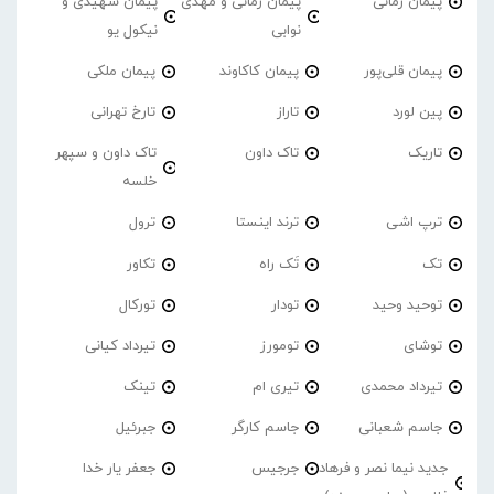
پیمان زمانی
پیمان زمانی و مهدی
پیمان شهیدی و
نوابی
نیکول یو
پیمان قلی‌پور
پیمان کاکاوند
پیمان ملکی
پین لورد
تاراز
تارخ تهرانی
تاریک
تاک داون
تاک داون و سپهر
خلسه
ترپ اشی
ترند اینستا
ترول
تک
تَک راه
تکاور
توحید وحید
تودار
تورکال
توشای
تومورز
تیرداد کیانی
تیرداد محمدی
تیری ام
تینک
جاسم شعبانی
جاسم کارگر
جبرئیل
جدید نیما نصر و فرهاد
جرجیس
جعفر یار خدا