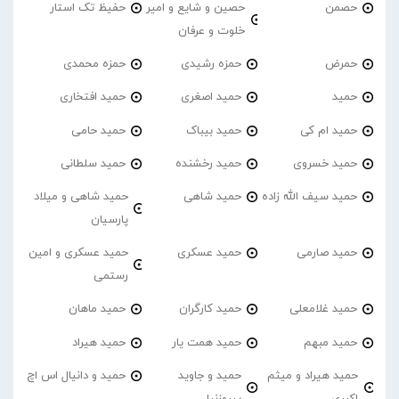
حصمن
حصین و شایع و امیر
حفیظ تک استار
خلوت و عرفان
حمرض
حمزه رشیدی
حمزه محمدی
حمید
حمید اصغری
حمید افتخاری
حمید ام کی
حمید بیباک
حمید حامی
حمید خسروی
حمید رخشنده
حمید سلطانی
حمید سیف الله زاده
حمید شاهی
حمید شاهی و میلاد
پارسیان
حمید صارمی
حمید عسکری
حمید عسکری و امین
رستمی
حمید غلامعلی
حمید کارگران
حمید ماهان
حمید مبهم
حمید همت یار
حمید هیراد
حمید هیراد و میثم
حمید و جاوید
حمید و دانیال اس اچ
اکبری
پیروزنیا