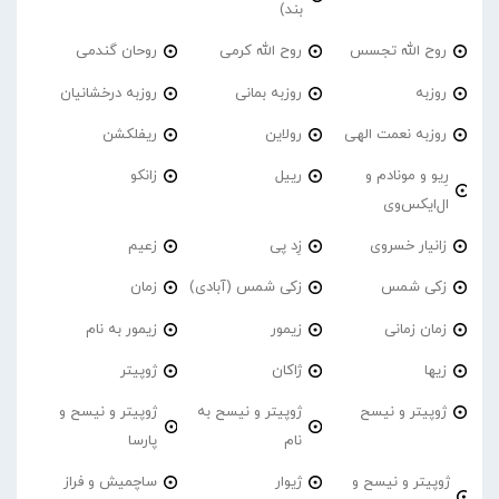
بند)
روح الله تجسس
روح الله کرمی
روحان گندمی
روزبه
روزبه بمانی
روزبه درخشانیان
روزبه نعمت الهی
رولاین
ریفلکشن
رِیو و مونادم و
رییل
زانکو
ال‌ایکس‌وی
زانیار خسروی
زِد پی
زعیم
زکی شمس
زکی شمس (آبادی)
زمان
زمان زمانی
زیمور
زیمور به نام
زیها
ژاکان
ژوپیتر
ژوپیتر و نیسح
ژوپیتر و نیسح به
ژوپیتر و نیسح و
نام
پارسا
ژوپیتر و نیسح و
ژیوار
ساچمیش و فراز