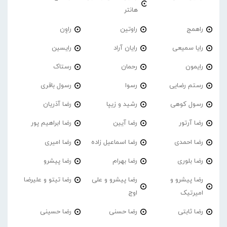
هانتر
راهمج
راوتین
راوِن
رایا سمیعی
رایان آراد
رایسین
رایمون
رحمان
رستاک
رستم رضایی
رسوا
رسول باقری
رسول کوهی
رشید و زیپا
رضا آذریان
رضا آرتور
رضا آیین
رضا ابراهیم پور
رضا احمدی
رضا اسماعیل زاده
رضا امیری
رضا بلوری
رضا بهرام
رضا پیشرو
رضا پیشرو و
رضا پیشرو و علی
رضا تیتو و علیرضا
امیرتیک
اوج
رضا ثابتی
رضا حسنی
رضا حسینی