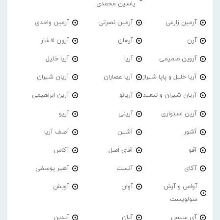
یاسین محمدی
آرمین زارعی
آرمین نصرتی
آرمین واحدی
آرن
آرهان
آرون افشار
آروین صمیمی
آریا
آریا خلیل
آریا خلیل و پاپا شیراز
آریا عصاران
آریان شیران
آریان شیران و تبعید
آریانو
آرین ابراهیمی
آرین استواری
آرینی
آریو
آشور
آشین
آصف آریا
آفو
آقای اصل
آکاس
آکای
آنست
آهیر یوسفی
آواس و آرش
آوان
آویش
سولویست
آی سیس
آیان
آیدین