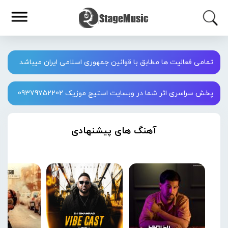
تمامی فعالیت ها مطابق با قوانین جمهوری اسلامی ایران میباشد
پخش سراسری اثر شما در وبسایت استیج موزیک 09379752202
آهنگ های پیشنهادی