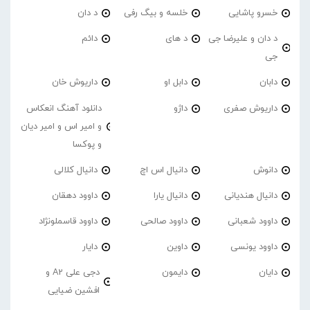
خسرو پاشایی
خلسه و بیگ رفی
د دان
د دان و علیرضا جی
د های
دائم
جی
دابان
دابل او
داریوش خان
داریوش صفری
داژو
دانلود آهنگ انعکاس
و امیر اس و امیر دیان
و پوکسا
دانوش
دانیال اس اچ
دانیال کلالی
دانیال هندیانی
دانیال یارا
داوود دهقان
داوود شعبانی
داوود صالحی
داوود قاسملونژاد
داوود یونسی
داوین
دایار
دایان
دایمون
دجی علی A2 و
افشین ضیایی