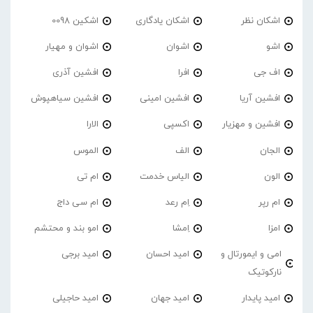
اشکان نظر
اشکان یادگاری
اشکین 0098
اشو
اشوان
اشوان و مهیار
اف جی
افرا
افشین آذری
افشین آریا
افشین امینی
افشین سیاهپوش
افشین و مهزیار
اکسپی
الارا
الجان
الف
الموس
الون
الیاس خدمت
ام تی
ام رپر
اِم رعد
ام سی داج
امزا
اِمشا
امو بند و محتشم
امی و ایمورتال و
امید احسان
امید برجی
نارکوتیک
امید پایدار
امید جهان
امید حاجیلی