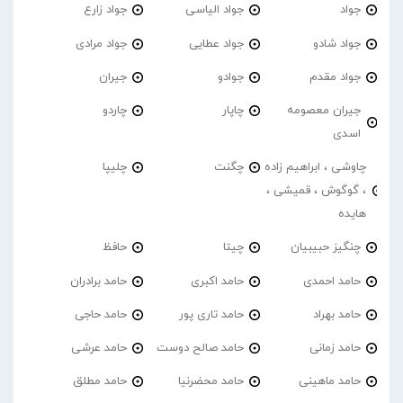
جواد
جواد الیاسی
جواد زارع
جواد شادو
جواد عطایی
جواد مرادی
جواد مقدم
جوادو
جیران
جیران معصومه
چاپار
چاردو
اسدی
چاوشی ، ابراهیم زاده
چگنت
چلیپا
، گوگوش ، قمیشی ،
هایده
چنگیز حبیبیان
چیتا
حافظ
حامد احمدی
حامد اکبری
حامد برادران
حامد بهراد
حامد تاری پور
حامد حاجی
حامد زمانی
حامد صالح دوست
حامد عرشی
حامد ماهینی
حامد محضرنیا
حامد مطلق