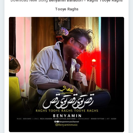
Download New Song
Benyamin Bahadori – Raghs Tooye Raghs
Tooye Raghs