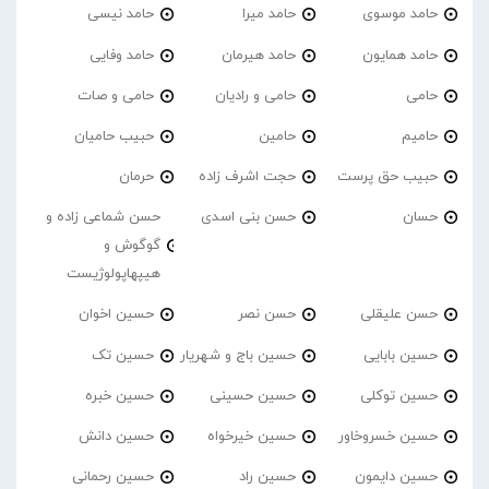
حامد موسوی
حامد میرا
حامد نیسی
حامد همایون
حامد هیرمان
حامد وفایی
حامی
حامی و رادیان
حامی و صات
حامیم
حامین
حبیب حامیان
حبیب حق پرست
حجت اشرف زاده
حرمان
حسان
حسن بنی اسدی
حسن شماعی زاده و
گوگوش و
هیپهاپولوژیست
حسن علیقلی
حسن نصر
حسین اخوان
حسین بابایی
حسین باج و شهریار
حسین تک
حسین توکلی
حسین حسینی
حسین خبره
حسین خسروخاور
حسین خیرخواه
حسین دانش
حسین دایمون
حسین راد
حسین رحمانی