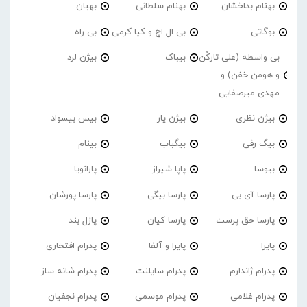
بهنام بداخشان
بهنام سلطانی
بهیان
بوگاتی
بی ال اچ و کیا کرمی
بی راه
بی واسطه (علی تارکُن
بیباک
بیژن لرد
و هومن خفن) و
مهدی میرصفایی
بیژن نظری
بیژن یار
بیس بیسواد
بیگ رفی
بیگباب
بینام
بیوسا
پاپا شیراز
پارانویا
پارسا آی بی
پارسا بیگی
پارسا پورشان
پارسا حق پرست
پارسا کیان
پازل بند
پایرا
پایرا و آلفا
پدرام افتخاری
پدرام ژاندارم
پدرام‌ سایلنت
پدرام شانه ساز
پدرام غلامی
پدرام موسمی
پدرام نجفیان