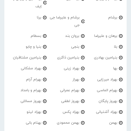
اِیف
برشام
برشام و علیرضا جی
برنا
جی
برهان و علیرضا
بروان بند
بسطام
بلا
بنجی
بنیا و چابو
بنیامین بهادری
بنیامین ذاکری
بنیامین مشتاقیان
بها
بهراد زینی
بهراد مشکانی
بهراد میرزایی
بهراز
بهرام آرام
بهرام الماسی
بهرام عمرانی
بهرام و بامداد
بهروز پایگان
بهروز لطفی
بهروز مسائلی
بهزاد آشتیانی
بهزاد پکس
بهزاد لیتو
بهمن
بهمن محمودی
بهنام بانی