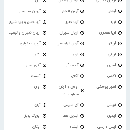
آرمین نصرتی
آرمین واحدی
آرن
آرهان
آرون افشار
آروین صمیمی
آریا
آریا خلیل
آریا خلیل و پاپا شیراز
آریا عصاران
آریان شیران
آریان شیران و تبعید
آریانو
آرین ابراهیمی
آرین استواری
آرینی
آریو
آشور
آشین
آصف آریا
آقای اصل
آکاس
آکای
آنست
آهیر یوسفی
آواس و آرش
آوان
سولویست
آویش
آی سیس
آیان
آیدین
آیدین عطا
آیریک بویز
آیس دارسی
آیشاه
آیکان