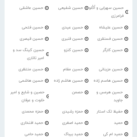
حسین سهرابی و اُکُلو
حسین شفیعی
حسین عاشقی
فرامرزی
حسین علیشاه
حسین عیدی
حسین فتحی
حسین فسنقری
حسین قنبری
حسین قیصری
حسین کارگر
حسین کنزو
حسین کینگ سد و
امیر تاتاری
حسین مزینانی
حسین مقام
حسین منتظری
حسین هاسم زاده
حسین هاشم زاده
حسین هاشمی
حسین هرمس و
حصمن
حصین و شایع و امیر
جاوید
خلوت و عرفان
حفیظ تک استار
حمزه رشیدی
حمزه محمدی
حمید
حمید اصغری
حمید افتخاری
حمید ام کی
حمید بیباک
حمید حامی