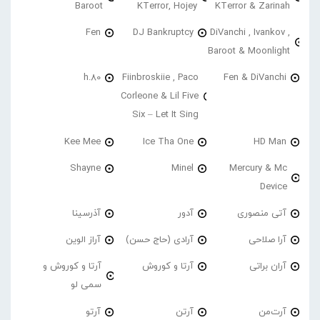
Baroot
KTerror, Hojey
KTerror & Zarinah
Fen
DJ Bankruptcy
DiVanchi , Ivankov ,
Baroot & Moonlight
h.80
Fiinbroskiie , Paco
Fen & DiVanchi
Corleone & Lil Five
Six – Let It Sing
Kee Mee
Ice Tha One
HD Man
Shayne
Minel
Mercury & Mc
Device
آتی منصوری
آدور
آذرسینا
آرا صلاحی
آرادی (حاج حسن)
آراز الوین
آران براتی
آرتا و کوروش
آرتا و کوروش و
سمی لو
آرت‌من
آرتن
آرتو