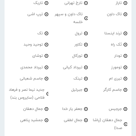
تاراز
تارخ تهرانی
تاریک
تاک داون
تاک داون و سپهر
ترپ اشی
خلسه
ترند اینستا
ترول
تک
تَک راه
تکاور
توحید وحید
تودار
تورکال
توشای
تومورز
تیرداد کیانی
تیرداد محمدی
تیری ام
تینک
جاسم شعبانی
جاسم کارگر
جبرئیل
جدید نیما نصر و فرهاد
فلاحی (سایروس بند)
جرجیس
جعفر یار خدا
جمال دهقان
جمال دهقان (پاشا
جمال لطفی
جمشید پناهی
صدا)