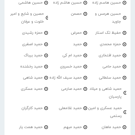
حسین هاسم زاده
حسین هاشم زاده
حسین هاشمی
حسین هرمس و
حصمن
حصین و شایع و امیر
جاوید
خلوت و عرفان
حفیظ تک استار
حمرض
حمزه رشیدی
حمزه محمدی
حمید
حمید اصغری
حمید افتخاری
حمید ام کی
حمید بیباک
حمید حامی
حمید خسروی
حمید رخشنده
حمید سلطانی
حمید سیف الله زاده
حمید شاهی
حمید شاهی و میلاد
حمید صارمی
حمید عسکری
پارسیان
حمید عسکری و امین
حمید غلامعلی
حمید کارگران
رستمی
حمید ماهان
حمید مبهم
حمید همت یار