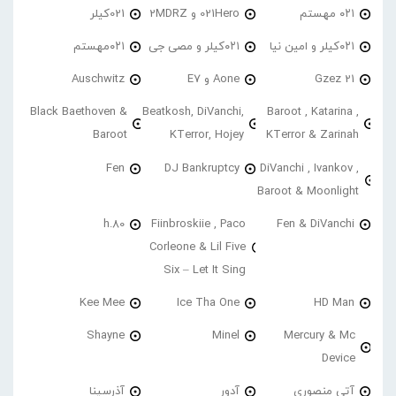
۰۲۱ مهستم
021Hero و 2MDRZ
021کیلر
۰۲۱کیلر و امین نیا
۰۲۱کیلر و مصی جی
۰۲۱مهستم
21 Gzez
Aone و E7
Auschwitz
Black Baethoven &
Beatkosh, DiVanchi,
Baroot , Katarina ,
Baroot
KTerror, Hojey
KTerror & Zarinah
Fen
DJ Bankruptcy
DiVanchi , Ivankov ,
Baroot & Moonlight
h.80
Fiinbroskiie , Paco
Fen & DiVanchi
Corleone & Lil Five
Six – Let It Sing
Kee Mee
Ice Tha One
HD Man
Shayne
Minel
Mercury & Mc
Device
آتی منصوری
آدور
آذرسینا