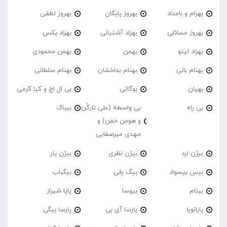
بهرام و بامداد
بهروز پایگان
بهروز لطفی
بهروز مسائلی
بهزاد آشتیانی
بهزاد پکس
بهزاد لیتو
بهمن
بهمن محمودی
بهنام بانی
بهنام بداخشان
بهنام سلطانی
بهیان
بوگاتی
بی ال اچ و کیا کرمی
بی راه
بی واسطه (علی تارکُن
بیباک
و هومن خفن) و
مهدی میرصفایی
بیژن لرد
بیژن نظری
بیژن یار
بیس بیسواد
بیگ رفی
بیگباب
بینام
بیوسا
پاپا شیراز
پارانویا
پارسا آی بی
پارسا بیگی