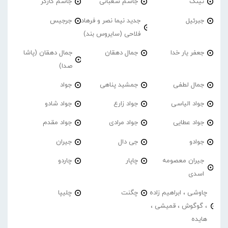
تینک
جاسم شعبانی
جاسم کارگر
جبرئیل
جدید نیما نصر و فرهاد
جرجیس
فلاحی (سایروس بند)
جعفر یار خدا
جمال دهقان
جمال دهقان (پاشا
صدا)
جمال لطفی
جمشید پناهی
جواد
جواد الیاسی
جواد زارع
جواد شادو
جواد عطایی
جواد مرادی
جواد مقدم
جوادو
جی دال
جیران
جیران معصومه
چاپار
چاردو
اسدی
چاوشی ، ابراهیم زاده
چگنت
چلیپا
، گوگوش ، قمیشی ،
هایده