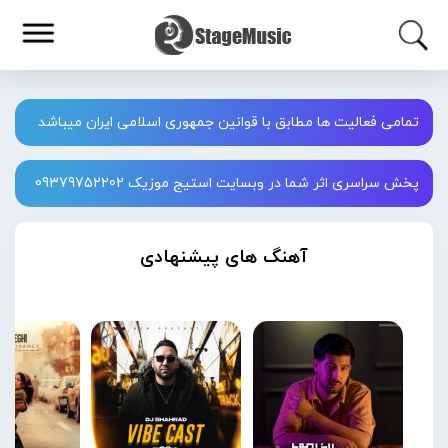
تمامی فعالیت ها مطابق با قوانین جمهوری اسلامی ایران میباشد
پخش سراسری اثر شما در وبسایت استیج موزیک 09379752202
آهنگ های پیشنهادی