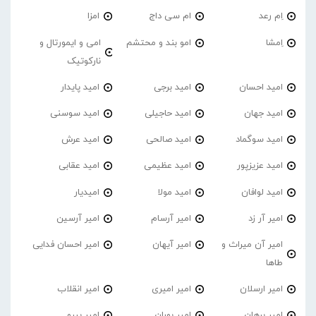
اِم رعد
ام سی داج
امزا
اِمشا
امو بند و محتشم
امی و ایمورتال و
نارکوتیک
امید احسان
امید برجی
امید پایدار
امید جهان
امید حاجیلی
امید سوسنی
امید سوگماد
امید صالحی
امید عرش
امید عزیزپور
امید عظیمی
امید عقابی
امید لوافان
امید مولا
امیدیار
امیر آر زد
امیر آرسام
امیر آرسین
امیر آن میراث و
امیر آیهان
امیر احسان فدایی
طاها
امیر ارسلان
امیر امیری
امیر انقلاب
امیر برهان
امیر‌ بوران
امیر بیرو