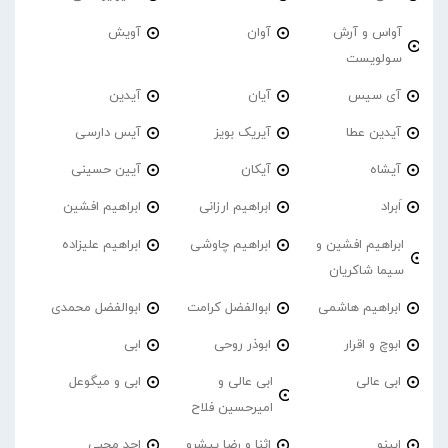
آواس و آرش
آوان
آویش
سولویست
آی سیس
آیان
آیدین
آیدین عطا
آیریک بویز
آیس دارسی
آیشاه
آیکان
آیین حسینی
اَبراد
ابراهیم ارزانی
ابراهیم افشین
ابراهیم افشین و
ابراهیم چاوشی
ابراهیم علیزاده
سیما شاکریان
ابراهیم هاشمی
ابوالفضل کرامت
ابوالفضل محمدی
ابوچ و اقرار
ابوذر روحی
ابی
ابی عالی
ابی عالی و
ابی و میگوعل
امیرحسین فلاح
ابینو
اثنا و رضا پیشرو
احد محبی