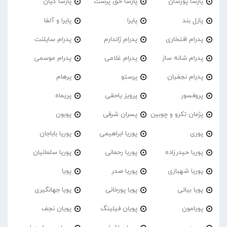
پارسا پورشان
پارسا حق پرست
پارسا کیان
پازل بند
پایرا
پایرا و آلفا
پدرام افتخاری
پدرام ژاندارم
پدرام‌ سایلنت
پدرام شانه ساز
پدرام غلامی
پدرام موسمی
پدرام نجفیان
پرستو
پرهام
پروفسور
پرویز یاحقی
پریماه
پژمان تکرو و چوبین
پسران شرقی
پوبون
پوری
پوریا ابراهیمی
پوریا باباجان
پوریا حیدرزاده
پوریا رحمانی
پوریا سلمانیان
پوریا شهبازی
پوریا صدر
پویا
پویا بیاتی
پویا پورخانی
پویا جهانگیری
پویامون
پویان فیلینگ
پویان نجف