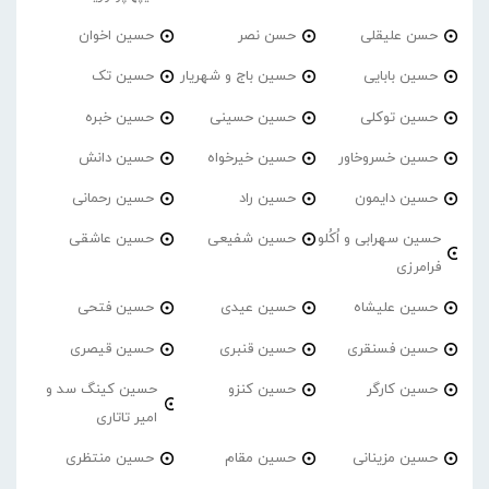
حسن علیقلی
حسن نصر
حسین اخوان
حسین بابایی
حسین باج و شهریار
حسین تک
حسین توکلی
حسین حسینی
حسین خبره
حسین خسروخاور
حسین خیرخواه
حسین دانش
حسین دایمون
حسین راد
حسین رحمانی
حسین سهرابی و اُکُلو
حسین شفیعی
حسین عاشقی
فرامرزی
حسین علیشاه
حسین عیدی
حسین فتحی
حسین فسنقری
حسین قنبری
حسین قیصری
حسین کارگر
حسین کنزو
حسین کینگ سد و
امیر تاتاری
حسین مزینانی
حسین مقام
حسین منتظری