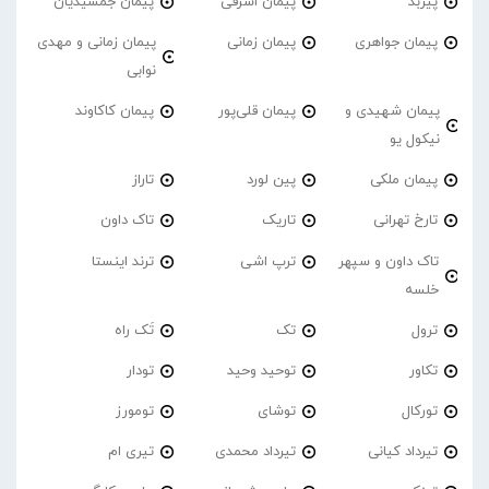
پیربد
پیمان اشرفی
پیمان جمشیدیان
پیمان جواهری
پیمان زمانی
پیمان زمانی و مهدی
نوابی
پیمان شهیدی و
پیمان قلی‌پور
پیمان کاکاوند
نیکول یو
پیمان ملکی
پین لورد
تاراز
تارخ تهرانی
تاریک
تاک داون
تاک داون و سپهر
ترپ اشی
ترند اینستا
خلسه
ترول
تک
تَک راه
تکاور
توحید وحید
تودار
تورکال
توشای
تومورز
تیرداد کیانی
تیرداد محمدی
تیری ام