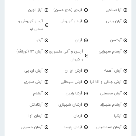
آرا صلاحی
آرادی (حاج حسن)
آراز الوین
آران براتی
آرتا و کوروش
آرتا و کوروش و
سمی لو
آرت‌من
آرتن
آرتو
آرسام سهرابی
آرسن و آتی منصوری
آرش 13 (نورالله)
و کیوان
آرش آهمه
آرش اچ ان
آرش ای پی
آرش جلالی و آقا فرا
آرش سبحانی
آرش صابری
آرش محسنی
آرشا رادین
آرشام
آرشام علینژاد
آرشان شهبازی
آرکاداش
آرکیا
آرمان
آرمان آوا
آرمان اسماعیلی
آرمان پارسا
آرمان حسینی