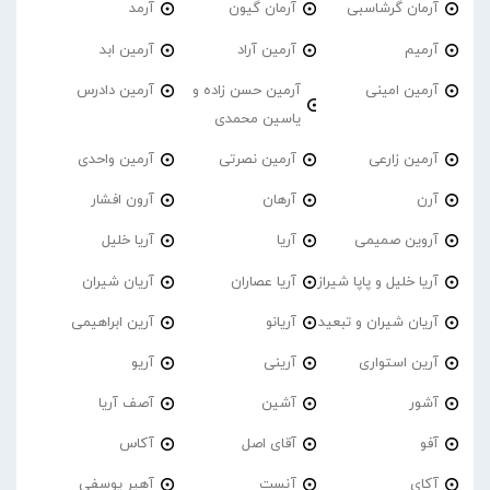
آرمان گرشاسبی
آرمان گیون
آرمد
آرمیم
آرمین آراد
آرمین ابد
آرمین امینی
آرمین حسن زاده و
آرمین دادرس
یاسین محمدی
آرمین زارعی
آرمین نصرتی
آرمین واحدی
آرن
آرهان
آرون افشار
آروین صمیمی
آریا
آریا خلیل
آریا خلیل و پاپا شیراز
آریا عصاران
آریان شیران
آریان شیران و تبعید
آریانو
آرین ابراهیمی
آرین استواری
آرینی
آریو
آشور
آشین
آصف آریا
آفو
آقای اصل
آکاس
آکای
آنست
آهیر یوسفی