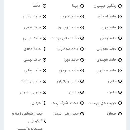
چنگیز حبیبیان
چیتا
حافظ
حامد احمدی
حامد اکبری
حامد برادران
حامد بهراد
حامد تاری پور
حامد حاجی
حامد زمانی
حامد صالح دوست
حامد عرشی
حامد ماهینی
حامد محضرنیا
حامد مطلق
حامد موسوی
حامد میرا
حامد نیسی
حامد همایون
حامد هیرمان
حامد وفایی
حامی
حامی و رادیان
حامی و صات
حامیم
حامین
حبیب حامیان
حبیب حق پرست
حجت اشرف زاده
حرمان
حسان
حسن بنی اسدی
حسن شماعی زاده و
گوگوش و
هیپهاپولوژیست