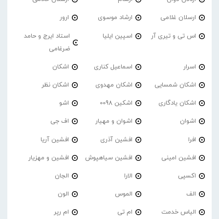
ارسلان غلامی
ارشاد موسوی
ارور
اس تی و تیری آر
اسپین ایلیا
استاد ایرج و حامد
ضرغامی
اسرار
اسماعیل کناری
اشکان
اشکان شمسایی
اشکان مهدوی
اشکان نظر
اشکان یادگاری
اشکین 0098
اشو
اشوان
اشوان و مهیار
اف جی
افرا
افشین آذری
افشین آریا
افشین امینی
افشین سیاهپوش
افشین و مهزیار
اکسپی
الارا
الجان
الف
الموس
الون
الیاس خدمت
ام تی
ام رپر