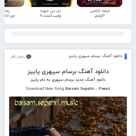
فرهاد کاظمی
دی جی شهراد
رضا صا
آلزایمر
وایب کست 6
من ادامه
دانلود آهنگ برسام سپهری پاییز
بدون نظر
دانلود آهنگ برسام سپهری پاییز
دانلود آهنگ جدید
برسام سپهری
به نام پاییز
Download New Song
Barsam Sepehri – Paeez