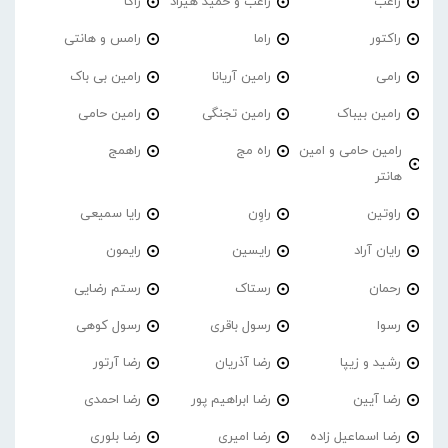
راغب
راغب و حمید هیراد
راکا
راکتور
راما
رامس و هانتی
رامی
رامین آریانا
رامین بی باک
رامین بیباک
رامین تجنگی
رامین حامی
رامین حامی و امین
راه مج
راهمج
هانتر
راوتین
راوِن
رایا سمیعی
رایان آراد
رایسین
رایمون
رحمان
رستاک
رستم رضایی
رسوا
رسول باقری
رسول کوهی
رشید و زیپا
رضا آذریان
رضا آرتور
رضا آیین
رضا ابراهیم پور
رضا احمدی
رضا اسماعیل زاده
رضا امیری
رضا بلوری