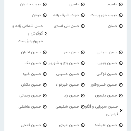
حامیم
حامین
حبیب حامیان
حبیب حق پرست
حجت اشرف زاده
حرمان
حسان
حسن بنی اسدی
حسن شماعی زاده و
گوگوش و
هیپهاپولوژیست
حسن علیقلی
حسن نصر
حسین اخوان
حسین بابایی
حسین باج و شهریار
حسین تک
حسین توکلی
حسین حسینی
حسین خبره
حسین خسروخاور
حسین خیرخواه
حسین دانش
حسین دایمون
حسین راد
حسین رحمانی
حسین سهرابی و اُکُلو
حسین شفیعی
حسین عاشقی
فرامرزی
حسین علیشاه
حسین عیدی
حسین فتحی