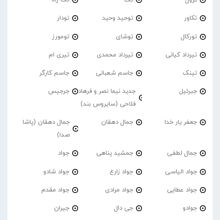
ترول
تک
تَک راه
تکاور
توحید وحید
تودار
تورکال
توشای
تومورز
تیرداد کیانی
تیرداد محمدی
تیری ام
تینک
جاسم شعبانی
جاسم کارگر
جبرئیل
جدید نیما نصر و فرهاد
جرجیس
فلاحی (سایروس بند)
جعفر یار خدا
جمال دهقان
جمال دهقان (پاشا
صدا)
جمال لطفی
جمشید پناهی
جواد
جواد الیاسی
جواد زارع
جواد شادو
جواد عطایی
جواد مرادی
جواد مقدم
جوادو
جی دال
جیران