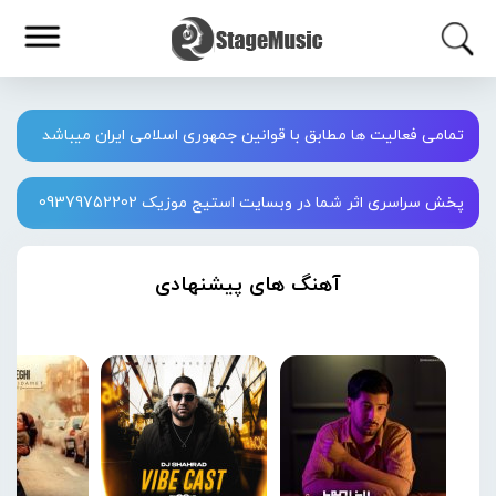
تمامی فعالیت ها مطابق با قوانین جمهوری اسلامی ایران میباشد
پخش سراسری اثر شما در وبسایت استیج موزیک 09379752202
آهنگ های پیشنهادی