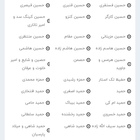
حسین فسنقری
حسین قنبری
حسین قیصری
حسین کارگر
حسین کنزو
حسین کینگ سد و
امیر تاتاری
حسین مزینانی
حسین مقام
حسین منتظری
حسین هاسم زاده
حسین هاشم زاده
حسین هاشمی
حسین هرمس و
حصمن
حصین و شایع و امیر
جاوید
خلوت و عرفان
حفیظ تک استار
حمزه رشیدی
حمزه محمدی
حمید
حمید اصغری
حمید افتخاری
حمید ام کی
حمید بیباک
حمید حامی
حمید خسروی
حمید رخشنده
حمید سلطانی
حمید سیف الله زاده
حمید شاهی
حمید شاهی و میلاد
پارسیان