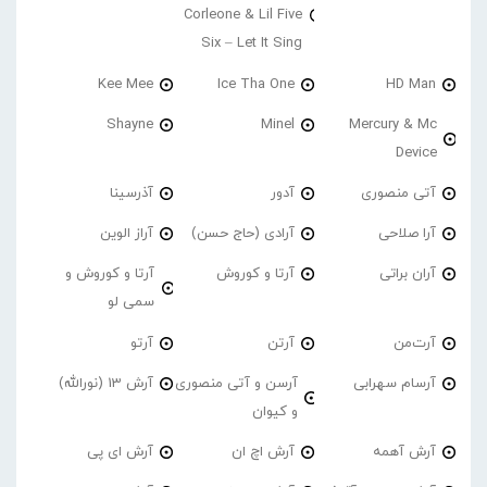
Corleone & Lil Five
Six – Let It Sing
Kee Mee
Ice Tha One
HD Man
Shayne
Minel
Mercury & Mc
Device
آتی منصوری
آدور
آذرسینا
آرا صلاحی
آرادی (حاج حسن)
آراز الوین
آران براتی
آرتا و کوروش
آرتا و کوروش و
سمی لو
آرت‌من
آرتن
آرتو
آرسام سهرابی
آرسن و آتی منصوری
آرش 13 (نورالله)
و کیوان
آرش آهمه
آرش اچ ان
آرش ای پی