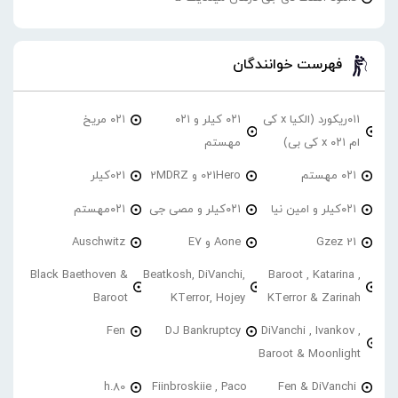
فهرست خوانندگان
۰۱۱ریکورد (الکیا x کی
۰۲۱ کیلر و ۰۲۱
۰۲۱ مریخ
ام ۰۲۱ x کی بی)
مهستم
۰۲۱ مهستم
021Hero و 2MDRZ
021کیلر
۰۲۱کیلر و امین نیا
۰۲۱کیلر و مصی جی
۰۲۱مهستم
21 Gzez
Aone و E7
Auschwitz
Black Baethoven &
Beatkosh, DiVanchi,
Baroot , Katarina ,
Baroot
KTerror, Hojey
KTerror & Zarinah
Fen
DJ Bankruptcy
DiVanchi , Ivankov ,
Baroot & Moonlight
h.80
Fiinbroskiie , Paco
Fen & DiVanchi