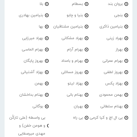
بروان بند
بسطام
بلا
بنجی
بنیا و چابو
بنیامین بهادری
بنیامین ذاکری
بنیامین مشتاقیان
بها
بهراد زینی
بهراد مشکانی
بهراد میرزایی
بهراز
بهرام آرام
بهرام الماسی
بهرام عمرانی
بهرام و بامداد
بهروز پایگان
بهروز لطفی
بهروز مسائلی
بهزاد آشتیانی
بهزاد پکس
بهزاد لیتو
بهمن
بهمن محمودی
بهنام بانی
بهنام بداخشان
بهنام سلطانی
بهیان
بوگاتی
بی ال اچ و کیا کرمی
بی راه
بی واسطه (علی تارکُن
و هومن خفن) و
مهدی میرصفایی