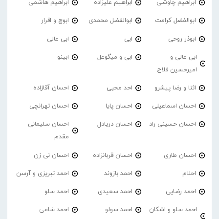
ابراهیم چاوشی
ابراهیم علیزاده
ابراهیم هاشمی
ابوالفضل کرامت
ابوالفضل محمدی
ابوچ و اقرار
ابوذر روحی
ابی
ابی عالی
ابی عالی و
ابی و میگوعل
ابینو
امیرحسین فلاح
اثنا و رضا پیشرو
احد محبی
احسان آقازاده
احسان اسماعیلی
احسان پایا
احسان تهرانچی
احسان حسینی راد
احسان دریادل
احسان سلیمانی
مقدم
احسان طاری
احسان قربانزاده
احسان نی زن
احلام
احمد بازوند
احمد تبریزی و آرسن
احمد‌ رضایی
احمد سعیدی
احمد سلو
احمد سلو و اشکان
احمد سولو
احمد شامی