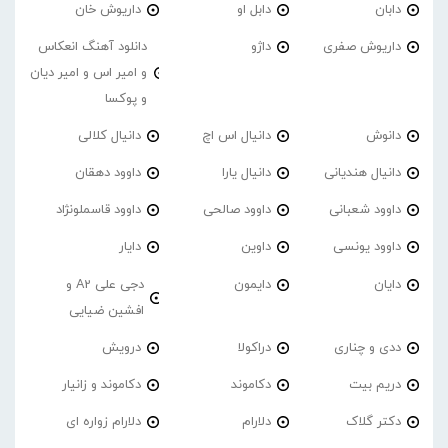
دابان
دابل او
داریوش خان
داریوش صفری
داژو
دانلود آهنگ انعکاس
و امیر اس و امیر دیان
و پوکسا
دانوش
دانیال اس اچ
دانیال کلالی
دانیال هندیانی
دانیال یارا
داوود دهقان
داوود شعبانی
داوود صالحی
داوود قاسملونژاد
داوود یونسی
داوین
دایار
دایان
دایمون
دجی علی A2 و
افشین ضیایی
ددی و چناری
دراکولا
درویش
دریم بیت
دکاموند
دکاموند و زانیار
دکتر گلاک
دلارام
دلارام زواره ای