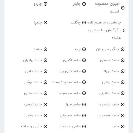
جیران معصومه
چاپار
چاردو
اسدی
چاوشی ، ابراهیم زاده
چگنت
چلیپا
، گوگوش ، قمیشی ،
هایده
چنگیز حبیبیان
چیتا
حافظ
حامد احمدی
حامد اکبری
حامد برادران
حامد بهراد
حامد تاری پور
حامد حاجی
حامد زمانی
حامد صالح دوست
حامد عرشی
حامد ماهینی
حامد محضرنیا
حامد مطلق
حامد موسوی
حامد میرا
حامد نیسی
حامد همایون
حامد هیرمان
حامد وفایی
حامی
حامی و رادیان
حامی و صات