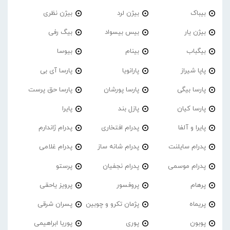
بیباک
بیژن لرد
بیژن نظری
بیژن یار
بیس بیسواد
بیگ رفی
بیگباب
بینام
بیوسا
پاپا شیراز
پارانویا
پارسا آی بی
پارسا بیگی
پارسا پورشان
پارسا حق پرست
پارسا کیان
پازل بند
پایرا
پایرا و آلفا
پدرام افتخاری
پدرام ژاندارم
پدرام‌ سایلنت
پدرام شانه ساز
پدرام غلامی
پدرام موسمی
پدرام نجفیان
پرستو
پرهام
پروفسور
پرویز یاحقی
پریماه
پژمان تکرو و چوبین
پسران شرقی
پوبون
پوری
پوریا ابراهیمی