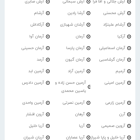
آرش جلالی و آقا فرا
آرش سبحانی
آرش صابری
آرش محسنی
آرشا رادین
آرشام
آرشام علینژاد
آرشان شهبازی
آرکاداش
آرکیا
آرمان
آرمان آوا
آرمان اسماعیلی
آرمان پارسا
آرمان حسینی
آرمان گرشاسبی
آرمان گیون
آرمد
آرمیم
آرمین آراد
آرمین ابد
آرمین امینی
آرمین حسن زاده و
آرمین دادرس
یاسین محمدی
آرمین زارعی
آرمین نصرتی
آرمین واحدی
آرن
آرهان
آرون افشار
آروین صمیمی
آریا
آریا خلیل
آریا خلیل و پاپا شیراز
آریا عصاران
آریان شیران