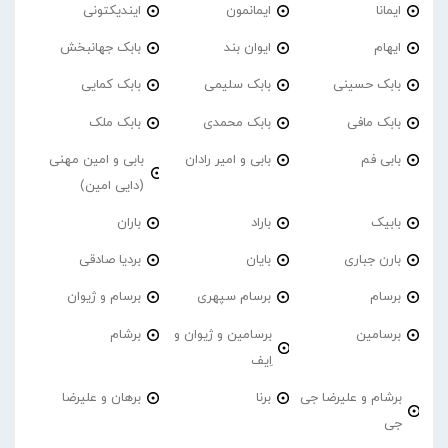
ایمانا
ایمانمون
ایندیکتونی
ایهام
ایوان بند
بابک جهانبخش
بابک حسینی
بابک سلیمی
بابک کمایی
بابک مافی
بابک محمدی
بابک ملک
بابی فم
بابی و امیر رادان
بابی و امین مهنی
(دایی امین)
بابیک
باراد
باران
بارن جباری
بایان
بردیا صادقی
برسام
برسام سپهری
برسام و ژیوان
برسامین
برسامین و ژیوان و
برشام
اِیف
برشام و علیرضا جی
برنا
برهان و علیرضا
جی