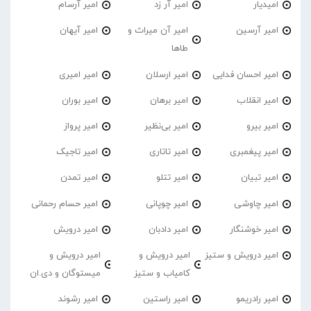
امیدیار
امیر آر زد
امیر آرسام
امیر آرسین
امیر آن میراث و
امیر آیهان
طاها
امیر احسان فدایی
امیر ارسلان
امیر امیری
امیر انقلاب
امیر برهان
امیر‌ بوران
امیر بیرو
امیر بی‌نظیر
امیر پرواز
امیر پیغمبری
امیر تاتاری
امیر تاجیک
امیر تبیان
امیر تتلو
امیر تمدن
امیر چاوشی
امیر چوپانی
امیر حسام رحمانی
امیر خوشنگار
امیر دادبان
امیر درویش
امیر درویش و ستیز
امیر درویش و
امیر درویش و
کامیاب و ستیز
میستوگان و دی.ان
امیر رادریمو
امیر راستین
امیر رشوند