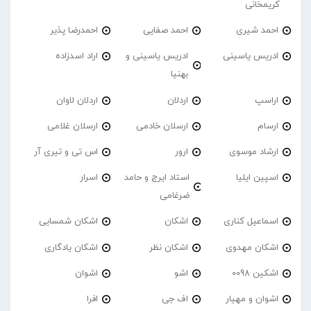
کریمخانی
احمد شیری
احمد صفایی
احمدرضا پذیر
ادریس یاسینی
ادریس یاسینی و
اراد اسدزاده
بهنیا
اراسپ
اردلان
اردلان لاوان
ارسام
ارسلان خادمی
ارسلان غلامی
ارشاد موسوی
ارور
اس تی و تیری آر
اسپین ایلیا
استاد ایرج و حامد
اسرار
ضرغامی
اسماعیل کناری
اشکان
اشکان شمسایی
اشکان مهدوی
اشکان نظر
اشکان یادگاری
اشکین 0098
اشو
اشوان
اشوان و مهیار
اف جی
افرا