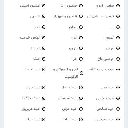
افشین آذری
افشین آریا
افشین امینی
افشین سیاهپوش
افشین و مهزیار
اکسپی
الارا
الجان
الف
الموس
الون
الیاس خدمت
ام تی
ام رپر
اِم رعد
ام سی داج
امزا
اِمشا
امو بند و محتشم
امی و ایمورتال و
امید احسان
نارکوتیک
امید برجی
امید پایدار
امید جهان
امید حاجیلی
امید سوسنی
امید سوگماد
امید صالحی
امید عرش
امید عزیزپور
امید عظیمی
امید لوافان
امید مولا