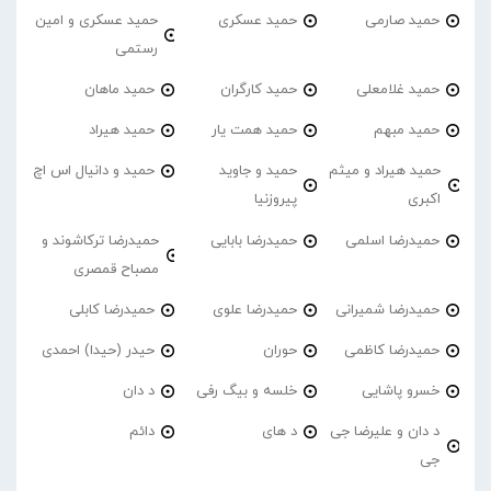
حمید صارمی
حمید عسکری
حمید عسکری و امین
رستمی
حمید غلامعلی
حمید کارگران
حمید ماهان
حمید مبهم
حمید همت یار
حمید هیراد
حمید هیراد و میثم
حمید و جاوید
حمید و دانیال اس اچ
اکبری
پیروزنیا
حمیدرضا اسلمی
حمیدرضا بابایی
حمیدرضا ترکاشوند و
مصباح قمصری
حمیدرضا شمیرانی
حمیدرضا علوی
حمیدرضا کابلی
حمیدرضا کاظمی
حوران
حیدر (حیدا) احمدی
خسرو پاشایی
خلسه و بیگ رفی
د دان
د دان و علیرضا جی
د های
دائم
جی