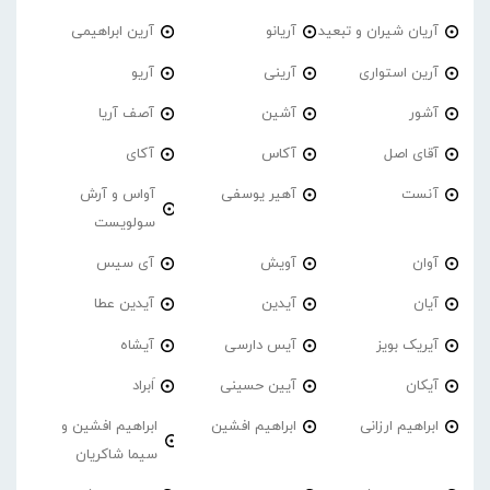
آریان شیران و تبعید
آریانو
آرین ابراهیمی
آرین استواری
آرینی
آریو
آشور
آشین
آصف آریا
آقای اصل
آکاس
آکای
آنست
آهیر یوسفی
آواس و آرش
سولویست
آوان
آویش
آی سیس
آیان
آیدین
آیدین عطا
آیریک بویز
آیس دارسی
آیشاه
آیکان
آیین حسینی
اَبراد
ابراهیم ارزانی
ابراهیم افشین
ابراهیم افشین و
سیما شاکریان