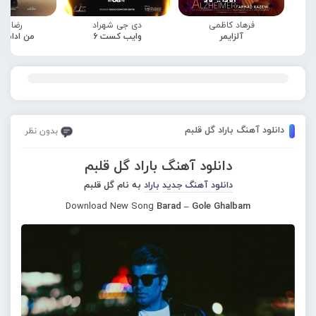
فرهاد کاظمی
دی جی شهراد
رضا صا
آلزایمر
وایب کست 6
من ادامه
دانلود آهنگ باراد گل قلبم
بدون نظر
دانلود آهنگ باراد گل قلبم
دانلود آهنگ جدید
باراد
به نام گل قلبم
Download New Song
Barad – Gole Ghalbam