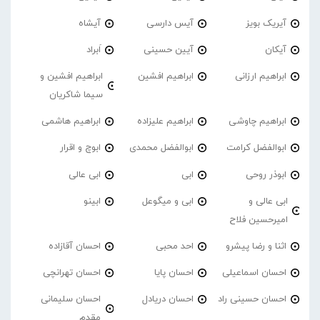
آیریک بویز
آیس دارسی
آیشاه
آیکان
آیین حسینی
اَبراد
ابراهیم ارزانی
ابراهیم افشین
ابراهیم افشین و
سیما شاکریان
ابراهیم چاوشی
ابراهیم علیزاده
ابراهیم هاشمی
ابوالفضل کرامت
ابوالفضل محمدی
ابوچ و اقرار
ابوذر روحی
ابی
ابی عالی
ابی عالی و
ابی و میگوعل
ابینو
امیرحسین فلاح
اثنا و رضا پیشرو
احد محبی
احسان آقازاده
احسان اسماعیلی
احسان پایا
احسان تهرانچی
احسان حسینی راد
احسان دریادل
احسان سلیمانی
مقدم