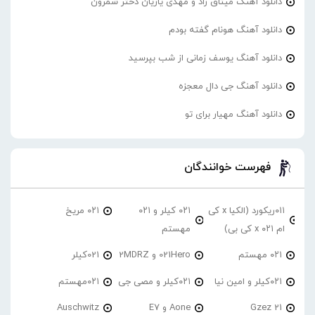
دانلود آهنگ میثاق راد و مهدی یاریان دختر شمرون
دانلود آهنگ هونام گفته بودم
دانلود آهنگ یوسف زمانی از شب بپرسید
دانلود آهنگ جی دال معجزه
دانلود آهنگ مهیار برای تو
فهرست خوانندگان
۰۱۱ریکورد (الکیا x کی
۰۲۱ کیلر و ۰۲۱
۰۲۱ مریخ
ام ۰۲۱ x کی بی)
مهستم
۰۲۱ مهستم
021Hero و 2MDRZ
021کیلر
۰۲۱کیلر و امین نیا
۰۲۱کیلر و مصی جی
۰۲۱مهستم
21 Gzez
Aone و E7
Auschwitz