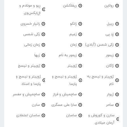
رولاین
ریفلکشن
رِیو و مونادم و
ال‌ایکس‌وی
رییل
زانکو
زانیار خسروی
زِد پی
زعیم
زکی شمس
زکی شمس (آبادی)
زمان
زمان زمانی
زیمور
زیمور به نام
زیها
ژاکان
ژوپیتر
ژوپیتر و نیسح
ژوپیتر و نیسح به
ژوپیتر و نیسح و
ژوپیتر و نیسح و
نام
پارسا
پارسا و استاد
ژیوار
ساچمیش و فراز
ساچمیش و مفسر
ساحر
سارا علی عسگری
سارن
سارن و کوروش و
ساسان
ساسان اعتمادی
آرمان میلادی