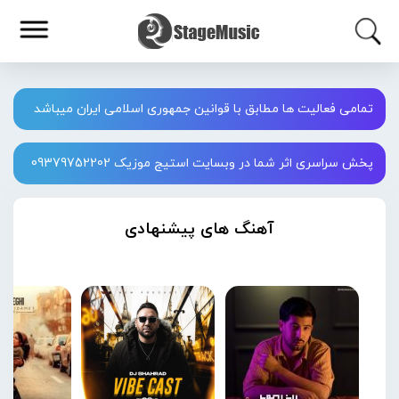
تمامی فعالیت ها مطابق با قوانین جمهوری اسلامی ایران میباشد
پخش سراسری اثر شما در وبسایت استیج موزیک 09379752202
آهنگ های پیشنهادی