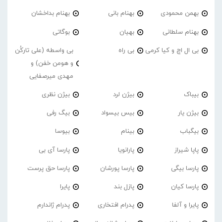
بهمن محمودی
بهنام بانی
بهنام بداخشان
بهنام سلطانی
بهیان
بوگاتی
بی ال اچ و کیا کرمی
بی راه
بی واسطه (علی تارکُن
و هومن خفن) و
مهدی میرصفایی
بیباک
بیژن لرد
بیژن نظری
بیژن یار
بیس بیسواد
بیگ رفی
بیگباب
بینام
بیوسا
پاپا شیراز
پارانویا
پارسا آی بی
پارسا بیگی
پارسا پورشان
پارسا حق پرست
پارسا کیان
پازل بند
پایرا
پایرا و آلفا
پدرام افتخاری
پدرام ژاندارم