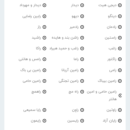
دیجی هیت
دیدار
دیدار و مهرداد
دینگو
دیهو
رابین رضایی
رادمان
رادمیر
راز
راستین
راشن بند و هایده
راشید
راغب
راغب و حمید هیراد
راکا
راکتور
راما
رامس و هانتی
رامی
رامین آریانا
رامین بی باک
رامین بیباک
رامین تجنگی
رامین حامی
رامین حامی و امین
راه مج
راهمج
هانتر
راوتین
راوِن
رایا سمیعی
رایان آراد
رایسین
رایمون