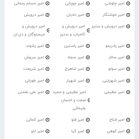
امیر چاوشی
امیر چوپانی
امیر حسام رحمانی
امیر خوشنگار
امیر دادبان
امیر درویش
امیر درویش و ستیز
امیر درویش و
امیر درویش و
کامیاب و ستیز
میستوگان و دی.ان
امیر رادریمو
امیر راستین
امیر رشوند
امیر سالار
امیر سجاد
امیر سروش
امیر سولو
امیر شاهرخ
امیر شریعت
امیر شهراینی
امیر شهیار
امیر طورانی
امیر عظیمی
امیر عظیمی و حمید
امیر علی نعمتی
صفت و احسان
علیخانی
امیر فتاح
امیر فِلو
امیر کمالی
امیر کوهی
امیر کیا
امیر لئو