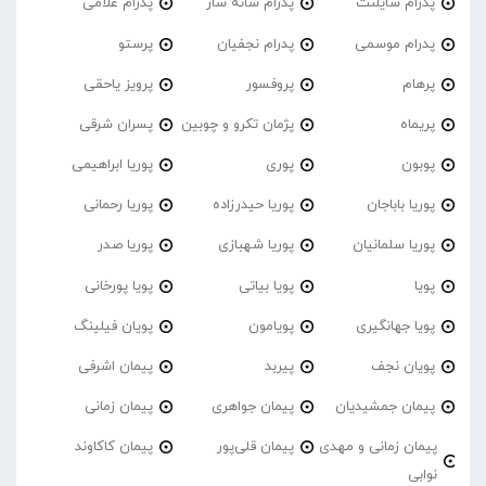
پدرام‌ سایلنت
پدرام شانه ساز
پدرام غلامی
پدرام موسمی
پدرام نجفیان
پرستو
پرهام
پروفسور
پرویز یاحقی
پریماه
پژمان تکرو و چوبین
پسران شرقی
پوبون
پوری
پوریا ابراهیمی
پوریا باباجان
پوریا حیدرزاده
پوریا رحمانی
پوریا سلمانیان
پوریا شهبازی
پوریا صدر
پویا
پویا بیاتی
پویا پورخانی
پویا جهانگیری
پویامون
پویان فیلینگ
پویان نجف
پیربد
پیمان اشرفی
پیمان جمشیدیان
پیمان جواهری
پیمان زمانی
پیمان زمانی و مهدی
پیمان قلی‌پور
پیمان کاکاوند
نوابی