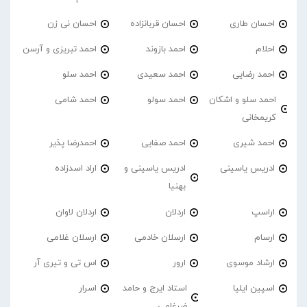
احسان طاری
احسان قربانزاده
احسان نی زن
احلام
احمد بازوند
احمد تبریزی و آرسن
احمد‌ رضایی
احمد سعیدی
احمد سلو
احمد سلو و اشکان
احمد سولو
احمد شامی
کریمخانی
احمد شیری
احمد صفایی
احمدرضا پذیر
ادریس یاسینی
ادریس یاسینی و
اراد اسدزاده
بهنیا
اراسپ
اردلان
اردلان لاوان
ارسام
ارسلان خادمی
ارسلان غلامی
ارشاد موسوی
ارور
اس تی و تیری آر
اسپین ایلیا
استاد ایرج و حامد
اسرار
ضرغامی