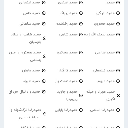
حمید
حمید اصغری
حمید افتخاری
حمید ام کی
حمید بیباک
حمید حامی
حمید خسروی
حمید رخشنده
حمید سلطانی
حمید سیف الله زاده
حمید شاهی
حمید شاهی و میلاد
پارسیان
حمید صارمی
حمید عسکری
حمید عسکری و امین
رستمی
حمید غلامعلی
حمید کارگران
حمید ماهان
حمید مبهم
حمید همت یار
حمید هیراد
حمید هیراد و میثم
حمید و جاوید
حمید و دانیال اس اچ
اکبری
پیروزنیا
حمیدرضا اسلمی
حمیدرضا بابایی
حمیدرضا ترکاشوند و
مصباح قمصری
حمیدرضا شمیرانی
حمیدرضا علوی
حمیدرضا کابلی