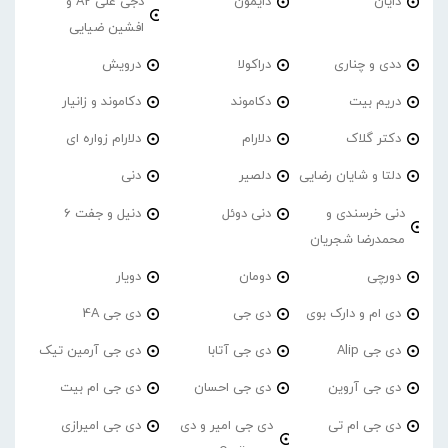
دایان
دایمون
دجی علی A2 و
افشین ضیایی
ددی و چناری
دراکولا
درویش
دریم بیت
دکاموند
دکاموند و زانیار
دکتر گلاک
دلارام
دلارام زواره ای
دلتا و شایان رضایی
دلصیر
دنی
دنی خرسندی و
دنی دوئل
دنیل و جفت 6
محمدرضا شجریان
دورچی
دومان
دویار
دی ام و دارک بوی
دی جی
دی جی 4A
دی جی Alip
دی جی آتابا
دی جی آرمین تیک
دی جی آروین
دی جی احسان
دی جی ام بیت
دی جی ام تی
دی جی امیر و دی
دی جی امیرازی