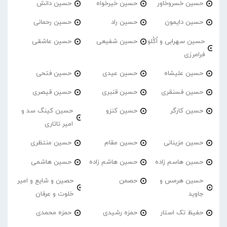
حسین خسروخاور
حسین خیرخواه
حسین دانش
حسین دایمون
حسین راد
حسین رحمانی
حسین سهرابی و اُکُلو
حسین شفیعی
حسین عاشقی
فرامرزی
حسین علیشاه
حسین عیدی
حسین فتحی
حسین فسنقری
حسین قنبری
حسین قیصری
حسین کارگر
حسین کنزو
حسین کینگ سد و
امیر تاتاری
حسین مزینانی
حسین مقام
حسین منتظری
حسین هاسم زاده
حسین هاشم زاده
حسین هاشمی
حسین هرمس و
حصمن
حصین و شایع و امیر
جاوید
خلوت و عرفان
حفیظ تک استار
حمزه رشیدی
حمزه محمدی