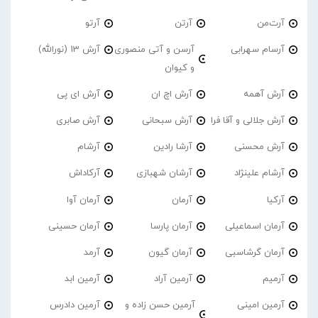
آرت‌من
آرتن
آرتو
آرسام سهرابی
آرسن و آتی منصوری
آرش 13 (نورالله)
و کیوان
آرش آهمه
آرش اچ ان
آرش ای پی
آرش جلالی و آقا فرا
آرش سبحانی
آرش صابری
آرش محسنی
آرشا رادین
آرشام
آرشام علینژاد
آرشان شهبازی
آرکاداش
آرکیا
آرمان
آرمان آوا
آرمان اسماعیلی
آرمان پارسا
آرمان حسینی
آرمان گرشاسبی
آرمان گیون
آرمد
آرمیم
آرمین آراد
آرمین ابد
آرمین امینی
آرمین حسن زاده و
آرمین دادرس