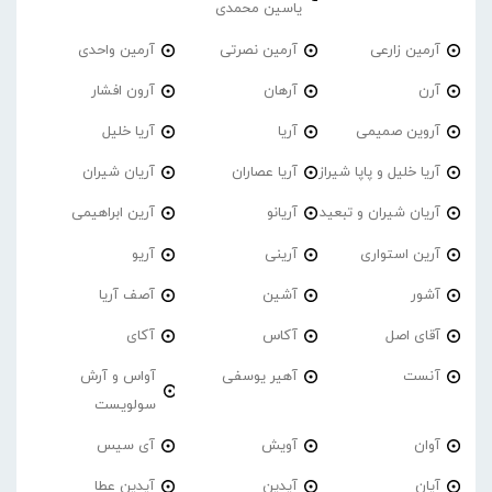
یاسین محمدی
آرمین زارعی
آرمین نصرتی
آرمین واحدی
آرن
آرهان
آرون افشار
آروین صمیمی
آریا
آریا خلیل
آریا خلیل و پاپا شیراز
آریا عصاران
آریان شیران
آریان شیران و تبعید
آریانو
آرین ابراهیمی
آرین استواری
آرینی
آریو
آشور
آشین
آصف آریا
آقای اصل
آکاس
آکای
آنست
آهیر یوسفی
آواس و آرش
سولویست
آوان
آویش
آی سیس
آیان
آیدین
آیدین عطا