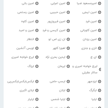
امیرمسعود ضیا
امین اعرابی
امین بانی
امین تیجی
امین حبیبی
امین رستمی
امین فرد
امین فیروزپور
امین کاوه
امین کاویانی
امین کیسی و فرد
امین و امید
امین یزدان
ان زی اس تو
انتظار
انزی و جنزی
اهورا کلهر
اویس آتشین
ای ج
ایدین بحری نژاد
ایرج خواجه امیری
ایرج خواجه امیری و
ایرمان
ایزاک
سالار عقیلی
ایزدمهر
ایسپ حاجی
ایکس‌ایکس‌ایکس‌پی
ایگرگ
ایلان
ایلای اکبری
ایلیا
ایلیا شمس
ایلیار