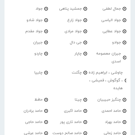
جمال لطفی
جمشید پناهی
جواد
جواد الیاسی
جواد زارع
جواد شادو
جواد عطایی
جواد مرادی
جواد مقدم
جوادو
جی دال
جیران
جیران معصومه
چاپار
چاردو
اسدی
چاوشی ، ابراهیم زاده
چگنت
چلیپا
، گوگوش ، قمیشی ،
هایده
چنگیز حبیبیان
چیتا
حافظ
حامد احمدی
حامد اکبری
حامد برادران
حامد بهراد
حامد تاری پور
حامد حاجی
حامد زمانی
حامد صالح دوست
حامد عرشی