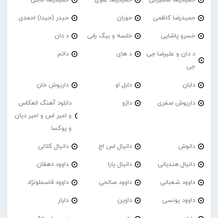
حمیدرضا کاظمی
حوران
حیدر (حیدا) احمدی
خسرو پاشایی
خلسه و بیگ رفی
د دان
د دان و علیرضا جی
د های
دائم
جی
دابان
دابل او
داریوش خان
داریوش صفری
داژو
دانلود آهنگ انعکاس
و امیر اس و امیر دیان
و پوکسا
دانوش
دانیال اس اچ
دانیال کلالی
دانیال هندیانی
دانیال یارا
داوود دهقان
داوود شعبانی
داوود صالحی
داوود قاسملونژاد
داوود یونسی
داوین
دایار