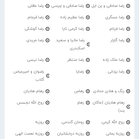
رضا صادقی و بن ایل
رضا صادقی و چرسی
رضا عاقلی
رضا عسگری
رضا عظیم زاده
رضا فرجام
رضا فرنام
رضا کرمی تارا
رضا کوشکی
رضا گلزار
رضا ماتیا و سعید
رضا مریدی
اسکندری
رضا ملک زاده
رضا منتظر
رضا نیسی
رضا یزدانی
رضایا
رضوان و امیرعباس
گلاب
رنگ و هادی حدادی
رهاس
رهام هادیان
رهام هادیان (ماکان
رهاو
روح الله تجسس
بند)
روح الله کرمی
روحان گندمی
روزبه
روزبه بمانی
روزبه درخشانیان
روزبه نعمت الهی