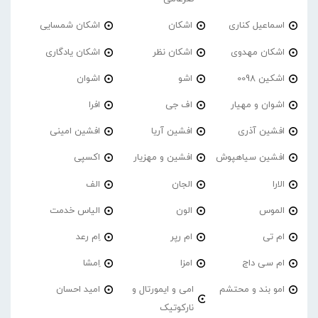
اسماعیل کناری
اشکان
اشکان شمسایی
اشکان مهدوی
اشکان نظر
اشکان یادگاری
اشکین 0098
اشو
اشوان
اشوان و مهیار
اف جی
افرا
افشین آذری
افشین آریا
افشین امینی
افشین سیاهپوش
افشین و مهزیار
اکسپی
الارا
الجان
الف
الموس
الون
الیاس خدمت
ام تی
ام رپر
اِم رعد
ام سی داج
امزا
اِمشا
امو بند و محتشم
امی و ایمورتال و
امید احسان
نارکوتیک