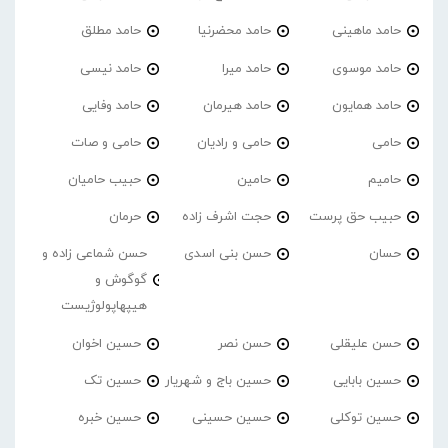
حامد ماهینی
حامد محضرنیا
حامد مطلق
حامد موسوی
حامد میرا
حامد نیسی
حامد همایون
حامد هیرمان
حامد وفایی
حامی
حامی و رادیان
حامی و صات
حامیم
حامین
حبیب حامیان
حبیب حق پرست
حجت اشرف زاده
حرمان
حسان
حسن بنی اسدی
حسن شماعی زاده و
گوگوش و
هیپهاپولوژیست
حسن علیقلی
حسن نصر
حسین اخوان
حسین بابایی
حسین باج و شهریار
حسین تک
حسین توکلی
حسین حسینی
حسین خبره