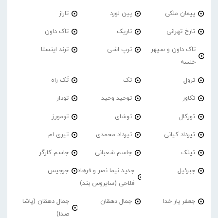
پیمان ملکی
پین لورد
تاراز
تارخ تهرانی
تاریک
تاک داون
تاک داون و سپهر
ترپ اشی
ترند اینستا
خلسه
ترول
تک
تَک راه
تکاور
توحید وحید
تودار
تورکال
توشای
تومورز
تیرداد کیانی
تیرداد محمدی
تیری ام
تینک
جاسم شعبانی
جاسم کارگر
جبرئیل
جدید نیما نصر و فرهاد
جرجیس
فلاحی (سایروس بند)
جعفر یار خدا
جمال دهقان
جمال دهقان (پاشا
صدا)