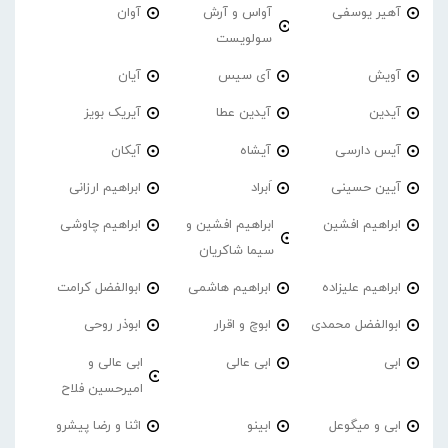
آهیر یوسفی
آواس و آرش
آوان
سولویست
آویش
آی سیس
آیان
آیدین
آیدین عطا
آیریک بویز
آیس دارسی
آیشاه
آیکان
آیین حسینی
اَبراد
ابراهیم ارزانی
ابراهیم افشین
ابراهیم افشین و
ابراهیم چاوشی
سیما شاکریان
ابراهیم علیزاده
ابراهیم هاشمی
ابوالفضل کرامت
ابوالفضل محمدی
ابوچ و اقرار
ابوذر روحی
ابی
ابی عالی
ابی عالی و
امیرحسین فلاح
ابی و میگوعل
ابینو
اثنا و رضا پیشرو