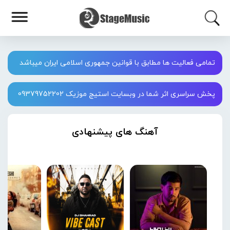
تمامی فعالیت ها مطابق با قوانین جمهوری اسلامی ایران میباشد
پخش سراسری اثر شما در وبسایت استیج موزیک 09379752202
آهنگ های پیشنهادی