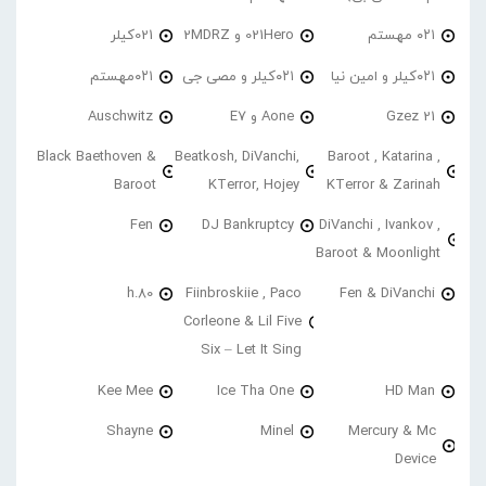
۰۲۱ مهستم
021Hero و 2MDRZ
021کیلر
۰۲۱کیلر و امین نیا
۰۲۱کیلر و مصی جی
۰۲۱مهستم
21 Gzez
Aone و E7
Auschwitz
Black Baethoven &
Beatkosh, DiVanchi,
Baroot , Katarina ,
Baroot
KTerror, Hojey
KTerror & Zarinah
Fen
DJ Bankruptcy
DiVanchi , Ivankov ,
Baroot & Moonlight
h.80
Fiinbroskiie , Paco
Fen & DiVanchi
Corleone & Lil Five
Six – Let It Sing
Kee Mee
Ice Tha One
HD Man
Shayne
Minel
Mercury & Mc
Device