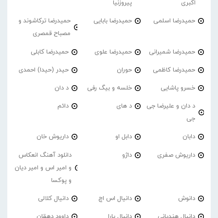
اکبری
پیروزنیا
حمیدرضا اسلمی
حمیدرضا بابایی
حمیدرضا ترکاشوند و
مصباح قمصری
حمیدرضا شمیرانی
حمیدرضا علوی
حمیدرضا کابلی
حمیدرضا کاظمی
حوران
حیدر (حیدا) احمدی
خسرو پاشایی
خلسه و بیگ رفی
د دان
د دان و علیرضا جی
د های
دائم
جی
دابان
دابل او
داریوش خان
داریوش صفری
داژو
دانلود آهنگ انعکاس
و امیر اس و امیر دیان
و پوکسا
دانوش
دانیال اس اچ
دانیال کلالی
دانیال هندیانی
دانیال یارا
داوود دهقان