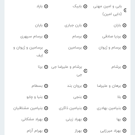
بابی و امین مهنی
بابیک
باراد
(دایی امین)
باران
بارن جباری
بایان
بردیا صادقی
برسام
برسام سپهری
برسام و ژیوان
برسامین
برسامین و ژیوان و
اِیف
برشام
برشام و علیرضا جی
برنا
جی
برهان و علیرضا
بروان بند
بسطام
بلا
بنجی
بنیا و چابو
بنیامین بهادری
بنیامین ذاکری
بنیامین مشتاقیان
بها
بهراد زینی
بهراد مشکانی
بهراد میرزایی
بهراز
بهرام آرام