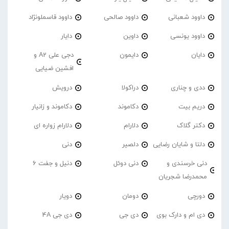
داوود شعبانی
داوود صالحی
داوود قاسملونژاد
داوود یونسی
داوین
دایار
دایان
دایمون
دجی علی A2 و
افشین ضیایی
ددی و چناری
دراکولا
درویش
دریم بیت
دکاموند
دکاموند و زانیار
دکتر گلاک
دلارام
دلارام زواره ای
دلتا و شایان رضایی
دلصیر
دنی
دنی خرسندی و
دنی دوئل
دنیل و جفت 6
محمدرضا شجریان
دورچی
دومان
دویار
دی ام و دارک بوی
دی جی
دی جی 4A