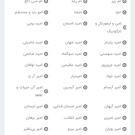
ام رپر
اِم رعد
ام سی داج
امزا
اِمشا
امو بند و محتشم
امی و ایمورتال و
امید احسان
امید برجی
نارکوتیک
امید پایدار
امید جهان
امید حاجیلی
امید سوسنی
امید سوگماد
امید صالحی
امید عزیزپور
امید عظیمی
امید لوافان
امید مولا
امیدیار
امیر آر زد
امیر آرسام
امیر آرسین
امیر آن میراث و
طاها
امیر آیهان
امیر احسان فدایی
امیر ارسلان
امیر امیری
امیر انقلاب
امیر برهان
امیر‌ بوران
امیر بیرو
امیر بی‌نظیر