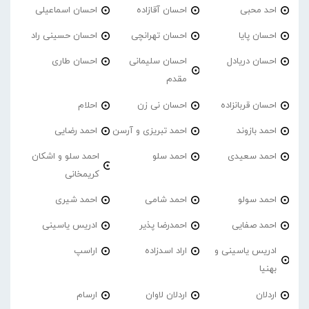
احد محبی
احسان آقازاده
احسان اسماعیلی
احسان پایا
احسان تهرانچی
احسان حسینی راد
احسان دریادل
احسان سلیمانی
احسان طاری
مقدم
احسان قربانزاده
احسان نی زن
احلام
احمد بازوند
احمد تبریزی و آرسن
احمد‌ رضایی
احمد سعیدی
احمد سلو
احمد سلو و اشکان
کریمخانی
احمد سولو
احمد شامی
احمد شیری
احمد صفایی
احمدرضا پذیر
ادریس یاسینی
ادریس یاسینی و
اراد اسدزاده
اراسپ
بهنیا
اردلان
اردلان لاوان
ارسام