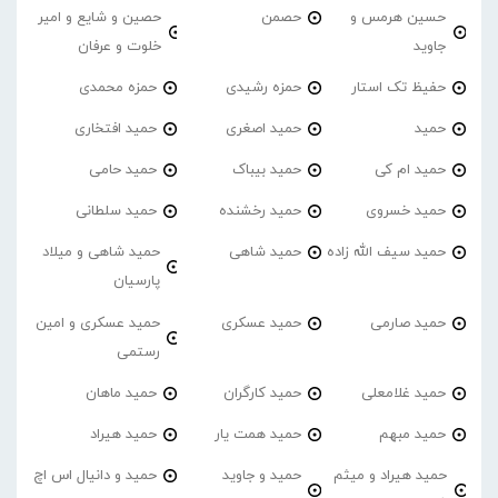
حسین هرمس و
حصمن
حصین و شایع و امیر
جاوید
خلوت و عرفان
حفیظ تک استار
حمزه رشیدی
حمزه محمدی
حمید
حمید اصغری
حمید افتخاری
حمید ام کی
حمید بیباک
حمید حامی
حمید خسروی
حمید رخشنده
حمید سلطانی
حمید سیف الله زاده
حمید شاهی
حمید شاهی و میلاد
پارسیان
حمید صارمی
حمید عسکری
حمید عسکری و امین
رستمی
حمید غلامعلی
حمید کارگران
حمید ماهان
حمید مبهم
حمید همت یار
حمید هیراد
حمید هیراد و میثم
حمید و جاوید
حمید و دانیال اس اچ