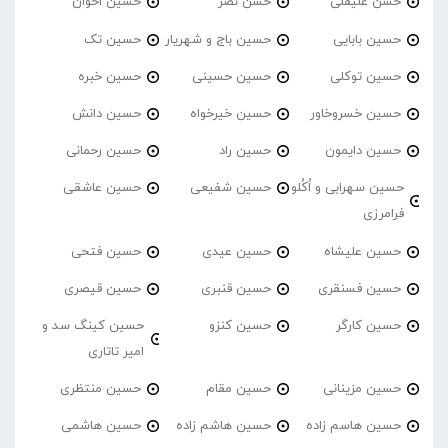
حسن علیقلی
حسن نصر
حسین اخوان
حسین بابایی
حسین باج و شهریار
حسین تک
حسین توکلی
حسین حسینی
حسین خبره
حسین خسروخاور
حسین خیرخواه
حسین دانش
حسین دایمون
حسین راد
حسین رحمانی
حسین سهرابی و اُکُلو
حسین شفیعی
حسین عاشقی
فرامرزی
حسین علیشاه
حسین عیدی
حسین فتحی
حسین فسنقری
حسین قنبری
حسین قیصری
حسین کارگر
حسین کنزو
حسین کینگ سد و
امیر تاتاری
حسین مزینانی
حسین مقام
حسین منتظری
حسین هاسم زاده
حسین هاشم زاده
حسین هاشمی