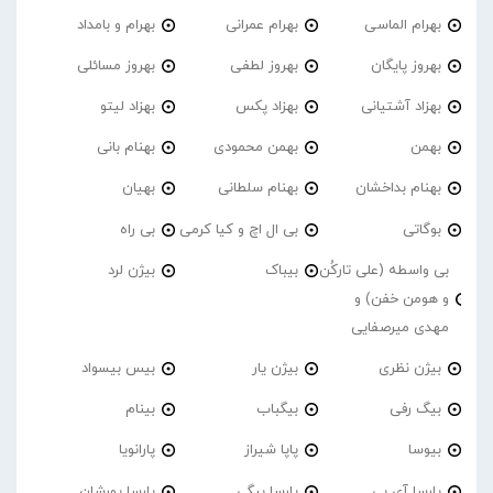
بهرام الماسی
بهرام عمرانی
بهرام و بامداد
بهروز پایگان
بهروز لطفی
بهروز مسائلی
بهزاد آشتیانی
بهزاد پکس
بهزاد لیتو
بهمن
بهمن محمودی
بهنام بانی
بهنام بداخشان
بهنام سلطانی
بهیان
بوگاتی
بی ال اچ و کیا کرمی
بی راه
بی واسطه (علی تارکُن
بیباک
بیژن لرد
و هومن خفن) و
مهدی میرصفایی
بیژن نظری
بیژن یار
بیس بیسواد
بیگ رفی
بیگباب
بینام
بیوسا
پاپا شیراز
پارانویا
پارسا آی بی
پارسا بیگی
پارسا پورشان