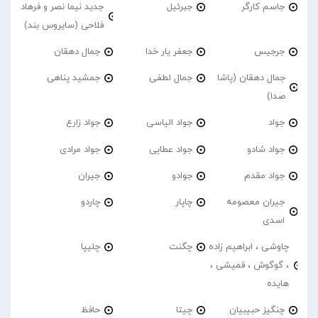
جاسم کارگر
جبرئیل
جدید نیما نصر و فرهاد
فلاحی (سایروس بند)
جرجیس
جعفر یار خدا
جمال دهقان
جمال دهقان (پاشا
جمال لطفی
جمشید پناهی
صدا)
جواد
جواد الیاسی
جواد زارع
جواد شادو
جواد عطایی
جواد مرادی
جواد مقدم
جوادو
جیران
جیران معصومه
چاپار
چاردو
اسدی
چاوشی ، ابراهیم زاده
چگنت
چلیپا
، گوگوش ، قمیشی ،
هایده
چنگیز حبیبیان
چیتا
حافظ