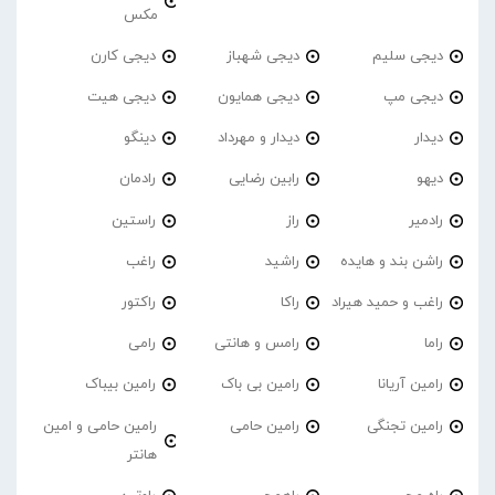
مکس
دیجی سلیم
دیجی شهباز
دیجی کارن
دیجی مپ
دیجی همایون
دیجی هیت
دیدار
دیدار و مهرداد
دینگو
دیهو
رابین رضایی
رادمان
رادمیر
راز
راستین
راشن بند و هایده
راشید
راغب
راغب و حمید هیراد
راکا
راکتور
راما
رامس و هانتی
رامی
رامین آریانا
رامین بی باک
رامین بیباک
رامین تجنگی
رامین حامی
رامین حامی و امین
هانتر