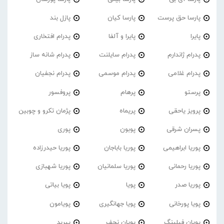
پارسا حق پرست
پارسا کیان
پازل بند
پایرا
پایرا و آلفا
پدرام افتخاری
پدرام ژاندارم
پدرام‌ سایلنت
پدرام شانه ساز
پدرام غلامی
پدرام موسمی
پدرام نجفیان
پرستو
پرهام
پروفسور
پرویز یاحقی
پریماه
پژمان تکرو و چوبین
پسران شرقی
پوبون
پوری
پوریا ابراهیمی
پوریا باباجان
پوریا حیدرزاده
پوریا رحمانی
پوریا سلمانیان
پوریا شهبازی
پوریا صدر
پویا
پویا بیاتی
پویا پورخانی
پویا جهانگیری
پویامون
پویان فیلینگ
پویان نجف
پیربد