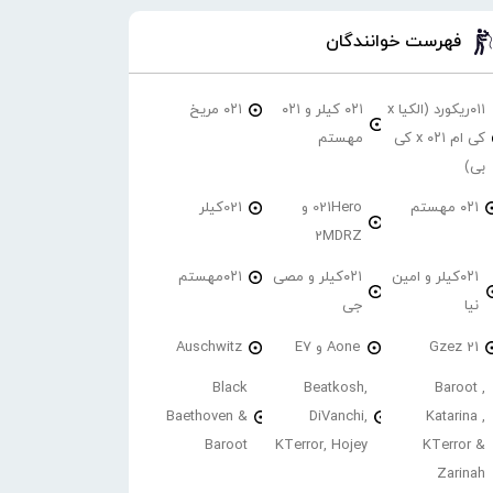
فهرست خوانندگان
۰۱۱ریکورد (الکیا x
۰۲۱ کیلر و ۰۲۱
۰۲۱ مریخ
کی ام ۰۲۱ x کی
مهستم
بی)
۰۲۱ مهستم
021Hero و
021کیلر
2MDRZ
۰۲۱کیلر و امین
۰۲۱کیلر و مصی
۰۲۱مهستم
نیا
جی
21 Gzez
Aone و E7
Auschwitz
Black
Beatkosh,
Baroot ,
Baethoven &
DiVanchi,
Katarina ,
Baroot
KTerror, Hojey
KTerror &
Zarinah