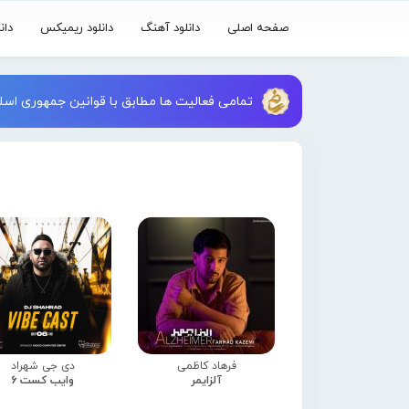
صفحه اصلی
دانلود آهنگ
دانلود ریمیکس
دان
تمامی فعالیت ها مطابق با قوانین جمهوری اسلا
فرهاد کاظمی
دی جی شهراد
آلزایمر
وایب کست 6