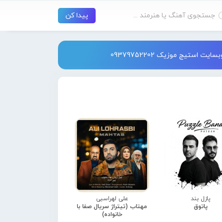
استیج موزیک 09379752202
پازل بند
علی لهراسبی
پاتوق
مهتاب (تیتراژ سریال صفا با
خانواده)