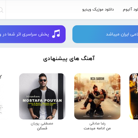
لود آلبوم
دانلود موزیک ویدیو
می ایران میباشد
پخش سراسری اثر شما در وبسایت 
آهنگ های پیشنهادی
رضا صادقی
مصطفی پویان
من ادامه میدمت
مُسکن