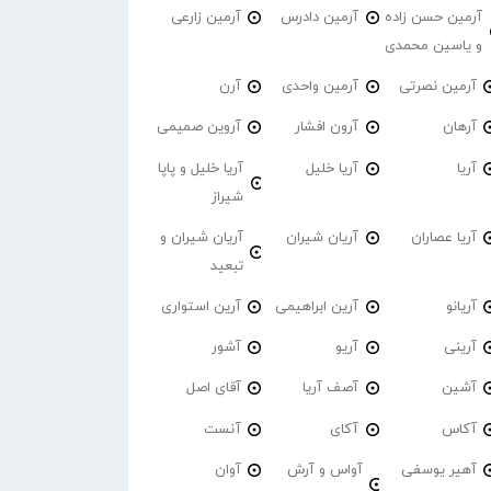
آرمین حسن زاده
آرمین دادرس
آرمین زارعی
و یاسین محمدی
آرمین نصرتی
آرمین واحدی
آرن
آرهان
آرون افشار
آروین صمیمی
آریا
آریا خلیل
آریا خلیل و پاپا
شیراز
آریا عصاران
آریان شیران
آریان شیران و
تبعید
آریانو
آرین ابراهیمی
آرین استواری
آرینی
آریو
آشور
آشین
آصف آریا
آقای اصل
آکاس
آکای
آنست
آهیر یوسفی
آواس و آرش
آوان