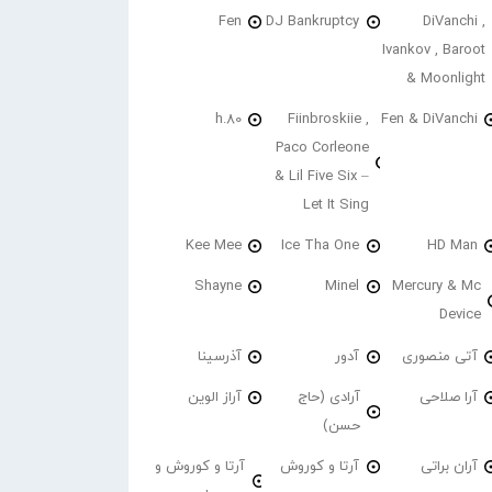
Fen
DJ Bankruptcy
DiVanchi ,
Ivankov , Baroot
& Moonlight
h.80
Fiinbroskiie ,
Fen & DiVanchi
Paco Corleone
& Lil Five Six –
Let It Sing
Kee Mee
Ice Tha One
HD Man
Shayne
Minel
Mercury & Mc
Device
آتی منصوری
آدور
آذرسینا
آرا صلاحی
آرادی (حاج
آراز الوین
حسن)
آران براتی
آرتا و کوروش
آرتا و کوروش و