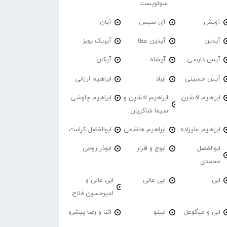
سولویست
آویش
آی سیس
آیان
آیدین
آیدین عطا
آیریک بویز
آیس دارسی
آیشاه
آیکان
آیین حسینی
اَبراد
ابراهیم ارزانی
ابراهیم افشین
ابراهیم افشین و
ابراهیم چاوشی
سیما شاکریان
ابراهیم علیزاده
ابراهیم هاشمی
ابوالفضل کرامت
ابوالفضل
ابوچ و اقرار
ابوذر روحی
محمدی
ابی
ابی عالی
ابی عالی و
امیرحسین فلاح
ابی و میگوعل
ابینو
اثنا و رضا پیشرو