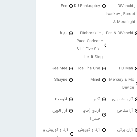
Fen
DJ Bankruptcy
DiVanchi ,
Ivankov , Baroot
& Moonlight
h.80
Fiinbroskiie ,
Fen & DiVanchi
Paco Corleone
& Lil Five Six –
Let It Sing
Kee Mee
Ice Tha One
HD Man
Shayne
Minel
Mercury & Mc
Device
آتی منصوری
آدور
آذرسینا
آرا صلاحی
آرادی (حاج
آراز الوین
حسن)
آران براتی
آرتا و کوروش
آرتا و کوروش و