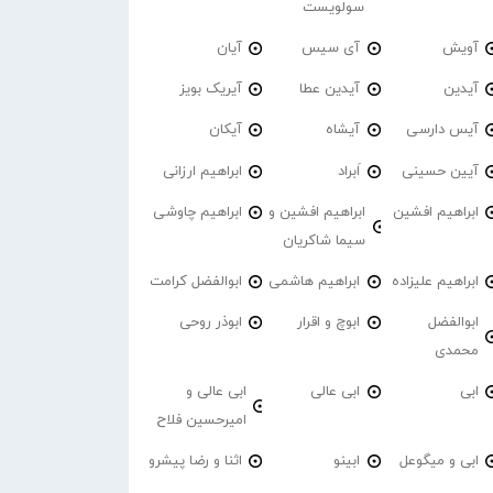
سولویست
آویش
آی سیس
آیان
آیدین
آیدین عطا
آیریک بویز
آیس دارسی
آیشاه
آیکان
آیین حسینی
اَبراد
ابراهیم ارزانی
ابراهیم افشین
ابراهیم افشین و
ابراهیم چاوشی
سیما شاکریان
ابراهیم علیزاده
ابراهیم هاشمی
ابوالفضل کرامت
ابوالفضل
ابوچ و اقرار
ابوذر روحی
محمدی
ابی
ابی عالی
ابی عالی و
امیرحسین فلاح
ابی و میگوعل
ابینو
اثنا و رضا پیشرو