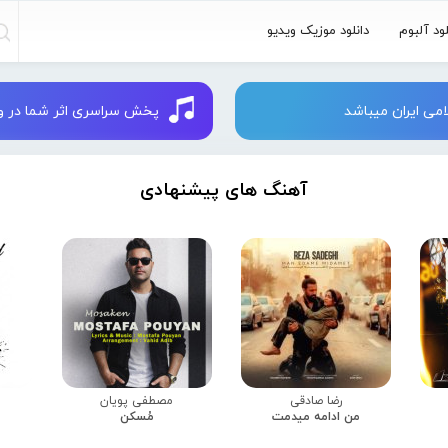
لود آلبوم
دانلود موزیک ویدیو
می ایران میباشد
پخش سراسری اثر شما در وبسایت 
آهنگ های پیشنهادی
رضا صادقی
مصطفی پویان
من ادامه میدمت
مُسکن