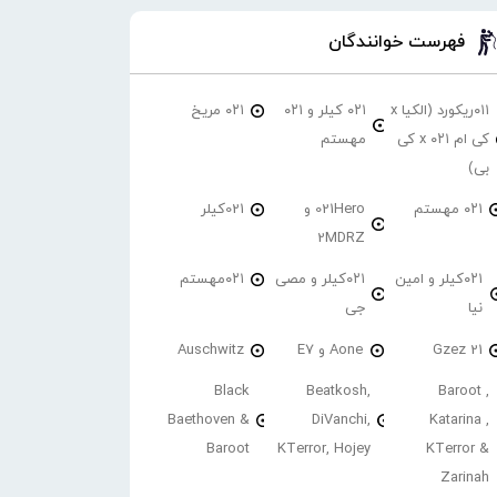
فهرست خوانندگان
۰۱۱ریکورد (الکیا x
۰۲۱ کیلر و ۰۲۱
۰۲۱ مریخ
کی ام ۰۲۱ x کی
مهستم
بی)
۰۲۱ مهستم
021Hero و
021کیلر
2MDRZ
۰۲۱کیلر و امین
۰۲۱کیلر و مصی
۰۲۱مهستم
نیا
جی
21 Gzez
Aone و E7
Auschwitz
Black
Beatkosh,
Baroot ,
Baethoven &
DiVanchi,
Katarina ,
Baroot
KTerror, Hojey
KTerror &
Zarinah