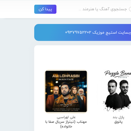
استیج موزیک 09379752202
پازل بند
علی لهراسبی
پاتوق
مهتاب (تیتراژ سریال صفا با
خانواده)