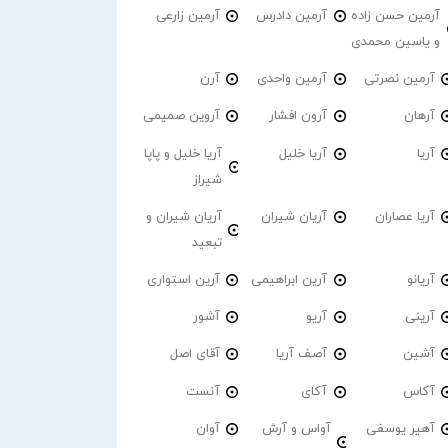
آرمین حسن زاده
آرمین دادرس
آرمین زارعی
و یاسین محمدی
آرمین نصرتی
آرمین واحدی
آرن
آرهان
آرون افشار
آروین صمیمی
آریا
آریا خلیل
آریا خلیل و پاپا
شیراز
آریا عصاران
آریان شیران
آریان شیران و
تبعید
آریانو
آرین ابراهیمی
آرین استواری
آرینی
آریو
آشور
آشین
آصف آریا
آقای اصل
آکاس
آکای
آنست
آهیر یوسفی
آواس و آرش
آوان