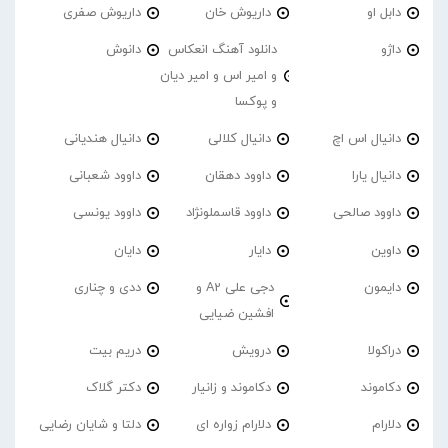
دابل او
داریوش خان
داریوش صفری
داژو
دانلود آهنگ انعکاس
دانوش
و امیر اس و امیر دیان
و پوکسا
دانیال اس اچ
دانیال کلالی
دانیال هندیانی
دانیال یارا
داوود دهقان
داوود شعبانی
داوود صالحی
داوود قاسملونژاد
داوود یونسی
داوین
دایار
دایان
دایمون
دجی علی A2 و
ددی و چناری
افشین ضیایی
دراکولا
درویش
دریم بیت
دکاموند
دکاموند و زانیار
دکتر گلاک
دلارام
دلارام زواره ای
دلتا و شایان رضایی