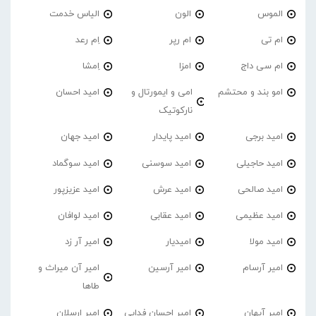
الموس
الون
الیاس خدمت
ام تی
ام رپر
اِم رعد
ام سی داج
امزا
اِمشا
امو بند و محتشم
امی و ایمورتال و
امید احسان
نارکوتیک
امید برجی
امید پایدار
امید جهان
امید حاجیلی
امید سوسنی
امید سوگماد
امید صالحی
امید عرش
امید عزیزپور
امید عظیمی
امید عقابی
امید لوافان
امید مولا
امیدیار
امیر آر زد
امیر آرسام
امیر آرسین
امیر آن میراث و
طاها
امیر آیهان
امیر احسان فدایی
امیر ارسلان