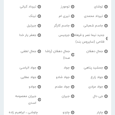
توشای
تومورز
تیرداد کیانی
تیرداد محمدی
تیری ام
تینک
جاسم شعبانی
جاسم کارگر
جبرئیل
جدید نیما نصر و فرهاد
جرجیس
جعفر یار خدا
فلاحی (سایروس بند)
جمال دهقان
جمال دهقان (پاشا
جمال لطفی
صدا)
جمشید پناهی
جواد
جواد الیاسی
جواد زارع
جواد شادو
جواد عطایی
جواد مرادی
جواد مقدم
جوادو
جی دال
جیران
جیران معصومه
اسدی
چاپار
چاردو
چاوشی ، ابراهیم زاده