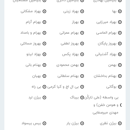
بنیامین بهادری
بنیامین ذاکری
بنیامین مشتاقیان
بها
بهراد زینی
بهراد مشکانی
بهراد میرزایی
بهراز
بهرام آرام
بهرام الماسی
بهرام عمرانی
بهرام و بامداد
بهروز پایگان
بهروز لطفی
بهروز مسائلی
بهزاد آشتیانی
بهزاد پکس
بهزاد لیتو
بهمن
بهمن محمودی
بهنام بانی
بهنام بداخشان
بهنام سلطانی
بهیان
بوگاتی
بی ال اچ و کیا کرمی
بی راه
بی واسطه (علی تارکُن
بیباک
بیژن لرد
و هومن خفن) و
مهدی میرصفایی
بیژن نظری
بیژن یار
بیس بیسواد