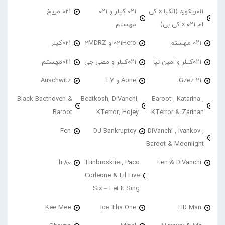
۰۱۱ریکورد (الکیا x کی
۰۲۱ کیلر و ۰۲۱
۰۲۱ مریخ
ام ۰۲۱ x کی بی)
مهستم
۰۲۱ مهستم
021Hero و 2MDRZ
021کیلر
۰۲۱کیلر و امین نیا
۰۲۱کیلر و مصی جی
۰۲۱مهستم
21 Gzez
Aone و E7
Auschwitz
Black Baethoven &
Beatkosh, DiVanchi,
Baroot , Katarina ,
Baroot
KTerror, Hojey
KTerror & Zarinah
Fen
DJ Bankruptcy
DiVanchi , Ivankov ,
Baroot & Moonlight
h.80
Fiinbroskiie , Paco
Fen & DiVanchi
Corleone & Lil Five
Six – Let It Sing
Kee Mee
Ice Tha One
HD Man