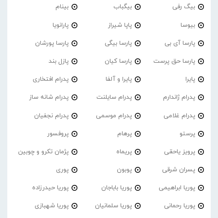
بیگ رفی
بیگباب
بینام
بیوسا
پاپا شیراز
پارانویا
پارسا آی بی
پارسا بیگی
پارسا پورشان
پارسا حق پرست
پارسا کیان
پازل بند
پایرا
پایرا و آلفا
پدرام افتخاری
پدرام ژاندارم
پدرام‌ سایلنت
پدرام شانه ساز
پدرام غلامی
پدرام موسمی
پدرام نجفیان
پرستو
پرهام
پروفسور
پرویز یاحقی
پریماه
پژمان تکرو و چوبین
پسران شرقی
پوبون
پوری
پوریا ابراهیمی
پوریا باباجان
پوریا حیدرزاده
پوریا رحمانی
پوریا سلمانیان
پوریا شهبازی