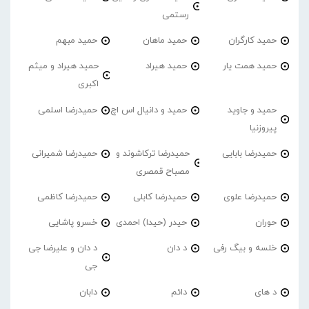
رستمی
حمید کارگران
حمید ماهان
حمید مبهم
حمید همت یار
حمید هیراد
حمید هیراد و میثم
اکبری
حمید و جاوید
حمید و دانیال اس اچ
حمیدرضا اسلمی
پیروزنیا
حمیدرضا بابایی
حمیدرضا ترکاشوند و
حمیدرضا شمیرانی
مصباح قمصری
حمیدرضا علوی
حمیدرضا کابلی
حمیدرضا کاظمی
حوران
حیدر (حیدا) احمدی
خسرو پاشایی
خلسه و بیگ رفی
د دان
د دان و علیرضا جی
جی
د های
دائم
دابان