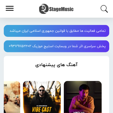
تمامی فعالیت ها مطابق با قوانین جمهوری اسلامی ایران میباشد
پخش سراسری اثر شما در وبسایت استیج موزیک 09379752202
آهنگ های پیشنهادی