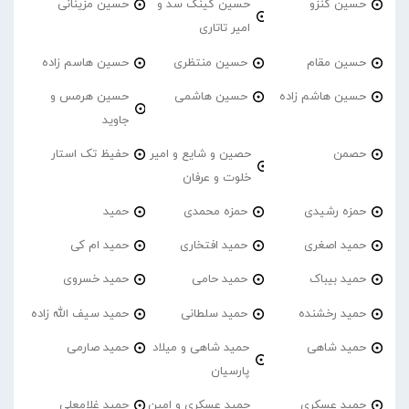
حسین کنزو
حسین کینگ سد و
حسین مزینانی
امیر تاتاری
حسین مقام
حسین منتظری
حسین هاسم زاده
حسین هاشم زاده
حسین هاشمی
حسین هرمس و
جاوید
حصمن
حصین و شایع و امیر
حفیظ تک استار
خلوت و عرفان
حمزه رشیدی
حمزه محمدی
حمید
حمید اصغری
حمید افتخاری
حمید ام کی
حمید بیباک
حمید حامی
حمید خسروی
حمید رخشنده
حمید سلطانی
حمید سیف الله زاده
حمید شاهی
حمید شاهی و میلاد
حمید صارمی
پارسیان
حمید عسکری
حمید عسکری و امین
حمید غلامعلی