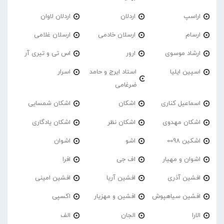
اراسپ
اردلان
اردلان لاوان
ارسام
ارسلان خادمی
ارسلان غلامی
ارشاد موسوی
ارور
اس تی و تیری آر
اسپین ایلیا
استاد ایرج و حامد
اسرار
ضرغامی
اسماعیل کناری
اشکان
اشکان شمسایی
اشکان مهدوی
اشکان نظر
اشکان یادگاری
اشکین 0098
اشو
اشوان
اشوان و مهیار
اف جی
افرا
افشین آذری
افشین آریا
افشین امینی
افشین سیاهپوش
افشین و مهزیار
اکسپی
الارا
الجان
الف