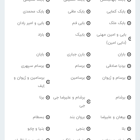
بابک کمایی
بابک مافی
بابک محمدی
بابک ملک
بابی فم
بابی و امیر رادان
بابی و امین مهنی
بابیک
باراد
(دایی امین)
باران
بارن جباری
بایان
بردیا صادقی
برسام
برسام سپهری
برسام و ژیوان
برسامین
برسامین و ژیوان و
اِیف
برشام
برشام و علیرضا جی
برنا
جی
برهان و علیرضا
بروان بند
بسطام
بلا
بنجی
بنیا و چابو