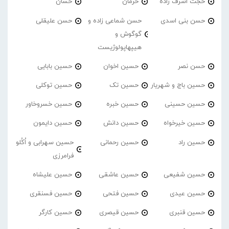
حجت اشرف زاده
حرمان
حسان
حسن بنی اسدی
حسن شماعی زاده و
حسن علیقلی
گوگوش و
هیپهاپولوژیست
حسن نصر
حسین اخوان
حسین بابایی
حسین باج و شهریار
حسین تک
حسین توکلی
حسین حسینی
حسین خبره
حسین خسروخاور
حسین خیرخواه
حسین دانش
حسین دایمون
حسین راد
حسین رحمانی
حسین سهرابی و اُکُلو
فرامرزی
حسین شفیعی
حسین عاشقی
حسین علیشاه
حسین عیدی
حسین فتحی
حسین فسنقری
حسین قنبری
حسین قیصری
حسین کارگر