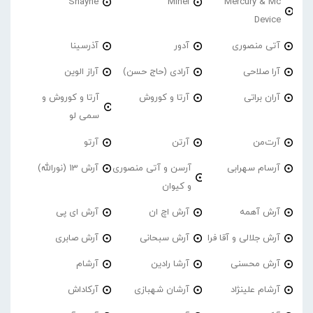
Shayne
Minel
Mercury & Mc
Device
آتی منصوری
آدور
آذرسینا
آرا صلاحی
آرادی (حاج حسن)
آراز الوین
آران براتی
آرتا و کوروش
آرتا و کوروش و
سمی لو
آرت‌من
آرتن
آرتو
آرسام سهرابی
آرسن و آتی منصوری
آرش 13 (نورالله)
و کیوان
آرش آهمه
آرش اچ ان
آرش ای پی
آرش جلالی و آقا فرا
آرش سبحانی
آرش صابری
آرش محسنی
آرشا رادین
آرشام
آرشام علینژاد
آرشان شهبازی
آرکاداش