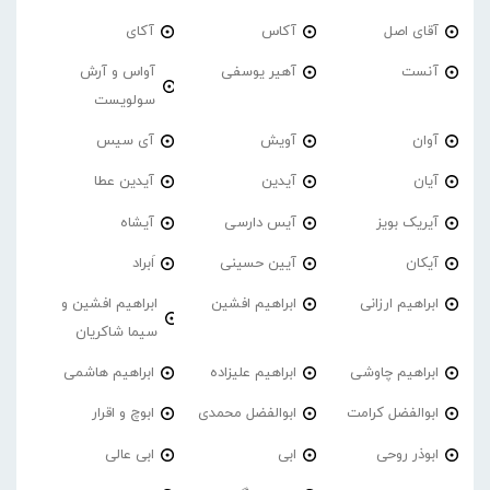
آقای اصل
آکاس
آکای
آنست
آهیر یوسفی
آواس و آرش
سولویست
آوان
آویش
آی سیس
آیان
آیدین
آیدین عطا
آیریک بویز
آیس دارسی
آیشاه
آیکان
آیین حسینی
اَبراد
ابراهیم ارزانی
ابراهیم افشین
ابراهیم افشین و
سیما شاکریان
ابراهیم چاوشی
ابراهیم علیزاده
ابراهیم هاشمی
ابوالفضل کرامت
ابوالفضل محمدی
ابوچ و اقرار
ابوذر روحی
ابی
ابی عالی