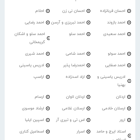
احسان قربانزاده
احسان نی زن
احلام
احمد بازوند
احمد تبریزی و آرسن
احمد‌ رضایی
احمد سعیدی
احمد سلو
احمد سلو و اشکان
کریمخانی
احمد سولو
احمد شامی
احمد شیری
احمد صفایی
احمدرضا پذیر
ادریس یاسینی
ادریس یاسینی و
اراد اسدزاده
اراسپ
بهنیا
اردلان
اردلان لاوان
ارسام
ارسلان خادمی
ارسلان غلامی
ارشاد موسوی
ارور
اس تی و تیری آر
اسپین ایلیا
استاد ایرج و حامد
اسرار
اسماعیل کناری
ضرغامی