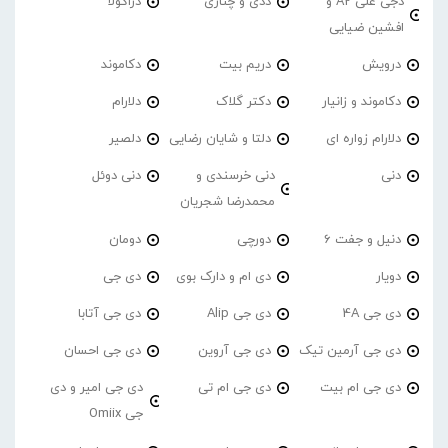
دجی علی A2 و
ددی و چناری
دراکولا
افشین ضیایی
درویش
دریم بیت
دکاموند
دکاموند و زانیار
دکتر گلاک
دلارام
دلارام زواره ای
دلتا و شایان رضایی
دلصیر
دنی
دنی خرسندی و
دنی دوئل
محمدرضا شجریان
دنیل و جفت 6
دورچی
دومان
دویار
دی ام و دارک بوی
دی جی
دی جی 4A
دی جی Alip
دی جی آتابا
دی جی آرمین تیک
دی جی آروین
دی جی احسان
دی جی ام بیت
دی جی ام تی
دی جی امیر و دی
جی Omiix