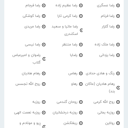
رضا عسگری
رضا عظیم زاده
رضا فرجام
رضا فرنام
رضا کرمی تارا
رضا کوشکی
رضا گلزار
رضا ماتیا و سعید
رضا مریدی
اسکندری
رضا ملک زاده
رضا منتظر
رضا نیسی
رضا یزدانی
رضایا
رضوان و امیرعباس
گلاب
رنگ و هادی حدادی
رهاس
رهام هادیان
رهام هادیان (ماکان
رهاو
روح الله تجسس
بند)
روح الله کرمی
روحان گندمی
روزبه
روزبه بمانی
روزبه درخشانیان
روزبه نعمت الهی
رولاین
ریفلکشن
رِیو و مونادم و