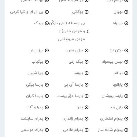
بهنام بانی
بهنام بداخشان
بهنام سلطانی
بهیان
بوگاتی
بی ال اچ و کیا کرمی
بی راه
بی واسطه (علی تارکُن
بیباک
و هومن خفن) و
مهدی میرصفایی
بیژن لرد
بیژن نظری
بیژن یار
بیس بیسواد
بیگ رفی
بیگباب
بینام
بیوسا
پاپا شیراز
پارانویا
پارسا آی بی
پارسا بیگی
پارسا پورشان
پارسا حق پرست
پارسا کیان
پازل بند
پایرا
پایرا و آلفا
پدرام افتخاری
پدرام ژاندارم
پدرام‌ سایلنت
پدرام شانه ساز
پدرام غلامی
پدرام موسمی