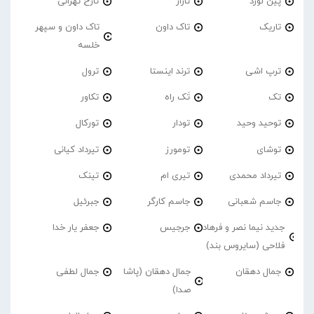
پین لورد
تاراز
تارخ تهرانی
تاریک
تاک داون
تاک داون و سپهر
خلسه
ترپ اشی
ترند اینستا
ترول
تک
تَک راه
تکاور
توحید وحید
تودار
تورکال
توشای
تومورز
تیرداد کیانی
تیرداد محمدی
تیری ام
تینک
جاسم شعبانی
جاسم کارگر
جبرئیل
جدید نیما نصر و فرهاد
جرجیس
جعفر یار خدا
فلاحی (سایروس بند)
جمال دهقان
جمال دهقان (پاشا
جمال لطفی
صدا)