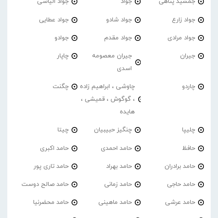
جمشید پناهی
جواد
جواد الیاسی
جواد زارع
جواد شادو
جواد عطایی
جواد مرادی
جواد مقدم
جوادو
جیران
جیران معصومه
چاپار
اسدی
چاردو
چاوشی ، ابراهیم زاده
چگنت
، گوگوش ، قمیشی ،
هایده
چلیپا
چنگیز حبیبیان
چیتا
حافظ
حامد احمدی
حامد اکبری
حامد برادران
حامد بهراد
حامد تاری پور
حامد حاجی
حامد زمانی
حامد صالح دوست
حامد عرشی
حامد ماهینی
حامد محضرنیا