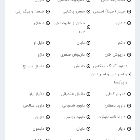
حیدر (حیدا) احمدی
خسرو پاشایی
خلسه و بیگ رفی
د دان
د دان و علیرضا جی
د های
جی
دائم
دابان
دابل او
داریوش خان
داریوش صفری
داژو
دانلود آهنگ انعکاس
دانوش
دانیال اس اچ
و امیر اس و امیر دیان
و پوکسا
دانیال کلالی
دانیال هندیانی
دانیال یارا
داوود دهقان
داوود شعبانی
داوود صالحی
داوود قاسملونژاد
داوود یونسی
داوین
دایار
دایان
دایمون