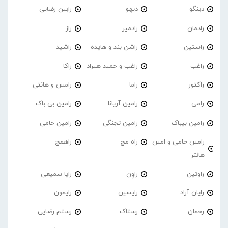
دینگو
دیهو
رابین رضایی
رادمان
رادمیر
راز
راستین
راشن بند و هایده
راشید
راغب
راغب و حمید هیراد
راکا
راکتور
راما
رامس و هانتی
رامی
رامین آریانا
رامین بی باک
رامین بیباک
رامین تجنگی
رامین حامی
رامین حامی و امین
راه مج
راهمج
هانتر
راوتین
راوِن
رایا سمیعی
رایان آراد
رایسین
رایمون
رحمان
رستاک
رستم رضایی