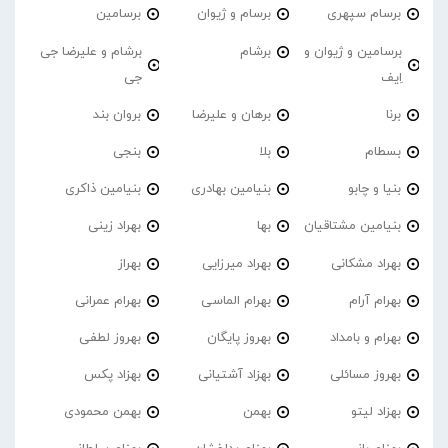
برسام سپهری
برسام و ژیوان
برسامین
برسامین و ژیوان و
برشام
برشام و علیرضا جی
اِیف
جی
برنا
برهان و علیرضا
بروان بند
بسطام
بلا
بنجی
بنیا و چابو
بنیامین بهادری
بنیامین ذاکری
بنیامین مشتاقیان
بها
بهراد زینی
بهراد مشکانی
بهراد میرزایی
بهراز
بهرام آرام
بهرام الماسی
بهرام عمرانی
بهرام و بامداد
بهروز پایگان
بهروز لطفی
بهروز مسائلی
بهزاد آشتیانی
بهزاد پکس
بهزاد لیتو
بهمن
بهمن محمودی