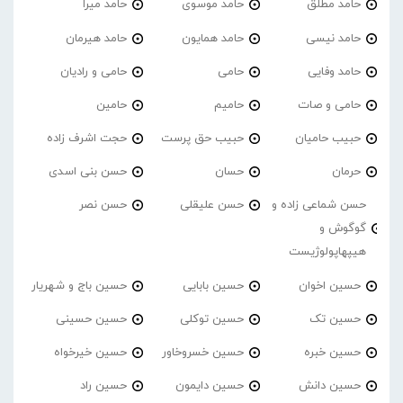
حامد مطلق
حامد موسوی
حامد میرا
حامد نیسی
حامد همایون
حامد هیرمان
حامد وفایی
حامی
حامی و رادیان
حامی و صات
حامیم
حامین
حبیب حامیان
حبیب حق پرست
حجت اشرف زاده
حرمان
حسان
حسن بنی اسدی
حسن شماعی زاده و
حسن علیقلی
حسن نصر
گوگوش و
هیپهاپولوژیست
حسین اخوان
حسین بابایی
حسین باج و شهریار
حسین تک
حسین توکلی
حسین حسینی
حسین خبره
حسین خسروخاور
حسین خیرخواه
حسین دانش
حسین دایمون
حسین راد