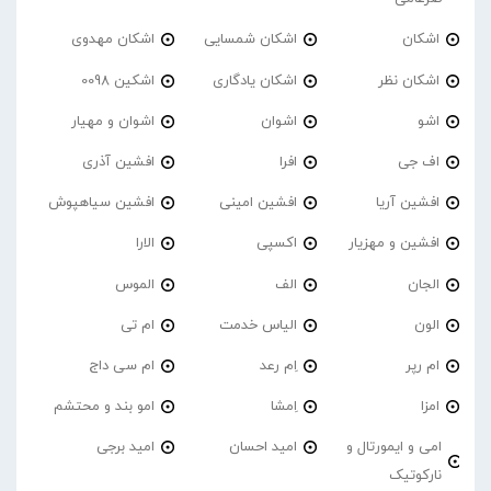
اشکان
اشکان شمسایی
اشکان مهدوی
اشکان نظر
اشکان یادگاری
اشکین 0098
اشو
اشوان
اشوان و مهیار
اف جی
افرا
افشین آذری
افشین آریا
افشین امینی
افشین سیاهپوش
افشین و مهزیار
اکسپی
الارا
الجان
الف
الموس
الون
الیاس خدمت
ام تی
ام رپر
اِم رعد
ام سی داج
امزا
اِمشا
امو بند و محتشم
امی و ایمورتال و
امید احسان
امید برجی
نارکوتیک