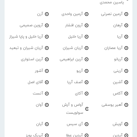
یاسین محمدی
آرمین نصرتی
آرمین واحدی
آرن
آرهان
آرون افشار
آروین صمیمی
آریا
آریا خلیل
آریا خلیل و پاپا شیراز
آریا عصاران
آریان شیران
آریان شیران و تبعید
آریانو
آرین ابراهیمی
آرین استواری
آرینی
آریو
آشور
آشین
آصف آریا
آقای اصل
آکاس
آکای
آنست
آهیر یوسفی
آواس و آرش
آوان
سولویست
آویش
آی سیس
آیان
آیدین
آیدین عطا
آیریک بویز