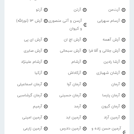
آرت‌من
آرتن
آرتو
آرسام سهرابی
آرسن و آتی منصوری
آرش 13 (نورالله)
و کیوان
آرش آهمه
آرش اچ ان
آرش ای پی
آرش جلالی و آقا فرا
آرش سبحانی
آرش صابری
آرشا رادین
آرشام
آرشام علینژاد
آرشان شهبازی
آرکاداش
آرکیا
آرمان
آرمان آوا
آرمان اسماعیلی
آرمان پارسا
آرمان حسینی
آرمان گرشاسبی
آرمان گیون
آرمد
آرمیم
آرمین آراد
آرمین ابد
آرمین امینی
آرمین حسن زاده و
آرمین دادرس
آرمین زارعی