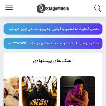
تمامی فعالیت ها مطابق با قوانین جمهوری اسلامی ایران میباشد
پخش سراسری اثر شما در وبسایت استیج موزیک 09379752202
آهنگ های پیشنهادی