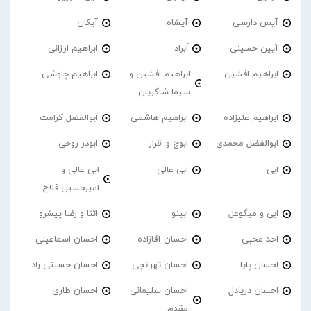
آیس دارسی
آیشاه
آیکان
آیین حسینی
اَبراد
ابراهیم ارزانی
ابراهیم افشین
ابراهیم افشین و
ابراهیم چاوشی
سیما شاکریان
ابراهیم علیزاده
ابراهیم هاشمی
ابوالفضل کرامت
ابوالفضل محمدی
ابوچ و اقرار
ابوذر روحی
ابی
ابی عالی
ابی عالی و
امیرحسین فلاح
ابی و میگوعل
ابینو
اثنا و رضا پیشرو
احد محبی
احسان آقازاده
احسان اسماعیلی
احسان پایا
احسان تهرانچی
احسان حسینی راد
احسان دریادل
احسان سلیمانی
احسان طاری
مقدم