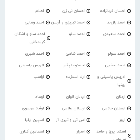
احسان قربانزاده
احسان نی زن
احلام
احمد بازوند
احمد تبریزی و آرسن
احمد‌ رضایی
احمد سعیدی
احمد سلو
احمد سلو و اشکان
کریمخانی
احمد سولو
احمد شامی
احمد شیری
احمد صفایی
احمدرضا پذیر
ادریس یاسینی
ادریس یاسینی و
اراد اسدزاده
اراسپ
بهنیا
اردلان
اردلان لاوان
ارسام
ارسلان خادمی
ارسلان غلامی
ارشاد موسوی
ارور
اس تی و تیری آر
اسپین ایلیا
استاد ایرج و حامد
اسرار
اسماعیل کناری
ضرغامی