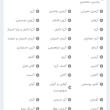
یاسین محمدی
آرمین نصرتی
آرمین واحدی
آرن
آرهان
آرون افشار
آروین صمیمی
آریا
آریا خلیل
آریا خلیل و پاپا شیراز
آریا عصاران
آریان شیران
آریان شیران و تبعید
آریانو
آرین ابراهیمی
آرین استواری
آرینی
آریو
آشور
آشین
آصف آریا
آقای اصل
آکاس
آکای
آنست
آهیر یوسفی
آواس و آرش
آوان
سولویست
آویش
آی سیس
آیان
آیدین
آیدین عطا
آیریک بویز