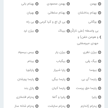
بهمن
بهمن محمودی
بهنام بانی
بهنام بداخشان
بهنام سلطانی
بهیان
بوگاتی
بی ال اچ و کیا کرمی
بی راه
بی واسطه (علی تارکُن
بیباک
بیژن لرد
و هومن خفن) و
مهدی میرصفایی
بیژن نظری
بیژن یار
بیس بیسواد
بیگ رفی
بیگباب
بینام
بیوسا
پاپا شیراز
پارانویا
پارسا آی بی
پارسا بیگی
پارسا پورشان
پارسا حق پرست
پارسا کیان
پازل بند
پایرا
پایرا و آلفا
پدرام افتخاری
پدرام ژاندارم
پدرام‌ سایلنت
پدرام شانه ساز