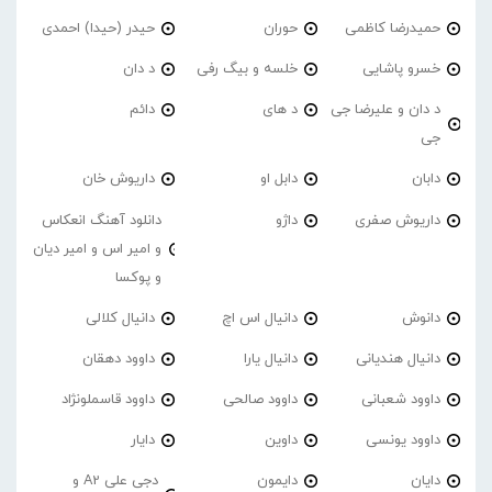
حمیدرضا کاظمی
حوران
حیدر (حیدا) احمدی
خسرو پاشایی
خلسه و بیگ رفی
د دان
د دان و علیرضا جی
د های
دائم
جی
دابان
دابل او
داریوش خان
داریوش صفری
داژو
دانلود آهنگ انعکاس
و امیر اس و امیر دیان
و پوکسا
دانوش
دانیال اس اچ
دانیال کلالی
دانیال هندیانی
دانیال یارا
داوود دهقان
داوود شعبانی
داوود صالحی
داوود قاسملونژاد
داوود یونسی
داوین
دایار
دایان
دایمون
دجی علی A2 و