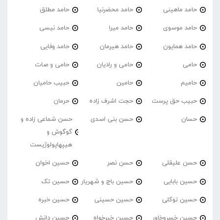
حامد ماهینی
حامد محضرنیا
حامد مطلق
حامد موسوی
حامد میرا
حامد نیسی
حامد همایون
حامد هیرمان
حامد وفایی
حامی
حامی و رادیان
حامی و صات
حامیم
حامین
حبیب حامیان
حبیب حق پرست
حجت اشرف زاده
حرمان
حسان
حسن بنی اسدی
حسن شماعی زاده و
گوگوش و
هیپهاپولوژیست
حسن علیقلی
حسن نصر
حسین اخوان
حسین بابایی
حسین باج و شهریار
حسین تک
حسین توکلی
حسین حسینی
حسین خبره
حسین خسروخاور
حسین خیرخواه
حسین دانش