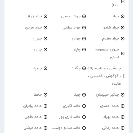
صدا)
جواد
جواد الیاسی
جواد زارع
جواد شادو
جواد عطایی
جواد مرادی
جواد مقدم
جوادو
جیران
جیران معصومه
چاپار
چاردو
اسدی
چاوشی ، ابراهیم زاده
چگنت
چلیپا
، گوگوش ، قمیشی ،
هایده
چنگیز حبیبیان
چیتا
حافظ
حامد احمدی
حامد اکبری
حامد برادران
حامد بهراد
حامد تاری پور
حامد حاجی
حامد زمانی
حامد صالح دوست
حامد عرشی