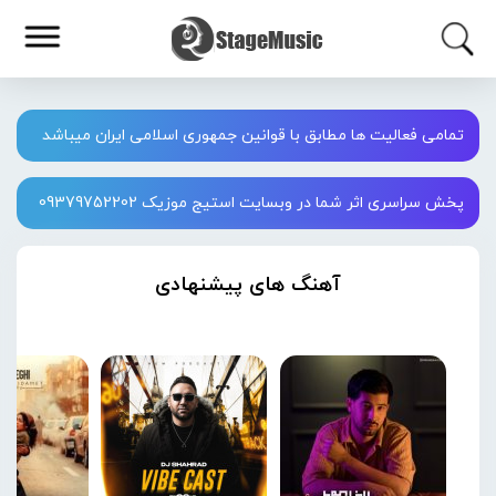
تمامی فعالیت ها مطابق با قوانین جمهوری اسلامی ایران میباشد
پخش سراسری اثر شما در وبسایت استیج موزیک 09379752202
آهنگ های پیشنهادی