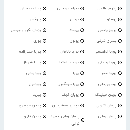
پدرام غلامی
پدرام موسمی
پدرام نجفیان
پرستو
پرهام
پروفسور
پرویز یاحقی
پریماه
پژمان تکرو و چوبین
پسران شرقی
پوبون
پوری
پوریا ابراهیمی
پوریا باباجان
پوریا حیدرزاده
پوریا رحمانی
پوریا سلمانیان
پوریا شهبازی
پوریا صدر
پویا
پویا بیاتی
پویا پورخانی
پویا جهانگیری
پویامون
پویان فیلینگ
پویان نجف
پیربد
پیمان اشرفی
پیمان جمشیدیان
پیمان جواهری
پیمان زمانی
پیمان زمانی و مهدی
پیمان قلی‌پور
نوابی