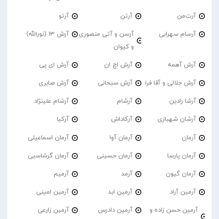
آرت‌من
آرتن
آرتو
آرسام سهرابی
آرسن و آتی منصوری
آرش 13 (نورالله)
و کیوان
آرش آهمه
آرش اچ ان
آرش ای پی
آرش جلالی و آقا فرا
آرش سبحانی
آرش صابری
آرشا رادین
آرشام
آرشام علینژاد
آرشان شهبازی
آرکاداش
آرکیا
آرمان
آرمان آوا
آرمان اسماعیلی
آرمان پارسا
آرمان حسینی
آرمان گرشاسبی
آرمان گیون
آرمد
آرمیم
آرمین آراد
آرمین ابد
آرمین امینی
آرمین حسن زاده و
آرمین دادرس
آرمین زارعی