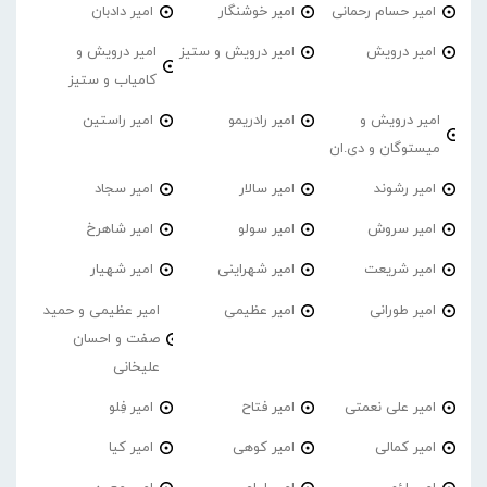
امیر حسام رحمانی
امیر خوشنگار
امیر دادبان
امیر درویش
امیر درویش و ستیز
امیر درویش و
کامیاب و ستیز
امیر درویش و
امیر رادریمو
امیر راستین
میستوگان و دی.ان
امیر رشوند
امیر سالار
امیر سجاد
امیر سروش
امیر سولو
امیر شاهرخ
امیر شریعت
امیر شهراینی
امیر شهیار
امیر طورانی
امیر عظیمی
امیر عظیمی و حمید
صفت و احسان
علیخانی
امیر علی نعمتی
امیر فتاح
امیر فِلو
امیر کمالی
امیر کوهی
امیر کیا