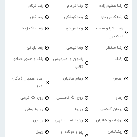
رضا عظیم زاده
رضا فرجام
رضا فرنام
رضا کرمی تارا
رضا کوشکی
رضا گلزار
رضا ماتیا و سعید
رضا مریدی
رضا ملک زاده
اسکندری
رضا منتظر
رضا نیسی
رضا یزدانی
رضایا
رضوان و امیرعباس
رنگ و هادی حدادی
گلاب
رهاس
رهام هادیان
رهام هادیان (ماکان
بند)
رهاو
روح الله تجسس
روح الله کرمی
روحان گندمی
روزبه
روزبه بمانی
روزبه درخشانیان
روزبه نعمت الهی
رولاین
ریفلکشن
رِیو و مونادم و
رییل