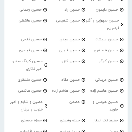
حسین دایمون
حسین راد
حسین رحمانی
حسین سهرابی و اُکُلو
حسین شفیعی
حسین عاشقی
فرامرزی
حسین علیشاه
حسین عیدی
حسین فتحی
حسین فسنقری
حسین قنبری
حسین قیصری
حسین کارگر
حسین کنزو
حسین کینگ سد و
امیر تاتاری
حسین مزینانی
حسین مقام
حسین منتظری
حسین هاسم زاده
حسین هاشم زاده
حسین هاشمی
حسین هرمس و
حصمن
حصین و شایع و امیر
جاوید
خلوت و عرفان
حفیظ تک استار
حمزه رشیدی
حمزه محمدی
حمید
حمید اصغری
حمید افتخاری