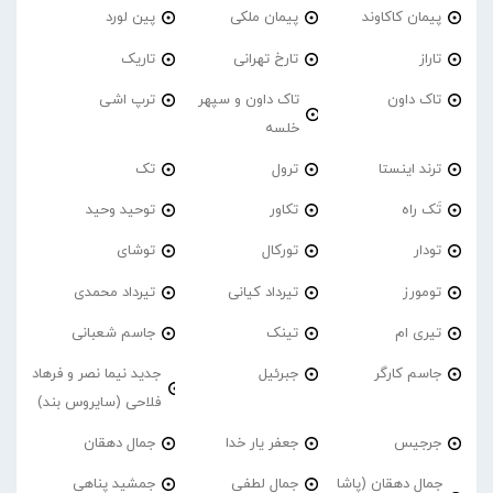
پیمان کاکاوند
پیمان ملکی
پین لورد
تاراز
تارخ تهرانی
تاریک
تاک داون
تاک داون و سپهر
ترپ اشی
خلسه
ترند اینستا
ترول
تک
تَک راه
تکاور
توحید وحید
تودار
تورکال
توشای
تومورز
تیرداد کیانی
تیرداد محمدی
تیری ام
تینک
جاسم شعبانی
جاسم کارگر
جبرئیل
جدید نیما نصر و فرهاد
فلاحی (سایروس بند)
جرجیس
جعفر یار خدا
جمال دهقان
جمال دهقان (پاشا
جمال لطفی
جمشید پناهی