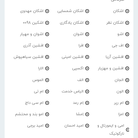
اشکان
اشکان شمسایی
اشکان مهدوی
اشکان نظر
اشکان یادگاری
اشکین 0098
اشو
اشوان
اشوان و مهیار
اف جی
افرا
افشین آذری
افشین آریا
افشین امینی
افشین سیاهپوش
افشین و مهزیار
اکسپی
الارا
الجان
الف
الموس
الون
الیاس خدمت
ام تی
ام رپر
اِم رعد
ام سی داج
امزا
اِمشا
امو بند و محتشم
امی و ایمورتال و
امید احسان
امید برجی
نارکوتیک