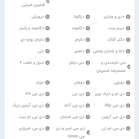
افشین ضیایی
ددی و چناری
دراکولا
درویش
دریم بیت
دکاموند
دکاموند و زانیار
دکتر گلاک
دلارام
دلارام زواره ای
دلتا و شایان رضایی
دلصیر
دنی
دنی خرسندی و
دنی دوئل
دنیل و جفت 6
محمدرضا شجریان
دورچی
دومان
دویار
دی ام و دارک بوی
دی جی
دی جی 4A
دی جی Alip
دی جی آتابا
دی جی آرمین تیک
دی جی آروین
دی جی احسان
دی جی ام بیت
دی جی ام تی
دی جی امیر و دی
دی جی امیرازی
جی Omiix