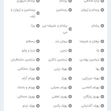
بردیا صادقی
برسام
برسام سپهری
برسام و ژیوان
برسامین
برسامین و ژیوان و
اِیف
برشام
برشام و علیرضا جی
برنا
جی
برهان و علیرضا
بروان بند
بسطام
بلا
بنجی
بنیا و چابو
بنیامین بهادری
بنیامین ذاکری
بنیامین مشتاقیان
بها
بهراد زینی
بهراد مشکانی
بهراد میرزایی
بهراز
بهرام آرام
بهرام الماسی
بهرام عمرانی
بهرام و بامداد
بهروز پایگان
بهروز لطفی
بهروز مسائلی
بهزاد آشتیانی
بهزاد پکس
بهزاد لیتو