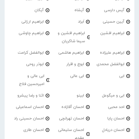
آیس دارسی
آیشاه
آیکان
آیین حسینی
اَبراد
ابراهیم ارزانی
ابراهیم افشین
ابراهیم افشین و
ابراهیم چاوشی
سیما شاکریان
ابراهیم علیزاده
ابراهیم هاشمی
ابوالفضل کرامت
ابوالفضل محمدی
ابوچ و اقرار
ابوذر روحی
ابی
ابی عالی
ابی عالی و
امیرحسین فلاح
ابی و میگوعل
ابینو
اثنا و رضا پیشرو
احد محبی
احسان آقازاده
احسان اسماعیلی
احسان پایا
احسان تهرانچی
احسان حسینی راد
احسان دریادل
احسان سلیمانی
احسان طاری
مقدم