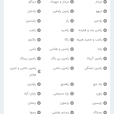
دیدار
دیدار و مهرداد
دینگو
دیهو
رابین رضایی
رادمان
رادمیر
راز
راستین
راشن بند و هایده
راشید
راغب
راغب و حمید هیراد
راکا
راکتور
راما
رامس و هانتی
رامی
رامین آریانا
رامین بی باک
رامین بیباک
رامین تجنگی
رامین حامی
رامین حامی و امین
هانتر
راه مج
راهمج
راوتین
راوِن
رایا سمیعی
رایان آراد
رایسین
رایمون
رحمان
رستاک
رستم رضایی
رسوا