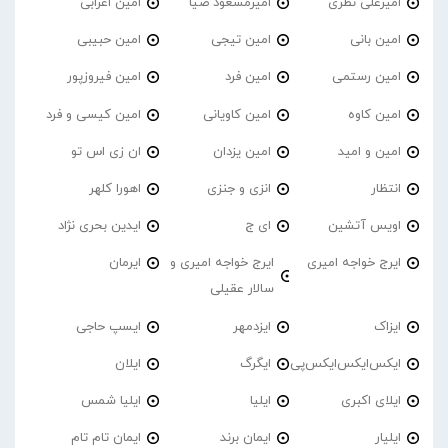
امیرعلی نظری
امیرمسعود ضیا
امین اعرابی
امین بانی
امین تیجی
امین حبیبی
امین رستمی
امین فرد
امین فیروزپور
امین کاوه
امین کاویانی
امین کیسی و فرد
امین و امید
امین یزدان
ان زی اس تو
انتظار
انزی و جنزی
اهورا کلهر
اویس آتشین
ای ج
ایدین بحری نژاد
ایرج خواجه امیری
ایرج خواجه امیری و
ایرمان
سالار عقیلی
ایزاک
ایزدمهر
ایسپ حاجی
ایکس‌ایکس‌ایکس‌پی
ایگرگ
ایلان
ایلای اکبری
ایلیا
ایلیا شمس
ایلیار
ایمان برند
ایمان تام تام