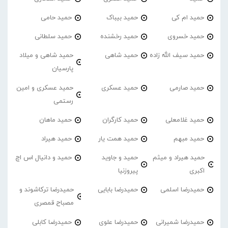
حمید ام کی
حمید بیباک
حمید حامی
حمید خسروی
حمید رخشنده
حمید سلطانی
حمید سیف الله زاده
حمید شاهی
حمید شاهی و میلاد
پارسیان
حمید صارمی
حمید عسکری
حمید عسکری و امین
رستمی
حمید غلامعلی
حمید کارگران
حمید ماهان
حمید مبهم
حمید همت یار
حمید هیراد
حمید هیراد و میثم
حمید و جاوید
حمید و دانیال اس اچ
اکبری
پیروزنیا
حمیدرضا اسلمی
حمیدرضا بابایی
حمیدرضا ترکاشوند و
مصباح قمصری
حمیدرضا شمیرانی
حمیدرضا علوی
حمیدرضا کابلی