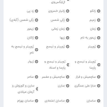
ال‌ایکس‌وی
زانکو
زانیار خسروی
زِد پی
زعیم
زکی شمس
زکی شمس (آبادی)
زمان
زمان زمانی
زیمور
زیمور به نام
زیها
ژاکان
ژوپیتر
ژوپیتر و نیسح
ژوپیتر و نیسح به
نام
ژوپیتر و نیسح و
ژوپیتر و نیسح و
ژیوار
پارسا
پارسا و استاد
ساچمیش و فراز
ساچمیش و مفسر
ساحر
سارا علی عسگری
سارن
سارن و کوروش و
آرمان میلادی
ساسان
ساسان اعتمادی
ساسان بهرام