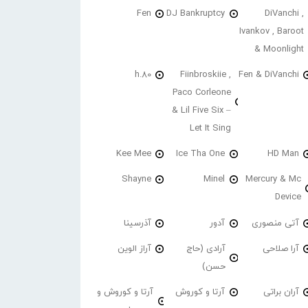
Fen
DJ Bankruptcy
DiVanchi ,
Ivankov , Baroot
& Moonlight
h.80
Fiinbroskiie ,
Fen & DiVanchi
Paco Corleone
& Lil Five Six –
Let It Sing
Kee Mee
Ice Tha One
HD Man
Shayne
Minel
Mercury & Mc
Device
آتی منصوری
آدور
آذرسینا
آرا صلاحی
آرادی (حاج
آراز الوین
حسن)
آران براتی
آرتا و کوروش
آرتا و کوروش و