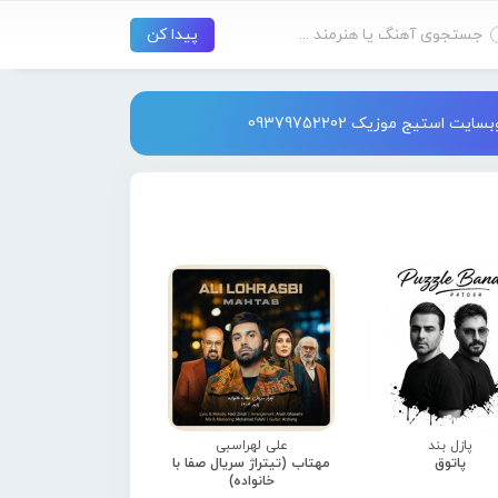
استیج موزیک 09379752202
پازل بند
علی لهراسبی
پاتوق
مهتاب (تیتراژ سریال صفا با
خانواده)