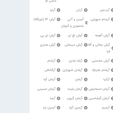
سمی لو
آرت‌من
آرتن
آرتو
آرسام سهرابی
آرسن و آتی
آرش 13 (نورالله)
منصوری و کیوان
آرش آهمه
آرش اچ ان
آرش ای پی
آرش جلالی و آقا
آرش سبحانی
آرش صابری
فرا
آرش محسنی
آرشا رادین
آرشام
آرشام علینژاد
آرشان شهبازی
آرکاداش
آرکیا
آرمان
آرمان آوا
آرمان اسماعیلی
آرمان پارسا
آرمان حسینی
آرمان گرشاسبی
آرمان گیون
آرمد
آرمیم
آرمین آراد
آرمین ابد