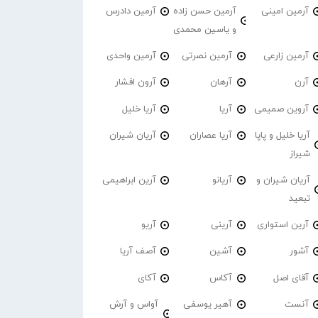
آرمین امینی
آرمین حسن زاده
آرمین دادرس
و یاسین محمدی
آرمین زارعی
آرمین نصرتی
آرمین واحدی
آرن
آرهان
آرون افشار
آروین صمیمی
آریا
آریا خلیل
آریا خلیل و پاپا
آریا عصاران
آریان شیران
شیراز
آریان شیران و
آریانو
آرین ابراهیمی
تبعید
آرین استواری
آرینی
آریو
آشور
آشین
آصف آریا
آقای اصل
آکاس
آکای
آنست
آهیر یوسفی
آواس و آرش