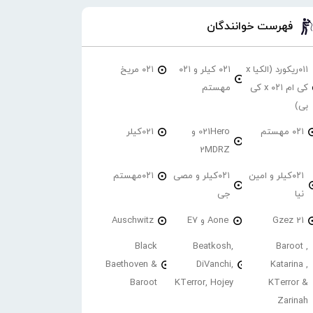
فهرست خوانندگان
۰۱۱ریکورد (الکیا x
۰۲۱ کیلر و ۰۲۱
۰۲۱ مریخ
کی ام ۰۲۱ x کی
مهستم
بی)
۰۲۱ مهستم
021Hero و
021کیلر
2MDRZ
۰۲۱کیلر و امین
۰۲۱کیلر و مصی
۰۲۱مهستم
نیا
جی
21 Gzez
Aone و E7
Auschwitz
Black
Beatkosh,
Baroot ,
Baethoven &
DiVanchi,
Katarina ,
Baroot
KTerror, Hojey
KTerror &
Zarinah