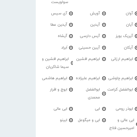
سولویست
آوان
آویش
آی سیس
آیان
آیدین
آیدین عطا
آیریک بویز
آیس دارسی
آیشاه
آیکان
آیین حسینی
اَبراد
ابراهیم ارزانی
ابراهیم افشین
ابراهیم افشین و
سیما شاکریان
ابراهیم چاوشی
ابراهیم علیزاده
ابراهیم هاشمی
ابوالفضل کرامت
ابوالفضل
ابوچ و اقرار
محمدی
ابوذر روحی
ابی
ابی عالی
ابی عالی و
ابی و میگوعل
ابینو
امیرحسین فلاح