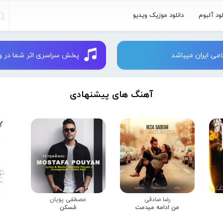
لود آلبوم
دانلود موزیک ویدیو
می ایران میباشد
پخش سراسری اثر شما در وبسایت 
آهنگ های پیشنهادی
رضا صادقی
مصطفی پویان
من ادامه میدمت
مُسکن