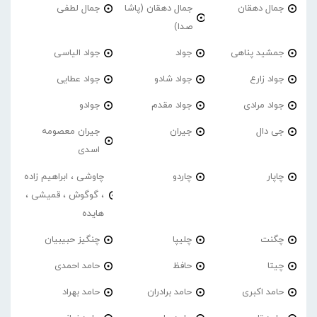
جمال دهقان
جمال دهقان (پاشا
جمال لطفی
صدا)
جمشید پناهی
جواد
جواد الیاسی
جواد زارع
جواد شادو
جواد عطایی
جواد مرادی
جواد مقدم
جوادو
جی دال
جیران
جیران معصومه
اسدی
چاپار
چاردو
چاوشی ، ابراهیم زاده
، گوگوش ، قمیشی ،
هایده
چگنت
چلیپا
چنگیز حبیبیان
چیتا
حافظ
حامد احمدی
حامد اکبری
حامد برادران
حامد بهراد