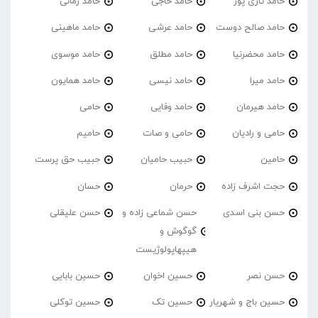
حامد تاری پور
حامد حاجی
حامد زمانی
حامد صالح دوست
حامد عرشی
حامد ماهینی
حامد محضرنیا
حامد مطلق
حامد موسوی
حامد میرا
حامد نیسی
حامد همایون
حامد هیرمان
حامد وفایی
حامی
حامی و رادیان
حامی و صات
حامیم
حامین
حبیب حامیان
حبیب حق پرست
حجت اشرف زاده
حرمان
حسان
حسن بنی اسدی
حسن شماعی زاده و
حسن علیقلی
گوگوش و
هیپهاپولوژیست
حسن نصر
حسین اخوان
حسین بابایی
حسین باج و شهریار
حسین تک
حسین توکلی