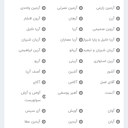
آرمین زارعی
آرمین نصرتی
آرمین واحدی
آرن
آرهان
آرون افشار
آروین صمیمی
آریا
آریا خلیل
آریا خلیل و پاپا شیراز
آریا عصاران
آریان شیران
آریان شیران و تبعید
آریانو
آرین ابراهیمی
آرین استواری
آرینی
آریو
آشور
آشین
آصف آریا
آقای اصل
آکاس
آکای
آنست
آهیر یوسفی
آواس و آرش
سولویست
آوان
آویش
آی سیس
آیان
آیدین
آیدین عطا