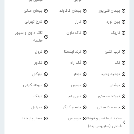
پیمان قلی‌پور
پیمان کاکاوند
پیمان ملکی
پین لورد
تاراز
تارخ تهرانی
تاریک
تاک داون
تاک داون و سپهر
خلسه
ترپ اشی
ترند اینستا
ترول
تک
تَک راه
تکاور
توحید وحید
تودار
تورکال
توشای
تومورز
تیرداد کیانی
تیرداد محمدی
تیری ام
تینک
جاسم شعبانی
جاسم کارگر
جبرئیل
جدید نیما نصر و فرهاد
جرجیس
جعفر یار خدا
فلاحی (سایروس بند)