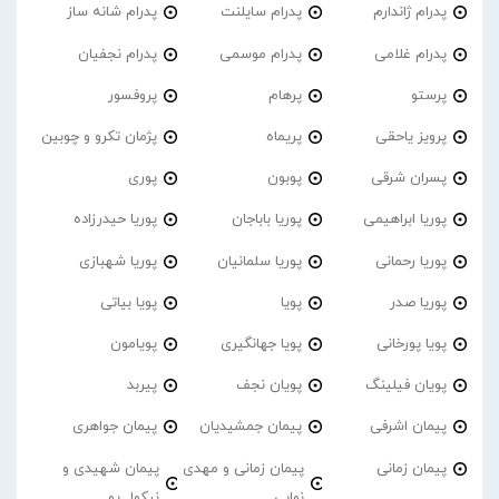
پدرام ژاندارم
پدرام‌ سایلنت
پدرام شانه ساز
پدرام غلامی
پدرام موسمی
پدرام نجفیان
پرستو
پرهام
پروفسور
پرویز یاحقی
پریماه
پژمان تکرو و چوبین
پسران شرقی
پوبون
پوری
پوریا ابراهیمی
پوریا باباجان
پوریا حیدرزاده
پوریا رحمانی
پوریا سلمانیان
پوریا شهبازی
پوریا صدر
پویا
پویا بیاتی
پویا پورخانی
پویا جهانگیری
پویامون
پویان فیلینگ
پویان نجف
پیربد
پیمان اشرفی
پیمان جمشیدیان
پیمان جواهری
پیمان زمانی
پیمان زمانی و مهدی
پیمان شهیدی و
نوابی
نیکول یو