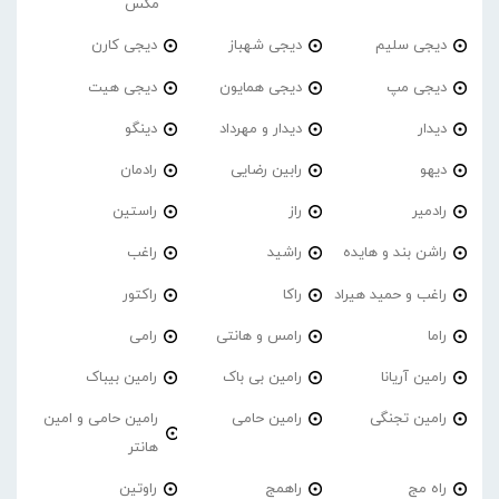
مکس
دیجی سلیم
دیجی شهباز
دیجی کارن
دیجی مپ
دیجی همایون
دیجی هیت
دیدار
دیدار و مهرداد
دینگو
دیهو
رابین رضایی
رادمان
رادمیر
راز
راستین
راشن بند و هایده
راشید
راغب
راغب و حمید هیراد
راکا
راکتور
راما
رامس و هانتی
رامی
رامین آریانا
رامین بی باک
رامین بیباک
رامین تجنگی
رامین حامی
رامین حامی و امین
هانتر
راه مج
راهمج
راوتین