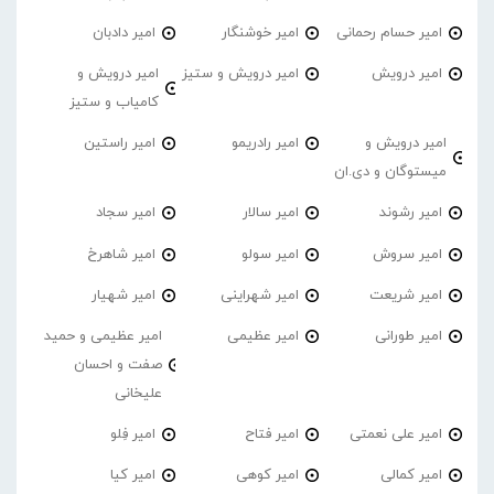
امیر حسام رحمانی
امیر خوشنگار
امیر دادبان
امیر درویش
امیر درویش و ستیز
امیر درویش و
کامیاب و ستیز
امیر درویش و
امیر رادریمو
امیر راستین
میستوگان و دی.ان
امیر رشوند
امیر سالار
امیر سجاد
امیر سروش
امیر سولو
امیر شاهرخ
امیر شریعت
امیر شهراینی
امیر شهیار
امیر طورانی
امیر عظیمی
امیر عظیمی و حمید
صفت و احسان
علیخانی
امیر علی نعمتی
امیر فتاح
امیر فِلو
امیر کمالی
امیر کوهی
امیر کیا