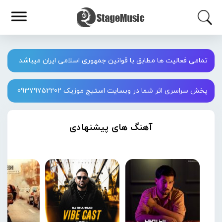
تمامی فعالیت ها مطابق با قوانین جمهوری اسلامی ایران میباشد
پخش سراسری اثر شما در وبسایت استیج موزیک 09379752202
آهنگ های پیشنهادی