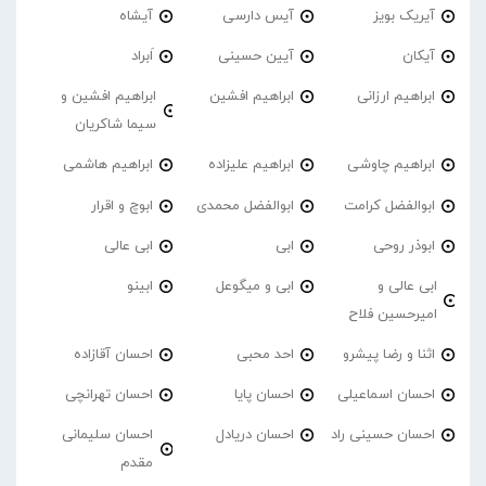
آیریک بویز
آیس دارسی
آیشاه
آیکان
آیین حسینی
اَبراد
ابراهیم ارزانی
ابراهیم افشین
ابراهیم افشین و
سیما شاکریان
ابراهیم چاوشی
ابراهیم علیزاده
ابراهیم هاشمی
ابوالفضل کرامت
ابوالفضل محمدی
ابوچ و اقرار
ابوذر روحی
ابی
ابی عالی
ابی عالی و
ابی و میگوعل
ابینو
امیرحسین فلاح
اثنا و رضا پیشرو
احد محبی
احسان آقازاده
احسان اسماعیلی
احسان پایا
احسان تهرانچی
احسان حسینی راد
احسان دریادل
احسان سلیمانی
مقدم