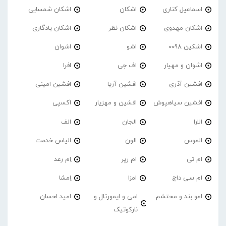
اسماعیل کناری
اشکان
اشکان شمسایی
اشکان مهدوی
اشکان نظر
اشکان یادگاری
اشکین 0098
اشو
اشوان
اشوان و مهیار
اف جی
افرا
افشین آذری
افشین آریا
افشین امینی
افشین سیاهپوش
افشین و مهزیار
اکسپی
الارا
الجان
الف
الموس
الون
الیاس خدمت
ام تی
ام رپر
اِم رعد
ام سی داج
امزا
اِمشا
امو بند و محتشم
امی و ایمورتال و
امید احسان
نارکوتیک