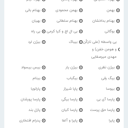
بهمن
بهمن محمودی
بهنام بانی
بهنام بداخشان
بهنام سلطانی
بهیان
بوگاتی
بی ال اچ و کیا کرمی
بی راه
بی واسطه (علی تارکُن
بیباک
بیژن لرد
و هومن خفن) و
مهدی میرصفایی
بیژن نظری
بیژن یار
بیس بیسواد
بیگ رفی
بیگباب
بینام
بیوسا
پاپا شیراز
پارانویا
پارسا آی بی
پارسا بیگی
پارسا پورشان
پارسا حق پرست
پارسا کیان
پازل بند
پایرا
پایرا و آلفا
پدرام افتخاری