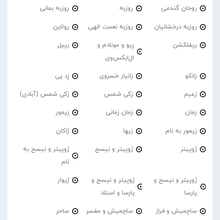
روحان گندمی
روزبه
روزبه بمانی
روزبه درخشانیان
روزبه نعمت الهی
رولاین
ریفلکشن
رِیو و مونادم و
رییل
ال‌ایکس‌وی
زانکو
زانیار خسروی
زِد پی
زعیم
زکی شمس
زکی شمس (آبادی)
زمان
زمان زمانی
زیمور
زیمور به نام
زیها
ژاکان
ژوپیتر
ژوپیتر و نیسح
ژوپیتر و نیسح به
نام
ژوپیتر و نیسح و
ژوپیتر و نیسح و
ژیوار
پارسا
پارسا و استاد
ساچمیش و فراز
ساچمیش و مفسر
ساحر