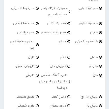
حمیدرضا بابایی
حمیدرضا ترکاشوند و
حمیدرضا شمیرانی
مصباح قمصری
حمیدرضا علوی
حمیدرضا کابلی
حمیدرضا کاظمی
حوران
حیدر (حیدا) احمدی
خسرو پاشایی
خلسه و بیگ رفی
د دان
د دان و علیرضا جی
جی
د های
دائم
دابان
دابل او
داریوش خان
داریوش صفری
داژو
دانلود آهنگ انعکاس
دانوش
و امیر اس و امیر دیان
و پوکسا
دانیال اس اچ
دانیال کلالی
دانیال هندیانی
دانیال یارا
داوود دهقان
داوود شعبانی