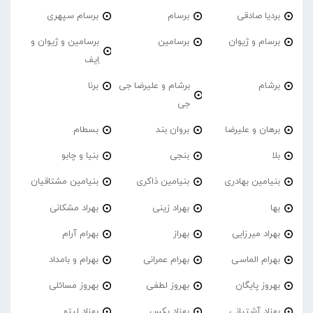
بردیا صادقی
برسام
برسام سپهری
برسام و ژیوان
برسامین
برسامین و ژیوان و
اِیف
برشام
برشام و علیرضا جی
برنا
جی
برهان و علیرضا
بروان بند
بسطام
بلا
بنجی
بنیا و چابو
بنیامین بهادری
بنیامین ذاکری
بنیامین مشتاقیان
بها
بهراد زینی
بهراد مشکانی
بهراد میرزایی
بهراز
بهرام آرام
بهرام الماسی
بهرام عمرانی
بهرام و بامداد
بهروز پایگان
بهروز لطفی
بهروز مسائلی
بهزاد آشتیانی
بهزاد پکس
بهزاد لیتو