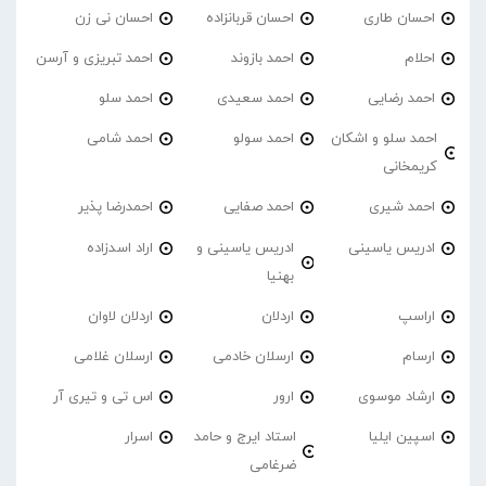
احسان طاری
احسان قربانزاده
احسان نی زن
احلام
احمد بازوند
احمد تبریزی و آرسن
احمد‌ رضایی
احمد سعیدی
احمد سلو
احمد سلو و اشکان
احمد سولو
احمد شامی
کریمخانی
احمد شیری
احمد صفایی
احمدرضا پذیر
ادریس یاسینی
ادریس یاسینی و
اراد اسدزاده
بهنیا
اراسپ
اردلان
اردلان لاوان
ارسام
ارسلان خادمی
ارسلان غلامی
ارشاد موسوی
ارور
اس تی و تیری آر
اسپین ایلیا
استاد ایرج و حامد
اسرار
ضرغامی