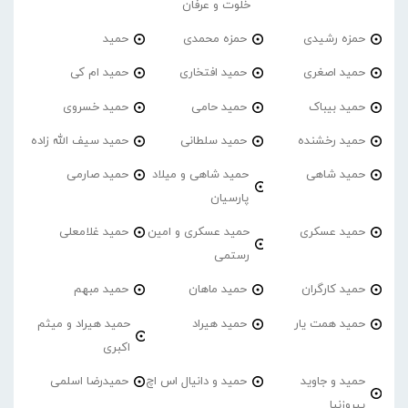
خلوت و عرفان
حمزه رشیدی
حمزه محمدی
حمید
حمید اصغری
حمید افتخاری
حمید ام کی
حمید بیباک
حمید حامی
حمید خسروی
حمید رخشنده
حمید سلطانی
حمید سیف الله زاده
حمید شاهی
حمید شاهی و میلاد
حمید صارمی
پارسیان
حمید عسکری
حمید عسکری و امین
حمید غلامعلی
رستمی
حمید کارگران
حمید ماهان
حمید مبهم
حمید همت یار
حمید هیراد
حمید هیراد و میثم
اکبری
حمید و جاوید
حمید و دانیال اس اچ
حمیدرضا اسلمی
پیروزنیا