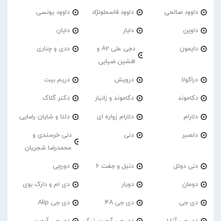
داوود صالحی
داوود قاسملونژاد
داوود یونسی
داوین
دایار
دایان
دایمون
دجی علی A2 و
ددی و چناری
افشین ضیایی
دراکولا
درویش
دریم بیت
دکاموند
دکاموند و زانیار
دکتر گلاک
دلارام
دلارام زواره ای
دلتا و شایان رضایی
دلصیر
دنی
دنی خرسندی و
محمدرضا شجریان
دنی دوئل
دنیل و جفت 6
دورچی
دومان
دویار
دی ام و دارک بوی
دی جی
دی جی 4A
دی جی Alip