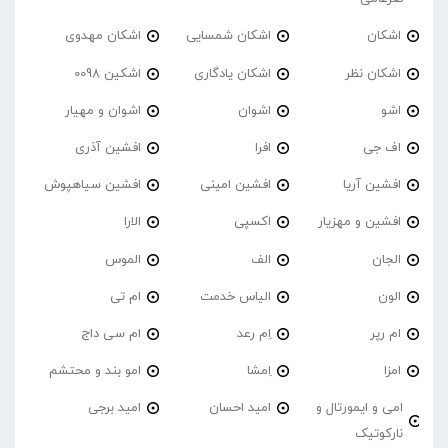
اشکان
اشکان شمسایی
اشکان مهدوی
اشکان نظر
اشکان یادگاری
اشکین 0098
اشو
اشوان
اشوان و مهیار
اف جی
افرا
افشین آذری
افشین آریا
افشین امینی
افشین سیاهپوش
افشین و مهزیار
اکسپی
الارا
الجان
الف
الموس
الون
الیاس خدمت
ام تی
ام رپر
اِم رعد
ام سی داج
امزا
اِمشا
امو بند و محتشم
امی و ایمورتال و
امید احسان
امید برجی
نارکوتیک