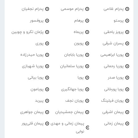
پدرام غلامی
پدرام موسمی
پدرام نجفیان
پرستو
پرهام
پروفسور
پرویز یاحقی
پریماه
پژمان تکرو و چوبین
پسران شرقی
پوبون
پوری
پوریا ابراهیمی
پوریا باباجان
پوریا حیدرزاده
پوریا رحمانی
پوریا سلمانیان
پوریا شهبازی
پوریا صدر
پویا
پویا بیاتی
پویا پورخانی
پویا جهانگیری
پویامون
پویان فیلینگ
پویان نجف
پیربد
پیمان اشرفی
پیمان جمشیدیان
پیمان جواهری
پیمان زمانی
پیمان زمانی و مهدی
پیمان قلی‌پور
نوابی