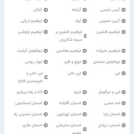
آیس دارسی
آیشاه
آیکان
آیین حسینی
اَبراد
ابراهیم ارزانی
ابراهیم افشین
ابراهیم افشین و
ابراهیم چاوشی
سیما شاکریان
ابراهیم علیزاده
ابراهیم هاشمی
ابوالفضل کرامت
ابوالفضل محمدی
ابوچ و اقرار
ابوذر روحی
ابی
ابی عالی
ابی عالی و
امیرحسین فلاح
ابی و میگوعل
ابینو
اثنا و رضا پیشرو
احد محبی
احسان آقازاده
احسان اسماعیلی
احسان پایا
احسان تهرانچی
احسان حسینی راد
احسان دریادل
احسان سلیمانی
احسان طاری
مقدم