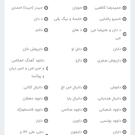
حمیدرضا کاظمی
حوران
حیدر (حیدا) احمدی
خسرو پاشایی
خلسه و بیگ رفی
د دان
د دان و علیرضا جی
د های
دائم
جی
دابان
دابل او
داریوش خان
داریوش صفری
داژو
دانلود آهنگ انعکاس
و امیر اس و امیر دیان
و پوکسا
دانوش
دانیال اس اچ
دانیال کلالی
دانیال هندیانی
دانیال یارا
داوود دهقان
داوود شعبانی
داوود صالحی
داوود قاسملونژاد
داوود یونسی
داوین
دایار
دایان
دایمون
دجی علی A2 و