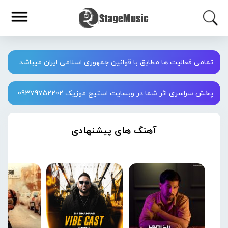
تمامی فعالیت ها مطابق با قوانین جمهوری اسلامی ایران میباشد
پخش سراسری اثر شما در وبسایت استیج موزیک 09379752202
آهنگ های پیشنهادی