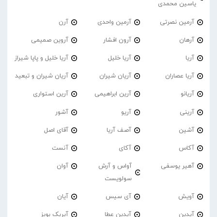
یاسین محمدی
آرمین نصرتی
آرمین واحدی
آرن
آرهان
آرون افشار
آروین صمیمی
آریا
آریا خلیل
آریا خلیل و پاپا شیراز
آریا عصاران
آریان شیران
آریان شیران و تبعید
آریانو
آرین ابراهیمی
آرین استواری
آرینی
آریو
آشور
آشین
آصف آریا
آقای اصل
آکاس
آکای
آنست
آهیر یوسفی
آواس و آرش
آوان
سولویست
آویش
آی سیس
آیان
آیدین
آیدین عطا
آیریک بویز