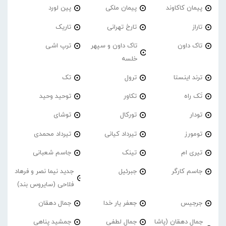
پیمان کاکاوند
پیمان ملکی
پین لورد
تاراز
تارخ تهرانی
تاریک
تاک داون
تاک داون و سپهر
ترپ اشی
خلسه
ترند اینستا
ترول
تک
تَک راه
تکاور
توحید وحید
تودار
تورکال
توشای
تومورز
تیرداد کیانی
تیرداد محمدی
تیری ام
تینک
جاسم شعبانی
جاسم کارگر
جبرئیل
جدید نیما نصر و فرهاد
فلاحی (سایروس بند)
جرجیس
جعفر یار خدا
جمال دهقان
جمال دهقان (پاشا
جمال لطفی
جمشید پناهی