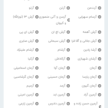
آرت‌من
آرتن
آرتو
آرسام سهرابی
آرسن و آتی منصوری
آرش 13 (نورالله)
و کیوان
آرش آهمه
آرش اچ ان
آرش ای پی
آرش جلالی و آقا فرا
آرش سبحانی
آرش صابری
آرشا رادین
آرشام
آرشام علینژاد
آرشان شهبازی
آرکاداش
آرکیا
آرمان
آرمان آوا
آرمان اسماعیلی
آرمان پارسا
آرمان حسینی
آرمان گرشاسبی
آرمان گیون
آرمد
آرمیم
آرمین آراد
آرمین ابد
آرمین امینی
آرمین حسن زاده و
آرمین دادرس
آرمین زارعی