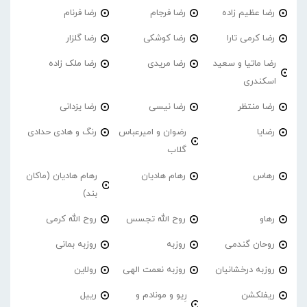
رضا عظیم زاده
رضا فرجام
رضا فرنام
رضا کرمی تارا
رضا کوشکی
رضا گلزار
رضا ماتیا و سعید
رضا مریدی
رضا ملک زاده
اسکندری
رضا منتظر
رضا نیسی
رضا یزدانی
رضایا
رضوان و امیرعباس
رنگ و هادی حدادی
گلاب
رهاس
رهام هادیان
رهام هادیان (ماکان
بند)
رهاو
روح الله تجسس
روح الله کرمی
روحان گندمی
روزبه
روزبه بمانی
روزبه درخشانیان
روزبه نعمت الهی
رولاین
ریفلکشن
رِیو و مونادم و
رییل