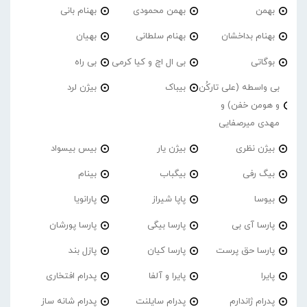
بهمن
بهمن محمودی
بهنام بانی
بهنام بداخشان
بهنام سلطانی
بهیان
بوگاتی
بی ال اچ و کیا کرمی
بی راه
بی واسطه (علی تارکُن
بیباک
بیژن لرد
و هومن خفن) و
مهدی میرصفایی
بیژن نظری
بیژن یار
بیس بیسواد
بیگ رفی
بیگباب
بینام
بیوسا
پاپا شیراز
پارانویا
پارسا آی بی
پارسا بیگی
پارسا پورشان
پارسا حق پرست
پارسا کیان
پازل بند
پایرا
پایرا و آلفا
پدرام افتخاری
پدرام ژاندارم
پدرام‌ سایلنت
پدرام شانه ساز