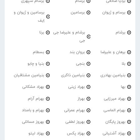
بردیا صادقی
برسام
برسام سپهری
برسام و ژیوان
برسامین
برسامین و ژیوان و
اِیف
برشام
برشام و علیرضا جی
برنا
جی
برهان و علیرضا
بروان بند
بسطام
بلا
بنجی
بنیا و چابو
بنیامین بهادری
بنیامین ذاکری
بنیامین مشتاقیان
بها
بهراد زینی
بهراد مشکانی
بهراد میرزایی
بهراز
بهرام آرام
بهرام الماسی
بهرام عمرانی
بهرام و بامداد
بهروز پایگان
بهروز لطفی
بهروز مسائلی
بهزاد آشتیانی
بهزاد پکس
بهزاد لیتو