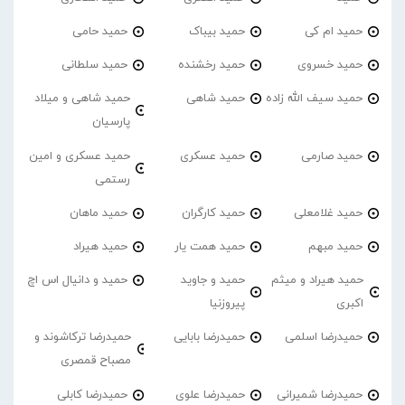
حمید ام کی
حمید بیباک
حمید حامی
حمید خسروی
حمید رخشنده
حمید سلطانی
حمید سیف الله زاده
حمید شاهی
حمید شاهی و میلاد
پارسیان
حمید صارمی
حمید عسکری
حمید عسکری و امین
رستمی
حمید غلامعلی
حمید کارگران
حمید ماهان
حمید مبهم
حمید همت یار
حمید هیراد
حمید هیراد و میثم
حمید و جاوید
حمید و دانیال اس اچ
اکبری
پیروزنیا
حمیدرضا اسلمی
حمیدرضا بابایی
حمیدرضا ترکاشوند و
مصباح قمصری
حمیدرضا شمیرانی
حمیدرضا علوی
حمیدرضا کابلی