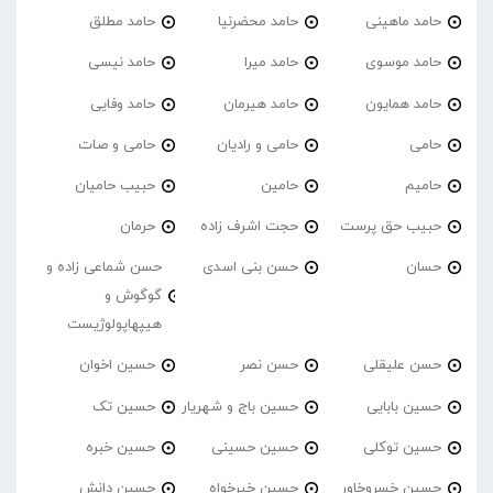
حامد ماهینی
حامد محضرنیا
حامد مطلق
حامد موسوی
حامد میرا
حامد نیسی
حامد همایون
حامد هیرمان
حامد وفایی
حامی
حامی و رادیان
حامی و صات
حامیم
حامین
حبیب حامیان
حبیب حق پرست
حجت اشرف زاده
حرمان
حسان
حسن بنی اسدی
حسن شماعی زاده و
گوگوش و
هیپهاپولوژیست
حسن علیقلی
حسن نصر
حسین اخوان
حسین بابایی
حسین باج و شهریار
حسین تک
حسین توکلی
حسین حسینی
حسین خبره
حسین خسروخاور
حسین خیرخواه
حسین دانش