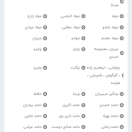
صدا)
جواد
جواد الیاسی
جواد زارع
جواد شادو
جواد عطایی
جواد مرادی
جواد مقدم
جوادو
جیران
جیران معصومه
چاپار
چاردو
اسدی
چاوشی ، ابراهیم زاده
چگنت
چلیپا
، گوگوش ، قمیشی ،
هایده
چنگیز حبیبیان
چیتا
حافظ
حامد احمدی
حامد اکبری
حامد برادران
حامد بهراد
حامد تاری پور
حامد حاجی
حامد زمانی
حامد صالح دوست
حامد عرشی