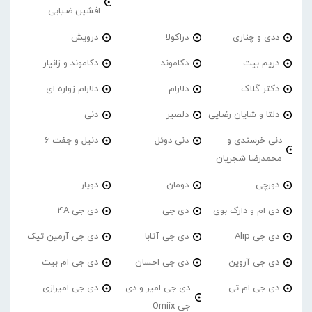
افشین ضیایی
ددی و چناری
دراکولا
درویش
دریم بیت
دکاموند
دکاموند و زانیار
دکتر گلاک
دلارام
دلارام زواره ای
دلتا و شایان رضایی
دلصیر
دنی
دنی خرسندی و
دنی دوئل
دنیل و جفت 6
محمدرضا شجریان
دورچی
دومان
دویار
دی ام و دارک بوی
دی جی
دی جی 4A
دی جی Alip
دی جی آتابا
دی جی آرمین تیک
دی جی آروین
دی جی احسان
دی جی ام بیت
دی جی ام تی
دی جی امیر و دی
دی جی امیرازی
جی Omiix