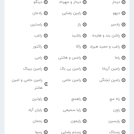
دیدار
دیدار و مهرداد
دینگو
دیهو
رابین رضایی
رادمان
رادمیر
راز
راستین
راشن بند و هایده
راشید
راغب
راغب و حمید هیراد
راکا
راکتور
راما
رامس و هانتی
رامی
رامین آریانا
رامین بی باک
رامین بیباک
رامین تجنگی
رامین حامی
رامین حامی و امین
هانتر
راه مج
راهمج
راوتین
راوِن
رایا سمیعی
رایان آراد
رایسین
رایمون
رحمان
رستاک
رستم رضایی
رسوا