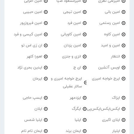
امیرعلی نظری
امیرمسعود ضیا
امین اعرابی
امین بانی
امین تیجی
امین حبیبی
امین رستمی
امین فرد
امین فیروزپور
امین کاوه
امین کاویانی
امین کیسی و فرد
امین و امید
امین یزدان
ان زی اس تو
انتظار
انزی و جنزی
اهورا کلهر
اویس آتشین
ای ج
ایدین بحری نژاد
ایرج خواجه امیری
ایرج خواجه امیری و
ایرمان
سالار عقیلی
ایزاک
ایزدمهر
ایسپ حاجی
ایکس‌ایکس‌ایکس‌پی
ایگرگ
ایلان
ایلای اکبری
ایلیا
ایلیا شمس
ایلیار
ایمان برند
ایمان تام تام