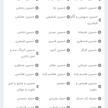
حسین دایمون
حسین راد
حسین رحمانی
حسین سهرابی و اُکُلو
حسین شفیعی
حسین عاشقی
فرامرزی
حسین علیشاه
حسین عیدی
حسین فتحی
حسین فسنقری
حسین قنبری
حسین قیصری
حسین کارگر
حسین کنزو
حسین کینگ سد و
امیر تاتاری
حسین مزینانی
حسین مقام
حسین منتظری
حسین هاسم زاده
حسین هاشم زاده
حسین هاشمی
حسین هرمس و
حصمن
حصین و شایع و امیر
جاوید
خلوت و عرفان
حفیظ تک استار
حمزه رشیدی
حمزه محمدی
حمید
حمید اصغری
حمید افتخاری