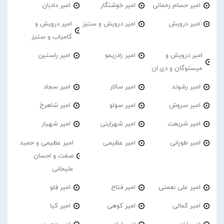
امیر حسام رحمانی
امیر خوشنگار
امیر دادبان
امیر درویش
امیر درویش و ستیز
امیر درویش و
کامیاب و ستیز
امیر درویش و
امیر رادریمو
امیر راستین
میستوگان و دی.ان
امیر رشوند
امیر سالار
امیر سجاد
امیر سروش
امیر سولو
امیر شاهرخ
امیر شریعت
امیر شهراینی
امیر شهیار
امیر طورانی
امیر عظیمی
امیر عظیمی و حمید
صفت و احسان
علیخانی
امیر علی نعمتی
امیر فتاح
امیر فِلو
امیر کمالی
امیر کوهی
امیر کیا