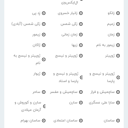
ال‌ایکس‌وی
زانکو
زانیار خسروی
زِد پی
زعیم
زکی شمس
زکی شمس (آبادی)
زمان
زمان زمانی
زیمور
زیمور به نام
زیها
ژاکان
ژوپیتر
ژوپیتر و نیسح
ژوپیتر و نیسح به
نام
ژوپیتر و نیسح و
ژوپیتر و نیسح و
ژیوار
پارسا
پارسا و استاد
ساچمیش و فراز
ساچمیش و مفسر
ساحر
سارا علی عسگری
سارن
سارن و کوروش و
آرمان میلادی
ساسان
ساسان اعتمادی
ساسان بهرام