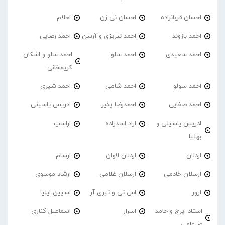
احسان قربانزاده
احسان نی زن
احلام
احمد بازوند
احمد تبریزی و آرسن
احمد‌ رضایی
احمد سعیدی
احمد سلو
احمد سلو و اشکان
کریمخانی
احمد سولو
احمد شامی
احمد شیری
احمد صفایی
احمدرضا پذیر
ادریس یاسینی
ادریس یاسینی و
اراد اسدزاده
اراسپ
بهنیا
اردلان
اردلان لاوان
ارسام
ارسلان خادمی
ارسلان غلامی
ارشاد موسوی
ارور
اس تی و تیری آر
اسپین ایلیا
استاد ایرج و حامد
اسرار
اسماعیل کناری
ضرغامی