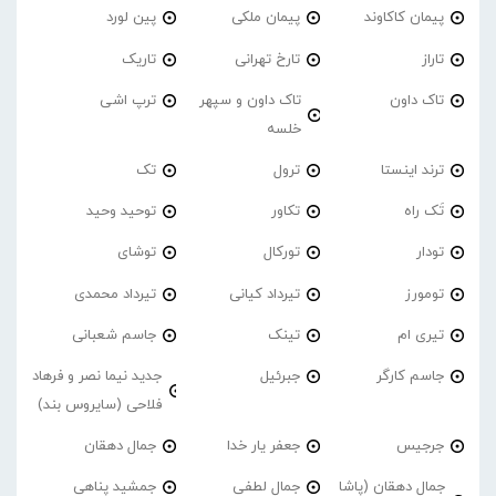
پیمان کاکاوند
پیمان ملکی
پین لورد
تاراز
تارخ تهرانی
تاریک
تاک داون
تاک داون و سپهر
ترپ اشی
خلسه
ترند اینستا
ترول
تک
تَک راه
تکاور
توحید وحید
تودار
تورکال
توشای
تومورز
تیرداد کیانی
تیرداد محمدی
تیری ام
تینک
جاسم شعبانی
جاسم کارگر
جبرئیل
جدید نیما نصر و فرهاد
فلاحی (سایروس بند)
جرجیس
جعفر یار خدا
جمال دهقان
جمال دهقان (پاشا
جمال لطفی
جمشید پناهی