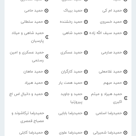
حمید ام کی
حمید بیباک
حمید حامی
حمید خسروی
حمید رخشنده
حمید سلطانی
حمید سیف الله زاده
حمید شاهی
حمید شاهی و میلاد
پارسیان
حمید صارمی
حمید عسکری
حمید عسکری و امین
رستمی
حمید غلامعلی
حمید کارگران
حمید ماهان
حمید مبهم
حمید همت یار
حمید هیراد
حمید هیراد و میثم
حمید و جاوید
حمید و دانیال اس اچ
اکبری
پیروزنیا
حمیدرضا اسلمی
حمیدرضا بابایی
حمیدرضا ترکاشوند و
مصباح قمصری
حمیدرضا شمیرانی
حمیدرضا علوی
حمیدرضا کابلی