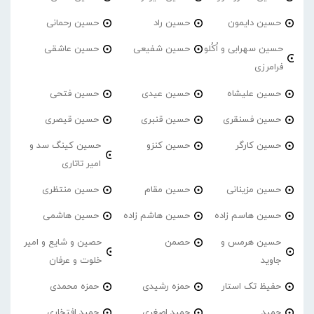
حسین دایمون
حسین راد
حسین رحمانی
حسین سهرابی و اُکُلو
حسین شفیعی
حسین عاشقی
فرامرزی
حسین علیشاه
حسین عیدی
حسین فتحی
حسین فسنقری
حسین قنبری
حسین قیصری
حسین کارگر
حسین کنزو
حسین کینگ سد و
امیر تاتاری
حسین مزینانی
حسین مقام
حسین منتظری
حسین هاسم زاده
حسین هاشم زاده
حسین هاشمی
حسین هرمس و
حصمن
حصین و شایع و امیر
جاوید
خلوت و عرفان
حفیظ تک استار
حمزه رشیدی
حمزه محمدی
حمید
حمید اصغری
حمید افتخاری