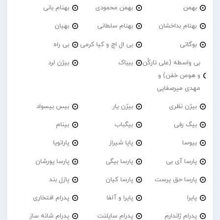
بهمن
بهمن محمودی
بهنام بانی
بهنام بداخشان
بهنام سلطانی
بهیان
بوگاتی
بی ال اچ و کیا کرمی
بی راه
بی واسطه (علی تارکُن
بیباک
بیژن لرد
و هومن خفن) و
مهدی میرصفایی
بیژن نظری
بیژن یار
بیس بیسواد
بیگ رفی
بیگباب
بینام
بیوسا
پاپا شیراز
پارانویا
پارسا آی بی
پارسا بیگی
پارسا پورشان
پارسا حق پرست
پارسا کیان
پازل بند
پایرا
پایرا و آلفا
پدرام افتخاری
پدرام ژاندارم
پدرام‌ سایلنت
پدرام شانه ساز