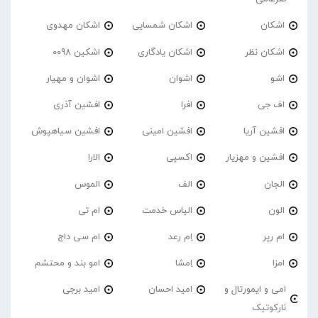
اشکان
اشکان شمسایی
اشکان مهدوی
اشکان نظر
اشکان یادگاری
اشکین 0098
اشو
اشوان
اشوان و مهیار
اف جی
افرا
افشین آذری
افشین آریا
افشین امینی
افشین سیاهپوش
افشین و مهزیار
اکسپی
الارا
الجان
الف
الموس
الون
الیاس خدمت
ام تی
ام رپر
اِم رعد
ام سی داج
امزا
اِمشا
امو بند و محتشم
امی و ایمورتال و
امید احسان
امید برجی
نارکوتیک