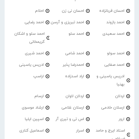
احسان قربانزاده
احسان نی زن
احلام
احمد بازوند
احمد تبریزی و آرسن
احمد‌ رضایی
احمد سعیدی
احمد سلو
احمد سلو و اشکان
کریمخانی
احمد سولو
احمد شامی
احمد شیری
احمد صفایی
احمدرضا پذیر
ادریس یاسینی
ادریس یاسینی و
اراد اسدزاده
اراسپ
بهنیا
اردلان
اردلان لاوان
ارسام
ارسلان خادمی
ارسلان غلامی
ارشاد موسوی
ارور
اس تی و تیری آر
اسپین ایلیا
استاد ایرج و حامد
اسرار
اسماعیل کناری
ضرغامی