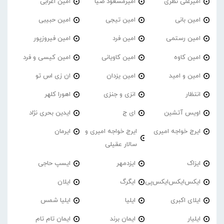
امیرعلی نظری
امیرمسعود ضیا
امین اعرابی
امین بانی
امین تیجی
امین حبیبی
امین رستمی
امین فرد
امین فیروزپور
امین کاوه
امین کاویانی
امین کیسی و فرد
امین و امید
امین یزدان
ان زی اس تو
انتظار
انزی و جنزی
اهورا کلهر
اویس آتشین
ای ج
ایدین بحری نژاد
ایرج خواجه امیری
ایرج خواجه امیری و
ایرمان
سالار عقیلی
ایزاک
ایزدمهر
ایسپ حاجی
ایکس‌ایکس‌ایکس‌پی
ایگرگ
ایلان
ایلای اکبری
ایلیا
ایلیا شمس
ایلیار
ایمان برند
ایمان تام تام