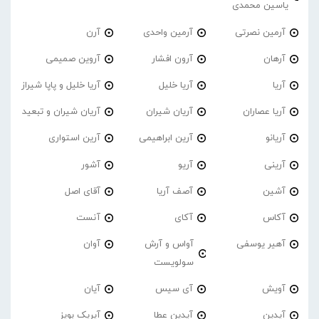
یاسین محمدی
آرمین نصرتی
آرمین واحدی
آرن
آرهان
آرون افشار
آروین صمیمی
آریا
آریا خلیل
آریا خلیل و پاپا شیراز
آریا عصاران
آریان شیران
آریان شیران و تبعید
آریانو
آرین ابراهیمی
آرین استواری
آرینی
آریو
آشور
آشین
آصف آریا
آقای اصل
آکاس
آکای
آنست
آهیر یوسفی
آواس و آرش
آوان
سولویست
آویش
آی سیس
آیان
آیدین
آیدین عطا
آیریک بویز