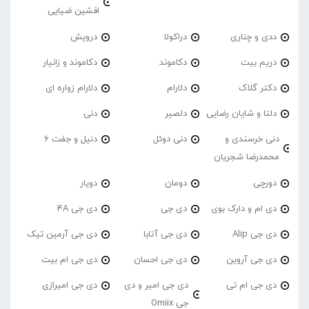
افشین ضیایی
ددی و چناری
دراکولا
درویش
دریم بیت
دکاموند
دکاموند و زانیار
دکتر گلاک
دلارام
دلارام زواره ای
دلتا و شایان رضایی
دلصیر
دنی
دنی خرسندی و
دنی دوئل
دنیل و جفت 6
محمدرضا شجریان
دورچی
دومان
دویار
دی ام و دارک بوی
دی جی
دی جی 4A
دی جی Alip
دی جی آتابا
دی جی آرمین تیک
دی جی آروین
دی جی احسان
دی جی ام بیت
دی جی ام تی
دی جی امیر و دی
دی جی امیرازی
جی Omiix