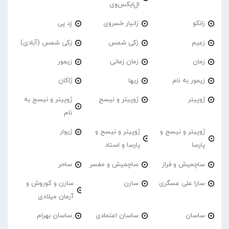
ال‌ایکس‌وی
زانکو
زانیار خسروی
زِد پی
زعیم
زکی شمس
زکی شمس (آبادی)
زمان
زمان زمانی
زیمور
زیمور به نام
زیها
ژاکان
ژوپیتر
ژوپیتر و نیسح
ژوپیتر و نیسح به
نام
ژوپیتر و نیسح و
ژوپیتر و نیسح و
ژیوار
پارسا
پارسا و استاد
ساچمیش و فراز
ساچمیش و مفسر
ساحر
سارا علی عسگری
سارن
سارن و کوروش و
آرمان میلادی
ساسان
ساسان اعتمادی
ساسان بهرام