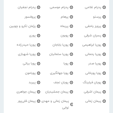
پدرام غلامی
پدرام موسمی
پدرام نجفیان
پرستو
پرهام
پروفسور
پرویز یاحقی
پریماه
پژمان تکرو و چوبین
پسران شرقی
پوبون
پوری
پوریا ابراهیمی
پوریا باباجان
پوریا حیدرزاده
پوریا رحمانی
پوریا سلمانیان
پوریا شهبازی
پوریا صدر
پویا
پویا بیاتی
پویا پورخانی
پویا جهانگیری
پویامون
پویان فیلینگ
پویان نجف
پیربد
پیمان اشرفی
پیمان جمشیدیان
پیمان جواهری
پیمان زمانی
پیمان زمانی و مهدی
پیمان قلی‌پور
نوابی