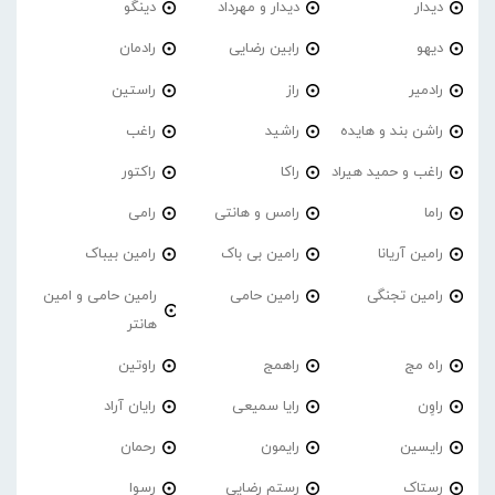
دیدار
دیدار و مهرداد
دینگو
دیهو
رابین رضایی
رادمان
رادمیر
راز
راستین
راشن بند و هایده
راشید
راغب
راغب و حمید هیراد
راکا
راکتور
راما
رامس و هانتی
رامی
رامین آریانا
رامین بی باک
رامین بیباک
رامین تجنگی
رامین حامی
رامین حامی و امین
هانتر
راه مج
راهمج
راوتین
راوِن
رایا سمیعی
رایان آراد
رایسین
رایمون
رحمان
رستاک
رستم رضایی
رسوا