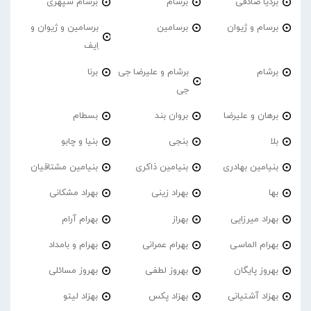
بردیا صادقی
برسام
برسام سپهری
برسام و ژیوان
برسامین
برسامین و ژیوان و
اِیف
برشام
برشام و علیرضا جی
برنا
جی
برهان و علیرضا
بروان بند
بسطام
بلا
بنجی
بنیا و چابو
بنیامین بهادری
بنیامین ذاکری
بنیامین مشتاقیان
بها
بهراد زینی
بهراد مشکانی
بهراد میرزایی
بهراز
بهرام آرام
بهرام الماسی
بهرام عمرانی
بهرام و بامداد
بهروز پایگان
بهروز لطفی
بهروز مسائلی
بهزاد آشتیانی
بهزاد پکس
بهزاد لیتو