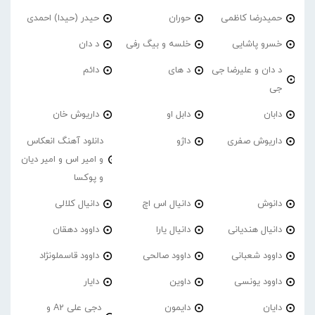
حمیدرضا کاظمی
حوران
حیدر (حیدا) احمدی
خسرو پاشایی
خلسه و بیگ رفی
د دان
د دان و علیرضا جی
د های
دائم
جی
دابان
دابل او
داریوش خان
داریوش صفری
داژو
دانلود آهنگ انعکاس
و امیر اس و امیر دیان
و پوکسا
دانوش
دانیال اس اچ
دانیال کلالی
دانیال هندیانی
دانیال یارا
داوود دهقان
داوود شعبانی
داوود صالحی
داوود قاسملونژاد
داوود یونسی
داوین
دایار
دایان
دایمون
دجی علی A2 و