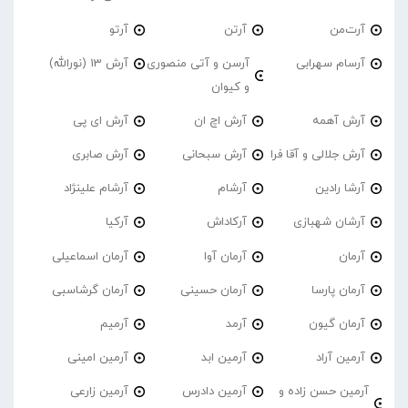
آرت‌من
آرتن
آرتو
آرسام سهرابی
آرسن و آتی منصوری
آرش 13 (نورالله)
و کیوان
آرش آهمه
آرش اچ ان
آرش ای پی
آرش جلالی و آقا فرا
آرش سبحانی
آرش صابری
آرشا رادین
آرشام
آرشام علینژاد
آرشان شهبازی
آرکاداش
آرکیا
آرمان
آرمان آوا
آرمان اسماعیلی
آرمان پارسا
آرمان حسینی
آرمان گرشاسبی
آرمان گیون
آرمد
آرمیم
آرمین آراد
آرمین ابد
آرمین امینی
آرمین حسن زاده و
آرمین دادرس
آرمین زارعی