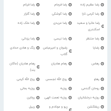
رضا عظیم زاده
رضا فرجام
رضا فرنام
رضا کرمی تارا
رضا کوشکی
رضا گلزار
رضا ماتیا و سعید
رضا مریدی
رضا ملک زاده
اسکندری
رضا منتظر
رضا نیسی
رضا یزدانی
رضایا
رضوان و امیرعباس
رنگ و هادی حدادی
گلاب
رهاس
رهام هادیان
رهام هادیان (ماکان
بند)
رهاو
روح الله تجسس
روح الله کرمی
روحان گندمی
روزبه
روزبه بمانی
روزبه درخشانیان
روزبه نعمت الهی
رولاین
ریفلکشن
رِیو و مونادم و
رییل