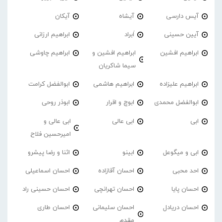
آیس دارسی
آیشاه
آیکان
آیین حسینی
اَبراد
ابراهیم ارزانی
ابراهیم افشین
ابراهیم افشین و
ابراهیم چاوشی
سیما شاکریان
ابراهیم علیزاده
ابراهیم هاشمی
ابوالفضل کرامت
ابوالفضل محمدی
ابوچ و اقرار
ابوذر روحی
ابی
ابی عالی
ابی عالی و
امیرحسین فلاح
ابی و میگوعل
ابینو
اثنا و رضا پیشرو
احد محبی
احسان آقازاده
احسان اسماعیلی
احسان پایا
احسان تهرانچی
احسان حسینی راد
احسان دریادل
احسان سلیمانی
احسان طاری
مقدم