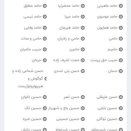
حامد ماهینی
حامد محضرنیا
حامد مطلق
حامد موسوی
حامد میرا
حامد نیسی
حامد همایون
حامد هیرمان
حامد وفایی
حامی
حامی و رادیان
حامی و صات
حامیم
حامین
حبیب حامیان
حبیب حق پرست
حجت اشرف زاده
حرمان
حسان
حسن بنی اسدی
حسن شماعی زاده و
گوگوش و
هیپهاپولوژیست
حسن علیقلی
حسن نصر
حسین اخوان
حسین بابایی
حسین باج و شهریار
حسین تک
حسین توکلی
حسین حسینی
حسین خبره
حسین خسروخاور
حسین خیرخواه
حسین دانش