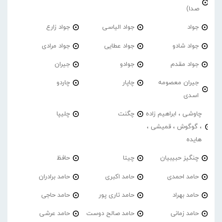
صدا)
جواد
جواد الیاسی
جواد زارع
جواد شادو
جواد عطایی
جواد مرادی
جواد مقدم
جوادو
جیران
جیران معصومه
چاپار
چاردو
اسدی
چاوشی ، ابراهیم زاده
چگنت
چلیپا
، گوگوش ، قمیشی ،
هایده
چنگیز حبیبیان
چیتا
حافظ
حامد احمدی
حامد اکبری
حامد برادران
حامد بهراد
حامد تاری پور
حامد حاجی
حامد زمانی
حامد صالح دوست
حامد عرشی