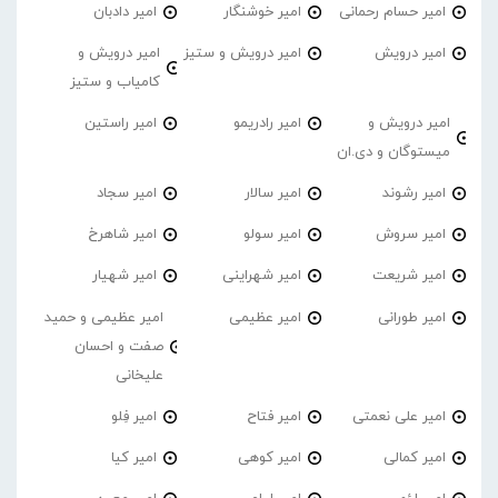
امیر حسام رحمانی
امیر خوشنگار
امیر دادبان
امیر درویش
امیر درویش و ستیز
امیر درویش و
کامیاب و ستیز
امیر درویش و
امیر رادریمو
امیر راستین
میستوگان و دی.ان
امیر رشوند
امیر سالار
امیر سجاد
امیر سروش
امیر سولو
امیر شاهرخ
امیر شریعت
امیر شهراینی
امیر شهیار
امیر طورانی
امیر عظیمی
امیر عظیمی و حمید
صفت و احسان
علیخانی
امیر علی نعمتی
امیر فتاح
امیر فِلو
امیر کمالی
امیر کوهی
امیر کیا