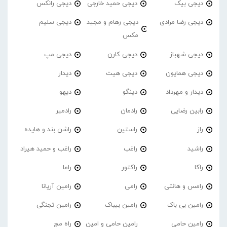
دیجی بیک
دیجی حمید خارجی
دیجی رانکس
دیجی رضا مرادی
دیجی رهام و مجید
دیجی سلیم
مکس
دیجی شهباز
دیجی کارن
دیجی مپ
دیجی همایون
دیجی هیت
دیدار
دیدار و مهرداد
دینگو
دیهو
رابین رضایی
رادمان
رادمیر
راز
راستین
راشن بند و هایده
راشید
راغب
راغب و حمید هیراد
راکا
راکتور
راما
رامس و هانتی
رامی
رامین آریانا
رامین بی باک
رامین بیباک
رامین تجنگی
رامین حامی
رامین حامی و امین
راه مج