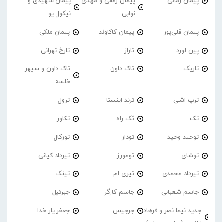
پیمان زمانی
پیمان زمانی و مهدی
پیمان شهیدی و
نوابی
نیکول یو
پیمان قلی‌پور
پیمان کاکاوند
پیمان ملکی
پین لورد
تاراز
تارخ تهرانی
تاریک
تاک داون
تاک داون و سپهر
خلسه
ترپ اشی
ترند اینستا
ترول
تک
تَک راه
تکاور
توحید وحید
تودار
تورکال
توشای
تومورز
تیرداد کیانی
تیرداد محمدی
تیری ام
تینک
جاسم شعبانی
جاسم کارگر
جبرئیل
جدید نیما نصر و فرهاد
جرجیس
جعفر یار خدا