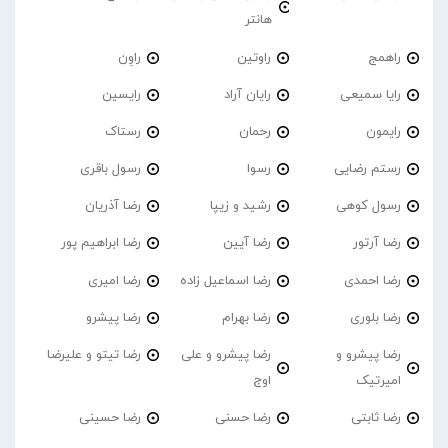
هانتر
راهمج
راوتین
راوِن
رایا سمیعی
رایان آراد
رایسین
رایمون
رحمان
رستاک
رستم رضایی
رسوا
رسول باقری
رسول کوهی
رشید و زیپا
رضا آذریان
رضا آرتور
رضا آیین
رضا ابراهیم پور
رضا احمدی
رضا اسماعیل زاده
رضا امیری
رضا بلوری
رضا بهرام
رضا پیشرو
رضا پیشرو و
رضا پیشرو و علی
رضا تیتو و علیرضا
امیرتیک
اوج
رضا ثابتی
رضا حسنی
رضا حسینی