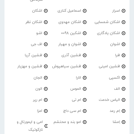
اسرار
اسماعیل کناری
اشکان
اشکان شمسایی
اشکان مهدوی
اشکان نظر
اشکان یادگاری
اشکین 0098
اشو
اشوان
اشوان و مهیار
اف جی
افرا
افشین آذری
افشین آریا
افشین امینی
افشین سیاهپوش
افشین و مهزیار
اکسپی
الارا
الجان
الف
الموس
الون
الیاس خدمت
ام تی
ام رپر
اِم رعد
ام سی داج
امزا
اِمشا
امو بند و محتشم
امی و ایمورتال و
نارکوتیک