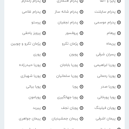
پایرا و آلفا
پدرام افتخاری
پدرام ژاندارم
پدرام‌ سایلنت
پدرام شانه ساز
پدرام غلامی
پدرام موسمی
پدرام نجفیان
پرستو
پرهام
پروفسور
پرویز یاحقی
پریماه
پژمان تکرو
پژمان تکرو و چوبین
پسران شرقی
پوبون
پوری
پوریا ابراهیمی
پوریا باباجان
پوریا حیدرزاده
پوریا رحمانی
پوریا سلمانیان
پوریا شهبازی
پوریا صدر
پویا
پویا بیاتی
پویا پورخانی
پویا جهانگیری
پویامون
پویان فیلینگ
پویان نجف
پیربد
پیمان اشرفی
پیمان جمشیدیان
پیمان جواهری