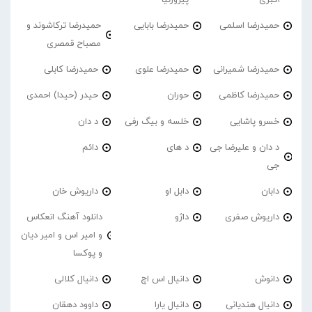
حمیدرضا اسلمی
حمیدرضا بابایی
حمیدرضا ترکاشوند و
مصباح قمصری
حمیدرضا شمیرانی
حمیدرضا علوی
حمیدرضا کابلی
حمیدرضا کاظمی
حوران
حیدر (حیدا) احمدی
خسرو پاشایی
خلسه و بیگ رفی
د دان
د دان و علیرضا جی
د های
دائم
جی
دابان
دابل او
داریوش خان
داریوش صفری
داژو
دانلود آهنگ انعکاس
و امیر اس و امیر دیان
و پوکسا
دانوش
دانیال اس اچ
دانیال کلالی
دانیال هندیانی
دانیال یارا
داوود دهقان