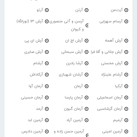
آرت‌من
آرتن
آرتو
آرسام سهرابی
آرسن و آتی منصوری
آرش 13 (نورالله)
و کیوان
آرش آهمه
آرش اچ ان
آرش ای پی
آرش جلالی و آقا فرا
آرش سبحانی
آرش صابری
آرش محسنی
آرشا رادین
آرشام
آرشام علینژاد
آرشان شهبازی
آرکاداش
آرکیا
آرمان
آرمان آوا
آرمان اسماعیلی
آرمان پارسا
آرمان حسینی
آرمان گرشاسبی
آرمان گیون
آرمد
آرمیم
آرمین آراد
آرمین ابد
آرمین امینی
آرمین حسن زاده و
آرمین دادرس