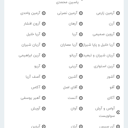
یاسین محمدی
آرمین زارعی
آرمین نصرتی
آرمین واحدی
آرن
آرهان
آرون افشار
آروین صمیمی
آریا
آریا خلیل
آریا خلیل و پاپا شیراز
آریا عصاران
آریان شیران
آریان شیران و تبعید
آریانو
آرین ابراهیمی
آرین استواری
آرینی
آریو
آشور
آشین
آصف آریا
آفو
آقای اصل
آکاس
آکای
آنست
آهیر یوسفی
آواس و آرش
آوان
آویش
سولویست
آی سیس
آیان
آیدین