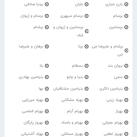
بارن جباری
بایان
بردیا صادقی
برسام
برسام سپهری
برسام و ژیوان
برسامین
برسامین و ژیوان و
برشام
اِیف
برشام و علیرضا جی
برنا
برهان و علیرضا
جی
بروان بند
بسطام
بلا
بنجی
بنیا و چابو
بنیامین بهادری
بنیامین ذاکری
بنیامین مشتاقیان
بها
بهراد زینی
بهراد مشکانی
بهراد میرزایی
بهراز
بهرام آرام
بهرام الماسی
بهرام عمرانی
بهرام و بامداد
بهروز پایگان
بهروز لطفی
بهروز مسائلی
بهزاد آشتیانی