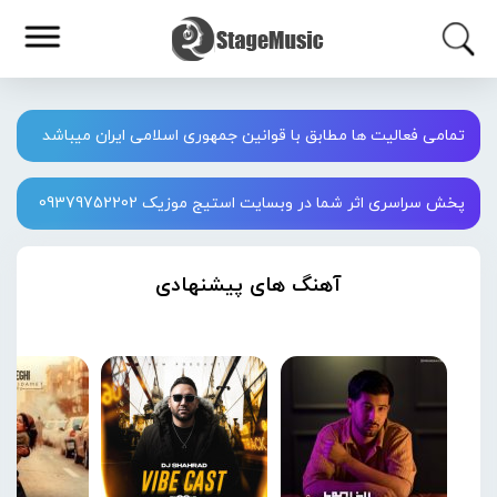
تمامی فعالیت ها مطابق با قوانین جمهوری اسلامی ایران میباشد
پخش سراسری اثر شما در وبسایت استیج موزیک 09379752202
آهنگ های پیشنهادی