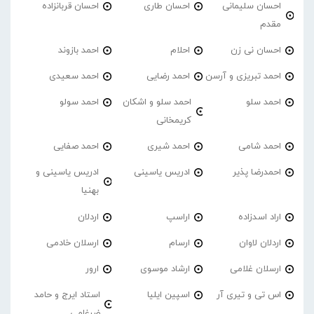
احسان سلیمانی
احسان طاری
احسان قربانزاده
مقدم
احسان نی زن
احلام
احمد بازوند
احمد تبریزی و آرسن
احمد‌ رضایی
احمد سعیدی
احمد سلو
احمد سلو و اشکان
احمد سولو
کریمخانی
احمد شامی
احمد شیری
احمد صفایی
احمدرضا پذیر
ادریس یاسینی
ادریس یاسینی و
بهنیا
اراد اسدزاده
اراسپ
اردلان
اردلان لاوان
ارسام
ارسلان خادمی
ارسلان غلامی
ارشاد موسوی
ارور
اس تی و تیری آر
اسپین ایلیا
استاد ایرج و حامد
ضرغامی