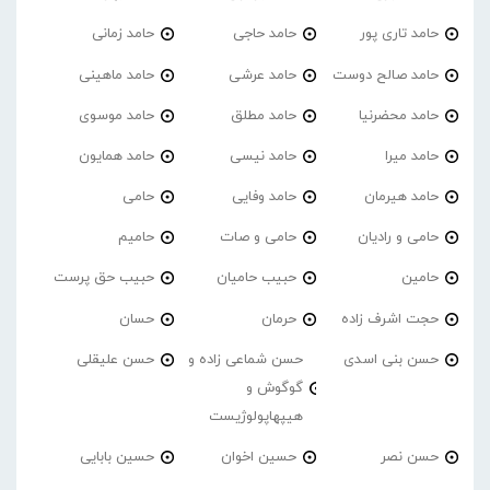
حامد تاری پور
حامد حاجی
حامد زمانی
حامد صالح دوست
حامد عرشی
حامد ماهینی
حامد محضرنیا
حامد مطلق
حامد موسوی
حامد میرا
حامد نیسی
حامد همایون
حامد هیرمان
حامد وفایی
حامی
حامی و رادیان
حامی و صات
حامیم
حامین
حبیب حامیان
حبیب حق پرست
حجت اشرف زاده
حرمان
حسان
حسن بنی اسدی
حسن شماعی زاده و
حسن علیقلی
گوگوش و
هیپهاپولوژیست
حسن نصر
حسین اخوان
حسین بابایی