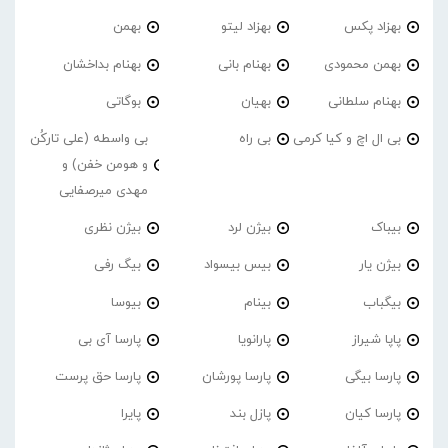
بهزاد پکس
بهزاد لیتو
بهمن
بهمن محمودی
بهنام بانی
بهنام بداخشان
بهنام سلطانی
بهیان
بوگاتی
بی ال اچ و کیا کرمی
بی راه
بی واسطه (علی تارکُن
و هومن خفن) و
مهدی میرصفایی
بیباک
بیژن لرد
بیژن نظری
بیژن یار
بیس بیسواد
بیگ رفی
بیگباب
بینام
بیوسا
پاپا شیراز
پارانویا
پارسا آی بی
پارسا بیگی
پارسا پورشان
پارسا حق پرست
پارسا کیان
پازل بند
پایرا