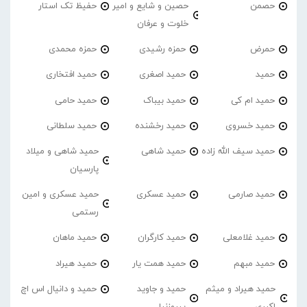
حصمن
حصین و شایع و امیر
حفیظ تک استار
خلوت و عرفان
حمرض
حمزه رشیدی
حمزه محمدی
حمید
حمید اصغری
حمید افتخاری
حمید ام کی
حمید بیباک
حمید حامی
حمید خسروی
حمید رخشنده
حمید سلطانی
حمید سیف الله زاده
حمید شاهی
حمید شاهی و میلاد
پارسیان
حمید صارمی
حمید عسکری
حمید عسکری و امین
رستمی
حمید غلامعلی
حمید کارگران
حمید ماهان
حمید مبهم
حمید همت یار
حمید هیراد
حمید هیراد و میثم
حمید و جاوید
حمید و دانیال اس اچ
اکبری
پیروزنیا