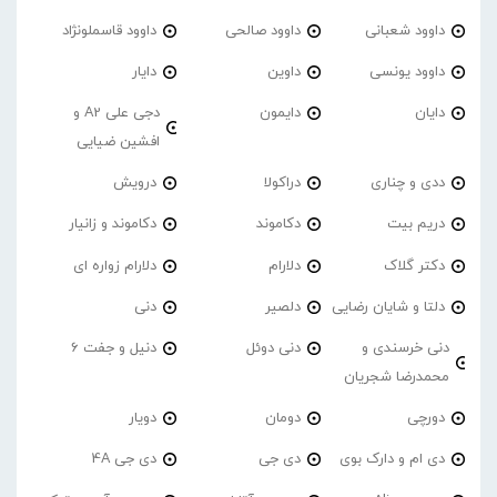
داوود شعبانی
داوود صالحی
داوود قاسملونژاد
داوود یونسی
داوین
دایار
دایان
دایمون
دجی علی A2 و
افشین ضیایی
ددی و چناری
دراکولا
درویش
دریم بیت
دکاموند
دکاموند و زانیار
دکتر گلاک
دلارام
دلارام زواره ای
دلتا و شایان رضایی
دلصیر
دنی
دنی خرسندی و
دنی دوئل
دنیل و جفت 6
محمدرضا شجریان
دورچی
دومان
دویار
دی ام و دارک بوی
دی جی
دی جی 4A