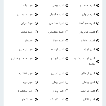
امید احسان
امید برجی
امید پایدار
امید جهان
امید حاجیلی
امید سوسنی
امید سوگماد
امید صالحی
امید عرش
امید عزیزپور
امید عظیمی
امید عقابی
امید لوافان
امید مولا
امیدیار
امیر آر زد
امیر آرسام
امیر آرسین
امیر آن میراث و
امیر آیهان
امیر احسان فدایی
طاها
امیر ارسلان
امیر امیری
امیر انقلاب
امیر برهان
امیر‌ بوران
امیر بیرو
امیر بی‌نظیر
امیر پرواز
امیر پیغمبری
امیر تاتاری
امیر تاجیک
امیر تبیان