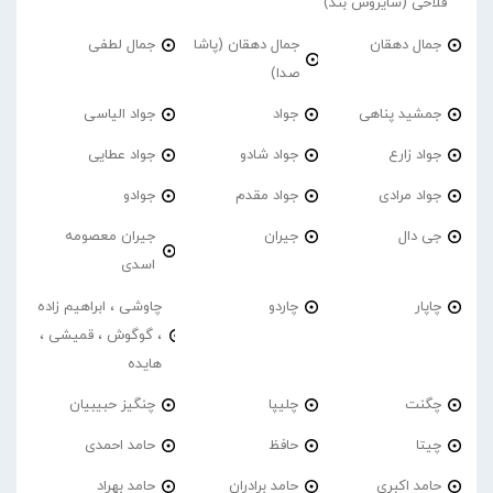
فلاحی (سایروس بند)
جمال دهقان
جمال دهقان (پاشا
جمال لطفی
صدا)
جمشید پناهی
جواد
جواد الیاسی
جواد زارع
جواد شادو
جواد عطایی
جواد مرادی
جواد مقدم
جوادو
جی دال
جیران
جیران معصومه
اسدی
چاپار
چاردو
چاوشی ، ابراهیم زاده
، گوگوش ، قمیشی ،
هایده
چگنت
چلیپا
چنگیز حبیبیان
چیتا
حافظ
حامد احمدی
حامد اکبری
حامد برادران
حامد بهراد