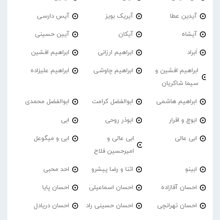
آیدین عطا
آیریک بویز
آیس دارسی
آیشاه
آیکان
آیین حسینی
اَبراد
ابراهیم ارزانی
ابراهیم افشین
ابراهیم افشین و
ابراهیم چاوشی
ابراهیم علیزاده
سیما شاکریان
ابراهیم هاشمی
ابوالفضل کرامت
ابوالفضل محمدی
ابوچ و اقرار
ابوذر روحی
ابی
ابی عالی
ابی عالی و
ابی و میگوعل
امیرحسین فلاح
ابینو
اثنا و رضا پیشرو
احد محبی
احسان آقازاده
احسان اسماعیلی
احسان پایا
احسان تهرانچی
احسان حسینی راد
احسان دریادل