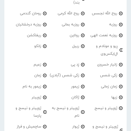
بند)
روح الله تجسس
روح الله کرمی
روحان گندمی
روزبه
روزبه بمانی
روزبه درخشانیان
روزبه نعمت الهی
رولاین
ریفلکشن
رِیو و مونادم و
رییل
زانکو
ال‌ایکس‌وی
زانیار خسروی
زِد پی
زعیم
زکی شمس
زکی شمس (آبادی)
زمان
زمان زمانی
زیمور
زیمور به نام
زیها
ژاکان
ژوپیتر
ژوپیتر و نیسح
ژوپیتر و نیسح به
ژوپیتر و نیسح و
نام
پارسا
ژوپیتر و نیسح و
ژیوار
ساچمیش و فراز