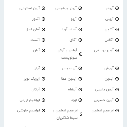
آریانو
آرین ابراهیمی
آرین استواری
آرینی
آریو
آشور
آشین
آصف آریا
آقای اصل
آکاس
آکای
آنست
آهیر یوسفی
آواس و آرش
آوان
سولویست
آویش
آی سیس
آیان
آیدین
آیدین عطا
آیریک بویز
آیس دارسی
آیشاه
آیکان
آیین حسینی
اَبراد
ابراهیم ارزانی
ابراهیم افشین
ابراهیم افشین و
ابراهیم چاوشی
سیما شاکریان