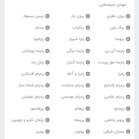
مهدی میرصفایی
بیژن نظری
بیژن یار
بیس بیسواد
بیگ رفی
بیگباب
بینام
بیوسا
پاپا شیراز
پارانویا
پارسا آی بی
پارسا بیگی
پارسا پورشان
پارسا حق پرست
پارسا کیان
پازل بند
پایرا
پایرا و آلفا
پدرام افتخاری
پدرام ژاندارم
پدرام‌ سایلنت
پدرام شانه ساز
پدرام غلامی
پدرام موسمی
پدرام نجفیان
پرستو
پرهام
پروفسور
پرویز یاحقی
پریماه
پژمان تکرو و چوبین
پسران شرقی
پوبون
پوری