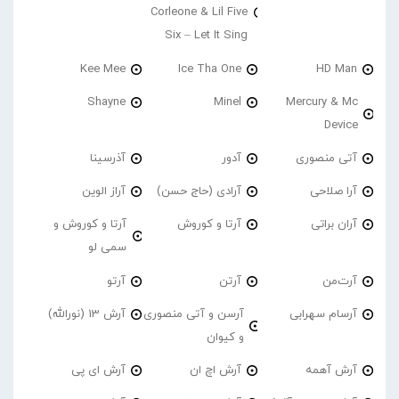
Corleone & Lil Five
Six – Let It Sing
Kee Mee
Ice Tha One
HD Man
Shayne
Minel
Mercury & Mc
Device
آتی منصوری
آدور
آذرسینا
آرا صلاحی
آرادی (حاج حسن)
آراز الوین
آران براتی
آرتا و کوروش
آرتا و کوروش و
سمی لو
آرت‌من
آرتن
آرتو
آرسام سهرابی
آرسن و آتی منصوری
آرش 13 (نورالله)
و کیوان
آرش آهمه
آرش اچ ان
آرش ای پی