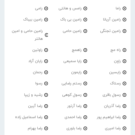
راما
رامس و هانتی
رامی
رامین آریانا
رامین بی باک
رامین بیباک
رامین تجنگی
رامین حامی
رامین حامی و امین
هانتر
راه مج
راهمج
راوتین
راوِن
رایا سمیعی
رایان آراد
رایسین
رایمون
رحمان
رستاک
رستم رضایی
رسوا
رسول باقری
رسول کوهی
رشید و زیپا
رضا آذریان
رضا آرتور
رضا آیین
رضا ابراهیم پور
رضا احمدی
رضا اسماعیل زاده
رضا امیری
رضا بلوری
رضا بهرام