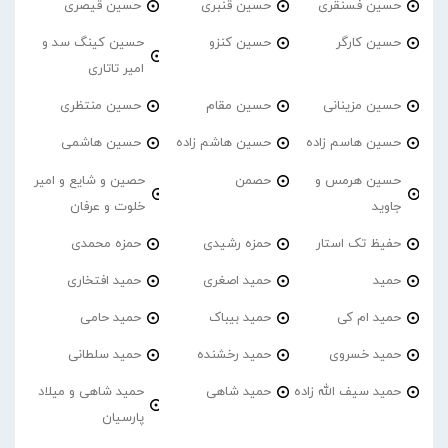
حسین فسنقری
حسین قنبری
حسین قیصری
حسین کارگر
حسین کنزو
حسین کینگ سد و
امیر تاتاری
حسین مزینانی
حسین مقام
حسین منتظری
حسین هاسم زاده
حسین هاشم زاده
حسین هاشمی
حسین هرمس و
حصمن
حصین و شایع و امیر
جاوید
خلوت و عرفان
حفیظ تک استار
حمزه رشیدی
حمزه محمدی
حمید
حمید اصغری
حمید افتخاری
حمید ام کی
حمید بیباک
حمید حامی
حمید خسروی
حمید رخشنده
حمید سلطانی
حمید سیف الله زاده
حمید شاهی
حمید شاهی و میلاد
پارسیان