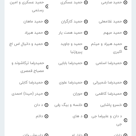
حمید صارمی
حمید عسکری
حمید عسکری و امین
رستمی
حمید غلامعلی
حمید کارگران
حمید ماهان
حمید مبهم
حمید همت یار
حمید هیراد
حمید هیراد و میثم
حمید و جاوید
حمید و دانیال اس اچ
اکبری
پیروزنیا
حمیدرضا اسلمی
حمیدرضا بابایی
حمیدرضا ترکاشوند و
مصباح قمصری
حمیدرضا شمیرانی
حمیدرضا علوی
حمیدرضا کابلی
حمیدرضا کاظمی
حوران
حیدر (حیدا) احمدی
خسرو پاشایی
خلسه و بیگ رفی
د دان
د دان و علیرضا جی
د های
دائم
جی
دابان
دابل او
داریوش خان