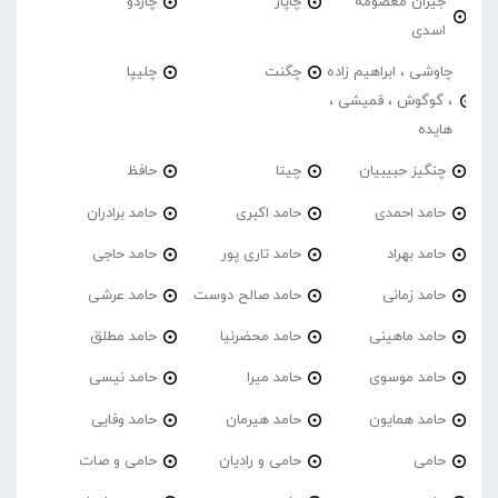
جیران معصومه
چاپار
چاردو
اسدی
چاوشی ، ابراهیم زاده
چگنت
چلیپا
، گوگوش ، قمیشی ،
هایده
چنگیز حبیبیان
چیتا
حافظ
حامد احمدی
حامد اکبری
حامد برادران
حامد بهراد
حامد تاری پور
حامد حاجی
حامد زمانی
حامد صالح دوست
حامد عرشی
حامد ماهینی
حامد محضرنیا
حامد مطلق
حامد موسوی
حامد میرا
حامد نیسی
حامد همایون
حامد هیرمان
حامد وفایی
حامی
حامی و رادیان
حامی و صات