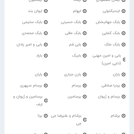
ایندیکتونی
ایهام
ایوان بند
بابک جهانبخش
بابک حسینی
بابک سلیمی
بابک کمایی
بابک مافی
بابک محمدی
بابک ملک
بابی فم
بابی و امیر رادان
بابی و امین مهنی
بابیک
باراد
(دایی امین)
باران
بارن جباری
بایان
بردیا صادقی
برسام
برسام سپهری
برسام و ژیوان
برسامین
برسامین و ژیوان و
اِیف
برشام
برشام و علیرضا جی
برنا
جی