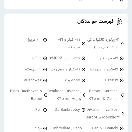
فهرست خوانندگان
۰۱۱ریکورد (الکیا x کی
۰۲۱ کیلر و ۰۲۱
۰۲۱ مریخ
ام ۰۲۱ x کی بی)
مهستم
۰۲۱ مهستم
021Hero و 2MDRZ
021کیلر
۰۲۱کیلر و امین نیا
۰۲۱کیلر و مصی جی
۰۲۱مهستم
21 Gzez
Aone و E7
Auschwitz
Black Baethoven &
Beatkosh, DiVanchi,
Baroot , Katarina ,
Baroot
KTerror, Hojey
KTerror & Zarinah
Fen
DJ Bankruptcy
DiVanchi , Ivankov ,
Baroot & Moonlight
h.80
Fiinbroskiie , Paco
Fen & DiVanchi