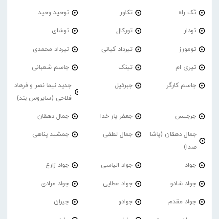
تَک راه
تکاور
توحید وحید
تودار
تورکال
توشای
تومورز
تیرداد کیانی
تیرداد محمدی
تیری ام
تینک
جاسم شعبانی
جاسم کارگر
جبرئیل
جدید نیما نصر و فرهاد
فلاحی (سایروس بند)
جرجیس
جعفر یار خدا
جمال دهقان
جمال دهقان (پاشا
جمال لطفی
جمشید پناهی
صدا)
جواد
جواد الیاسی
جواد زارع
جواد شادو
جواد عطایی
جواد مرادی
جواد مقدم
جوادو
جیران