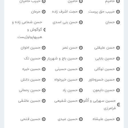
حامیم
حامین
حبیب حامیان
حبیب حق پرست
حجت اشرف زاده
حرمان
حسان
حسن بنی اسدی
حسن شماعی زاده و
گوگوش و
هیپهاپولوژیست
حسن علیقلی
حسن نصر
حسین اخوان
حسین بابایی
حسین باج و شهریار
حسین تک
حسین توکلی
حسین حسینی
حسین خبره
حسین خسروخاور
حسین خیرخواه
حسین دانش
حسین دایمون
حسین راد
حسین رحمانی
حسین سهرابی و اُکُلو
حسین شفیعی
حسین عاشقی
فرامرزی
حسین علیشاه
حسین عیدی
حسین فتحی