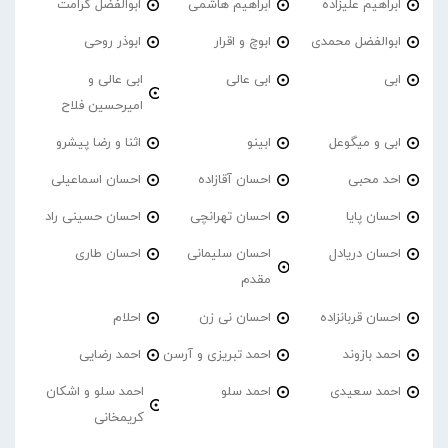
ابراهیم علیزاده
ابراهیم هاشمی
ابوالفضل کرامت
ابوالفضل محمدی
ابوچ و اقرار
ابوذر روحی
ابی
ابی عالی
ابی عالی و
امیرحسین فلاح
ابی و میگوعل
ابینو
اثنا و رضا پیشرو
احد محبی
احسان آقازاده
احسان اسماعیلی
احسان پایا
احسان تهرانچی
احسان حسینی راد
احسان دریادل
احسان سلیمانی
احسان طاری
مقدم
احسان قربانزاده
احسان نی زن
احلام
احمد بازوند
احمد تبریزی و آرسن
احمد‌ رضایی
احمد سعیدی
احمد سلو
احمد سلو و اشکان
کریمخانی