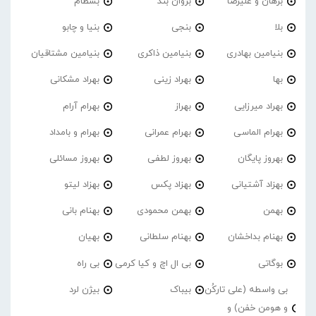
برهان و علیرضا
بروان بند
بسطام
بلا
بنجی
بنیا و چابو
بنیامین بهادری
بنیامین ذاکری
بنیامین مشتاقیان
بها
بهراد زینی
بهراد مشکانی
بهراد میرزایی
بهراز
بهرام آرام
بهرام الماسی
بهرام عمرانی
بهرام و بامداد
بهروز پایگان
بهروز لطفی
بهروز مسائلی
بهزاد آشتیانی
بهزاد پکس
بهزاد لیتو
بهمن
بهمن محمودی
بهنام بانی
بهنام بداخشان
بهنام سلطانی
بهیان
بوگاتی
بی ال اچ و کیا کرمی
بی راه
بی واسطه (علی تارکُن
بیباک
بیژن لرد
و هومن خفن) و