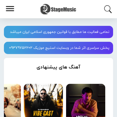
تمامی فعالیت ها مطابق با قوانین جمهوری اسلامی ایران میباشد
پخش سراسری اثر شما در وبسایت استیج موزیک 09379752202
آهنگ های پیشنهادی