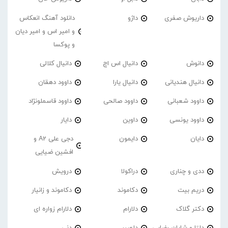
داریوش صفری
داژو
دانلود آهنگ انعکاس
و امیر اس و امیر دیان
و پوکسا
دانوش
دانیال اس اچ
دانیال کلالی
دانیال هندیانی
دانیال یارا
داوود دهقان
داوود شعبانی
داوود صالحی
داوود قاسملونژاد
داوود یونسی
داوین
دایار
دایان
دایمون
دجی علی A2 و
افشین ضیایی
ددی و چناری
دراکولا
درویش
دریم بیت
دکاموند
دکاموند و زانیار
دکتر گلاک
دلارام
دلارام زواره ای