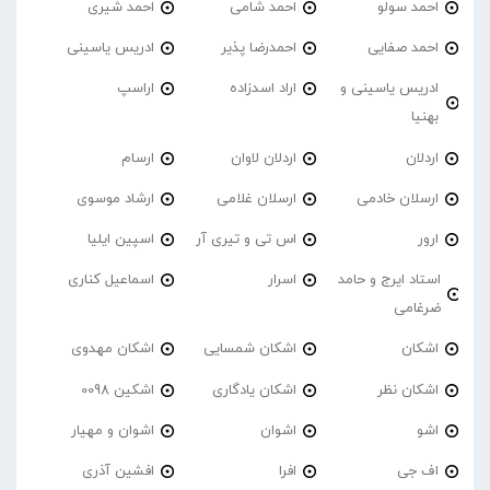
احمد سولو
احمد شامی
احمد شیری
احمد صفایی
احمدرضا پذیر
ادریس یاسینی
ادریس یاسینی و
اراد اسدزاده
اراسپ
بهنیا
اردلان
اردلان لاوان
ارسام
ارسلان خادمی
ارسلان غلامی
ارشاد موسوی
ارور
اس تی و تیری آر
اسپین ایلیا
استاد ایرج و حامد
اسرار
اسماعیل کناری
ضرغامی
اشکان
اشکان شمسایی
اشکان مهدوی
اشکان نظر
اشکان یادگاری
اشکین 0098
اشو
اشوان
اشوان و مهیار
اف جی
افرا
افشین آذری