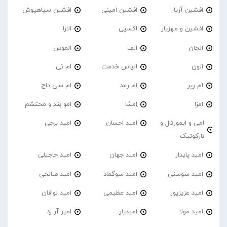
افشین آریا
افشین امینی
افشین سیاهپوش
افشین و مهزیار
اکسپی
الارا
الجان
الف
الموس
الون
الیاس خدمت
ام تی
ام رپر
اِم رعد
ام سی داج
امزا
اِمشا
امو بند و محتشم
امی و ایمورتال و
امید احسان
امید برجی
نارکوتیک
امید پایدار
امید جهان
امید حاجیلی
امید سوسنی
امید سوگماد
امید صالحی
امید عزیزپور
امید عظیمی
امید لوافان
امید مولا
امیدیار
امیر آر زد