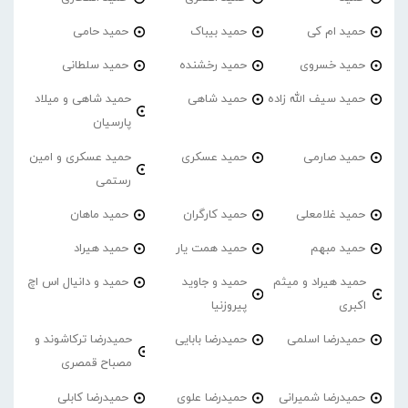
حمید ام کی
حمید بیباک
حمید حامی
حمید خسروی
حمید رخشنده
حمید سلطانی
حمید سیف الله زاده
حمید شاهی
حمید شاهی و میلاد
پارسیان
حمید صارمی
حمید عسکری
حمید عسکری و امین
رستمی
حمید غلامعلی
حمید کارگران
حمید ماهان
حمید مبهم
حمید همت یار
حمید هیراد
حمید هیراد و میثم
حمید و جاوید
حمید و دانیال اس اچ
اکبری
پیروزنیا
حمیدرضا اسلمی
حمیدرضا بابایی
حمیدرضا ترکاشوند و
مصباح قمصری
حمیدرضا شمیرانی
حمیدرضا علوی
حمیدرضا کابلی