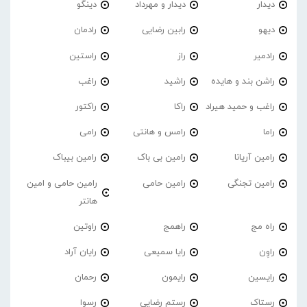
دیدار
دیدار و مهرداد
دینگو
دیهو
رابین رضایی
رادمان
رادمیر
راز
راستین
راشن بند و هایده
راشید
راغب
راغب و حمید هیراد
راکا
راکتور
راما
رامس و هانتی
رامی
رامین آریانا
رامین بی باک
رامین بیباک
رامین تجنگی
رامین حامی
رامین حامی و امین
هانتر
راه مج
راهمج
راوتین
راوِن
رایا سمیعی
رایان آراد
رایسین
رایمون
رحمان
رستاک
رستم رضایی
رسوا