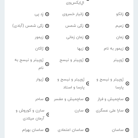
ال‌ایکس‌وی
زانکو
زانیار خسروی
زِد پی
زعیم
زکی شمس
زکی شمس (آبادی)
زمان
زمان زمانی
زیمور
زیمور به نام
زیها
ژاکان
ژوپیتر
ژوپیتر و نیسح
ژوپیتر و نیسح به
نام
ژوپیتر و نیسح و
ژوپیتر و نیسح و
ژیوار
پارسا
پارسا و استاد
ساچمیش و فراز
ساچمیش و مفسر
ساحر
سارا علی عسگری
سارن
سارن و کوروش و
آرمان میلادی
ساسان
ساسان اعتمادی
ساسان بهرام