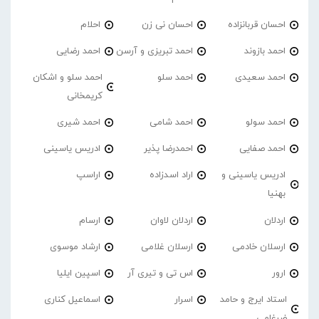
احسان قربانزاده
احسان نی زن
احلام
احمد بازوند
احمد تبریزی و آرسن
احمد‌ رضایی
احمد سعیدی
احمد سلو
احمد سلو و اشکان
کریمخانی
احمد سولو
احمد شامی
احمد شیری
احمد صفایی
احمدرضا پذیر
ادریس یاسینی
ادریس یاسینی و
اراد اسدزاده
اراسپ
بهنیا
اردلان
اردلان لاوان
ارسام
ارسلان خادمی
ارسلان غلامی
ارشاد موسوی
ارور
اس تی و تیری آر
اسپین ایلیا
استاد ایرج و حامد
اسرار
اسماعیل کناری
ضرغامی