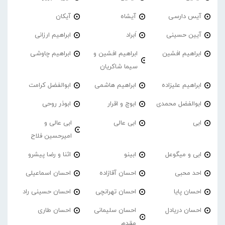
آیس دارسی
آیشاه
آیکان
آیین حسینی
اَبراد
ابراهیم ارزانی
ابراهیم افشین
ابراهیم افشین و
ابراهیم چاوشی
سیما شاکریان
ابراهیم علیزاده
ابراهیم هاشمی
ابوالفضل کرامت
ابوالفضل محمدی
ابوچ و اقرار
ابوذر روحی
ابی
ابی عالی
ابی عالی و
امیرحسین فلاح
ابی و میگوعل
ابینو
اثنا و رضا پیشرو
احد محبی
احسان آقازاده
احسان اسماعیلی
احسان پایا
احسان تهرانچی
احسان حسینی راد
احسان دریادل
احسان سلیمانی
احسان طاری
مقدم