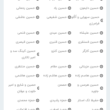
حسین دایمون
حسین راد
حسین رحمانی
حسین سهرابی و اُکُلو
حسین شفیعی
حسین عاشقی
فرامرزی
حسین علیشاه
حسین عیدی
حسین فتحی
حسین فسنقری
حسین قنبری
حسین قیصری
حسین کارگر
حسین کنزو
حسین کینگ سد و
امیر تاتاری
حسین مزینانی
حسین مقام
حسین منتظری
حسین هاسم زاده
حسین هاشم زاده
حسین هاشمی
حسین هرمس و
حصمن
حصین و شایع و امیر
جاوید
خلوت و عرفان
حفیظ تک استار
حمزه رشیدی
حمزه محمدی
حمید
حمید اصغری
حمید افتخاری