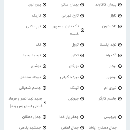
پیمان کاکاوند
پیمان ملکی
پین لورد
تاراز
تارخ تهرانی
تاریک
تاک داون
تاک داون و سپهر
ترپ اشی
خلسه
ترند اینستا
ترول
تک
تَک راه
تکاور
توحید وحید
تودار
تورکال
توشای
تومورز
تیرداد کیانی
تیرداد محمدی
تیری ام
تینک
جاسم شعبانی
جاسم کارگر
جبرئیل
جدید نیما نصر و فرهاد
فلاحی (سایروس بند)
جرجیس
جعفر یار خدا
جمال دهقان
جمال دهقان (پاشا
جمال لطفی
جمشید پناهی