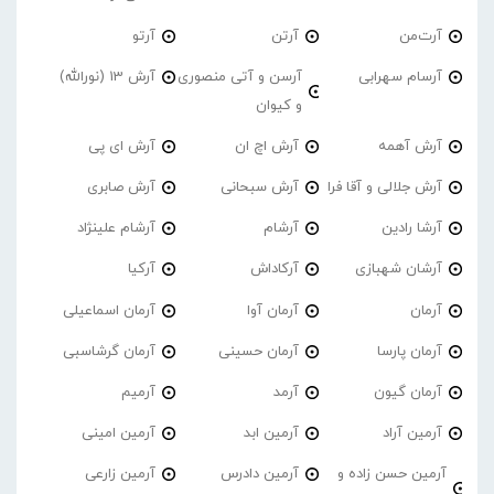
آرت‌من
آرتن
آرتو
آرسام سهرابی
آرسن و آتی منصوری
آرش 13 (نورالله)
و کیوان
آرش آهمه
آرش اچ ان
آرش ای پی
آرش جلالی و آقا فرا
آرش سبحانی
آرش صابری
آرشا رادین
آرشام
آرشام علینژاد
آرشان شهبازی
آرکاداش
آرکیا
آرمان
آرمان آوا
آرمان اسماعیلی
آرمان پارسا
آرمان حسینی
آرمان گرشاسبی
آرمان گیون
آرمد
آرمیم
آرمین آراد
آرمین ابد
آرمین امینی
آرمین حسن زاده و
آرمین دادرس
آرمین زارعی