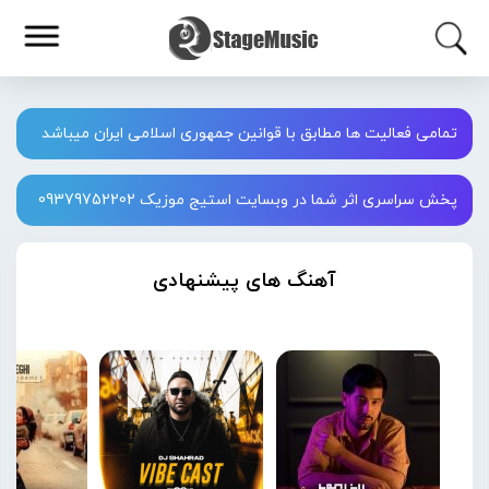
تمامی فعالیت ها مطابق با قوانین جمهوری اسلامی ایران میباشد
پخش سراسری اثر شما در وبسایت استیج موزیک 09379752202
آهنگ های پیشنهادی