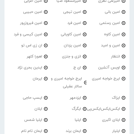
امیرعلی نظری
امیرمسعود ضیا
امین اعرابی
امین بانی
امین تیجی
امین حبیبی
امین رستمی
امین فرد
امین فیروزپور
امین کاوه
امین کاویانی
امین کیسی و فرد
امین و امید
امین یزدان
ان زی اس تو
انتظار
انزی و جنزی
اهورا کلهر
اویس آتشین
ای ج
ایدین بحری نژاد
ایرج خواجه امیری
ایرج خواجه امیری و
ایرمان
سالار عقیلی
ایزاک
ایزدمهر
ایسپ حاجی
ایکس‌ایکس‌ایکس‌پی
ایگرگ
ایلان
ایلای اکبری
ایلیا
ایلیا شمس
ایلیار
ایمان برند
ایمان تام تام