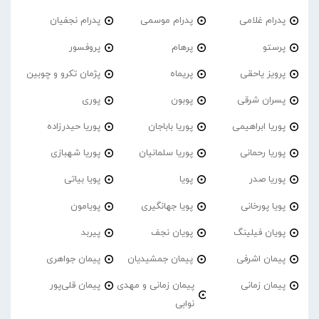
پدرام غلامی
پدرام موسمی
پدرام نجفیان
پرستو
پرهام
پروفسور
پرویز یاحقی
پریماه
پژمان تکرو و چوبین
پسران شرقی
پوبون
پوری
پوریا ابراهیمی
پوریا باباجان
پوریا حیدرزاده
پوریا رحمانی
پوریا سلمانیان
پوریا شهبازی
پوریا صدر
پویا
پویا بیاتی
پویا پورخانی
پویا جهانگیری
پویامون
پویان فیلینگ
پویان نجف
پیربد
پیمان اشرفی
پیمان جمشیدیان
پیمان جواهری
پیمان زمانی
پیمان زمانی و مهدی
پیمان قلی‌پور
نوابی