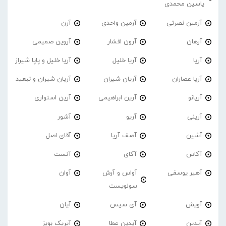
یاسین محمدی
آرمین نصرتی
آرمین واحدی
آرن
آرهان
آرون افشار
آروین صمیمی
آریا
آریا خلیل
آریا خلیل و پاپا شیراز
آریا عصاران
آریان شیران
آریان شیران و تبعید
آریانو
آرین ابراهیمی
آرین استواری
آرینی
آریو
آشور
آشین
آصف آریا
آقای اصل
آکاس
آکای
آنست
آهیر یوسفی
آواس و آرش
آوان
سولویست
آویش
آی سیس
آیان
آیدین
آیدین عطا
آیریک بویز