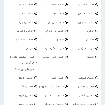
حامد ماهینی
حامد محضرنیا
حامد مطلق
حامد موسوی
حامد میرا
حامد نیسی
حامد همایون
حامد هیرمان
حامد وفایی
حامی
حامی و رادیان
حامی و صات
حامیم
حامین
حبیب حامیان
حبیب حق پرست
حجت اشرف زاده
حرمان
حسان
حسن بنی اسدی
حسن شماعی زاده و
گوگوش و
هیپهاپولوژیست
حسن علیقلی
حسن نصر
حسین اخوان
حسین بابایی
حسین باج و شهریار
حسین تک
حسین توکلی
حسین حسینی
حسین خبره
حسین خسروخاور
حسین خیرخواه
حسین دانش