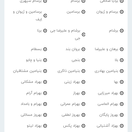
بردیا صادقی
برسام
برسام سپهری
برسام و ژیوان
برسامین
برسامین و ژیوان و
اِیف
برشام
برشام و علیرضا جی
برنا
جی
برهان و علیرضا
بروان بند
بسطام
بلا
بنجی
بنیا و چابو
بنیامین بهادری
بنیامین ذاکری
بنیامین مشتاقیان
بها
بهراد زینی
بهراد مشکانی
بهراد میرزایی
بهراز
بهرام آرام
بهرام الماسی
بهرام عمرانی
بهرام و بامداد
بهروز پایگان
بهروز لطفی
بهروز مسائلی
بهزاد آشتیانی
بهزاد پکس
بهزاد لیتو