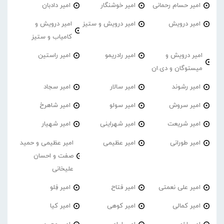
امیر حسام رحمانی
امیر خوشنگار
امیر دادبان
امیر درویش
امیر درویش و ستیز
امیر درویش و
کامیاب و ستیز
امیر درویش و
امیر رادریمو
امیر راستین
میستوگان و دی.ان
امیر رشوند
امیر سالار
امیر سجاد
امیر سروش
امیر سولو
امیر شاهرخ
امیر شریعت
امیر شهراینی
امیر شهیار
امیر طورانی
امیر عظیمی
امیر عظیمی و حمید
صفت و احسان
علیخانی
امیر علی نعمتی
امیر فتاح
امیر فِلو
امیر کمالی
امیر کوهی
امیر کیا