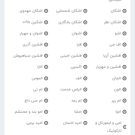
اشکان
اشکان شمسایی
اشکان مهدوی
اشکان نظر
اشکان یادگاری
اشکین 0098
اشو
اشوان
اشوان و مهیار
اف جی
افرا
افشین آذری
افشین آریا
افشین امینی
افشین سیاهپوش
افشین و مهزیار
اکسپی
الارا
الجان
الف
الموس
الون
الیاس خدمت
ام تی
ام رپر
اِم رعد
ام سی داج
امزا
اِمشا
امو بند و محتشم
امی و ایمورتال و
امید احسان
امید برجی
نارکوتیک