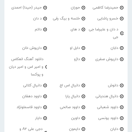
حمیدرضا کاظمی
حوران
حیدر (حیدا) احمدی
خسرو پاشایی
خلسه و بیگ رفی
د دان
د دان و علیرضا جی
د های
دائم
جی
دابان
دابل او
داریوش خان
داریوش صفری
داژو
دانلود آهنگ انعکاس
و امیر اس و امیر دیان
و پوکسا
دانوش
دانیال اس اچ
دانیال کلالی
دانیال هندیانی
دانیال یارا
داوود دهقان
داوود شعبانی
داوود صالحی
داوود قاسملونژاد
داوود یونسی
داوین
دایار
دایان
دایمون
دجی علی A2 و