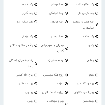
رضا عظیم زاده
رضا فرجام
رضا فرنام
رضا کرمی تارا
رضا کوشکی
رضا گلزار
رضا ماتیا و سعید
رضا مریدی
رضا ملک زاده
اسکندری
رضا منتظر
رضا نیسی
رضا یزدانی
رضایا
رضوان و امیرعباس
رنگ و هادی حدادی
گلاب
رهاس
رهام هادیان
رهام هادیان (ماکان
بند)
رهاو
روح الله تجسس
روح الله کرمی
روحان گندمی
روزبه
روزبه بمانی
روزبه درخشانیان
روزبه نعمت الهی
رولاین
ریفلکشن
رِیو و مونادم و
رییل