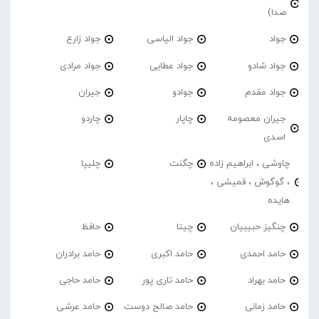
صدا)
جواد
جواد الیاسی
جواد زارع
جواد شادو
جواد عطایی
جواد مرادی
جواد مقدم
جوادو
جیران
جیران معصومه
چاپار
چاردو
اسدی
چاوشی ، ابراهیم زاده
چگنت
چلیپا
، گوگوش ، قمیشی ،
هایده
چنگیز حبیبیان
چیتا
حافظ
حامد احمدی
حامد اکبری
حامد برادران
حامد بهراد
حامد تاری پور
حامد حاجی
حامد زمانی
حامد صالح دوست
حامد عرشی