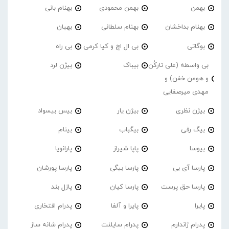
بهمن
بهمن محمودی
بهنام بانی
بهنام بداخشان
بهنام سلطانی
بهیان
بوگاتی
بی ال اچ و کیا کرمی
بی راه
بی واسطه (علی تارکُن
بیباک
بیژن لرد
و هومن خفن) و
مهدی میرصفایی
بیژن نظری
بیژن یار
بیس بیسواد
بیگ رفی
بیگباب
بینام
بیوسا
پاپا شیراز
پارانویا
پارسا آی بی
پارسا بیگی
پارسا پورشان
پارسا حق پرست
پارسا کیان
پازل بند
پایرا
پایرا و آلفا
پدرام افتخاری
پدرام ژاندارم
پدرام‌ سایلنت
پدرام شانه ساز