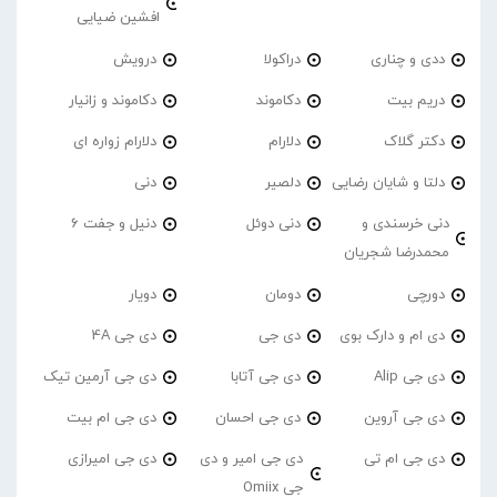
افشین ضیایی
ددی و چناری
دراکولا
درویش
دریم بیت
دکاموند
دکاموند و زانیار
دکتر گلاک
دلارام
دلارام زواره ای
دلتا و شایان رضایی
دلصیر
دنی
دنی خرسندی و
دنی دوئل
دنیل و جفت 6
محمدرضا شجریان
دورچی
دومان
دویار
دی ام و دارک بوی
دی جی
دی جی 4A
دی جی Alip
دی جی آتابا
دی جی آرمین تیک
دی جی آروین
دی جی احسان
دی جی ام بیت
دی جی ام تی
دی جی امیر و دی
دی جی امیرازی
جی Omiix