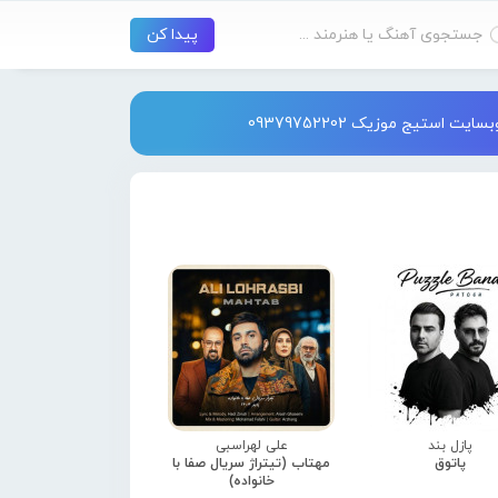
استیج موزیک 09379752202
پازل بند
علی لهراسبی
پاتوق
مهتاب (تیتراژ سریال صفا با
خانواده)