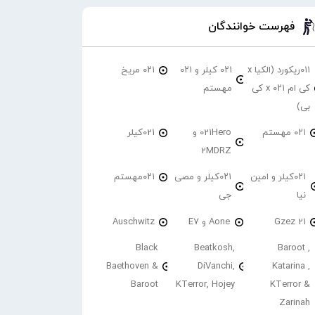
فهرست خوانندگان
۰۱۱ریکورد (الکیا x
۰۲۱ کیلر و ۰۲۱
۰۲۱ مریخ
کی ام ۰۲۱ x کی
مهستم
بی)
۰۲۱ مهستم
021Hero و
021کیلر
2MDRZ
۰۲۱کیلر و امین
۰۲۱کیلر و مصی
۰۲۱مهستم
نیا
جی
21 Gzez
Aone و E7
Auschwitz
Black
Beatkosh,
Baroot ,
Baethoven &
DiVanchi,
Katarina ,
Baroot
KTerror, Hojey
KTerror &
Zarinah