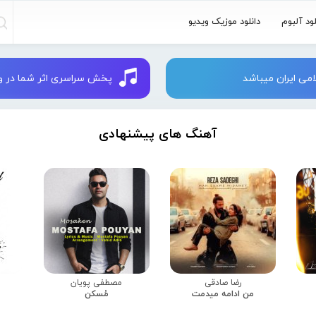
لود آلبوم
دانلود موزیک ویدیو
می ایران میباشد
پخش سراسری اثر شما در وبسایت 
آهنگ های پیشنهادی
رضا صادقی
مصطفی پویان
من ادامه میدمت
مُسکن