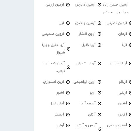
آرمین حسن زاده
آرمین دادرس
آرمین زارعی
و یاسین محمدی
آرمین نصرتی
آرمین واحدی
آرن
آرهان
آرون افشار
آروین صمیمی
آریا
آریا خلیل
آریا خلیل و پاپا
شیراز
آریا عصاران
آریان شیران
آریان شیران و
تبعید
آریانو
آرین ابراهیمی
آرین استواری
آرینی
آریو
آشور
آشین
آصف آریا
آقای اصل
آکاس
آکای
آنست
آهیر یوسفی
آواس و آرش
آوان