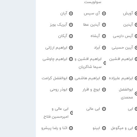
سولویست
آویش
آی سیس
آیان
آیدین
آیدین عطا
آیریک بویز
آیس دارسی
آیشاه
آیکان
آیین حسینی
اَبراد
ابراهیم ارزانی
ابراهیم افشین
ابراهیم افشین و
ابراهیم چاوشی
سیما شاکریان
ابراهیم علیزاده
ابراهیم هاشمی
ابوالفضل کرامت
ابوالفضل
ابوچ و اقرار
ابوذر روحی
محمدی
ابی
ابی عالی
ابی عالی و
امیرحسین فلاح
ابی و میگوعل
ابینو
اثنا و رضا پیشرو