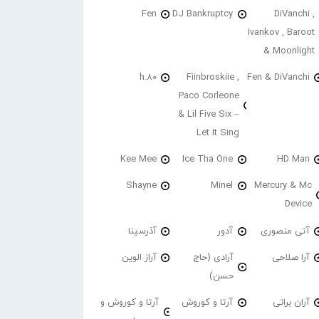
Fen
DJ Bankruptcy
DiVanchi ,
Ivankov , Baroot
& Moonlight
h.80
Fiinbroskiie ,
Fen & DiVanchi
Paco Corleone
& Lil Five Six –
Let It Sing
Kee Mee
Ice Tha One
HD Man
Shayne
Minel
Mercury & Mc
Device
آتی منصوری
آدور
آذرسینا
آرا صلاحی
آرادی (حاج
آراز الوین
حسن)
آران براتی
آرتا و کوروش
آرتا و کوروش و