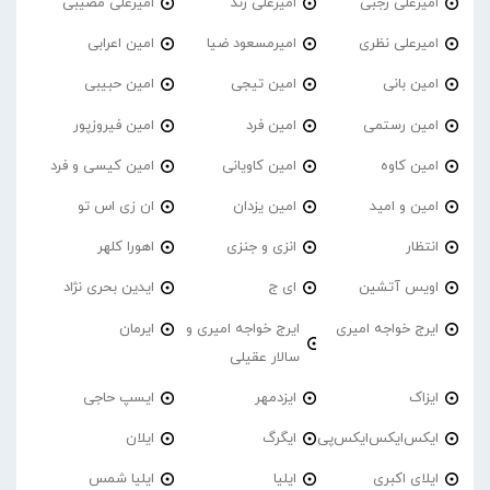
امیرعلی رجبی
امیرعلی زند
امیرعلی مصیبی
امیرعلی نظری
امیرمسعود ضیا
امین اعرابی
امین بانی
امین تیجی
امین حبیبی
امین رستمی
امین فرد
امین فیروزپور
امین کاوه
امین کاویانی
امین کیسی و فرد
امین و امید
امین یزدان
ان زی اس تو
انتظار
انزی و جنزی
اهورا کلهر
اویس آتشین
ای ج
ایدین بحری نژاد
ایرج خواجه امیری
ایرج خواجه امیری و
ایرمان
سالار عقیلی
ایزاک
ایزدمهر
ایسپ حاجی
ایکس‌ایکس‌ایکس‌پی
ایگرگ
ایلان
ایلای اکبری
ایلیا
ایلیا شمس