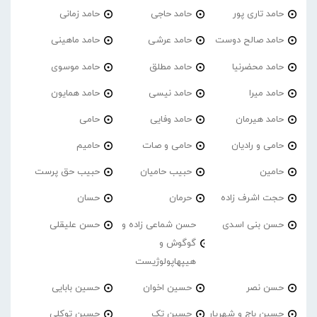
حامد تاری پور
حامد حاجی
حامد زمانی
حامد صالح دوست
حامد عرشی
حامد ماهینی
حامد محضرنیا
حامد مطلق
حامد موسوی
حامد میرا
حامد نیسی
حامد همایون
حامد هیرمان
حامد وفایی
حامی
حامی و رادیان
حامی و صات
حامیم
حامین
حبیب حامیان
حبیب حق پرست
حجت اشرف زاده
حرمان
حسان
حسن بنی اسدی
حسن شماعی زاده و
حسن علیقلی
گوگوش و
هیپهاپولوژیست
حسن نصر
حسین اخوان
حسین بابایی
حسین باج و شهریار
حسین تک
حسین توکلی