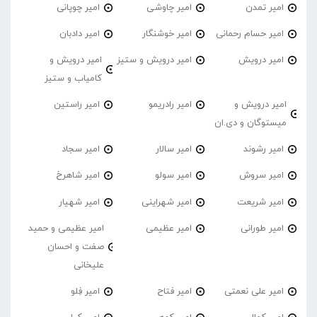
امیر تمدن
امیر چاوشی
امیر چوپانی
امیر حسام رحمانی
امیر خوشنگار
امیر دادبان
امیر درویش
امیر درویش و ستیز
امیر درویش و
کامیاب و ستیز
امیر درویش و
امیر رادریمو
امیر راستین
میستوگان و دی.ان
امیر رشوند
امیر سالار
امیر سجاد
امیر سروش
امیر سولو
امیر شاهرخ
امیر شریعت
امیر شهراینی
امیر شهیار
امیر طورانی
امیر عظیمی
امیر عظیمی و حمید
صفت و احسان
علیخانی
امیر علی نعمتی
امیر فتاح
امیر فِلو