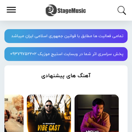
تمامی فعالیت ها مطابق با قوانین جمهوری اسلامی ایران میباشد
پخش سراسری اثر شما در وبسایت استیج موزیک 09379752202
آهنگ های پیشنهادی