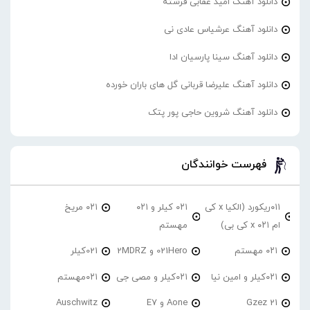
دانلود آهنگ امید عقابی فرشته
دانلود آهنگ عرشیاس عادی نی
دانلود آهنگ سینا پارسیان ادا
دانلود آهنگ علیرضا قربانی گل های باران خورده
دانلود آهنگ شروین حاجی پور پتک
فهرست خوانندگان
۰۱۱ریکورد (الکیا x کی
۰۲۱ کیلر و ۰۲۱
۰۲۱ مریخ
ام ۰۲۱ x کی بی)
مهستم
۰۲۱ مهستم
021Hero و 2MDRZ
021کیلر
۰۲۱کیلر و امین نیا
۰۲۱کیلر و مصی جی
۰۲۱مهستم
21 Gzez
Aone و E7
Auschwitz