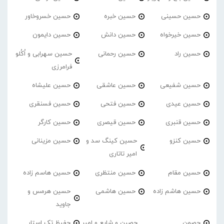
حسین حسینی
حسین خبره
حسین خسروخاور
حسین خیرخواه
حسین دانش
حسین دایمون
حسین راد
حسین رحمانی
حسین سهرابی و اُکُلو
فرامرزی
حسین شفیعی
حسین عاشقی
حسین علیشاه
حسین عیدی
حسین فتحی
حسین فسنقری
حسین قنبری
حسین قیصری
حسین کارگر
حسین کنزو
حسین کینگ سد و
حسین مزینانی
امیر تاتاری
حسین مقام
حسین منتظری
حسین هاسم زاده
حسین هاشم زاده
حسین هاشمی
حسین هرمس و
جاوید
حصمن
حصین و شایع و امیر
حفیظ تک استار