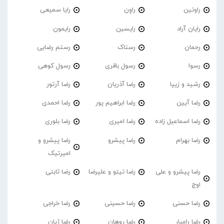
راوتین
راوِن
رایا سمیعی
رایان آراد
رایسین
رایمون
رحمان
رستاک
رستم رضایی
رسوا
رسول باقری
رسول کوهی
رشید و زیپا
رضا آذریان
رضا آرتور
رضا آیین
رضا ابراهیم پور
رضا احمدی
رضا اسماعیل زاده
رضا امیری
رضا بلوری
رضا بهرام
رضا پیشرو
رضا پیشرو و
امیرتیک
رضا پیشرو و علی
رضا تیتو و علیرضا
رضا ثابتی
اوج
رضا حسنی
رضا حسینی
رضا خراجی
رضا رامیار
رضا روهان
رضا ژیان