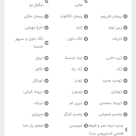
نوابی
نیکول یو
پیمان قلی‌پور
پیمان کاکاوند
پیمان ملکی
پین لورد
تاراز
تارخ تهرانی
تاریک
تاک داون
تاک داون و سپهر
خلسه
ترپ اشی
ترند اینستا
ترول
تک
تَک راه
تکاور
توحید وحید
تودار
تورکال
توشای
تومورز
تیرداد کیانی
تیرداد محمدی
تیری ام
تینک
جاسم شعبانی
جاسم کارگر
جبرئیل
جدید نیما نصر و فرهاد
جرجیس
جعفر یار خدا
فلاحی (سایروس بند)