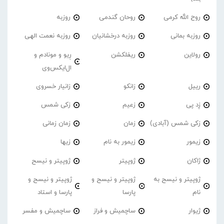
روح الله کرمی
روحان گندمی
روزبه
روزبه بمانی
روزبه درخشانیان
روزبه نعمت الهی
رولاین
ریفلکشن
رِیو و مونادم و
ال‌ایکس‌وی
رییل
زانکو
زانیار خسروی
زِد پی
زعیم
زکی شمس
زکی شمس (آبادی)
زمان
زمان زمانی
زیمور
زیمور به نام
زیها
ژاکان
ژوپیتر
ژوپیتر و نیسح
ژوپیتر و نیسح به
ژوپیتر و نیسح و
ژوپیتر و نیسح و
نام
پارسا
پارسا و استاد
ژیوار
ساچمیش و فراز
ساچمیش و مفسر