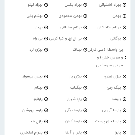
بهزاد آشتیانی
بهزاد پکس
بهزاد لیتو
بهمن
بهمن محمودی
بهنام بانی
بهنام بداخشان
بهنام سلطانی
بهیان
بوگاتی
بی ال اچ و کیا کرمی
بی راه
بی واسطه (علی تارکُن
بیباک
بیژن لرد
و هومن خفن) و
مهدی میرصفایی
بیژن نظری
بیژن یار
بیس بیسواد
بیگ رفی
بیگباب
بینام
بیوسا
پاپا شیراز
پارانویا
پارسا آی بی
پارسا بیگی
پارسا پورشان
پارسا حق پرست
پارسا کیان
پازل بند
پایرا
پایرا و آلفا
پدرام افتخاری