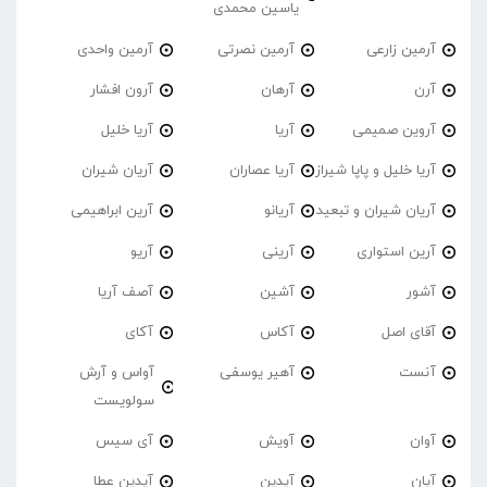
یاسین محمدی
آرمین زارعی
آرمین نصرتی
آرمین واحدی
آرن
آرهان
آرون افشار
آروین صمیمی
آریا
آریا خلیل
آریا خلیل و پاپا شیراز
آریا عصاران
آریان شیران
آریان شیران و تبعید
آریانو
آرین ابراهیمی
آرین استواری
آرینی
آریو
آشور
آشین
آصف آریا
آقای اصل
آکاس
آکای
آنست
آهیر یوسفی
آواس و آرش
سولویست
آوان
آویش
آی سیس
آیان
آیدین
آیدین عطا