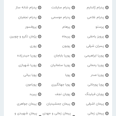
پدرام ژاندارم
پدرام‌ سایلنت
پدرام شانه ساز
پدرام غلامی
پدرام موسمی
پدرام نجفیان
پرستو
پرهام
پروفسور
پرویز یاحقی
پریماه
پژمان تکرو و چوبین
پسران شرقی
پوبون
پوری
پوریا ابراهیمی
پوریا باباجان
پوریا حیدرزاده
پوریا رحمانی
پوریا سلمانیان
پوریا شهبازی
پوریا صدر
پویا
پویا بیاتی
پویا پورخانی
پویا جهانگیری
پویامون
پویان فیلینگ
پویان نجف
پیربد
پیمان اشرفی
پیمان جمشیدیان
پیمان جواهری
پیمان زمانی
پیمان زمانی و مهدی
پیمان شهیدی و