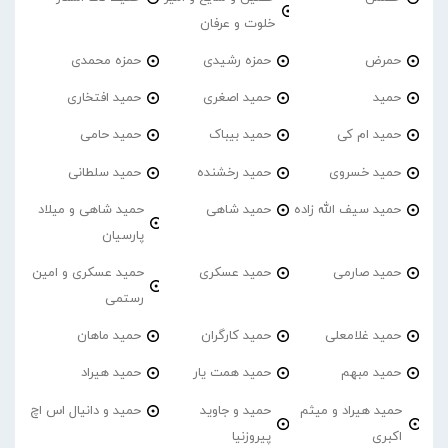
خلوت و عرفان
حمرض
حمزه رشیدی
حمزه محمدی
حمید
حمید اصغری
حمید افتخاری
حمید ام کی
حمید بیباک
حمید حامی
حمید خسروی
حمید رخشنده
حمید سلطانی
حمید سیف الله زاده
حمید شاهی
حمید شاهی و میلاد
پارسیان
حمید صارمی
حمید عسکری
حمید عسکری و امین
رستمی
حمید غلامعلی
حمید کارگران
حمید ماهان
حمید مبهم
حمید همت یار
حمید هیراد
حمید هیراد و میثم
حمید و جاوید
حمید و دانیال اس اچ
اکبری
پیروزنیا