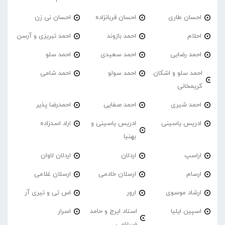
احسان طاری
احسان قربانزاده
احسان نی زن
احلام
احمد بازوند
احمد تبریزی و آرسن
احمد‌ رضایی
احمد سعیدی
احمد سلو
احمد سلو و اشکان
احمد سولو
احمد شامی
کریمخانی
احمد شیری
احمد صفایی
احمدرضا پذیر
ادریس یاسینی
ادریس یاسینی و
اراد اسدزاده
بهنیا
اراسپ
اردلان
اردلان لاوان
ارسام
ارسلان خادمی
ارسلان غلامی
ارشاد موسوی
ارور
اس تی و تیری آر
اسپین ایلیا
استاد ایرج و حامد
اسرار
ضرغامی