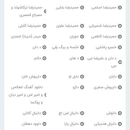
حمیدرضا اسلمی
حمیدرضا بابایی
حمیدرضا ترکاشوند و
مصباح قمصری
حمیدرضا شمیرانی
حمیدرضا علوی
حمیدرضا کابلی
حمیدرضا کاظمی
حوران
حیدر (حیدا) احمدی
خسرو پاشایی
خلسه و بیگ رفی
د دان
د دان و علیرضا جی
د های
دائم
جی
دابان
دابل او
داریوش خان
داریوش صفری
داژو
دانلود آهنگ انعکاس
و امیر اس و امیر دیان
و پوکسا
دانوش
دانیال اس اچ
دانیال کلالی
دانیال هندیانی
دانیال یارا
داوود دهقان