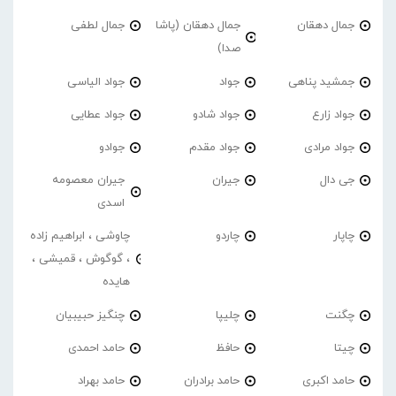
جمال دهقان
جمال دهقان (پاشا
جمال لطفی
صدا)
جمشید پناهی
جواد
جواد الیاسی
جواد زارع
جواد شادو
جواد عطایی
جواد مرادی
جواد مقدم
جوادو
جی دال
جیران
جیران معصومه
اسدی
چاپار
چاردو
چاوشی ، ابراهیم زاده
، گوگوش ، قمیشی ،
هایده
چگنت
چلیپا
چنگیز حبیبیان
چیتا
حافظ
حامد احمدی
حامد اکبری
حامد برادران
حامد بهراد