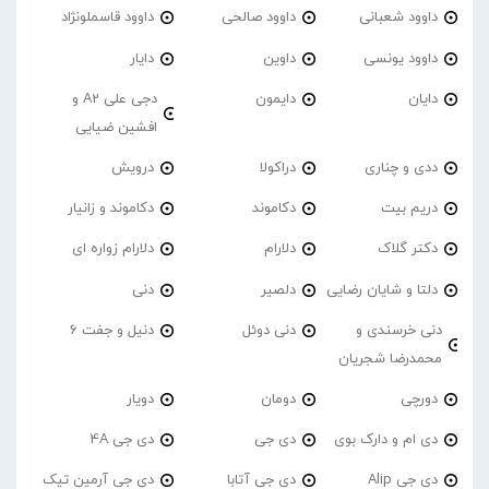
داوود شعبانی
داوود صالحی
داوود قاسملونژاد
داوود یونسی
داوین
دایار
دایان
دایمون
دجی علی A2 و
افشین ضیایی
ددی و چناری
دراکولا
درویش
دریم بیت
دکاموند
دکاموند و زانیار
دکتر گلاک
دلارام
دلارام زواره ای
دلتا و شایان رضایی
دلصیر
دنی
دنی خرسندی و
دنی دوئل
دنیل و جفت 6
محمدرضا شجریان
دورچی
دومان
دویار
دی ام و دارک بوی
دی جی
دی جی 4A
دی جی Alip
دی جی آتابا
دی جی آرمین تیک