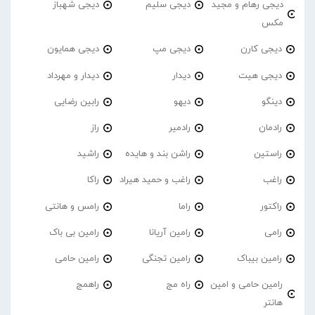
دیجی رهام و مجید
دیجی سلیم
دیجی شهباز
مکس
دیجی کارن
دیجی مپ
دیجی همایون
دیجی هیت
دیدار
دیدار و مهرداد
دینگو
دیهو
رابین رضایی
رادمان
رادمیر
راز
راستین
راشن بند و هایده
راشید
راغب
راغب و حمید هیراد
راکا
راکتور
راما
رامس و هانتی
رامی
رامین آریانا
رامین بی باک
رامین بیباک
رامین تجنگی
رامین حامی
رامین حامی و امین
راه مج
راهمج
هانتر