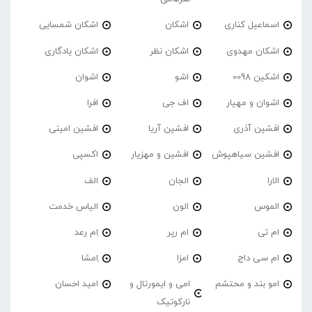
اسماعیل کناری
اشکان
اشکان شمسایی
اشکان مهدوی
اشکان نظر
اشکان یادگاری
اشکین 0098
اشو
اشوان
اشوان و مهیار
اف جی
افرا
افشین آذری
افشین آریا
افشین امینی
افشین سیاهپوش
افشین و مهزیار
اکسپی
الارا
الجان
الف
الموس
الون
الیاس خدمت
ام تی
ام رپر
اِم رعد
ام سی داج
امزا
اِمشا
امو بند و محتشم
امی و ایمورتال و
امید احسان
نارکوتیک