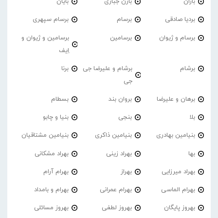
باران
بارن جباری
بایان
بردیا صادقی
برسام
برسام سپهری
برسام و ژیوان
برسامین
برسامین و ژیوان و
اِیف
برشام
برشام و علیرضا جی
برنا
جی
برهان و علیرضا
بروان بند
بسطام
بلا
بنجی
بنیا و چابو
بنیامین بهادری
بنیامین ذاکری
بنیامین مشتاقیان
بها
بهراد زینی
بهراد مشکانی
بهراد میرزایی
بهراز
بهرام آرام
بهرام الماسی
بهرام عمرانی
بهرام و بامداد
بهروز پایگان
بهروز لطفی
بهروز مسائلی