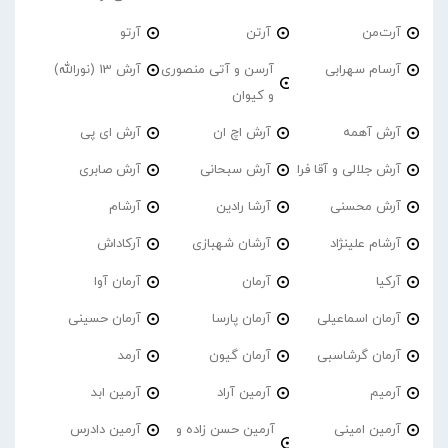
آرت‌من
آرتن
آرتو
آرسام سهرابی
آرسن و آتی منصوری
آرش 13 (نورالله)
و کیوان
آرش آهمه
آرش اچ ان
آرش ای پی
آرش جلالی و آقا فرا
آرش سبحانی
آرش صابری
آرش محسنی
آرشا رادین
آرشام
آرشام علینژاد
آرشان شهبازی
آرکاداش
آرکیا
آرمان
آرمان آوا
آرمان اسماعیلی
آرمان پارسا
آرمان حسینی
آرمان گرشاسبی
آرمان گیون
آرمد
آرمیم
آرمین آراد
آرمین ابد
آرمین امینی
آرمین حسن زاده و
آرمین دادرس