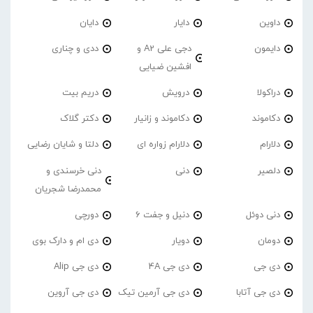
داوین
دایار
دایان
دایمون
دجی علی A2 و
ددی و چناری
افشین ضیایی
دراکولا
درویش
دریم بیت
دکاموند
دکاموند و زانیار
دکتر گلاک
دلارام
دلارام زواره ای
دلتا و شایان رضایی
دلصیر
دنی
دنی خرسندی و
محمدرضا شجریان
دنی دوئل
دنیل و جفت 6
دورچی
دومان
دویار
دی ام و دارک بوی
دی جی
دی جی 4A
دی جی Alip
دی جی آتابا
دی جی آرمین تیک
دی جی آروین