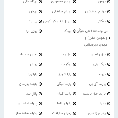
بهمن
بهمن محمودی
بهنام بانی
بهنام بداخشان
بهنام سلطانی
بهیان
بوگاتی
بی ال اچ و کیا کرمی
بی راه
بی واسطه (علی تارکُن
بیباک
بیژن لرد
و هومن خفن) و
مهدی میرصفایی
بیژن نظری
بیژن یار
بیس بیسواد
بیگ رفی
بیگباب
بینام
بیوسا
پاپا شیراز
پارانویا
پارسا آی بی
پارسا بیگی
پارسا پورشان
پارسا حق پرست
پارسا کیان
پازل بند
پایرا
پایرا و آلفا
پدرام افتخاری
پدرام ژاندارم
پدرام‌ سایلنت
پدرام شانه ساز