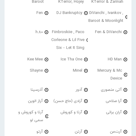
Baroot
KTerror, Hojey
KTerror & Zarinah
Fen
DJ Bankruptcy
DiVanchi , Ivankov ,
Baroot & Moonlight
h.80
Fiinbroskiie , Paco
Fen & DiVanchi
Corleone & Lil Five
Six – Let It Sing
Kee Mee
Ice Tha One
HD Man
Shayne
Minel
Mercury & Mc
Device
آتی منصوری
آدور
آذرسینا
آرا صلاحی
آرادی (حاج حسن)
آراز الوین
آران براتی
آرتا و کوروش
آرتا و کوروش و
سمی لو
آرت‌من
آرتن
آرتو