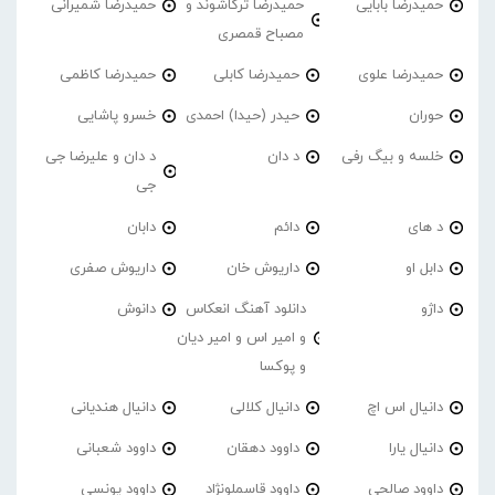
حمیدرضا بابایی
حمیدرضا ترکاشوند و
حمیدرضا شمیرانی
مصباح قمصری
حمیدرضا علوی
حمیدرضا کابلی
حمیدرضا کاظمی
حوران
حیدر (حیدا) احمدی
خسرو پاشایی
خلسه و بیگ رفی
د دان
د دان و علیرضا جی
جی
د های
دائم
دابان
دابل او
داریوش خان
داریوش صفری
داژو
دانلود آهنگ انعکاس
دانوش
و امیر اس و امیر دیان
و پوکسا
دانیال اس اچ
دانیال کلالی
دانیال هندیانی
دانیال یارا
داوود دهقان
داوود شعبانی
داوود صالحی
داوود قاسملونژاد
داوود یونسی