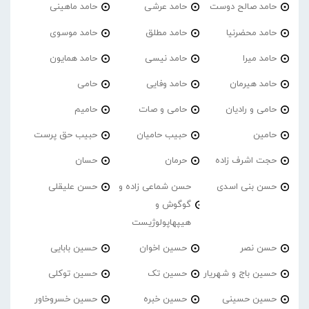
حامد صالح دوست
حامد عرشی
حامد ماهینی
حامد محضرنیا
حامد مطلق
حامد موسوی
حامد میرا
حامد نیسی
حامد همایون
حامد هیرمان
حامد وفایی
حامی
حامی و رادیان
حامی و صات
حامیم
حامین
حبیب حامیان
حبیب حق پرست
حجت اشرف زاده
حرمان
حسان
حسن بنی اسدی
حسن شماعی زاده و
حسن علیقلی
گوگوش و
هیپهاپولوژیست
حسن نصر
حسین اخوان
حسین بابایی
حسین باج و شهریار
حسین تک
حسین توکلی
حسین حسینی
حسین خبره
حسین خسروخاور