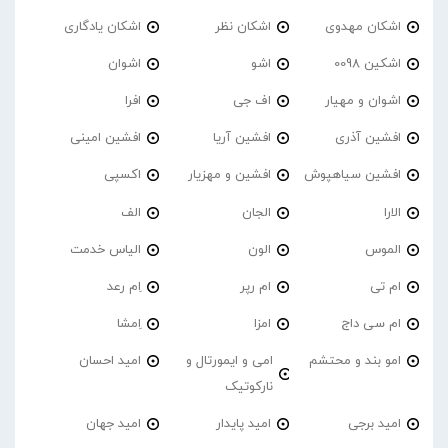
اشکان مهدوی
اشکان نظر
اشکان یادگاری
اشکین 0098
اشو
اشوان
اشوان و مهیار
اف جی
افرا
افشین آذری
افشین آریا
افشین امینی
افشین سیاهپوش
افشین و مهزیار
اکسپی
الارا
الجان
الف
الموس
الون
الیاس خدمت
ام تی
ام رپر
اِم رعد
ام سی داج
امزا
اِمشا
امو بند و محتشم
امی و ایمورتال و
امید احسان
نارکوتیک
امید برجی
امید پایدار
امید جهان