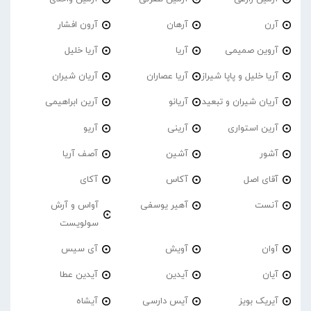
آرن
آرهان
آرون افشار
آروین صمیمی
آریا
آریا خلیل
آریا خلیل و پاپا شیراز
آریا عصاران
آریان شیران
آریان شیران و تبعید
آریانو
آرین ابراهیمی
آرین استواری
آرینی
آریو
آشور
آشین
آصف آریا
آقای اصل
آکاس
آکای
آنست
آهیر یوسفی
آواس و آرش
سولویست
آوان
آویش
آی سیس
آیان
آیدین
آیدین عطا
آیریک بویز
آیس دارسی
آیشاه