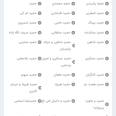
حمزه رشیدی
حمزه محمدی
حمید
حمید اصغری
حمید افتخاری
حمید ام کی
حمید بیباک
حمید حامی
حمید خسروی
حمید رخشنده
حمید سلطانی
حمید سیف الله زاده
حمید شاهی
حمید شاهی و میلاد
حمید صارمی
پارسیان
حمید عسکری
حمید عسکری و امین
حمید غلامعلی
رستمی
حمید کارگران
حمید ماهان
حمید مبهم
حمید همت یار
حمید هیراد
حمید هیراد و میثم
اکبری
حمید و جاوید
حمید و دانیال اس اچ
حمیدرضا اسلمی
پیروزنیا