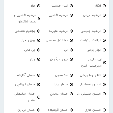
آیکان
آیین حسینی
اَبراد
ابراهیم ارزانی
ابراهیم افشین
ابراهیم افشین و
سیما شاکریان
ابراهیم چاوشی
ابراهیم علیزاده
ابراهیم هاشمی
ابوالفضل کرامت
ابوالفضل محمدی
ابوچ و اقرار
ابوذر روحی
ابی
ابی عالی
ابی عالی و
ابی و میگوعل
ابینو
امیرحسین فلاح
اثنا و رضا پیشرو
احد محبی
احسان آقازاده
احسان اسماعیلی
احسان پایا
احسان تهرانچی
احسان حسینی راد
احسان دریادل
احسان سلیمانی
مقدم
احسان طاری
احسان قربانزاده
احسان نی زن