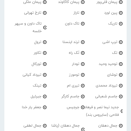
پیمان قلی‌پور
پیمان کاکاوند
پیمان ملکی
پین لورد
تاراز
تارخ تهرانی
تاریک
تاک داون
تاک داون و سپهر
خلسه
ترپ اشی
ترند اینستا
ترول
تک
تَک راه
تکاور
توحید وحید
تودار
تورکال
توشای
تومورز
تیرداد کیانی
تیرداد محمدی
تیری ام
تینک
جاسم شعبانی
جاسم کارگر
جبرئیل
جدید نیما نصر و فرهاد
جرجیس
جعفر یار خدا
فلاحی (سایروس بند)
جمال دهقان
جمال دهقان (پاشا
جمال لطفی