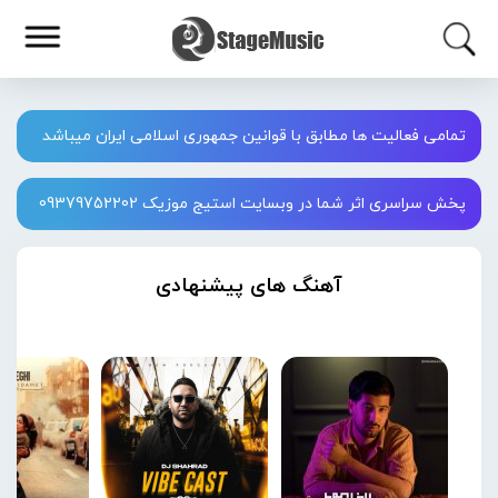
تمامی فعالیت ها مطابق با قوانین جمهوری اسلامی ایران میباشد
پخش سراسری اثر شما در وبسایت استیج موزیک 09379752202
آهنگ های پیشنهادی