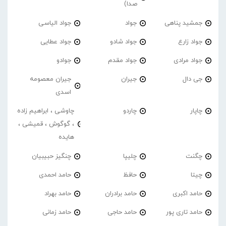
صدا)
جمشید پناهی
جواد
جواد الیاسی
جواد زارع
جواد شادو
جواد عطایی
جواد مرادی
جواد مقدم
جوادو
جی دال
جیران
جیران معصومه
اسدی
چاپار
چاردو
چاوشی ، ابراهیم زاده
، گوگوش ، قمیشی ،
هایده
چگنت
چلیپا
چنگیز حبیبیان
چیتا
حافظ
حامد احمدی
حامد اکبری
حامد برادران
حامد بهراد
حامد تاری پور
حامد حاجی
حامد زمانی