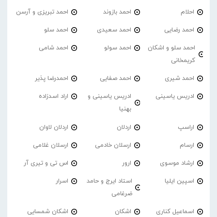
احلام
احمد بازوند
احمد تبریزی و آرسن
احمد‌ رضایی
احمد سعیدی
احمد سلو
احمد سلو و اشکان
احمد سولو
احمد شامی
کریمخانی
احمد شیری
احمد صفایی
احمدرضا پذیر
ادریس یاسینی
ادریس یاسینی و
اراد اسدزاده
بهنیا
اراسپ
اردلان
اردلان لاوان
ارسام
ارسلان خادمی
ارسلان غلامی
ارشاد موسوی
ارور
اس تی و تیری آر
اسپین ایلیا
استاد ایرج و حامد
اسرار
ضرغامی
اسماعیل کناری
اشکان
اشکان شمسایی