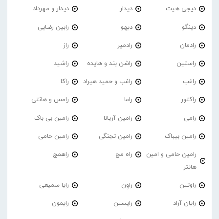
دیجی هیت
دیدار
دیدار و مهرداد
دینگو
دیهو
رابین رضایی
رادمان
رادمیر
راز
راستین
راشن بند و هایده
راشید
راغب
راغب و حمید هیراد
راکا
راکتور
راما
رامس و هانتی
رامی
رامین آریانا
رامین بی باک
رامین بیباک
رامین تجنگی
رامین حامی
رامین حامی و امین
راه مج
راهمج
هانتر
راوتین
راوِن
رایا سمیعی
رایان آراد
رایسین
رایمون