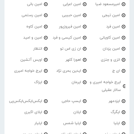
امیرمسعود ضیا
امین اعرابی
امین بانی
امین تیجی
امین حبیبی
امین رستمی
امین فرد
امین فیروزپور
امین کاوه
امین کاویانی
امین کیسی و فرد
امین و امید
امین یزدان
ان زی اس تو
انتظار
انزی و جنزی
اهورا کلهر
اویس آتشین
ای ج
ایدین بحری نژاد
ایرج خواجه امیری
ایرج خواجه امیری و
ایرمان
ایزاک
سالار عقیلی
ایزدمهر
ایسپ حاجی
ایکس‌ایکس‌ایکس‌پی
ایگرگ
ایلان
ایلای اکبری
ایلیا
ایلیا شمس
ایلیار