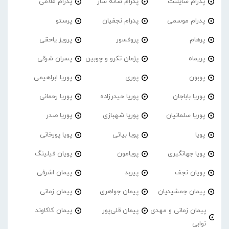
پدرام‌ سایلنت
پدرام شانه ساز
پدرام غلامی
پدرام موسمی
پدرام نجفیان
پرستو
پرهام
پروفسور
پرویز یاحقی
پریماه
پژمان تکرو و چوبین
پسران شرقی
پوبون
پوری
پوریا ابراهیمی
پوریا باباجان
پوریا حیدرزاده
پوریا رحمانی
پوریا سلمانیان
پوریا شهبازی
پوریا صدر
پویا
پویا بیاتی
پویا پورخانی
پویا جهانگیری
پویامون
پویان فیلینگ
پویان نجف
پیربد
پیمان اشرفی
پیمان جمشیدیان
پیمان جواهری
پیمان زمانی
پیمان زمانی و مهدی
پیمان قلی‌پور
پیمان کاکاوند
نوابی