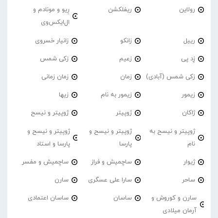
رولاین
ریفلکشن
رِیو و مونادم و
ال‌ایکس‌وی
رییل
زانکو
زانیار خسروی
زِد پی
زعیم
زکی شمس
زکی شمس (آبادی)
زمان
زمان زمانی
زیمور
زیمور به نام
زیها
ژاکان
ژوپیتر
ژوپیتر و نیسح
ژوپیتر و نیسح به
ژوپیتر و نیسح و
ژوپیتر و نیسح و
نام
پارسا
پارسا و استاد
ژیوار
ساچمیش و فراز
ساچمیش و مفسر
ساحر
سارا علی عسگری
سارن
سارن و کوروش و
ساسان
ساسان اعتمادی
آرمان میلادی