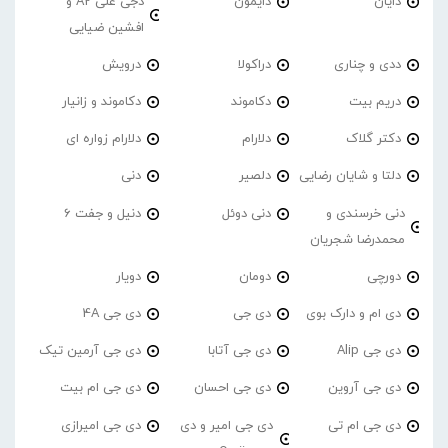
دایان
دایمون
دجی علی A2 و
افشین ضیایی
ددی و چناری
دراکولا
درویش
دریم بیت
دکاموند
دکاموند و زانیار
دکتر گلاک
دلارام
دلارام زواره ای
دلتا و شایان رضایی
دلصیر
دنی
دنی خرسندی و
دنی دوئل
دنیل و جفت 6
محمدرضا شجریان
دورچی
دومان
دویار
دی ام و دارک بوی
دی جی
دی جی 4A
دی جی Alip
دی جی آتابا
دی جی آرمین تیک
دی جی آروین
دی جی احسان
دی جی ام بیت
دی جی ام تی
دی جی امیر و دی
دی جی امیرازی