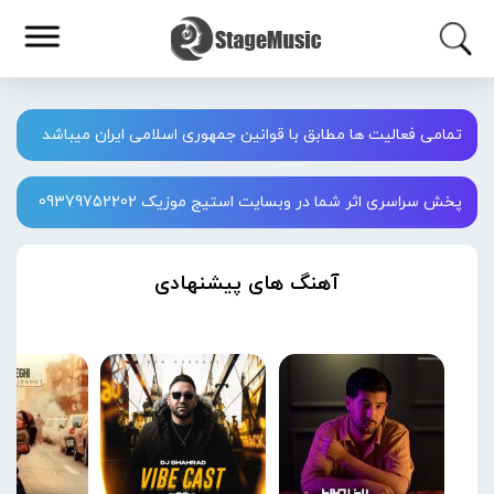
تمامی فعالیت ها مطابق با قوانین جمهوری اسلامی ایران میباشد
پخش سراسری اثر شما در وبسایت استیج موزیک 09379752202
آهنگ های پیشنهادی