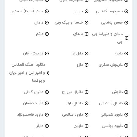
حمیدرضا کاظمی
حوران
حیدر (حیدا) احمدی
خسرو پاشایی
خلسه و بیگ رفی
د دان
د دان و علیرضا جی
د های
دائم
جی
دابان
دابل او
داریوش خان
داریوش صفری
داژو
دانلود آهنگ انعکاس
و امیر اس و امیر دیان
و پوکسا
دانوش
دانیال اس اچ
دانیال کلالی
دانیال هندیانی
دانیال یارا
داوود دهقان
داوود شعبانی
داوود صالحی
داوود قاسملونژاد
داوود یونسی
داوین
دایار