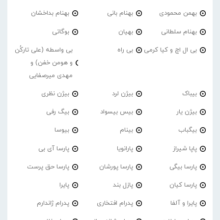
بهمن محمودی
بهنام بانی
بهنام بداخشان
بهنام سلطانی
بهیان
بوگاتی
بی ال اچ و کیا کرمی
بی راه
بی واسطه (علی تارکُن
و هومن خفن) و
مهدی میرصفایی
بیباک
بیژن لرد
بیژن نظری
بیژن یار
بیس بیسواد
بیگ رفی
بیگباب
بینام
بیوسا
پاپا شیراز
پارانویا
پارسا آی بی
پارسا بیگی
پارسا پورشان
پارسا حق پرست
پارسا کیان
پازل بند
پایرا
پایرا و آلفا
پدرام افتخاری
پدرام ژاندارم