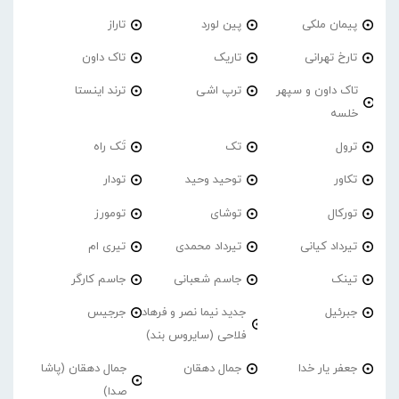
پیمان ملکی
پین لورد
تاراز
تارخ تهرانی
تاریک
تاک داون
تاک داون و سپهر
ترپ اشی
ترند اینستا
خلسه
ترول
تک
تَک راه
تکاور
توحید وحید
تودار
تورکال
توشای
تومورز
تیرداد کیانی
تیرداد محمدی
تیری ام
تینک
جاسم شعبانی
جاسم کارگر
جبرئیل
جدید نیما نصر و فرهاد
جرجیس
فلاحی (سایروس بند)
جعفر یار خدا
جمال دهقان
جمال دهقان (پاشا
صدا)