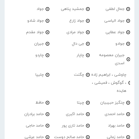
جمال لطفی
جمشید پناهی
جواد
جواد الیاسی
جواد زارع
جواد شادو
جواد عطایی
جواد مرادی
جواد مقدم
جوادو
جی دال
جیران
جیران معصومه
چاپار
چاردو
اسدی
چاوشی ، ابراهیم زاده
چگنت
چلیپا
، گوگوش ، قمیشی ،
هایده
چنگیز حبیبیان
چیتا
حافظ
حامد احمدی
حامد اکبری
حامد برادران
حامد بهراد
حامد تاری پور
حامد حاجی
حامد زمانی
حامد صالح دوست
حامد عرشی