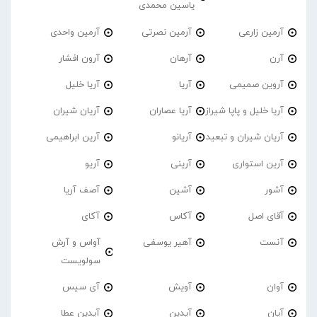
یاسین محمدی
آرمین زارعی
آرمین نصرتی
آرمین واحدی
آرن
آرهان
آرون افشار
آروین صمیمی
آریا
آریا خلیل
آریا خلیل و پاپا شیراز
آریا عصاران
آریان شیران
آریان شیران و تبعید
آریانو
آرین ابراهیمی
آرین استواری
آرینی
آریو
آشور
آشین
آصف آریا
آقای اصل
آکاس
آکای
آنست
آهیر یوسفی
آواس و آرش
سولویست
آوان
آویش
آی سیس
آیان
آیدین
آیدین عطا