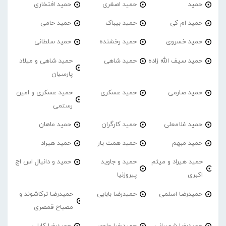
حمید
حمید اصغری
حمید افتخاری
حمید ام کی
حمید بیباک
حمید حامی
حمید خسروی
حمید رخشنده
حمید سلطانی
حمید سیف الله زاده
حمید شاهی
حمید شاهی و میلاد
پارسیان
حمید صارمی
حمید عسکری
حمید عسکری و امین
رستمی
حمید غلامعلی
حمید کارگران
حمید ماهان
حمید مبهم
حمید همت یار
حمید هیراد
حمید هیراد و میثم
حمید و جاوید
حمید و دانیال اس اچ
اکبری
پیروزنیا
حمیدرضا اسلمی
حمیدرضا بابایی
حمیدرضا ترکاشوند و
مصباح قمصری
حمیدرضا شمیرانی
حمیدرضا علوی
حمیدرضا کابلی