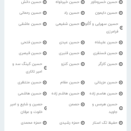
حسین خسروخاور
حسین خیرخواه
حسین دانش
حسین دایمون
حسین راد
حسین رحمانی
حسین سهرابی و اُکُلو
حسین شفیعی
حسین عاشقی
فرامرزی
حسین علیشاه
حسین عیدی
حسین فتحی
حسین فسنقری
حسین قنبری
حسین قیصری
حسین کارگر
حسین کنزو
حسین کینگ سد و
امیر تاتاری
حسین مزینانی
حسین مقام
حسین منتظری
حسین هاسم زاده
حسین هاشم زاده
حسین هاشمی
حسین هرمس و
حصمن
حصین و شایع و امیر
جاوید
خلوت و عرفان
حفیظ تک استار
حمزه رشیدی
حمزه محمدی