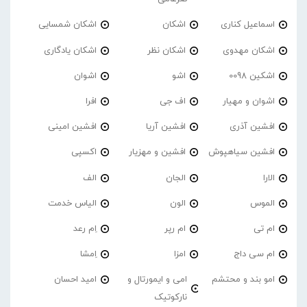
اسماعیل کناری
اشکان
اشکان شمسایی
اشکان مهدوی
اشکان نظر
اشکان یادگاری
اشکین 0098
اشو
اشوان
اشوان و مهیار
اف جی
افرا
افشین آذری
افشین آریا
افشین امینی
افشین سیاهپوش
افشین و مهزیار
اکسپی
الارا
الجان
الف
الموس
الون
الیاس خدمت
ام تی
ام رپر
اِم رعد
ام سی داج
امزا
اِمشا
امو بند و محتشم
امی و ایمورتال و
امید احسان
نارکوتیک