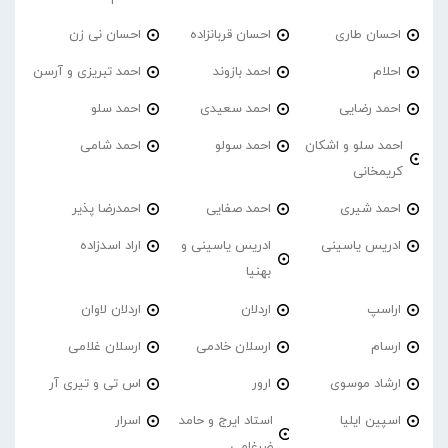
احسان طاری
احسان قربانزاده
احسان نی زن
احلام
احمد بازوند
احمد تبریزی و آرسن
احمد‌ رضایی
احمد سعیدی
احمد سلو
احمد سلو و اشکان
احمد سولو
احمد شامی
کریمخانی
احمد شیری
احمد صفایی
احمدرضا پذیر
ادریس یاسینی
ادریس یاسینی و
اراد اسدزاده
بهنیا
اراسپ
اردلان
اردلان لاوان
ارسام
ارسلان خادمی
ارسلان غلامی
ارشاد موسوی
ارور
اس تی و تیری آر
اسپین ایلیا
استاد ایرج و حامد
اسرار
ضرغامی