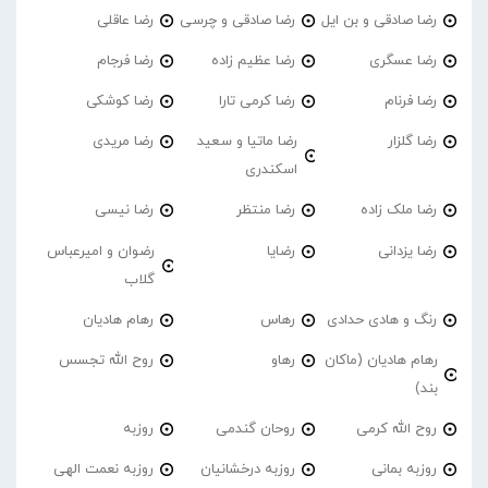
رضا صادقی و بن ایل
رضا صادقی و چرسی
رضا عاقلی
رضا عسگری
رضا عظیم زاده
رضا فرجام
رضا فرنام
رضا کرمی تارا
رضا کوشکی
رضا گلزار
رضا ماتیا و سعید
رضا مریدی
اسکندری
رضا ملک زاده
رضا منتظر
رضا نیسی
رضا یزدانی
رضایا
رضوان و امیرعباس
گلاب
رنگ و هادی حدادی
رهاس
رهام هادیان
رهام هادیان (ماکان
رهاو
روح الله تجسس
بند)
روح الله کرمی
روحان گندمی
روزبه
روزبه بمانی
روزبه درخشانیان
روزبه نعمت الهی