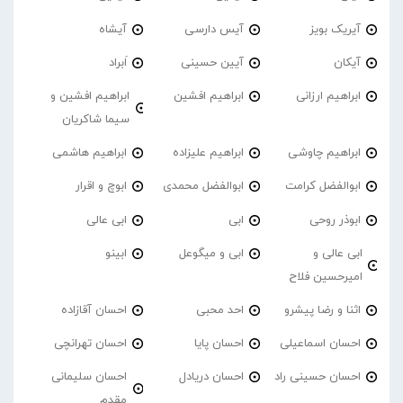
آیریک بویز
آیس دارسی
آیشاه
آیکان
آیین حسینی
اَبراد
ابراهیم ارزانی
ابراهیم افشین
ابراهیم افشین و
سیما شاکریان
ابراهیم چاوشی
ابراهیم علیزاده
ابراهیم هاشمی
ابوالفضل کرامت
ابوالفضل محمدی
ابوچ و اقرار
ابوذر روحی
ابی
ابی عالی
ابی عالی و
ابی و میگوعل
ابینو
امیرحسین فلاح
اثنا و رضا پیشرو
احد محبی
احسان آقازاده
احسان اسماعیلی
احسان پایا
احسان تهرانچی
احسان حسینی راد
احسان دریادل
احسان سلیمانی
مقدم