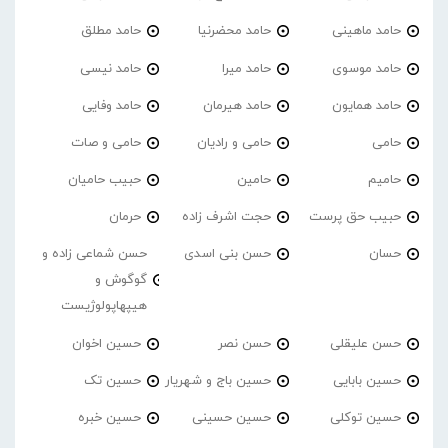
حامد ماهینی
حامد محضرنیا
حامد مطلق
حامد موسوی
حامد میرا
حامد نیسی
حامد همایون
حامد هیرمان
حامد وفایی
حامی
حامی و رادیان
حامی و صات
حامیم
حامین
حبیب حامیان
حبیب حق پرست
حجت اشرف زاده
حرمان
حسان
حسن بنی اسدی
حسن شماعی زاده و
گوگوش و
هیپهاپولوژیست
حسن علیقلی
حسن نصر
حسین اخوان
حسین بابایی
حسین باج و شهریار
حسین تک
حسین توکلی
حسین حسینی
حسین خبره