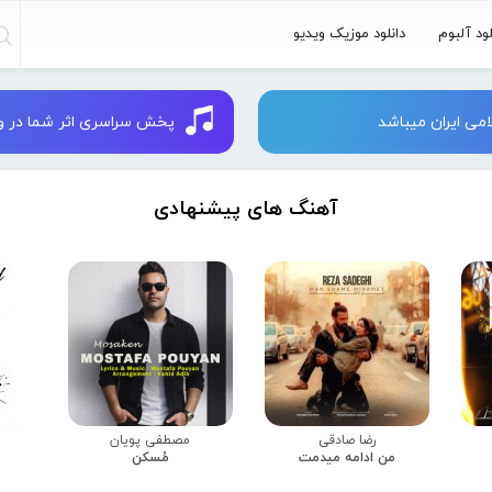
لود آلبوم
دانلود موزیک ویدیو
می ایران میباشد
پخش سراسری اثر شما در وبسایت 
آهنگ های پیشنهادی
رضا صادقی
مصطفی پویان
من ادامه میدمت
مُسکن