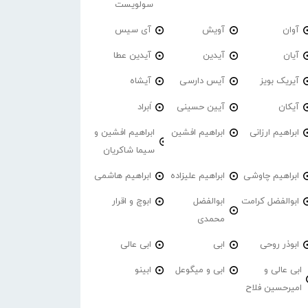
سولویست
آوان
آویش
آی سیس
آیان
آیدین
آیدین عطا
آیریک بویز
آیس دارسی
آیشاه
آیکان
آیین حسینی
اَبراد
ابراهیم ارزانی
ابراهیم افشین
ابراهیم افشین و
سیما شاکریان
ابراهیم چاوشی
ابراهیم علیزاده
ابراهیم هاشمی
ابوالفضل کرامت
ابوالفضل
ابوچ و اقرار
محمدی
ابوذر روحی
ابی
ابی عالی
ابی عالی و
ابی و میگوعل
ابینو
امیرحسین فلاح