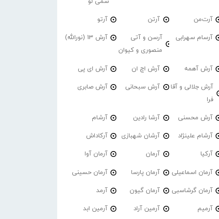
سمی لو
آرت‌من
آرتن
آرتو
آرسام سهرابی
آرسن و آتی
آرش 13 (نورالله)
منصوری و کیوان
آرش آهمه
آرش اچ ان
آرش ای پی
آرش جلالی و آقا
آرش سبحانی
آرش صابری
فرا
آرش محسنی
آرشا رادین
آرشام
آرشام علینژاد
آرشان شهبازی
آرکاداش
آرکیا
آرمان
آرمان آوا
آرمان اسماعیلی
آرمان پارسا
آرمان حسینی
آرمان گرشاسبی
آرمان گیون
آرمد
آرمیم
آرمین آراد
آرمین ابد