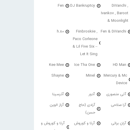
Fen
DJ Bankruptcy
DiVanchi ,
Ivankov , Baroot
& Moonlight
h.80
Fiinbroskiie ,
Fen & DiVanchi
Paco Corleone
& Lil Five Six –
Let It Sing
Kee Mee
Ice Tha One
HD Man
Shayne
Minel
Mercury & Mc
Device
آتی منصوری
آدور
آذرسینا
آرا صلاحی
آرادی (حاج
آراز الوین
حسن)
آران براتی
آرتا و کوروش
آرتا و کوروش و