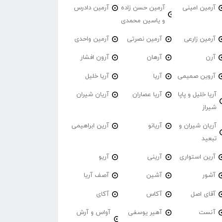
آرمین امینی
آرمین حسن زاده
آرمین دادرس
و یاسین محمدی
آرمین زارعی
آرمین نصرتی
آرمین واحدی
آرن
آرهان
آرون افشار
آروین صمیمی
آریا
آریا خلیل
آریا خلیل و پاپا
آریا عصاران
آریان شیران
شیراز
آریان شیران و
آریانو
آرین ابراهیمی
تبعید
آرین استواری
آرینی
آریو
آشور
آشین
آصف آریا
آقای اصل
آکاس
آکای
آنست
آهیر یوسفی
آواس و آرش