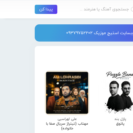
استیج موزیک 09379752202
پازل بند
علی لهراسبی
پاتوق
مهتاب (تیتراژ سریال صفا با
خانواده)