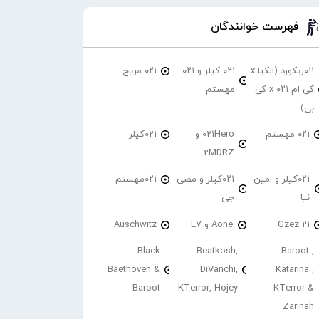
فهرست خوانندگان
۰۱۱ریکورد (الکیا x
۰۲۱ کیلر و ۰۲۱
۰۲۱ مریخ
کی ام ۰۲۱ x کی
مهستم
بی)
۰۲۱ مهستم
021Hero و
021کیلر
2MDRZ
۰۲۱کیلر و امین
۰۲۱کیلر و مصی
۰۲۱مهستم
نیا
جی
21 Gzez
Aone و E7
Auschwitz
Black
Beatkosh,
Baroot ,
Baethoven &
DiVanchi,
Katarina ,
Baroot
KTerror, Hojey
KTerror &
Zarinah