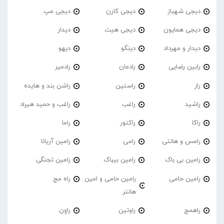
دیجی شهباز
دیجی کارن
دیجی مپ
دیجی همایون
دیجی هیت
دیدار
دیدار و مهرداد
دینگو
دیهو
رابین رضایی
رادمان
رادمیر
راز
راستین
راشن بند و هایده
راشید
راغب
راغب و حمید هیراد
راکا
راکتور
راما
رامس و هانتی
رامی
رامین آریانا
رامین بی باک
رامین بیباک
رامین تجنگی
رامین حامی
رامین حامی و امین
راه مج
هانتر
راهمج
راوتین
راوِن