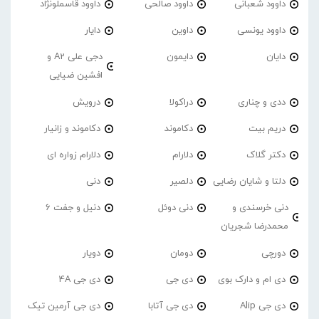
داوود شعبانی
داوود صالحی
داوود قاسملونژاد
داوود یونسی
داوین
دایار
دایان
دایمون
دجی علی A2 و
افشین ضیایی
ددی و چناری
دراکولا
درویش
دریم بیت
دکاموند
دکاموند و زانیار
دکتر گلاک
دلارام
دلارام زواره ای
دلتا و شایان رضایی
دلصیر
دنی
دنی خرسندی و
دنی دوئل
دنیل و جفت 6
محمدرضا شجریان
دورچی
دومان
دویار
دی ام و دارک بوی
دی جی
دی جی 4A
دی جی Alip
دی جی آتابا
دی جی آرمین تیک