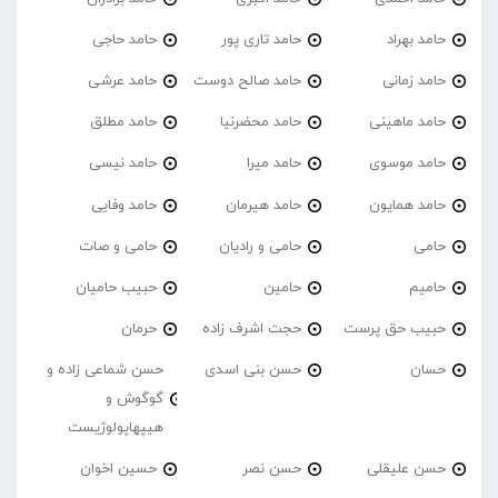
حامد بهراد
حامد تاری پور
حامد حاجی
حامد زمانی
حامد صالح دوست
حامد عرشی
حامد ماهینی
حامد محضرنیا
حامد مطلق
حامد موسوی
حامد میرا
حامد نیسی
حامد همایون
حامد هیرمان
حامد وفایی
حامی
حامی و رادیان
حامی و صات
حامیم
حامین
حبیب حامیان
حبیب حق پرست
حجت اشرف زاده
حرمان
حسان
حسن بنی اسدی
حسن شماعی زاده و
گوگوش و
هیپهاپولوژیست
حسن علیقلی
حسن نصر
حسین اخوان