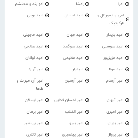
امزا
اِمشا
امو بند و محتشم
امی و ایمورتال و
امید احسان
امید برجی
نارکوتیک
امید پایدار
امید جهان
امید حاجیلی
امید سوسنی
امید سوگماد
امید صالحی
امید عزیزپور
امید عظیمی
امید لوافان
امید مولا
امیدیار
امیر آر زد
امیر آرسام
امیر آرسین
امیر آن میراث و
طاها
امیر آیهان
امیر احسان فدایی
امیر ارسلان
امیر امیری
امیر انقلاب
امیر برهان
امیر‌ بوران
امیر بیرو
امیر بی‌نظیر
امیر پرواز
امیر پیغمبری
امیر تاتاری