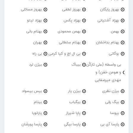
بهروز پایگان
بهروز لطفی
بهروز مسائلی
بهزاد آشتیانی
بهزاد پکس
بهزاد لیتو
بهمن
بهمن محمودی
بهنام بانی
بهنام بداخشان
بهنام سلطانی
بهیان
بوگاتی
بی ال اچ و کیا کرمی
بی راه
بی واسطه (علی تارکُن
بیباک
بیژن لرد
و هومن خفن) و
مهدی میرصفایی
بیژن نظری
بیژن یار
بیس بیسواد
بیگ رفی
بیگباب
بینام
بیوسا
پاپا شیراز
پارانویا
پارسا آی بی
پارسا بیگی
پارسا پورشان