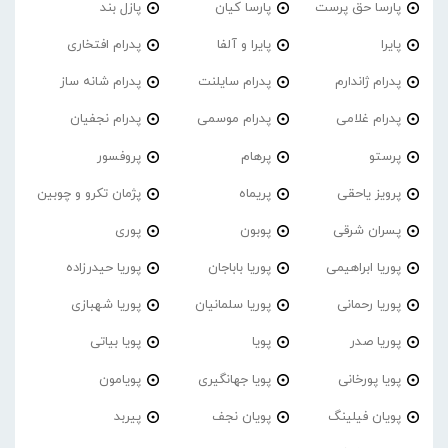
پارسا حق پرست
پارسا کیان
پازل بند
پایرا
پایرا و آلفا
پدرام افتخاری
پدرام ژاندارم
پدرام‌ سایلنت
پدرام شانه ساز
پدرام غلامی
پدرام موسمی
پدرام نجفیان
پرستو
پرهام
پروفسور
پرویز یاحقی
پریماه
پژمان تکرو و چوبین
پسران شرقی
پوبون
پوری
پوریا ابراهیمی
پوریا باباجان
پوریا حیدرزاده
پوریا رحمانی
پوریا سلمانیان
پوریا شهبازی
پوریا صدر
پویا
پویا بیاتی
پویا پورخانی
پویا جهانگیری
پویامون
پویان فیلینگ
پویان نجف
پیربد