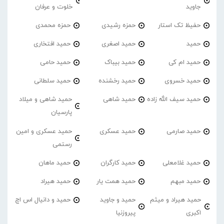
جاوید
خلوت و عرفان
حفیظ تک استار
حمزه رشیدی
حمزه محمدی
حمید
حمید اصغری
حمید افتخاری
حمید ام کی
حمید بیباک
حمید حامی
حمید خسروی
حمید رخشنده
حمید سلطانی
حمید سیف الله زاده
حمید شاهی
حمید شاهی و میلاد
پارسیان
حمید صارمی
حمید عسکری
حمید عسکری و امین
رستمی
حمید غلامعلی
حمید کارگران
حمید ماهان
حمید مبهم
حمید همت یار
حمید هیراد
حمید هیراد و میثم
حمید و جاوید
حمید و دانیال اس اچ
اکبری
پیروزنیا