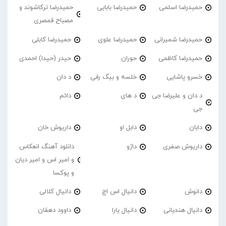
حمیدرضا اسلمی
حمیدرضا بابایی
حمیدرضا ترکاشوند و
مصباح قمصری
حمیدرضا شمیرانی
حمیدرضا علوی
حمیدرضا کابلی
حمیدرضا کاظمی
حوران
حیدر (حیدا) احمدی
خسرو پاشایی
خلسه و بیگ رفی
د دان
د دان و علیرضا جی
د های
دائم
جی
دابان
دابل او
داریوش خان
داریوش صفری
داژو
دانلود آهنگ انعکاس
و امیر اس و امیر دیان
و پوکسا
دانوش
دانیال اس اچ
دانیال کلالی
دانیال هندیانی
دانیال یارا
داوود دهقان