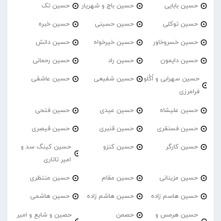
حسین بابایی
حسین باج و شهریار
حسین تک
حسین توکلی
حسین حسینی
حسین خبره
حسین خسروخاور
حسین خیرخواه
حسین دانش
حسین دایمون
حسین راد
حسین رحمانی
حسین سهرابی و اُکُلو
حسین شفیعی
حسین عاشقی
فرامرزی
حسین علیشاه
حسین عیدی
حسین فتحی
حسین فسنقری
حسین قنبری
حسین قیصری
حسین کارگر
حسین کنزو
حسین کینگ سد و
امیر تاتاری
حسین مزینانی
حسین مقام
حسین منتظری
حسین هاسم زاده
حسین هاشم زاده
حسین هاشمی
حسین هرمس و
حصمن
حصین و شایع و امیر