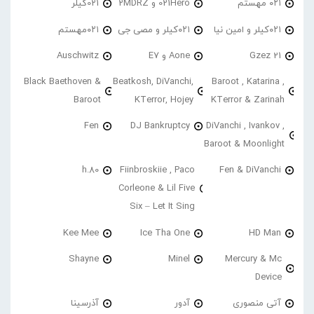
۰۲۱ مهستم
021Hero و 2MDRZ
021کیلر
۰۲۱کیلر و امین نیا
۰۲۱کیلر و مصی جی
۰۲۱مهستم
21 Gzez
Aone و E7
Auschwitz
Black Baethoven &
Beatkosh, DiVanchi,
Baroot , Katarina ,
Baroot
KTerror, Hojey
KTerror & Zarinah
Fen
DJ Bankruptcy
DiVanchi , Ivankov ,
Baroot & Moonlight
h.80
Fiinbroskiie , Paco
Fen & DiVanchi
Corleone & Lil Five
Six – Let It Sing
Kee Mee
Ice Tha One
HD Man
Shayne
Minel
Mercury & Mc
Device
آتی منصوری
آدور
آذرسینا