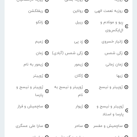
روزبه نعمت الهی
رولاین
ریفلکشن
رِیو و مونادم و
رییل
زانکو
ال‌ایکس‌وی
زانیار خسروی
زِد پی
زعیم
زکی شمس
زکی شمس (آبادی)
زمان
زمان زمانی
زیمور
زیمور به نام
زیها
ژاکان
ژوپیتر
ژوپیتر و نیسح
ژوپیتر و نیسح به
ژوپیتر و نیسح و
نام
پارسا
ژوپیتر و نیسح و
ژیوار
ساچمیش و فراز
پارسا و استاد
ساچمیش و مفسر
ساحر
سارا علی عسگری