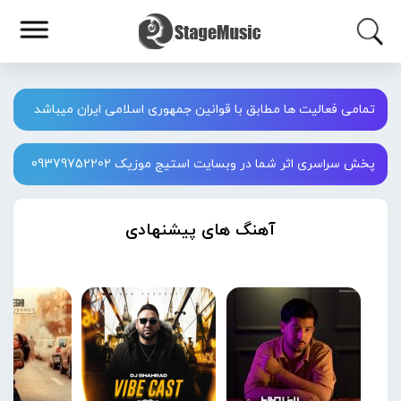
تمامی فعالیت ها مطابق با قوانین جمهوری اسلامی ایران میباشد
پخش سراسری اثر شما در وبسایت استیج موزیک 09379752202
آهنگ های پیشنهادی