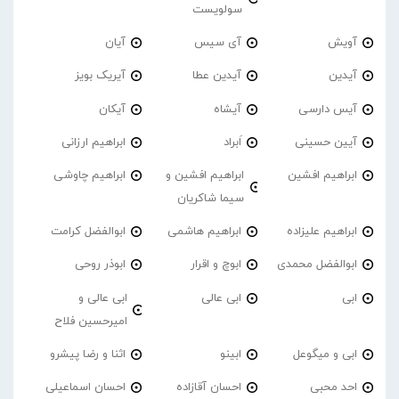
سولویست
آویش
آی سیس
آیان
آیدین
آیدین عطا
آیریک بویز
آیس دارسی
آیشاه
آیکان
آیین حسینی
اَبراد
ابراهیم ارزانی
ابراهیم افشین
ابراهیم افشین و
ابراهیم چاوشی
سیما شاکریان
ابراهیم علیزاده
ابراهیم هاشمی
ابوالفضل کرامت
ابوالفضل محمدی
ابوچ و اقرار
ابوذر روحی
ابی
ابی عالی
ابی عالی و
امیرحسین فلاح
ابی و میگوعل
ابینو
اثنا و رضا پیشرو
احد محبی
احسان آقازاده
احسان اسماعیلی