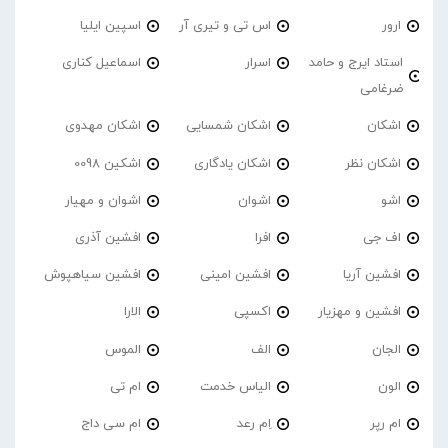
ارور
اس تی و تیری آر
اسپین ایلیا
استاد ایرج و حامد
اسرار
اسماعیل کناری
ضرغامی
اشکان
اشکان شمسایی
اشکان مهدوی
اشکان نظر
اشکان یادگاری
اشکین 0098
اشو
اشوان
اشوان و مهیار
اف جی
افرا
افشین آذری
افشین آریا
افشین امینی
افشین سیاهپوش
افشین و مهزیار
اکسپی
الارا
الجان
الف
الموس
الون
الیاس خدمت
ام تی
ام رپر
اِم رعد
ام سی داج