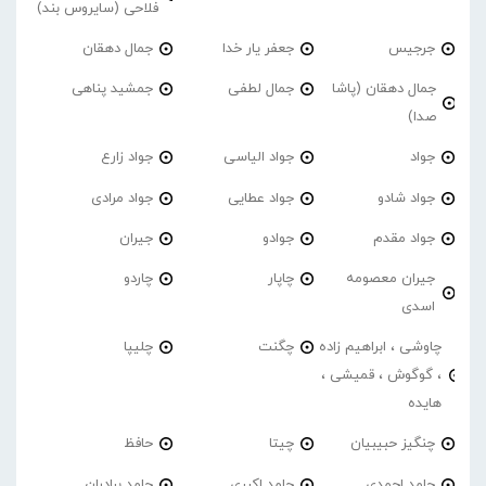
فلاحی (سایروس بند)
جرجیس
جعفر یار خدا
جمال دهقان
جمال دهقان (پاشا
جمال لطفی
جمشید پناهی
صدا)
جواد
جواد الیاسی
جواد زارع
جواد شادو
جواد عطایی
جواد مرادی
جواد مقدم
جوادو
جیران
جیران معصومه
چاپار
چاردو
اسدی
چاوشی ، ابراهیم زاده
چگنت
چلیپا
، گوگوش ، قمیشی ،
هایده
چنگیز حبیبیان
چیتا
حافظ
حامد احمدی
حامد اکبری
حامد برادران