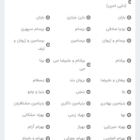
(دایی امین)
باران
بارن جباری
بایان
بردیا صادقی
برسام
برسام سپهری
برسام و ژیوان
برسامین
برسامین و ژیوان و
اِیف
برشام
برشام و علیرضا جی
برنا
جی
برهان و علیرضا
بروان بند
بسطام
بلا
بنجی
بنیا و چابو
بنیامین بهادری
بنیامین ذاکری
بنیامین مشتاقیان
بها
بهراد زینی
بهراد مشکانی
بهراد میرزایی
بهراز
بهرام آرام
بهرام الماسی
بهرام عمرانی
بهرام و بامداد