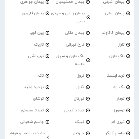
پیمان اشرفی
پیمان جمشیدیان
پیمان جواهری
پیمان زمانی
پیمان زمانی و مهدی
پیمان قلی‌پور
نوابی
پیمان کاکاوند
پیمان ملکی
پین لورد
تاراز
تارخ تهرانی
تاریک
تاک داون
تاک داون و سپهر
ترپ اشی
خلسه
ترند اینستا
ترول
تک
تَک راه
تکاور
توحید وحید
تودار
تورکال
توشای
تومورز
تیرداد کیانی
تیرداد محمدی
تیری ام
تینک
جاسم شعبانی
جاسم کارگر
جبرئیل
جدید نیما نصر و فرهاد