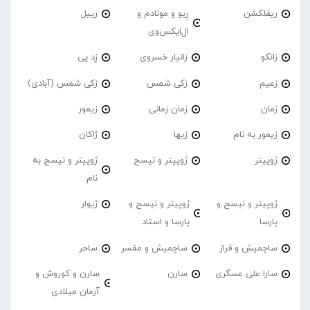
ریفلکشن
رِیو و مونادم و
رییل
ال‌ایکس‌وی
زانکو
زانیار خسروی
زِد پی
زعیم
زکی شمس
زکی شمس (آبادی)
زمان
زمان زمانی
زیمور
زیمور به نام
زیها
ژاکان
ژوپیتر
ژوپیتر و نیسح
ژوپیتر و نیسح به
نام
ژوپیتر و نیسح و
ژوپیتر و نیسح و
ژیوار
پارسا
پارسا و استاد
ساچمیش و فراز
ساچمیش و مفسر
ساحر
سارا علی عسگری
سارن
سارن و کوروش و
آرمان میلادی