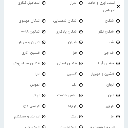
استاد ایرج و حامد
اسرار
اسماعیل کناری
ضرغامی
اشکان
اشکان شمسایی
اشکان مهدوی
اشکان نظر
اشکان یادگاری
اشکین 0098
اشو
اشوان
اشوان و مهیار
اف جی
افرا
افشین آذری
افشین آریا
افشین امینی
افشین سیاهپوش
افشین و مهزیار
اکسپی
الارا
الجان
الف
الموس
الون
الیاس خدمت
ام تی
ام رپر
اِم رعد
ام سی داج
امزا
اِمشا
امو بند و محتشم
امی و ایمورتال و
امید احسان
امید برجی