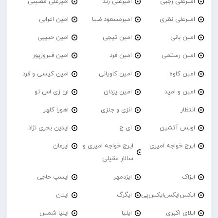
امیرعلی رجبی
امیرعلی زند
امیرعلی مصیبی
امیرعلی نظری
امیرمسعود ضیا
امین اعرابی
امین بانی
امین تیجی
امین حبیبی
امین رستمی
امین فرد
امین فیروزپور
امین کاوه
امین کاویانی
امین کیسی و فرد
امین و امید
امین یزدان
ان زی اس تو
انتظار
انزی و جنزی
اهورا کلهر
اویس آتشین
ای ج
ایدین بحری نژاد
ایرج خواجه امیری
ایرج خواجه امیری و
ایرمان
سالار عقیلی
ایزاک
ایزدمهر
ایسپ حاجی
ایکس‌ایکس‌ایکس‌پی
ایگرگ
ایلان
ایلای اکبری
ایلیا
ایلیا شمس