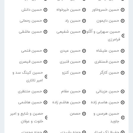
حسین خسروخاور
حسین خیرخواه
حسین دانش
حسین دایمون
حسین راد
حسین رحمانی
حسین سهرابی و اُکُلو
حسین شفیعی
حسین عاشقی
فرامرزی
حسین علیشاه
حسین عیدی
حسین فتحی
حسین فسنقری
حسین قنبری
حسین قیصری
حسین کارگر
حسین کنزو
حسین کینگ سد و
امیر تاتاری
حسین مزینانی
حسین مقام
حسین منتظری
حسین هاسم زاده
حسین هاشم زاده
حسین هاشمی
حسین هرمس و
حصمن
حصین و شایع و امیر
جاوید
خلوت و عرفان
حفیظ تک استار
حمزه رشیدی
حمزه محمدی