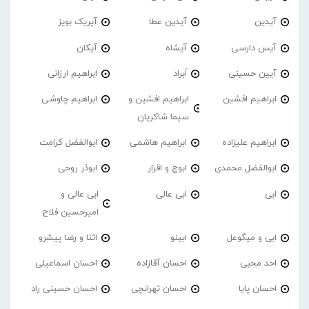
آیدین
آیدین عطا
آیریک بویز
آیس دارسی
آیشاه
آیکان
آیین حسینی
اَبراد
ابراهیم ارزانی
ابراهیم افشین
ابراهیم افشین و
ابراهیم چاوشی
سیما شاکریان
ابراهیم علیزاده
ابراهیم هاشمی
ابوالفضل کرامت
ابوالفضل محمدی
ابوچ و اقرار
ابوذر روحی
ابی
ابی عالی
ابی عالی و
امیرحسین فلاح
ابی و میگوعل
ابینو
اثنا و رضا پیشرو
احد محبی
احسان آقازاده
احسان اسماعیلی
احسان پایا
احسان تهرانچی
احسان حسینی راد