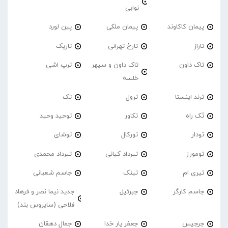
نوابی
پیمان کاکاوند
پیمان ملکی
پین لورد
تاراز
تارخ تهرانی
تاریک
تاک داون
تاک داون و سپهر
ترپ اشی
خلسه
ترند اینستا
ترول
تک
تَک راه
تکاور
توحید وحید
تودار
تورکال
توشای
تومورز
تیرداد کیانی
تیرداد محمدی
تیری ام
تینک
جاسم شعبانی
جاسم کارگر
جبرئیل
جدید نیما نصر و فرهاد
فلاحی (سایروس بند)
جرجیس
جعفر یار خدا
جمال دهقان