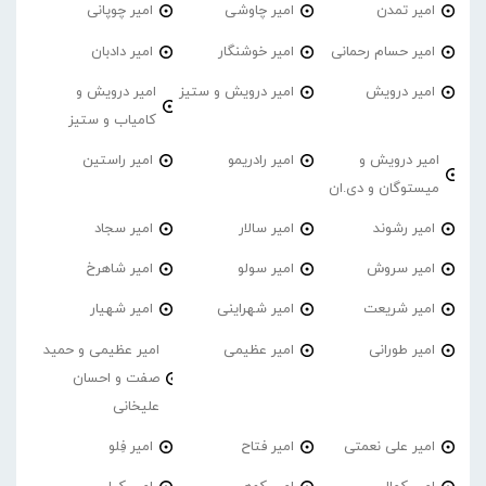
امیر تمدن
امیر چاوشی
امیر چوپانی
امیر حسام رحمانی
امیر خوشنگار
امیر دادبان
امیر درویش
امیر درویش و ستیز
امیر درویش و
کامیاب و ستیز
امیر درویش و
امیر رادریمو
امیر راستین
میستوگان و دی.ان
امیر رشوند
امیر سالار
امیر سجاد
امیر سروش
امیر سولو
امیر شاهرخ
امیر شریعت
امیر شهراینی
امیر شهیار
امیر طورانی
امیر عظیمی
امیر عظیمی و حمید
صفت و احسان
علیخانی
امیر علی نعمتی
امیر فتاح
امیر فِلو