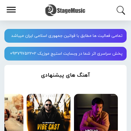
تمامی فعالیت ها مطابق با قوانین جمهوری اسلامی ایران میباشد
پخش سراسری اثر شما در وبسایت استیج موزیک 09379752202
آهنگ های پیشنهادی