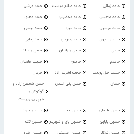
حامد زمانی
حامد صالح دوست
حامد عرشی
حامد ماهینی
حامد محضرنیا
حامد مطلق
حامد موسوی
حامد میرا
حامد نیسی
حامد همایون
حامد هیرمان
حامد وفایی
حامی
حامی و رادیان
حامی و صات
حامیم
حامین
حبیب حامیان
حبیب حق پرست
حجت اشرف زاده
حرمان
حسان
حسن بنی اسدی
حسن شماعی زاده و
گوگوش و
هیپهاپولوژیست
حسن علیقلی
حسن نصر
حسین اخوان
حسین بابایی
حسین باج و شهریار
حسین تک
حسین توکلی
حسین حسینی
حسین خبره