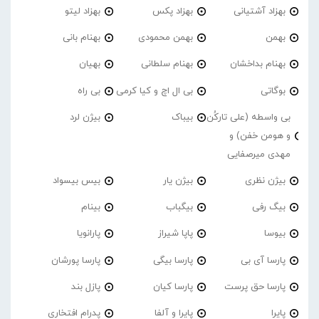
بهزاد آشتیانی
بهزاد پکس
بهزاد لیتو
بهمن
بهمن محمودی
بهنام بانی
بهنام بداخشان
بهنام سلطانی
بهیان
بوگاتی
بی ال اچ و کیا کرمی
بی راه
بی واسطه (علی تارکُن
بیباک
بیژن لرد
و هومن خفن) و
مهدی میرصفایی
بیژن نظری
بیژن یار
بیس بیسواد
بیگ رفی
بیگباب
بینام
بیوسا
پاپا شیراز
پارانویا
پارسا آی بی
پارسا بیگی
پارسا پورشان
پارسا حق پرست
پارسا کیان
پازل بند
پایرا
پایرا و آلفا
پدرام افتخاری