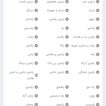
دیجی مپ
دیجی همایون
دیجی هیت
دیدار
دیدار و مهرداد
دینگو
دیهو
رابین رضایی
رادمان
رادمیر
راز
راستین
راشن بند و هایده
راشید
راغب
راغب و حمید هیراد
راکا
راکتور
راما
رامس و هانتی
رامی
رامین آریانا
رامین بی باک
رامین بیباک
رامین تجنگی
رامین حامی
رامین حامی و امین
هانتر
راه مج
راهمج
راوتین
راوِن
رایا سمیعی
رایان آراد
رایسین
رایمون
رحمان