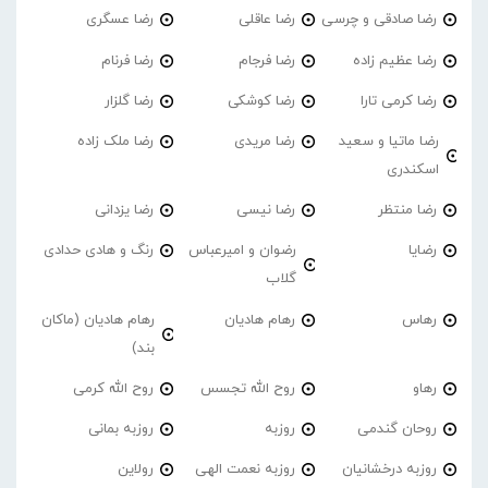
رضا صادقی و چرسی
رضا عاقلی
رضا عسگری
رضا عظیم زاده
رضا فرجام
رضا فرنام
رضا کرمی تارا
رضا کوشکی
رضا گلزار
رضا ماتیا و سعید
رضا مریدی
رضا ملک زاده
اسکندری
رضا منتظر
رضا نیسی
رضا یزدانی
رضایا
رضوان و امیرعباس
رنگ و هادی حدادی
گلاب
رهاس
رهام هادیان
رهام هادیان (ماکان
بند)
رهاو
روح الله تجسس
روح الله کرمی
روحان گندمی
روزبه
روزبه بمانی
روزبه درخشانیان
روزبه نعمت الهی
رولاین