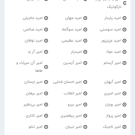
نارکوتیک
امید پایدار
امید جهان
امید حاجیلی
امید سوسنی
امید سوگماد
امید صالحی
امید عزیزپور
امید عظیمی
امید لوافان
امید مولا
امیدیار
امیر آر زد
امیر آرسام
امیر آرسین
امیر آن میراث و
طاها
امیر آیهان
امیر احسان فدایی
امیر ارسلان
امیر امیری
امیر انقلاب
امیر برهان
امیر‌ بوران
امیر بیرو
امیر بی‌نظیر
امیر پرواز
امیر پیغمبری
امیر تاتاری
امیر تاجیک
امیر تبیان
امیر تتلو