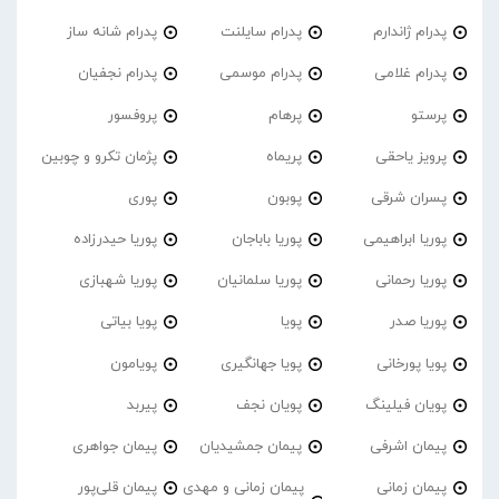
پدرام ژاندارم
پدرام‌ سایلنت
پدرام شانه ساز
پدرام غلامی
پدرام موسمی
پدرام نجفیان
پرستو
پرهام
پروفسور
پرویز یاحقی
پریماه
پژمان تکرو و چوبین
پسران شرقی
پوبون
پوری
پوریا ابراهیمی
پوریا باباجان
پوریا حیدرزاده
پوریا رحمانی
پوریا سلمانیان
پوریا شهبازی
پوریا صدر
پویا
پویا بیاتی
پویا پورخانی
پویا جهانگیری
پویامون
پویان فیلینگ
پویان نجف
پیربد
پیمان اشرفی
پیمان جمشیدیان
پیمان جواهری
پیمان زمانی
پیمان زمانی و مهدی
پیمان قلی‌پور