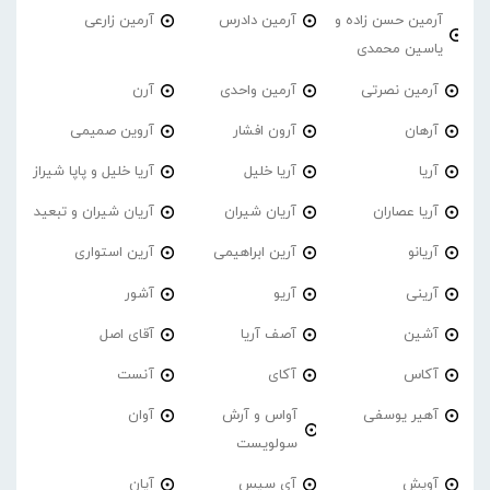
آرمین حسن زاده و
آرمین دادرس
آرمین زارعی
یاسین محمدی
آرمین نصرتی
آرمین واحدی
آرن
آرهان
آرون افشار
آروین صمیمی
آریا
آریا خلیل
آریا خلیل و پاپا شیراز
آریا عصاران
آریان شیران
آریان شیران و تبعید
آریانو
آرین ابراهیمی
آرین استواری
آرینی
آریو
آشور
آشین
آصف آریا
آقای اصل
آکاس
آکای
آنست
آهیر یوسفی
آواس و آرش
آوان
سولویست
آویش
آی سیس
آیان