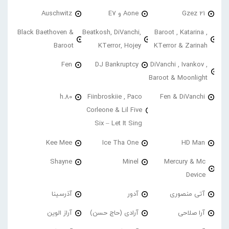
21 Gzez
Aone و E7
Auschwitz
Black Baethoven &
Beatkosh, DiVanchi,
Baroot , Katarina ,
Baroot
KTerror, Hojey
KTerror & Zarinah
Fen
DJ Bankruptcy
DiVanchi , Ivankov ,
Baroot & Moonlight
h.80
Fiinbroskiie , Paco
Fen & DiVanchi
Corleone & Lil Five
Six – Let It Sing
Kee Mee
Ice Tha One
HD Man
Shayne
Minel
Mercury & Mc
Device
آتی منصوری
آدور
آذرسینا
آرا صلاحی
آرادی (حاج حسن)
آراز الوین