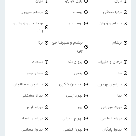
باران
بارن جباری
بایان
بردیا صادقی
برسام
برسام سپهری
برسام و ژیوان
برسامین
برسامین و ژیوان و
اِیف
برشام
برشام و علیرضا جی
برنا
جی
برهان و علیرضا
بروان بند
بسطام
بلا
بنجی
بنیا و چابو
بنیامین بهادری
بنیامین ذاکری
بنیامین مشتاقیان
بها
بهراد زینی
بهراد مشکانی
بهراد میرزایی
بهراز
بهرام آرام
بهرام الماسی
بهرام عمرانی
بهرام و بامداد
بهروز پایگان
بهروز لطفی
بهروز مسائلی