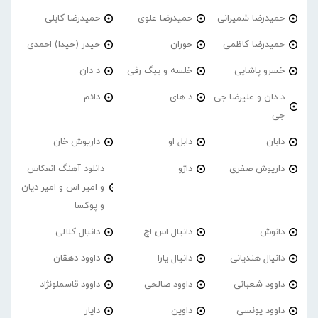
حمیدرضا شمیرانی
حمیدرضا علوی
حمیدرضا کابلی
حمیدرضا کاظمی
حوران
حیدر (حیدا) احمدی
خسرو پاشایی
خلسه و بیگ رفی
د دان
د دان و علیرضا جی
د های
دائم
جی
دابان
دابل او
داریوش خان
داریوش صفری
داژو
دانلود آهنگ انعکاس
و امیر اس و امیر دیان
و پوکسا
دانوش
دانیال اس اچ
دانیال کلالی
دانیال هندیانی
دانیال یارا
داوود دهقان
داوود شعبانی
داوود صالحی
داوود قاسملونژاد
داوود یونسی
داوین
دایار