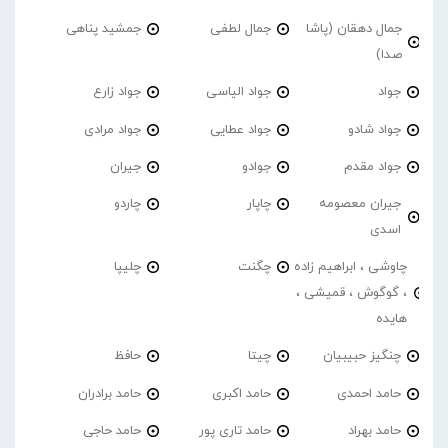
جمال دهقان (پاشا
جمال لطفی
جمشید پناهی
صدا)
جواد
جواد الیاسی
جواد زارع
جواد شادو
جواد عطایی
جواد مرادی
جواد مقدم
جوادو
جیران
جیران معصومه
چاپار
چاردو
اسدی
چاوشی ، ابراهیم زاده
چگنت
چلیپا
، گوگوش ، قمیشی ،
هایده
چنگیز حبیبیان
چیتا
حافظ
حامد احمدی
حامد اکبری
حامد برادران
حامد بهراد
حامد تاری پور
حامد حاجی