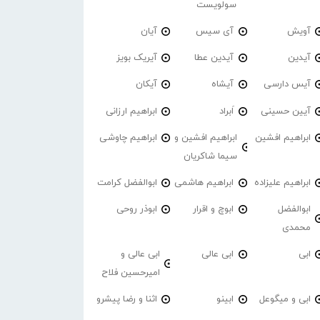
سولویست
آویش
آی سیس
آیان
آیدین
آیدین عطا
آیریک بویز
آیس دارسی
آیشاه
آیکان
آیین حسینی
اَبراد
ابراهیم ارزانی
ابراهیم افشین
ابراهیم افشین و
ابراهیم چاوشی
سیما شاکریان
ابراهیم علیزاده
ابراهیم هاشمی
ابوالفضل کرامت
ابوالفضل
ابوچ و اقرار
ابوذر روحی
محمدی
ابی
ابی عالی
ابی عالی و
امیرحسین فلاح
ابی و میگوعل
ابینو
اثنا و رضا پیشرو