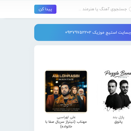
استیج موزیک 09379752202
پازل بند
علی لهراسبی
پاتوق
مهتاب (تیتراژ سریال صفا با
خانواده)