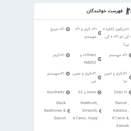
فهرست خوانندگان
۰۱۱ریکورد (الکیا x
۰۲۱ کیلر و ۰۲۱
۰۲۱ مریخ
کی ام ۰۲۱ x کی
مهستم
بی)
۰۲۱ مهستم
021Hero و
021کیلر
2MDRZ
۰۲۱کیلر و امین
۰۲۱کیلر و مصی
۰۲۱مهستم
نیا
جی
21 Gzez
Aone و E7
Auschwitz
Black
Beatkosh,
Baroot ,
Baethoven &
DiVanchi,
Katarina ,
Baroot
KTerror, Hojey
KTerror &
Zarinah