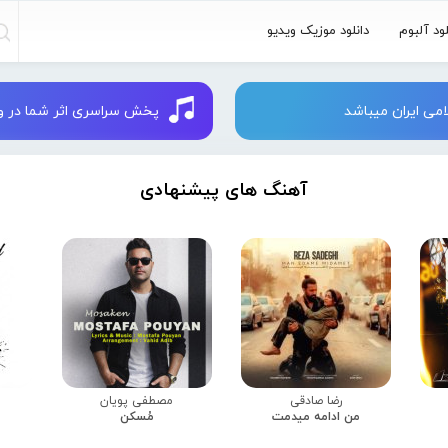
لود آلبوم
دانلود موزیک ویدیو
می ایران میباشد
پخش سراسری اثر شما در وبسایت 
آهنگ های پیشنهادی
رضا صادقی
مصطفی پویان
من ادامه میدمت
مُسکن