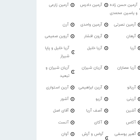
آرمین حسن زاده
آرمین دادرس
آرمین زارعی
و یاسین محمدی
آرمین نصرتی
آرمین واحدی
آرن
آرهان
آرون افشار
آروین صمیمی
آریا
آریا خلیل
آریا خلیل و پاپا
شیراز
آریا عصاران
آریان شیران
آریان شیران و
تبعید
آریانو
آرین ابراهیمی
آرین استواری
آرینی
آریو
آشور
آشین
آصف آریا
آقای اصل
آکاس
آکای
آنست
آهیر یوسفی
آواس و آرش
آوان