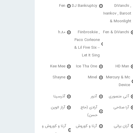
Fen
DJ Bankruptcy
DiVanchi ,
Ivankov , Baroot
& Moonlight
h.80
Fiinbroskiie ,
Fen & DiVanchi
Paco Corleone
& Lil Five Six –
Let It Sing
Kee Mee
Ice Tha One
HD Man
Shayne
Minel
Mercury & Mc
Device
آتی منصوری
آدور
آذرسینا
آرا صلاحی
آرادی (حاج
آراز الوین
حسن)
آران براتی
آرتا و کوروش
آرتا و کوروش و