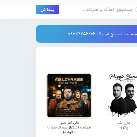
استیج موزیک 09379752202
پازل بند
علی لهراسبی
پاتوق
مهتاب (تیتراژ سریال صفا با
خانواده)