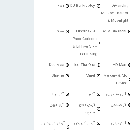
Fen
DJ Bankruptcy
DiVanchi ,
Ivankov , Baroot
& Moonlight
h.80
Fiinbroskiie ,
Fen & DiVanchi
Paco Corleone
& Lil Five Six –
Let It Sing
Kee Mee
Ice Tha One
HD Man
Shayne
Minel
Mercury & Mc
Device
آتی منصوری
آدور
آذرسینا
آرا صلاحی
آرادی (حاج
آراز الوین
حسن)
آران براتی
آرتا و کوروش
آرتا و کوروش و