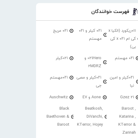
فهرست خوانندگان
۰۱۱ریکورد (الکیا x
۰۲۱ کیلر و ۰۲۱
۰۲۱ مریخ
کی ام ۰۲۱ x کی
مهستم
بی)
۰۲۱ مهستم
021Hero و
021کیلر
2MDRZ
۰۲۱کیلر و امین
۰۲۱کیلر و مصی
۰۲۱مهستم
نیا
جی
21 Gzez
Aone و E7
Auschwitz
Black
Beatkosh,
Baroot ,
Baethoven &
DiVanchi,
Katarina ,
Baroot
KTerror, Hojey
KTerror &
Zarinah