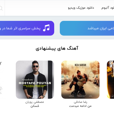
لود آلبوم
دانلود موزیک ویدیو
می ایران میباشد
پخش سراسری اثر شما در وبسایت 
آهنگ های پیشنهادی
رضا صادقی
مصطفی پویان
من ادامه میدمت
مُسکن