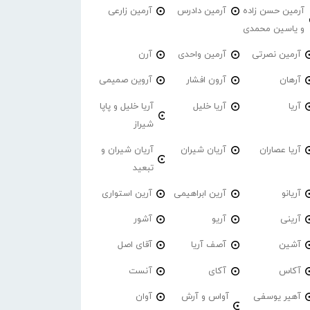
آرمین حسن زاده
آرمین دادرس
آرمین زارعی
و یاسین محمدی
آرمین نصرتی
آرمین واحدی
آرن
آرهان
آرون افشار
آروین صمیمی
آریا
آریا خلیل
آریا خلیل و پاپا
شیراز
آریا عصاران
آریان شیران
آریان شیران و
تبعید
آریانو
آرین ابراهیمی
آرین استواری
آرینی
آریو
آشور
آشین
آصف آریا
آقای اصل
آکاس
آکای
آنست
آهیر یوسفی
آواس و آرش
آوان