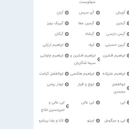
سولویست
آویش
آی سیس
آیان
آیدین
آیدین عطا
آیریک بویز
آیس دارسی
آیشاه
آیکان
آیین حسینی
اَبراد
ابراهیم ارزانی
ابراهیم افشین
ابراهیم افشین و
ابراهیم چاوشی
سیما شاکریان
ابراهیم علیزاده
ابراهیم هاشمی
ابوالفضل کرامت
ابوالفضل
ابوچ و اقرار
ابوذر روحی
محمدی
ابی
ابی عالی
ابی عالی و
امیرحسین فلاح
ابی و میگوعل
ابینو
اثنا و رضا پیشرو